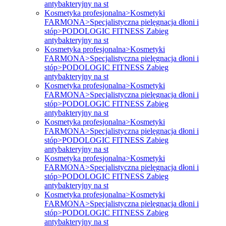
antybakteryjny na st
Kosmetyka profesjonalna>Kosmetyki
FARMONA>Specjalistyczna pielęgnacja dłoni i
stóp>PODOLOGIC FITNESS Zabieg
antybakteryjny na st
Kosmetyka profesjonalna>Kosmetyki
FARMONA>Specjalistyczna pielęgnacja dłoni i
stóp>PODOLOGIC FITNESS Zabieg
antybakteryjny na st
Kosmetyka profesjonalna>Kosmetyki
FARMONA>Specjalistyczna pielęgnacja dłoni i
stóp>PODOLOGIC FITNESS Zabieg
antybakteryjny na st
Kosmetyka profesjonalna>Kosmetyki
FARMONA>Specjalistyczna pielęgnacja dłoni i
stóp>PODOLOGIC FITNESS Zabieg
antybakteryjny na st
Kosmetyka profesjonalna>Kosmetyki
FARMONA>Specjalistyczna pielęgnacja dłoni i
stóp>PODOLOGIC FITNESS Zabieg
antybakteryjny na st
Kosmetyka profesjonalna>Kosmetyki
FARMONA>Specjalistyczna pielęgnacja dłoni i
stóp>PODOLOGIC FITNESS Zabieg
antybakteryjny na st