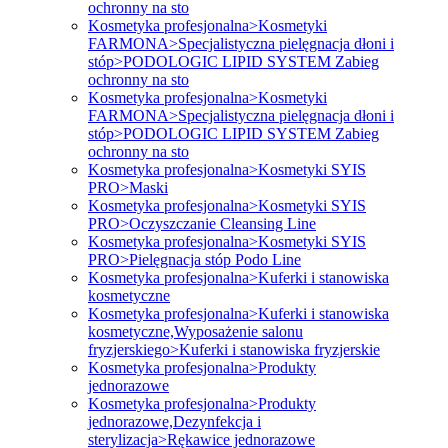
ochronny na sto
Kosmetyka profesjonalna>Kosmetyki
FARMONA>Specjalistyczna pielęgnacja dłoni i
stóp>PODOLOGIC LIPID SYSTEM Zabieg
ochronny na sto
Kosmetyka profesjonalna>Kosmetyki
FARMONA>Specjalistyczna pielęgnacja dłoni i
stóp>PODOLOGIC LIPID SYSTEM Zabieg
ochronny na sto
Kosmetyka profesjonalna>Kosmetyki SYIS
PRO>Maski
Kosmetyka profesjonalna>Kosmetyki SYIS
PRO>Oczyszczanie Cleansing Line
Kosmetyka profesjonalna>Kosmetyki SYIS
PRO>Pielęgnacja stóp Podo Line
Kosmetyka profesjonalna>Kuferki i stanowiska
kosmetyczne
Kosmetyka profesjonalna>Kuferki i stanowiska
kosmetyczne,Wyposażenie salonu
fryzjerskiego>Kuferki i stanowiska fryzjerskie
Kosmetyka profesjonalna>Produkty
jednorazowe
Kosmetyka profesjonalna>Produkty
jednorazowe,Dezynfekcja i
sterylizacja>Rękawice jednorazowe