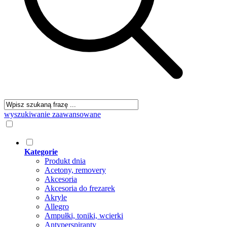
wyszukiwanie zaawansowane
Kategorie
Produkt dnia
Acetony, removery
Akcesoria
Akcesoria do frezarek
Akryle
Allegro
Ampułki, toniki, wcierki
Antyperspiranty