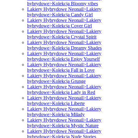
hybrydowe>Kolekcja Bloomy vibes
Lakiery Hybrydowe Neonail>Lakiery
hybrydowe>Kolekcja Candy Girl
Lakiery Hybrydowe Neonail>Lakiery
hybrydowe>Kolekcja Cover Girl
Lakiery Hybrydowe Neonail>Lakiery
hybrydowe>Kolekcja Crystal Spirit
Lakiery Hybrydowe Neonail>Lakiery
hybrydowe>Kolekcja Dreamy Shades
Lakiery Hybrydowe Neonail>Lakiery
hybrydowe>Kolekcja Enjoy Yourself
Lakiery Hybrydowe Neonail>Lakiery
hybrydowe>Kolekcja Fall in Love
Lakiery Hybrydowe Neonail>Lakiery
hybrydowe>Kolekcja Grunge
Lakiery Hybrydowe Neonail>Lakiery
hybrydowe>Kolekcja Lady in Red
Lakiery Hybrydowe Neonail>Lakiery
hybrydowe>Kolekcja Liberte
Lakiery Hybrydowe Neonail>Lakiery
hybrydowe>Kolekcja Milady
Lakiery Hybrydowe Neonail>Lakiery
hybrydowe>Kolekcja Mystic Nature
Lakiery Hybrydowe Neonail>Lakiery
hybrydowe>Kolekcja Nude Stories