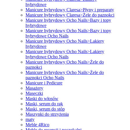
hybrydowe
Manicure hybrydowy Claresa>Płyny i preparaty
Manicure hybrydowy Claresa>Żele do paznokci
Manicure hybrydowy Ocho Nails>Bazy i topy
hybrydowe
Manicure hybrydowy Ocho Nails>Bazy i topy
hybrydowe Ocho Nails
Manicure hybrydowy Ocho Nails>Lakiery
hybrydowe
Manicure hybrydowy Ocho Nails>Lakiery
hybrydowe Ocho Nails
Manicure hybrydowy Ocho Nails>Żele do
paznokci
Manicure hybrydowy Ocho Nails>Żele do
paznokci Ocho Nails
Manicure i Pedicure
Masażery
Maseczki
Maski do włosów
Maski, serum do rąk
Maski, serum do stóp
Maszynki do strzyżenia
maty
Meble 4Rico
Meble do recepcji i poczekalni