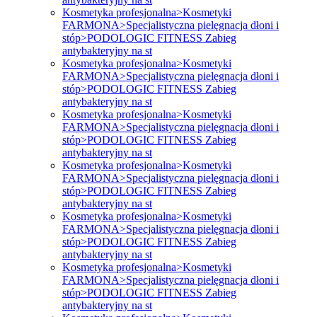
Kosmetyka profesjonalna>Kosmetyki
FARMONA>Specjalistyczna pielęgnacja dłoni i
stóp>PODOLOGIC FITNESS Zabieg
antybakteryjny na st
Kosmetyka profesjonalna>Kosmetyki
FARMONA>Specjalistyczna pielęgnacja dłoni i
stóp>PODOLOGIC FITNESS Zabieg
antybakteryjny na st
Kosmetyka profesjonalna>Kosmetyki
FARMONA>Specjalistyczna pielęgnacja dłoni i
stóp>PODOLOGIC FITNESS Zabieg
antybakteryjny na st
Kosmetyka profesjonalna>Kosmetyki
FARMONA>Specjalistyczna pielęgnacja dłoni i
stóp>PODOLOGIC FITNESS Zabieg
antybakteryjny na st
Kosmetyka profesjonalna>Kosmetyki
FARMONA>Specjalistyczna pielęgnacja dłoni i
stóp>PODOLOGIC FITNESS Zabieg
antybakteryjny na st
Kosmetyka profesjonalna>Kosmetyki
FARMONA>Specjalistyczna pielęgnacja dłoni i
stóp>PODOLOGIC FITNESS Zabieg
antybakteryjny na st