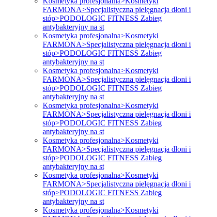
Kosmetyka profesjonalna>Kosmetyki
FARMONA>Specjalistyczna pielęgnacja dłoni i
stóp>PODOLOGIC FITNESS Zabieg
antybakteryjny na st
Kosmetyka profesjonalna>Kosmetyki
FARMONA>Specjalistyczna pielęgnacja dłoni i
stóp>PODOLOGIC FITNESS Zabieg
antybakteryjny na st
Kosmetyka profesjonalna>Kosmetyki
FARMONA>Specjalistyczna pielęgnacja dłoni i
stóp>PODOLOGIC FITNESS Zabieg
antybakteryjny na st
Kosmetyka profesjonalna>Kosmetyki
FARMONA>Specjalistyczna pielęgnacja dłoni i
stóp>PODOLOGIC FITNESS Zabieg
antybakteryjny na st
Kosmetyka profesjonalna>Kosmetyki
FARMONA>Specjalistyczna pielęgnacja dłoni i
stóp>PODOLOGIC FITNESS Zabieg
antybakteryjny na st
Kosmetyka profesjonalna>Kosmetyki
FARMONA>Specjalistyczna pielęgnacja dłoni i
stóp>PODOLOGIC FITNESS Zabieg
antybakteryjny na st
Kosmetyka profesjonalna>Kosmetyki