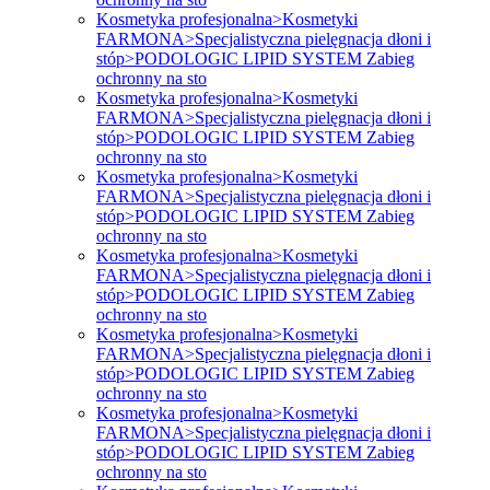
Kosmetyka profesjonalna>Kosmetyki
FARMONA>Specjalistyczna pielęgnacja dłoni i
stóp>PODOLOGIC LIPID SYSTEM Zabieg
ochronny na sto
Kosmetyka profesjonalna>Kosmetyki
FARMONA>Specjalistyczna pielęgnacja dłoni i
stóp>PODOLOGIC LIPID SYSTEM Zabieg
ochronny na sto
Kosmetyka profesjonalna>Kosmetyki
FARMONA>Specjalistyczna pielęgnacja dłoni i
stóp>PODOLOGIC LIPID SYSTEM Zabieg
ochronny na sto
Kosmetyka profesjonalna>Kosmetyki
FARMONA>Specjalistyczna pielęgnacja dłoni i
stóp>PODOLOGIC LIPID SYSTEM Zabieg
ochronny na sto
Kosmetyka profesjonalna>Kosmetyki
FARMONA>Specjalistyczna pielęgnacja dłoni i
stóp>PODOLOGIC LIPID SYSTEM Zabieg
ochronny na sto
Kosmetyka profesjonalna>Kosmetyki
FARMONA>Specjalistyczna pielęgnacja dłoni i
stóp>PODOLOGIC LIPID SYSTEM Zabieg
ochronny na sto