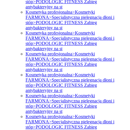
stóp>PODOLOGIC FITNESS Zabieg
antybakteryjny na st
Kosmetyka profesjonalna>Kosmetyki
FARMONA>Specjalistyczna pielęgnacja dłoni i
stóp>PODOLOGIC FITNESS Zabieg
antybakteryjny na st
Kosmetyka profesjonalna>Kosmetyki
FARMONA>Specjalistyczna pielęgnacja dłoni i
stóp>PODOLOGIC FITNESS Zabieg
antybakteryjny na st
Kosmetyka profesjonalna>Kosmetyki
FARMONA>Specjalistyczna pielęgnacja dłoni i
stóp>PODOLOGIC FITNESS Zabieg
antybakteryjny na st
Kosmetyka profesjonalna>Kosmetyki
FARMONA>Specjalistyczna pielęgnacja dłoni i
stóp>PODOLOGIC FITNESS Zabieg
antybakteryjny na st
Kosmetyka profesjonalna>Kosmetyki
FARMONA>Specjalistyczna pielęgnacja dłoni i
stóp>PODOLOGIC FITNESS Zabieg
antybakteryjny na st
Kosmetyka profesjonalna>Kosmetyki
FARMONA>Specjalistyczna pielęgnacja dłoni i
stóp>PODOLOGIC FITNESS Zabieg