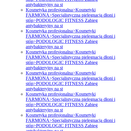
antybakteryjny na st
Kosmetyka profesjonalna>Kosmetyki
FARMONA>Specjalistyczna pielęgnacja dłoni i
stóp>PODOLOGIC FITNESS Zabieg
antybakteryjny na st
Kosmetyka profesjonalna>Kosmetyki
FARMONA>Specjalistyczna pielęgnacja dłoni i
stóp>PODOLOGIC FITNESS Zabieg
antybakteryjny na st
Kosmetyka profesjonalna>Kosmetyki
FARMONA>Specjalistyczna pielęgnacja dłoni i
stóp>PODOLOGIC FITNESS Zabieg
antybakteryjny na st
Kosmetyka profesjonalna>Kosmetyki
FARMONA>Specjalistyczna pielęgnacja dłoni i
stóp>PODOLOGIC FITNESS Zabieg
antybakteryjny na st
Kosmetyka profesjonalna>Kosmetyki
FARMONA>Specjalistyczna pielęgnacja dłoni i
stóp>PODOLOGIC FITNESS Zabieg
antybakteryjny na st
Kosmetyka profesjonalna>Kosmetyki
FARMONA>Specjalistyczna pielęgnacja dłoni i
stóp>PODOLOGIC FITNESS Zabieg
antybakteryjny na st