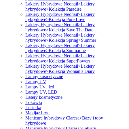
Lakiery Hybrydowe Neonail>Lakiery
hybrydowe>Kolekcja Paradise
Lakiery Hybrydowe Neonail>Lakiery
hybrydowe>Kolekcja Pure Love
Lakiery Hybrydowe Neonail>Lakiery
hybrydowe>Kolekcja Save The Date
Lakiery Hybrydowe Neonail>Lakiery
hybrydowe>Kolekcja Spring>Summer
Lakiery Hybrydowe Neonail>Lakiery
hybrydowe>Kolekcja Sunmarine
Lakiery Hybrydowe Neonail>Lakiery
hybrydowe>Kolekcja SuperPowers
Lakiery Hybrydowe Neonail>Lakiery
hybrydowe>Kolekcja Woman’s Diary
Lampy kosmetyczne
Lampy UV
Lampy Uv i led
Lampy UV, LED
Lasery kosmetyczne
Lokówki
Lusterka
Makijaż brwi
Manicure hybrydowy Claresa>Bazy i topy
hybrydowe
Manicure hybrydowy Claresa>Lakiery