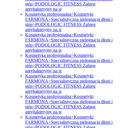
stóp>PODOLOGIC FITNESS Zabieg
antybakteryjny na st
Kosmetyka profesjonalna>Kosmetyki
FARMONA>Specjalistyczna pielęgnacja dłoni i
stóp>PODOLOGIC FITNESS Zabieg
antybakteryjny na st
Kosmetyka profesjonalna>Kosmetyki
FARMONA>Specjalistyczna pielęgnacja dłoni i
stóp>PODOLOGIC FITNESS Zabieg
antybakteryjny na st
Kosmetyka profesjonalna>Kosmetyki
FARMONA>Specjalistyczna pielęgnacja dłoni i
stóp>PODOLOGIC FITNESS Zabieg
antybakteryjny na st
Kosmetyka profesjonalna>Kosmetyki
FARMONA>Specjalistyczna pielęgnacja dłoni i
stóp>PODOLOGIC FITNESS Zabieg
antybakteryjny na st
Kosmetyka profesjonalna>Kosmetyki
FARMONA>Specjalistyczna pielęgnacja dłoni i
stóp>PODOLOGIC FITNESS Zabieg
antybakteryjny na st
Kosmetyka profesjonalna>Kosmetyki
FARMONA>Specjalistyczna pielęgnacja dłoni i
stóp>PODOLOGIC FITNESS Zabieg