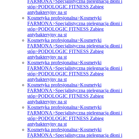
FARMONA>Specjalistyczna pielęgnacja dłoni i
stóp>PODOLOGIC FITNESS Zabieg
antybakteryjny na st
Kosmetyka profesjonalna>Kosmetyki
FARMONA>Specjalistyczna pielęgnacja dłoni i
stóp>PODOLOGIC FITNESS Zabieg
antybakteryjny na st
Kosmetyka profesjonalna>Kosmetyki
FARMONA>Specjalistyczna pielęgnacja dłoni i
stóp>PODOLOGIC FITNESS Zabieg
antybakteryjny na st
Kosmetyka profesjonalna>Kosmetyki
FARMONA>Specjalistyczna pielęgnacja dłoni i
stóp>PODOLOGIC FITNESS Zabieg
antybakteryjny na st
Kosmetyka profesjonalna>Kosmetyki
FARMONA>Specjalistyczna pielęgnacja dłoni i
stóp>PODOLOGIC FITNESS Zabieg
antybakteryjny na st
Kosmetyka profesjonalna>Kosmetyki
FARMONA>Specjalistyczna pielęgnacja dłoni i
stóp>PODOLOGIC FITNESS Zabieg
antybakteryjny na st
Kosmetyka profesjonalna>Kosmetyki
FARMONA>Specjalistyczna pielęgnacja dłoni i