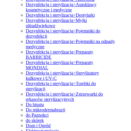
Dezynfekcja i sterylizacja>Autoklawy
kosmetyczne i medyczne
Dezynfekcja i sterylizacja>Destylarki
Dezynfekcja i sterylizacja>Myjki
ultradźwiękowe
Dezynfekcja i sterylizacja>Pojemniki do
dezynfekcji
Dezynfekcja i sterylizacja>Pojemniki na odpady
medyczne
Dezynfekcja i sterylizacja>Preparaty
BARBICIDE
Dezynfekcja i sterylizacja>Preparaty
MONDIAL
Dezynfekcja i sterylizacja>Sterylizatory
kulkowe i UV-C
Dezynfekcja i sterylizacja>Torebki do
sterylizacji
Dezynfekcja i sterylizacja>Zgrzewarki do
rękawów sterylizacyjnych
Do biustu
Do mikrodermabrazji
do Paznokci
do skórek
Dom i Ogród
Elektrostymulacje