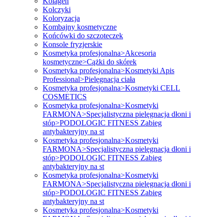
Kolagen
Kolczyki
Koloryzacja
Kombajny kosmetyczne
Końcówki do szczoteczek
Konsole fryzjerskie
Kosmetyka profesjonalna>Akcesoria
kosmetyczne>Cążki do skórek
Kosmetyka profesjonalna>Kosmetyki Apis
Professional>Pielęgnacja ciała
Kosmetyka profesjonalna>Kosmetyki CELL
COSMETICS
Kosmetyka profesjonalna>Kosmetyki
FARMONA>Specjalistyczna pielęgnacja dłoni i
stóp>PODOLOGIC FITNESS Zabieg
antybakteryjny na st
Kosmetyka profesjonalna>Kosmetyki
FARMONA>Specjalistyczna pielęgnacja dłoni i
stóp>PODOLOGIC FITNESS Zabieg
antybakteryjny na st
Kosmetyka profesjonalna>Kosmetyki
FARMONA>Specjalistyczna pielęgnacja dłoni i
stóp>PODOLOGIC FITNESS Zabieg
antybakteryjny na st
Kosmetyka profesjonalna>Kosmetyki