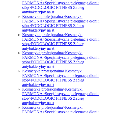
FARMONA>Specjalistyczna pielęgnacja dłoni i
stóp>PODOLOGIC FITNESS Zabieg
antybakteryjny na st
Kosmetyka profesjonalna>Kosmetyki
FARMONA>Specjalistyczna pielęgnacja dłoni i
stóp>PODOLOGIC FITNESS Zabieg
antybakteryjny na st
Kosmetyka profesjonalna>Kosmetyki
FARMONA>Specjalistyczna pielęgnacja dłoni i
stóp>PODOLOGIC FITNESS Zabieg
antybakteryjny na st
Kosmetyka profesjonalna>Kosmetyki
FARMONA>Specjalistyczna pielęgnacja dłoni i
stóp>PODOLOGIC FITNESS Zabieg
antybakteryjny na st
Kosmetyka profesjonalna>Kosmetyki
FARMONA>Specjalistyczna pielęgnacja dłoni i
stóp>PODOLOGIC FITNESS Zabieg
antybakteryjny na st
Kosmetyka profesjonalna>Kosmetyki
FARMONA>Specjalistyczna pielęgnacja dłoni i
stóp>PODOLOGIC FITNESS Zabieg
antybakteryjny na st
Kosmetyka profesjonalna>Kosmetyki
FARMONA>Specjalistyczna pielęgnacja dłoni i