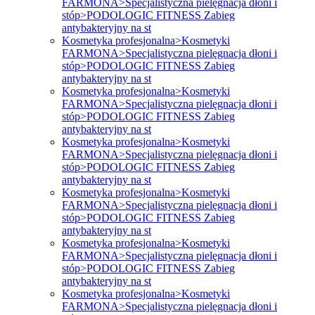
FARMONA>Specjalistyczna pielęgnacja dłoni i
stóp>PODOLOGIC FITNESS Zabieg
antybakteryjny na st
Kosmetyka profesjonalna>Kosmetyki
FARMONA>Specjalistyczna pielęgnacja dłoni i
stóp>PODOLOGIC FITNESS Zabieg
antybakteryjny na st
Kosmetyka profesjonalna>Kosmetyki
FARMONA>Specjalistyczna pielęgnacja dłoni i
stóp>PODOLOGIC FITNESS Zabieg
antybakteryjny na st
Kosmetyka profesjonalna>Kosmetyki
FARMONA>Specjalistyczna pielęgnacja dłoni i
stóp>PODOLOGIC FITNESS Zabieg
antybakteryjny na st
Kosmetyka profesjonalna>Kosmetyki
FARMONA>Specjalistyczna pielęgnacja dłoni i
stóp>PODOLOGIC FITNESS Zabieg
antybakteryjny na st
Kosmetyka profesjonalna>Kosmetyki
FARMONA>Specjalistyczna pielęgnacja dłoni i
stóp>PODOLOGIC FITNESS Zabieg
antybakteryjny na st
Kosmetyka profesjonalna>Kosmetyki
FARMONA>Specjalistyczna pielęgnacja dłoni i