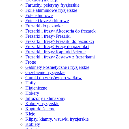
Fartuchy, peleryny fryzjerskie
Folie aluminiowe fryzjerskie
Fotele biurowe
Fotele i krzesła biurowe
Frezarki do paznokci
Frezarki i frezy>Akcesoria do frezarek
Frezarki i frezy>Frezarki
Frezarki i frezy>Frezarki do paznokci
Frezarki i frezy>Frezy do paznokci
Frezarki i frezy>Kapturki ścierne
Frezarki i frezy>Zestawy z frezarkami
Frotte
Gabinety kosmetyczne i fryzjerskie
Grzebienie fryzjerskie
Gumki do włosów, do wałków
Hafty
Higieniczne
Hokery
Infrazony i klimazony
Kabury fryzjerskie
Kapturki ścierne
Kleje
Klipsy, klamry, wsuwki fryzjerskie
Kobiety