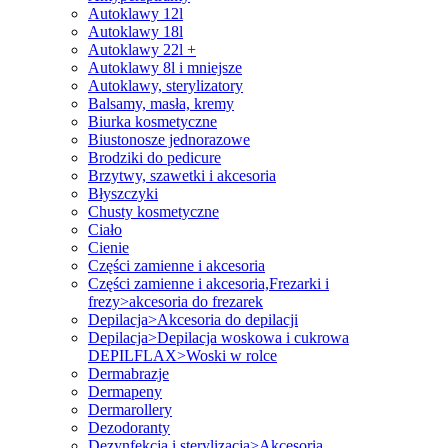
Autoklawy 12l
Autoklawy 18l
Autoklawy 22l +
Autoklawy 8l i mniejsze
Autoklawy, sterylizatory
Balsamy, masła, kremy
Biurka kosmetyczne
Biustonosze jednorazowe
Brodziki do pedicure
Brzytwy, szawetki i akcesoria
Błyszczyki
Chusty kosmetyczne
Ciało
Cienie
Części zamienne i akcesoria
Części zamienne i akcesoria,Frezarki i
frezy>akcesoria do frezarek
Depilacja>Akcesoria do depilacji
Depilacja>Depilacja woskowa i cukrowa
DEPILFLAX>Woski w rolce
Dermabrazje
Dermapeny
Dermarollery
Dezodoranty
Dezynfekcja i sterylizacja>Akcesoria