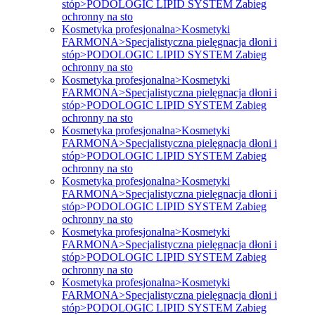
stóp>PODOLOGIC LIPID SYSTEM Zabieg
ochronny na sto
Kosmetyka profesjonalna>Kosmetyki
FARMONA>Specjalistyczna pielęgnacja dłoni i
stóp>PODOLOGIC LIPID SYSTEM Zabieg
ochronny na sto
Kosmetyka profesjonalna>Kosmetyki
FARMONA>Specjalistyczna pielęgnacja dłoni i
stóp>PODOLOGIC LIPID SYSTEM Zabieg
ochronny na sto
Kosmetyka profesjonalna>Kosmetyki
FARMONA>Specjalistyczna pielęgnacja dłoni i
stóp>PODOLOGIC LIPID SYSTEM Zabieg
ochronny na sto
Kosmetyka profesjonalna>Kosmetyki
FARMONA>Specjalistyczna pielęgnacja dłoni i
stóp>PODOLOGIC LIPID SYSTEM Zabieg
ochronny na sto
Kosmetyka profesjonalna>Kosmetyki
FARMONA>Specjalistyczna pielęgnacja dłoni i
stóp>PODOLOGIC LIPID SYSTEM Zabieg
ochronny na sto
Kosmetyka profesjonalna>Kosmetyki
FARMONA>Specjalistyczna pielęgnacja dłoni i
stóp>PODOLOGIC LIPID SYSTEM Zabieg