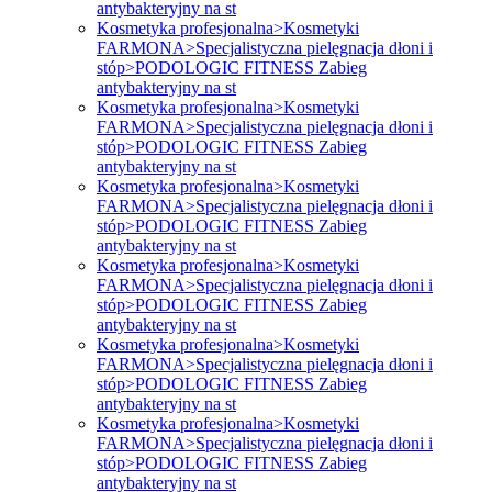
antybakteryjny na st
Kosmetyka profesjonalna>Kosmetyki
FARMONA>Specjalistyczna pielęgnacja dłoni i
stóp>PODOLOGIC FITNESS Zabieg
antybakteryjny na st
Kosmetyka profesjonalna>Kosmetyki
FARMONA>Specjalistyczna pielęgnacja dłoni i
stóp>PODOLOGIC FITNESS Zabieg
antybakteryjny na st
Kosmetyka profesjonalna>Kosmetyki
FARMONA>Specjalistyczna pielęgnacja dłoni i
stóp>PODOLOGIC FITNESS Zabieg
antybakteryjny na st
Kosmetyka profesjonalna>Kosmetyki
FARMONA>Specjalistyczna pielęgnacja dłoni i
stóp>PODOLOGIC FITNESS Zabieg
antybakteryjny na st
Kosmetyka profesjonalna>Kosmetyki
FARMONA>Specjalistyczna pielęgnacja dłoni i
stóp>PODOLOGIC FITNESS Zabieg
antybakteryjny na st
Kosmetyka profesjonalna>Kosmetyki
FARMONA>Specjalistyczna pielęgnacja dłoni i
stóp>PODOLOGIC FITNESS Zabieg
antybakteryjny na st