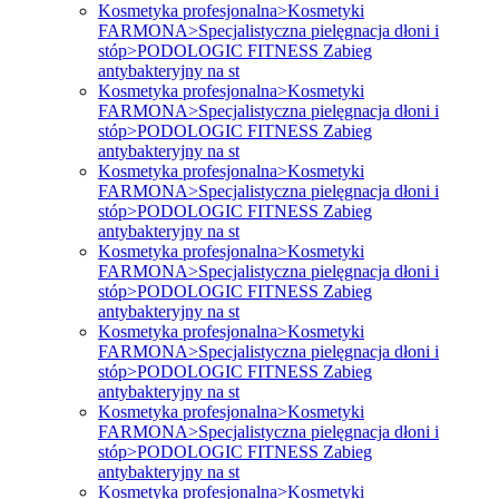
Kosmetyka profesjonalna>Kosmetyki
FARMONA>Specjalistyczna pielęgnacja dłoni i
stóp>PODOLOGIC FITNESS Zabieg
antybakteryjny na st
Kosmetyka profesjonalna>Kosmetyki
FARMONA>Specjalistyczna pielęgnacja dłoni i
stóp>PODOLOGIC FITNESS Zabieg
antybakteryjny na st
Kosmetyka profesjonalna>Kosmetyki
FARMONA>Specjalistyczna pielęgnacja dłoni i
stóp>PODOLOGIC FITNESS Zabieg
antybakteryjny na st
Kosmetyka profesjonalna>Kosmetyki
FARMONA>Specjalistyczna pielęgnacja dłoni i
stóp>PODOLOGIC FITNESS Zabieg
antybakteryjny na st
Kosmetyka profesjonalna>Kosmetyki
FARMONA>Specjalistyczna pielęgnacja dłoni i
stóp>PODOLOGIC FITNESS Zabieg
antybakteryjny na st
Kosmetyka profesjonalna>Kosmetyki
FARMONA>Specjalistyczna pielęgnacja dłoni i
stóp>PODOLOGIC FITNESS Zabieg
antybakteryjny na st
Kosmetyka profesjonalna>Kosmetyki