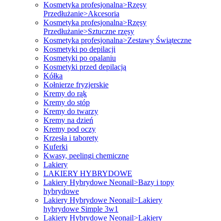
Kosmetyka profesjonalna>Rzęsy
Przedłużanie>Akcesoria
Kosmetyka profesjonalna>Rzęsy
Przedłużanie>Sztuczne rzęsy
Kosmetyka profesjonalna>Zestawy Świąteczne
Kosmetyki po depilacji
Kosmetyki po opalaniu
Kosmetyki przed depilacją
Kółka
Kołnierze fryzjerskie
Kremy do rąk
Kremy do stóp
Kremy do twarzy
Kremy na dzień
Kremy pod oczy
Krzesła i taborety
Kuferki
Kwasy, peelingi chemiczne
Lakiery
LAKIERY HYBRYDOWE
Lakiery Hybrydowe Neonail>Bazy i topy
hybrydowe
Lakiery Hybrydowe Neonail>Lakiery
hybrydowe Simple 3w1
Lakiery Hybrydowe Neonail>Lakiery