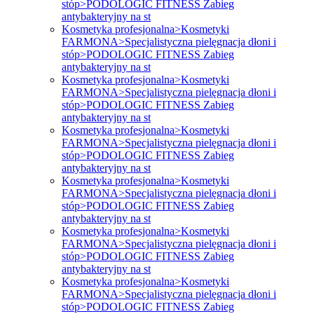
stóp>PODOLOGIC FITNESS Zabieg
antybakteryjny na st
Kosmetyka profesjonalna>Kosmetyki
FARMONA>Specjalistyczna pielęgnacja dłoni i
stóp>PODOLOGIC FITNESS Zabieg
antybakteryjny na st
Kosmetyka profesjonalna>Kosmetyki
FARMONA>Specjalistyczna pielęgnacja dłoni i
stóp>PODOLOGIC FITNESS Zabieg
antybakteryjny na st
Kosmetyka profesjonalna>Kosmetyki
FARMONA>Specjalistyczna pielęgnacja dłoni i
stóp>PODOLOGIC FITNESS Zabieg
antybakteryjny na st
Kosmetyka profesjonalna>Kosmetyki
FARMONA>Specjalistyczna pielęgnacja dłoni i
stóp>PODOLOGIC FITNESS Zabieg
antybakteryjny na st
Kosmetyka profesjonalna>Kosmetyki
FARMONA>Specjalistyczna pielęgnacja dłoni i
stóp>PODOLOGIC FITNESS Zabieg
antybakteryjny na st
Kosmetyka profesjonalna>Kosmetyki
FARMONA>Specjalistyczna pielęgnacja dłoni i
stóp>PODOLOGIC FITNESS Zabieg