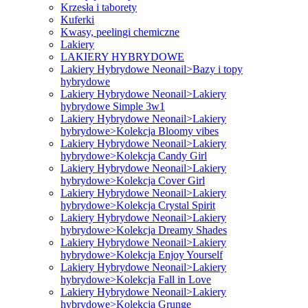
Krzesła i taborety
Kuferki
Kwasy, peelingi chemiczne
Lakiery
LAKIERY HYBRYDOWE
Lakiery Hybrydowe Neonail>Bazy i topy
hybrydowe
Lakiery Hybrydowe Neonail>Lakiery
hybrydowe Simple 3w1
Lakiery Hybrydowe Neonail>Lakiery
hybrydowe>Kolekcja Bloomy vibes
Lakiery Hybrydowe Neonail>Lakiery
hybrydowe>Kolekcja Candy Girl
Lakiery Hybrydowe Neonail>Lakiery
hybrydowe>Kolekcja Cover Girl
Lakiery Hybrydowe Neonail>Lakiery
hybrydowe>Kolekcja Crystal Spirit
Lakiery Hybrydowe Neonail>Lakiery
hybrydowe>Kolekcja Dreamy Shades
Lakiery Hybrydowe Neonail>Lakiery
hybrydowe>Kolekcja Enjoy Yourself
Lakiery Hybrydowe Neonail>Lakiery
hybrydowe>Kolekcja Fall in Love
Lakiery Hybrydowe Neonail>Lakiery
hybrydowe>Kolekcja Grunge