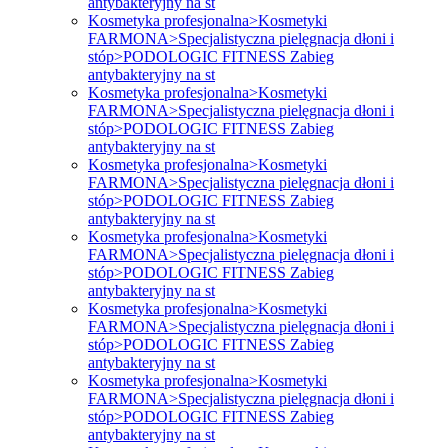
antybakteryjny na st
Kosmetyka profesjonalna>Kosmetyki
FARMONA>Specjalistyczna pielęgnacja dłoni i
stóp>PODOLOGIC FITNESS Zabieg
antybakteryjny na st
Kosmetyka profesjonalna>Kosmetyki
FARMONA>Specjalistyczna pielęgnacja dłoni i
stóp>PODOLOGIC FITNESS Zabieg
antybakteryjny na st
Kosmetyka profesjonalna>Kosmetyki
FARMONA>Specjalistyczna pielęgnacja dłoni i
stóp>PODOLOGIC FITNESS Zabieg
antybakteryjny na st
Kosmetyka profesjonalna>Kosmetyki
FARMONA>Specjalistyczna pielęgnacja dłoni i
stóp>PODOLOGIC FITNESS Zabieg
antybakteryjny na st
Kosmetyka profesjonalna>Kosmetyki
FARMONA>Specjalistyczna pielęgnacja dłoni i
stóp>PODOLOGIC FITNESS Zabieg
antybakteryjny na st
Kosmetyka profesjonalna>Kosmetyki
FARMONA>Specjalistyczna pielęgnacja dłoni i
stóp>PODOLOGIC FITNESS Zabieg
antybakteryjny na st