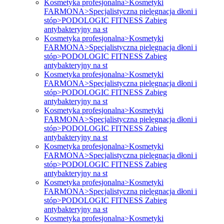
Kosmetyka profesjonalna>Kosmetyki
FARMONA>Specjalistyczna pielęgnacja dłoni i
stóp>PODOLOGIC FITNESS Zabieg
antybakteryjny na st
Kosmetyka profesjonalna>Kosmetyki
FARMONA>Specjalistyczna pielęgnacja dłoni i
stóp>PODOLOGIC FITNESS Zabieg
antybakteryjny na st
Kosmetyka profesjonalna>Kosmetyki
FARMONA>Specjalistyczna pielęgnacja dłoni i
stóp>PODOLOGIC FITNESS Zabieg
antybakteryjny na st
Kosmetyka profesjonalna>Kosmetyki
FARMONA>Specjalistyczna pielęgnacja dłoni i
stóp>PODOLOGIC FITNESS Zabieg
antybakteryjny na st
Kosmetyka profesjonalna>Kosmetyki
FARMONA>Specjalistyczna pielęgnacja dłoni i
stóp>PODOLOGIC FITNESS Zabieg
antybakteryjny na st
Kosmetyka profesjonalna>Kosmetyki
FARMONA>Specjalistyczna pielęgnacja dłoni i
stóp>PODOLOGIC FITNESS Zabieg
antybakteryjny na st
Kosmetyka profesjonalna>Kosmetyki