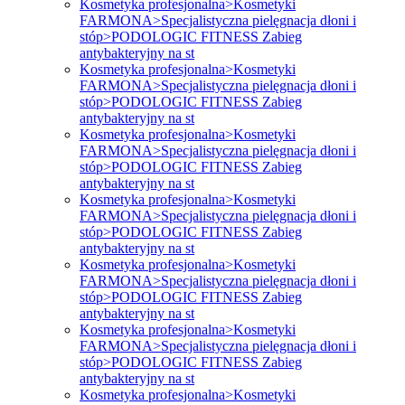
Kosmetyka profesjonalna>Kosmetyki
FARMONA>Specjalistyczna pielęgnacja dłoni i
stóp>PODOLOGIC FITNESS Zabieg
antybakteryjny na st
Kosmetyka profesjonalna>Kosmetyki
FARMONA>Specjalistyczna pielęgnacja dłoni i
stóp>PODOLOGIC FITNESS Zabieg
antybakteryjny na st
Kosmetyka profesjonalna>Kosmetyki
FARMONA>Specjalistyczna pielęgnacja dłoni i
stóp>PODOLOGIC FITNESS Zabieg
antybakteryjny na st
Kosmetyka profesjonalna>Kosmetyki
FARMONA>Specjalistyczna pielęgnacja dłoni i
stóp>PODOLOGIC FITNESS Zabieg
antybakteryjny na st
Kosmetyka profesjonalna>Kosmetyki
FARMONA>Specjalistyczna pielęgnacja dłoni i
stóp>PODOLOGIC FITNESS Zabieg
antybakteryjny na st
Kosmetyka profesjonalna>Kosmetyki
FARMONA>Specjalistyczna pielęgnacja dłoni i
stóp>PODOLOGIC FITNESS Zabieg
antybakteryjny na st
Kosmetyka profesjonalna>Kosmetyki