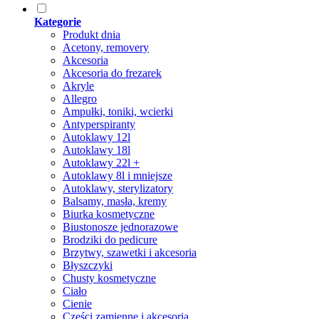
Kategorie
Produkt dnia
Acetony, removery
Akcesoria
Akcesoria do frezarek
Akryle
Allegro
Ampułki, toniki, wcierki
Antyperspiranty
Autoklawy 12l
Autoklawy 18l
Autoklawy 22l +
Autoklawy 8l i mniejsze
Autoklawy, sterylizatory
Balsamy, masła, kremy
Biurka kosmetyczne
Biustonosze jednorazowe
Brodziki do pedicure
Brzytwy, szawetki i akcesoria
Błyszczyki
Chusty kosmetyczne
Ciało
Cienie
Części zamienne i akcesoria