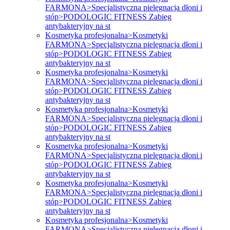
FARMONA>Specjalistyczna pielęgnacja dłoni i
stóp>PODOLOGIC FITNESS Zabieg
antybakteryjny na st
Kosmetyka profesjonalna>Kosmetyki
FARMONA>Specjalistyczna pielęgnacja dłoni i
stóp>PODOLOGIC FITNESS Zabieg
antybakteryjny na st
Kosmetyka profesjonalna>Kosmetyki
FARMONA>Specjalistyczna pielęgnacja dłoni i
stóp>PODOLOGIC FITNESS Zabieg
antybakteryjny na st
Kosmetyka profesjonalna>Kosmetyki
FARMONA>Specjalistyczna pielęgnacja dłoni i
stóp>PODOLOGIC FITNESS Zabieg
antybakteryjny na st
Kosmetyka profesjonalna>Kosmetyki
FARMONA>Specjalistyczna pielęgnacja dłoni i
stóp>PODOLOGIC FITNESS Zabieg
antybakteryjny na st
Kosmetyka profesjonalna>Kosmetyki
FARMONA>Specjalistyczna pielęgnacja dłoni i
stóp>PODOLOGIC FITNESS Zabieg
antybakteryjny na st
Kosmetyka profesjonalna>Kosmetyki
FARMONA>Specjalistyczna pielęgnacja dłoni i