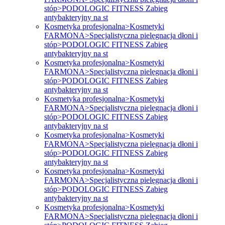
stóp>PODOLOGIC FITNESS Zabieg
antybakteryjny na st
Kosmetyka profesjonalna>Kosmetyki
FARMONA>Specjalistyczna pielęgnacja dłoni i
stóp>PODOLOGIC FITNESS Zabieg
antybakteryjny na st
Kosmetyka profesjonalna>Kosmetyki
FARMONA>Specjalistyczna pielęgnacja dłoni i
stóp>PODOLOGIC FITNESS Zabieg
antybakteryjny na st
Kosmetyka profesjonalna>Kosmetyki
FARMONA>Specjalistyczna pielęgnacja dłoni i
stóp>PODOLOGIC FITNESS Zabieg
antybakteryjny na st
Kosmetyka profesjonalna>Kosmetyki
FARMONA>Specjalistyczna pielęgnacja dłoni i
stóp>PODOLOGIC FITNESS Zabieg
antybakteryjny na st
Kosmetyka profesjonalna>Kosmetyki
FARMONA>Specjalistyczna pielęgnacja dłoni i
stóp>PODOLOGIC FITNESS Zabieg
antybakteryjny na st
Kosmetyka profesjonalna>Kosmetyki
FARMONA>Specjalistyczna pielęgnacja dłoni i