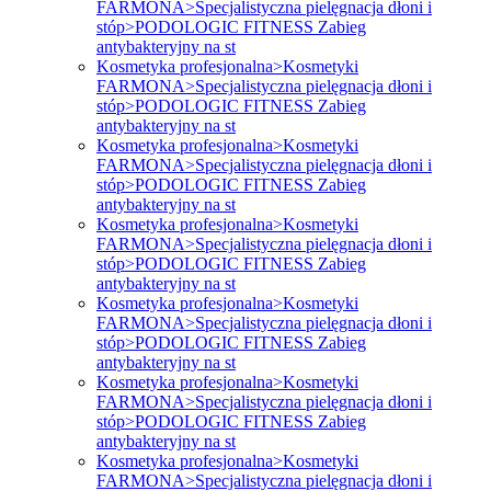
FARMONA>Specjalistyczna pielęgnacja dłoni i
stóp>PODOLOGIC FITNESS Zabieg
antybakteryjny na st
Kosmetyka profesjonalna>Kosmetyki
FARMONA>Specjalistyczna pielęgnacja dłoni i
stóp>PODOLOGIC FITNESS Zabieg
antybakteryjny na st
Kosmetyka profesjonalna>Kosmetyki
FARMONA>Specjalistyczna pielęgnacja dłoni i
stóp>PODOLOGIC FITNESS Zabieg
antybakteryjny na st
Kosmetyka profesjonalna>Kosmetyki
FARMONA>Specjalistyczna pielęgnacja dłoni i
stóp>PODOLOGIC FITNESS Zabieg
antybakteryjny na st
Kosmetyka profesjonalna>Kosmetyki
FARMONA>Specjalistyczna pielęgnacja dłoni i
stóp>PODOLOGIC FITNESS Zabieg
antybakteryjny na st
Kosmetyka profesjonalna>Kosmetyki
FARMONA>Specjalistyczna pielęgnacja dłoni i
stóp>PODOLOGIC FITNESS Zabieg
antybakteryjny na st
Kosmetyka profesjonalna>Kosmetyki
FARMONA>Specjalistyczna pielęgnacja dłoni i