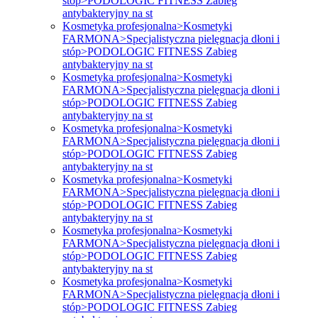
stóp>PODOLOGIC FITNESS Zabieg
antybakteryjny na st
Kosmetyka profesjonalna>Kosmetyki
FARMONA>Specjalistyczna pielęgnacja dłoni i
stóp>PODOLOGIC FITNESS Zabieg
antybakteryjny na st
Kosmetyka profesjonalna>Kosmetyki
FARMONA>Specjalistyczna pielęgnacja dłoni i
stóp>PODOLOGIC FITNESS Zabieg
antybakteryjny na st
Kosmetyka profesjonalna>Kosmetyki
FARMONA>Specjalistyczna pielęgnacja dłoni i
stóp>PODOLOGIC FITNESS Zabieg
antybakteryjny na st
Kosmetyka profesjonalna>Kosmetyki
FARMONA>Specjalistyczna pielęgnacja dłoni i
stóp>PODOLOGIC FITNESS Zabieg
antybakteryjny na st
Kosmetyka profesjonalna>Kosmetyki
FARMONA>Specjalistyczna pielęgnacja dłoni i
stóp>PODOLOGIC FITNESS Zabieg
antybakteryjny na st
Kosmetyka profesjonalna>Kosmetyki
FARMONA>Specjalistyczna pielęgnacja dłoni i
stóp>PODOLOGIC FITNESS Zabieg