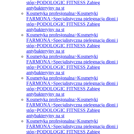
stóp>PODOLOGIC FITNESS Zabieg
antybakteryjny na st
Kosmetyka profesjonalna>Kosmetyki
FARMONA>Specjalistyczna pielęgnacja dłoni i
stóp>PODOLOGIC FITNESS Zabieg
antybakteryjny na st
Kosmetyka profesjonalna>Kosmetyki
FARMONA>Specjalistyczna pielęgnacja dłoni i
stóp>PODOLOGIC FITNESS Zabieg
antybakteryjny na st
Kosmetyka profesjonalna>Kosmetyki
FARMONA>Specjalistyczna pielęgnacja dłoni i
stóp>PODOLOGIC FITNESS Zabieg
antybakteryjny na st
Kosmetyka profesjonalna>Kosmetyki
FARMONA>Specjalistyczna pielęgnacja dłoni i
stóp>PODOLOGIC FITNESS Zabieg
antybakteryjny na st
Kosmetyka profesjonalna>Kosmetyki
FARMONA>Specjalistyczna pielęgnacja dłoni i
stóp>PODOLOGIC FITNESS Zabieg
antybakteryjny na st
Kosmetyka profesjonalna>Kosmetyki
FARMONA>Specjalistyczna pielęgnacja dłoni i
stóp>PODOLOGIC FITNESS Zabieg