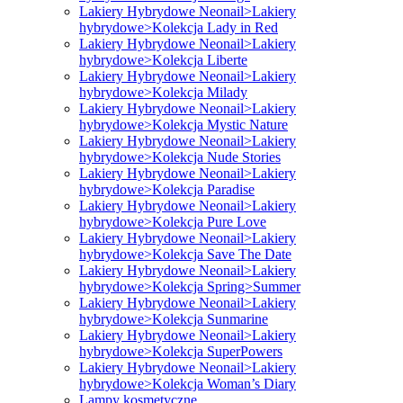
Lakiery Hybrydowe Neonail>Lakiery
hybrydowe>Kolekcja Lady in Red
Lakiery Hybrydowe Neonail>Lakiery
hybrydowe>Kolekcja Liberte
Lakiery Hybrydowe Neonail>Lakiery
hybrydowe>Kolekcja Milady
Lakiery Hybrydowe Neonail>Lakiery
hybrydowe>Kolekcja Mystic Nature
Lakiery Hybrydowe Neonail>Lakiery
hybrydowe>Kolekcja Nude Stories
Lakiery Hybrydowe Neonail>Lakiery
hybrydowe>Kolekcja Paradise
Lakiery Hybrydowe Neonail>Lakiery
hybrydowe>Kolekcja Pure Love
Lakiery Hybrydowe Neonail>Lakiery
hybrydowe>Kolekcja Save The Date
Lakiery Hybrydowe Neonail>Lakiery
hybrydowe>Kolekcja Spring>Summer
Lakiery Hybrydowe Neonail>Lakiery
hybrydowe>Kolekcja Sunmarine
Lakiery Hybrydowe Neonail>Lakiery
hybrydowe>Kolekcja SuperPowers
Lakiery Hybrydowe Neonail>Lakiery
hybrydowe>Kolekcja Woman’s Diary
Lampy kosmetyczne