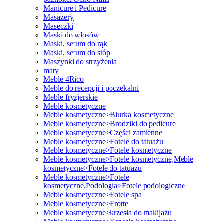
Manicure i Pedicure
Masażery
Maseczki
Maski do włosów
Maski, serum do rąk
Maski, serum do stóp
Maszynki do strzyżenia
maty
Meble 4Rico
Meble do recepcji i poczekalni
Meble fryzjerskie
Meble kosmetyczne
Meble kosmetyczne>Biurka kosmetyczne
Meble kosmetyczne>Brodziki do pedicure
Meble kosmetyczne>Części zamienne
Meble kosmetyczne>Fotele do tatuażu
Meble kosmetyczne>Fotele kosmetyczne
Meble kosmetyczne>Fotele kosmetyczne,Meble
kosmetyczne>Fotele do tatuażu
Meble kosmetyczne>Fotele
kosmetyczne,Podologia>Fotele podologiczne
Meble kosmetyczne>Fotele spa
Meble kosmetyczne>Frotte
Meble kosmetyczne>krzesła do makijażu