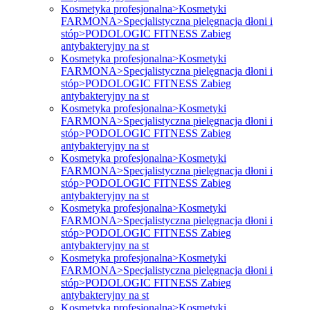
Kosmetyka profesjonalna>Kosmetyki
FARMONA>Specjalistyczna pielęgnacja dłoni i
stóp>PODOLOGIC FITNESS Zabieg
antybakteryjny na st
Kosmetyka profesjonalna>Kosmetyki
FARMONA>Specjalistyczna pielęgnacja dłoni i
stóp>PODOLOGIC FITNESS Zabieg
antybakteryjny na st
Kosmetyka profesjonalna>Kosmetyki
FARMONA>Specjalistyczna pielęgnacja dłoni i
stóp>PODOLOGIC FITNESS Zabieg
antybakteryjny na st
Kosmetyka profesjonalna>Kosmetyki
FARMONA>Specjalistyczna pielęgnacja dłoni i
stóp>PODOLOGIC FITNESS Zabieg
antybakteryjny na st
Kosmetyka profesjonalna>Kosmetyki
FARMONA>Specjalistyczna pielęgnacja dłoni i
stóp>PODOLOGIC FITNESS Zabieg
antybakteryjny na st
Kosmetyka profesjonalna>Kosmetyki
FARMONA>Specjalistyczna pielęgnacja dłoni i
stóp>PODOLOGIC FITNESS Zabieg
antybakteryjny na st
Kosmetyka profesjonalna>Kosmetyki