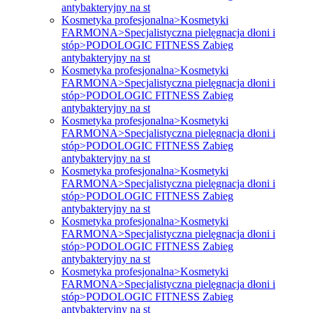
antybakteryjny na st
Kosmetyka profesjonalna>Kosmetyki
FARMONA>Specjalistyczna pielęgnacja dłoni i
stóp>PODOLOGIC FITNESS Zabieg
antybakteryjny na st
Kosmetyka profesjonalna>Kosmetyki
FARMONA>Specjalistyczna pielęgnacja dłoni i
stóp>PODOLOGIC FITNESS Zabieg
antybakteryjny na st
Kosmetyka profesjonalna>Kosmetyki
FARMONA>Specjalistyczna pielęgnacja dłoni i
stóp>PODOLOGIC FITNESS Zabieg
antybakteryjny na st
Kosmetyka profesjonalna>Kosmetyki
FARMONA>Specjalistyczna pielęgnacja dłoni i
stóp>PODOLOGIC FITNESS Zabieg
antybakteryjny na st
Kosmetyka profesjonalna>Kosmetyki
FARMONA>Specjalistyczna pielęgnacja dłoni i
stóp>PODOLOGIC FITNESS Zabieg
antybakteryjny na st
Kosmetyka profesjonalna>Kosmetyki
FARMONA>Specjalistyczna pielęgnacja dłoni i
stóp>PODOLOGIC FITNESS Zabieg
antybakteryjny na st