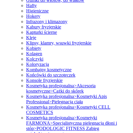
Gumki do włosów, do wałków
Hafty
Higieniczne
Hokery
Infrazony i klimazony
Kabury fryzjerskie
Kapturki ścierne
Kleje
Klipsy, klamry, wsuwki fryzjerskie
Kobiety
Kolagen
Kolczyki
Koloryzacja
Kombajny kosmetyczne
Końcówki do szczoteczek
Konsole fryzjerskie
Kosmetyka profesjonalna>Akcesoria
kosmetyczne>Cążki do skórek
Kosmetyka profesjonalna>Kosmetyki Apis
Professional>Pielęgnacja ciała
Kosmetyka profesjonalna>Kosmetyki CELL
COSMETICS
Kosmetyka profesjonalna>Kosmetyki
FARMONA>Specjalistyczna pielęgnacja dłoni i
stóp>PODOLOGIC FITNESS Zabieg