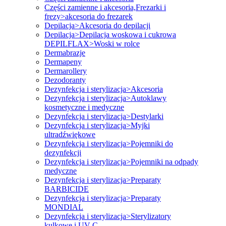
Części zamienne i akcesoria,Frezarki i
frezy>akcesoria do frezarek
Depilacja>Akcesoria do depilacji
Depilacja>Depilacja woskowa i cukrowa
DEPILFLAX>Woski w rolce
Dermabrazje
Dermapeny
Dermarollery
Dezodoranty
Dezynfekcja i sterylizacja>Akcesoria
Dezynfekcja i sterylizacja>Autoklawy
kosmetyczne i medyczne
Dezynfekcja i sterylizacja>Destylarki
Dezynfekcja i sterylizacja>Myjki
ultradźwiękowe
Dezynfekcja i sterylizacja>Pojemniki do
dezynfekcji
Dezynfekcja i sterylizacja>Pojemniki na odpady
medyczne
Dezynfekcja i sterylizacja>Preparaty
BARBICIDE
Dezynfekcja i sterylizacja>Preparaty
MONDIAL
Dezynfekcja i sterylizacja>Sterylizatory
kulkowe i UV-C