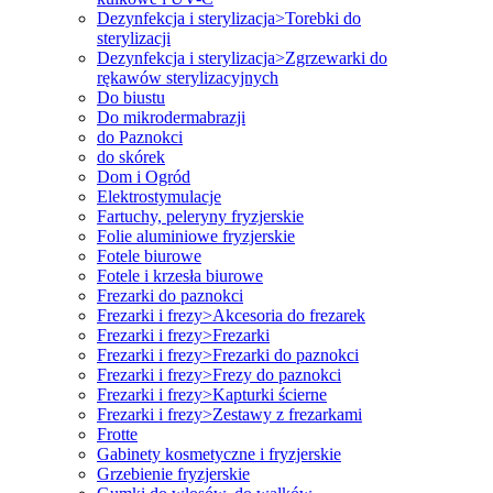
Dezynfekcja i sterylizacja>Torebki do
sterylizacji
Dezynfekcja i sterylizacja>Zgrzewarki do
rękawów sterylizacyjnych
Do biustu
Do mikrodermabrazji
do Paznokci
do skórek
Dom i Ogród
Elektrostymulacje
Fartuchy, peleryny fryzjerskie
Folie aluminiowe fryzjerskie
Fotele biurowe
Fotele i krzesła biurowe
Frezarki do paznokci
Frezarki i frezy>Akcesoria do frezarek
Frezarki i frezy>Frezarki
Frezarki i frezy>Frezarki do paznokci
Frezarki i frezy>Frezy do paznokci
Frezarki i frezy>Kapturki ścierne
Frezarki i frezy>Zestawy z frezarkami
Frotte
Gabinety kosmetyczne i fryzjerskie
Grzebienie fryzjerskie