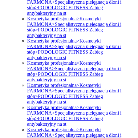
FARMONA>Specjalistyczna pielęgnacja dłoni i
stóp>PODOLOGIC FITNESS Zabieg
antybakteryjny na st
Kosmetyka profesjonalna>Kosmetyki
FARMONA>Specjalistyczna pielęgnacja dłoni i
stóp>PODOLOGIC FITNESS Zabieg
antybakteryjny na st
Kosmetyka profesjonalna>Kosmetyki
FARMONA>Specjalistyczna pielęgnacja dłoni i
stóp>PODOLOGIC FITNESS Zabieg
antybakteryjny na st
Kosmetyka profesjonalna>Kosmetyki
FARMONA>Specjalistyczna pielęgnacja dłoni i
stóp>PODOLOGIC FITNESS Zabieg
antybakteryjny na st
Kosmetyka profesjonalna>Kosmetyki
FARMONA>Specjalistyczna pielęgnacja dłoni i
stóp>PODOLOGIC FITNESS Zabieg
antybakteryjny na st
Kosmetyka profesjonalna>Kosmetyki
FARMONA>Specjalistyczna pielęgnacja dłoni i
stóp>PODOLOGIC FITNESS Zabieg
antybakteryjny na st
Kosmetyka profesjonalna>Kosmetyki
FARMONA>Specjalistyczna pielęgnacja dłoni i