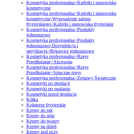
Kosmetyka profesjonalna>Kuferki i stanowiska
kosmetyczne
Kosmetyka profesjonalna>Kuferki i stanowiska
kosmetyczne,Wyposażenie salonu
fryzjerskiego>Kuferki i stanowiska fryzjerskie
Kosmetyka profesjonalna>Produkty
jednorazowe
Kosmetyka profesjonalna>Produkty
jednorazowe,Dezynfekcja i
sterylizacja>Rękawice jednorazowe
Kosmetyka profesjonalna>Rzęsy
Przedłużanie>Akcesoria
Kosmetyka profesjonalna>Rzęsy
Przedłużanie>Sztuczne rzęsy
Kosmetyka profesjonalna>Zestawy Świąteczne
Kosmetyki po depilacji
Kosmetyki po opalaniu
Kosmetyki przed depilacją
Kółka
Kołnierze fryzjerskie
Kremy do rąk
Kremy do stóp
Kremy do twarzy
Kremy na dzień
Kremy pod oczy