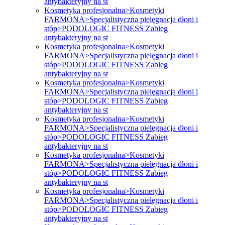
antybakteryjny na st
Kosmetyka profesjonalna>Kosmetyki
FARMONA>Specjalistyczna pielęgnacja dłoni i
stóp>PODOLOGIC FITNESS Zabieg
antybakteryjny na st
Kosmetyka profesjonalna>Kosmetyki
FARMONA>Specjalistyczna pielęgnacja dłoni i
stóp>PODOLOGIC FITNESS Zabieg
antybakteryjny na st
Kosmetyka profesjonalna>Kosmetyki
FARMONA>Specjalistyczna pielęgnacja dłoni i
stóp>PODOLOGIC FITNESS Zabieg
antybakteryjny na st
Kosmetyka profesjonalna>Kosmetyki
FARMONA>Specjalistyczna pielęgnacja dłoni i
stóp>PODOLOGIC FITNESS Zabieg
antybakteryjny na st
Kosmetyka profesjonalna>Kosmetyki
FARMONA>Specjalistyczna pielęgnacja dłoni i
stóp>PODOLOGIC FITNESS Zabieg
antybakteryjny na st
Kosmetyka profesjonalna>Kosmetyki
FARMONA>Specjalistyczna pielęgnacja dłoni i
stóp>PODOLOGIC FITNESS Zabieg
antybakteryjny na st