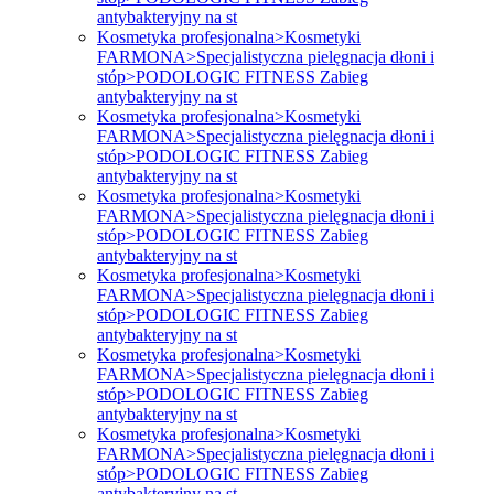
antybakteryjny na st
Kosmetyka profesjonalna>Kosmetyki
FARMONA>Specjalistyczna pielęgnacja dłoni i
stóp>PODOLOGIC FITNESS Zabieg
antybakteryjny na st
Kosmetyka profesjonalna>Kosmetyki
FARMONA>Specjalistyczna pielęgnacja dłoni i
stóp>PODOLOGIC FITNESS Zabieg
antybakteryjny na st
Kosmetyka profesjonalna>Kosmetyki
FARMONA>Specjalistyczna pielęgnacja dłoni i
stóp>PODOLOGIC FITNESS Zabieg
antybakteryjny na st
Kosmetyka profesjonalna>Kosmetyki
FARMONA>Specjalistyczna pielęgnacja dłoni i
stóp>PODOLOGIC FITNESS Zabieg
antybakteryjny na st
Kosmetyka profesjonalna>Kosmetyki
FARMONA>Specjalistyczna pielęgnacja dłoni i
stóp>PODOLOGIC FITNESS Zabieg
antybakteryjny na st
Kosmetyka profesjonalna>Kosmetyki
FARMONA>Specjalistyczna pielęgnacja dłoni i
stóp>PODOLOGIC FITNESS Zabieg
antybakteryjny na st