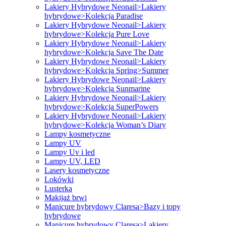
Lakiery Hybrydowe Neonail>Lakiery
hybrydowe>Kolekcja Paradise
Lakiery Hybrydowe Neonail>Lakiery
hybrydowe>Kolekcja Pure Love
Lakiery Hybrydowe Neonail>Lakiery
hybrydowe>Kolekcja Save The Date
Lakiery Hybrydowe Neonail>Lakiery
hybrydowe>Kolekcja Spring>Summer
Lakiery Hybrydowe Neonail>Lakiery
hybrydowe>Kolekcja Sunmarine
Lakiery Hybrydowe Neonail>Lakiery
hybrydowe>Kolekcja SuperPowers
Lakiery Hybrydowe Neonail>Lakiery
hybrydowe>Kolekcja Woman’s Diary
Lampy kosmetyczne
Lampy UV
Lampy Uv i led
Lampy UV, LED
Lasery kosmetyczne
Lokówki
Lusterka
Makijaż brwi
Manicure hybrydowy Claresa>Bazy i topy
hybrydowe
Manicure hybrydowy Claresa>Lakiery