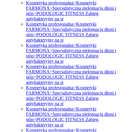
Kosmetyka profesjonalna>Kosmetyki
FARMONA>Specjalistyczna pielęgnacja dłoni i
stóp>PODOLOGIC FITNESS Zabieg
antybakteryjny na st
Kosmetyka profesjonalna>Kosmetyki
FARMONA>Specjalistyczna pielęgnacja dłoni i
stóp>PODOLOGIC FITNESS Zabieg
antybakteryjny na st
Kosmetyka profesjonalna>Kosmetyki
FARMONA>Specjalistyczna pielęgnacja dłoni i
stóp>PODOLOGIC FITNESS Zabieg
antybakteryjny na st
Kosmetyka profesjonalna>Kosmetyki
FARMONA>Specjalistyczna pielęgnacja dłoni i
stóp>PODOLOGIC FITNESS Zabieg
antybakteryjny na st
Kosmetyka profesjonalna>Kosmetyki
FARMONA>Specjalistyczna pielęgnacja dłoni i
stóp>PODOLOGIC FITNESS Zabieg
antybakteryjny na st
Kosmetyka profesjonalna>Kosmetyki
FARMONA>Specjalistyczna pielęgnacja dłoni i
stóp>PODOLOGIC FITNESS Zabieg
antybakteryjny na st
Kosmetyka profesjonalna>Kosmetyki