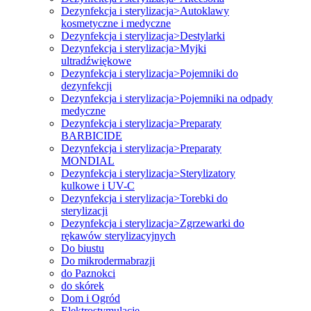
Dezynfekcja i sterylizacja>Autoklawy
kosmetyczne i medyczne
Dezynfekcja i sterylizacja>Destylarki
Dezynfekcja i sterylizacja>Myjki
ultradźwiękowe
Dezynfekcja i sterylizacja>Pojemniki do
dezynfekcji
Dezynfekcja i sterylizacja>Pojemniki na odpady
medyczne
Dezynfekcja i sterylizacja>Preparaty
BARBICIDE
Dezynfekcja i sterylizacja>Preparaty
MONDIAL
Dezynfekcja i sterylizacja>Sterylizatory
kulkowe i UV-C
Dezynfekcja i sterylizacja>Torebki do
sterylizacji
Dezynfekcja i sterylizacja>Zgrzewarki do
rękawów sterylizacyjnych
Do biustu
Do mikrodermabrazji
do Paznokci
do skórek
Dom i Ogród
Elektrostymulacje