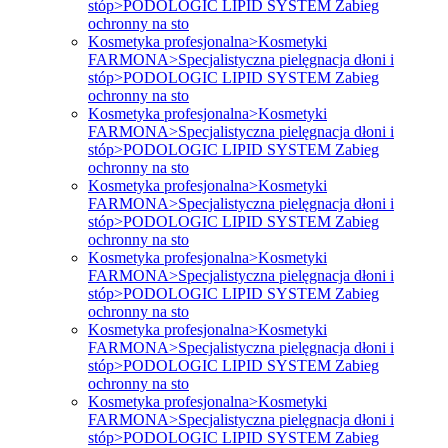
stóp>PODOLOGIC LIPID SYSTEM Zabieg
ochronny na sto
Kosmetyka profesjonalna>Kosmetyki
FARMONA>Specjalistyczna pielęgnacja dłoni i
stóp>PODOLOGIC LIPID SYSTEM Zabieg
ochronny na sto
Kosmetyka profesjonalna>Kosmetyki
FARMONA>Specjalistyczna pielęgnacja dłoni i
stóp>PODOLOGIC LIPID SYSTEM Zabieg
ochronny na sto
Kosmetyka profesjonalna>Kosmetyki
FARMONA>Specjalistyczna pielęgnacja dłoni i
stóp>PODOLOGIC LIPID SYSTEM Zabieg
ochronny na sto
Kosmetyka profesjonalna>Kosmetyki
FARMONA>Specjalistyczna pielęgnacja dłoni i
stóp>PODOLOGIC LIPID SYSTEM Zabieg
ochronny na sto
Kosmetyka profesjonalna>Kosmetyki
FARMONA>Specjalistyczna pielęgnacja dłoni i
stóp>PODOLOGIC LIPID SYSTEM Zabieg
ochronny na sto
Kosmetyka profesjonalna>Kosmetyki
FARMONA>Specjalistyczna pielęgnacja dłoni i
stóp>PODOLOGIC LIPID SYSTEM Zabieg