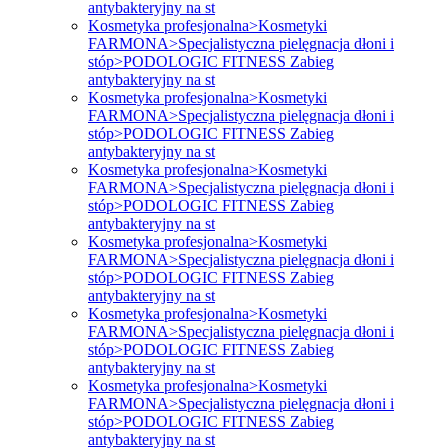
antybakteryjny na st
Kosmetyka profesjonalna>Kosmetyki
FARMONA>Specjalistyczna pielęgnacja dłoni i
stóp>PODOLOGIC FITNESS Zabieg
antybakteryjny na st
Kosmetyka profesjonalna>Kosmetyki
FARMONA>Specjalistyczna pielęgnacja dłoni i
stóp>PODOLOGIC FITNESS Zabieg
antybakteryjny na st
Kosmetyka profesjonalna>Kosmetyki
FARMONA>Specjalistyczna pielęgnacja dłoni i
stóp>PODOLOGIC FITNESS Zabieg
antybakteryjny na st
Kosmetyka profesjonalna>Kosmetyki
FARMONA>Specjalistyczna pielęgnacja dłoni i
stóp>PODOLOGIC FITNESS Zabieg
antybakteryjny na st
Kosmetyka profesjonalna>Kosmetyki
FARMONA>Specjalistyczna pielęgnacja dłoni i
stóp>PODOLOGIC FITNESS Zabieg
antybakteryjny na st
Kosmetyka profesjonalna>Kosmetyki
FARMONA>Specjalistyczna pielęgnacja dłoni i
stóp>PODOLOGIC FITNESS Zabieg
antybakteryjny na st