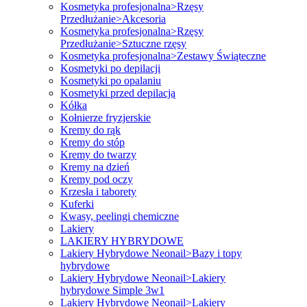
Kosmetyka profesjonalna>Rzęsy
Przedłużanie>Akcesoria
Kosmetyka profesjonalna>Rzęsy
Przedłużanie>Sztuczne rzęsy
Kosmetyka profesjonalna>Zestawy Świąteczne
Kosmetyki po depilacji
Kosmetyki po opalaniu
Kosmetyki przed depilacją
Kółka
Kołnierze fryzjerskie
Kremy do rąk
Kremy do stóp
Kremy do twarzy
Kremy na dzień
Kremy pod oczy
Krzesła i taborety
Kuferki
Kwasy, peelingi chemiczne
Lakiery
LAKIERY HYBRYDOWE
Lakiery Hybrydowe Neonail>Bazy i topy
hybrydowe
Lakiery Hybrydowe Neonail>Lakiery
hybrydowe Simple 3w1
Lakiery Hybrydowe Neonail>Lakiery