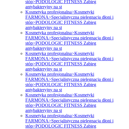
stóp>PODOLOGIC FITNESS Zabieg
antybakteryjny na st
Kosmetyka profesjonalna>Kosmetyki
FARMONA>Specjalistyczna pielęgnacja dłoni i
stóp>PODOLOGIC FITNESS Zabieg
antybakteryjny na st
Kosmetyka profesjonalna>Kosmetyki
FARMONA>Specjalistyczna pielęgnacja dłoni i
stóp>PODOLOGIC FITNESS Zabieg
antybakteryjny na st
Kosmetyka profesjonalna>Kosmetyki
FARMONA>Specjalistyczna pielęgnacja dłoni i
stóp>PODOLOGIC FITNESS Zabieg
antybakteryjny na st
Kosmetyka profesjonalna>Kosmetyki
FARMONA>Specjalistyczna pielęgnacja dłoni i
stóp>PODOLOGIC FITNESS Zabieg
antybakteryjny na st
Kosmetyka profesjonalna>Kosmetyki
FARMONA>Specjalistyczna pielęgnacja dłoni i
stóp>PODOLOGIC FITNESS Zabieg
antybakteryjny na st
Kosmetyka profesjonalna>Kosmetyki
FARMONA>Specjalistyczna pielęgnacja dłoni i
stóp>PODOLOGIC FITNESS Zabieg