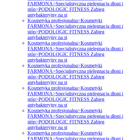
FARMONA>Specjalistyczna pielęgnacja dłoni i
stóp>PODOLOGIC FITNESS Zabieg
antybakteryjny na st
Kosmetyka profesjonalna>Kosmetyki
FARMONA>Specjalistyczna pielęgnacja dłoni i
stóp>PODOLOGIC FITNESS Zabieg
antybakteryjny na st
Kosmetyka profesjonalna>Kosmetyki
FARMONA>Specjalistyczna pielęgnacja dłoni i
stóp>PODOLOGIC FITNESS Zabieg
antybakteryjny na st
Kosmetyka profesjonalna>Kosmetyki
FARMONA>Specjalistyczna pielęgnacja dłoni i
stóp>PODOLOGIC FITNESS Zabieg
antybakteryjny na st
Kosmetyka profesjonalna>Kosmetyki
FARMONA>Specjalistyczna pielęgnacja dłoni i
stóp>PODOLOGIC FITNESS Zabieg
antybakteryjny na st
Kosmetyka profesjonalna>Kosmetyki
FARMONA>Specjalistyczna pielęgnacja dłoni i
stóp>PODOLOGIC FITNESS Zabieg
antybakteryjny na st
Kosmetyka profesjonalna>Kosmetyki
FARMONA>Specjalistyczna pielęgnacja dłoni i