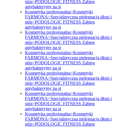
stóp>PODOLOGIC FITNESS Zabieg
antybakteryjny na st
Kosmetyka profesjonalna>Kosmetyki
FARMONA>Specjalistyczna pielęgnacja dłoni i
stóp>PODOLOGIC FITNESS Zabieg
antybakteryjny na st
Kosmetyka profesjonalna>Kosmetyki
FARMONA>Specjalistyczna pielęgnacja dłoni i
stóp>PODOLOGIC FITNESS Zabieg
antybakteryjny na st
Kosmetyka profesjonalna>Kosmetyki
FARMONA>Specjalistyczna pielęgnacja dłoni i
stóp>PODOLOGIC FITNESS Zabieg
antybakteryjny na st
Kosmetyka profesjonalna>Kosmetyki
FARMONA>Specjalistyczna pielęgnacja dłoni i
stóp>PODOLOGIC FITNESS Zabieg
antybakteryjny na st
Kosmetyka profesjonalna>Kosmetyki
FARMONA>Specjalistyczna pielęgnacja dłoni i
stóp>PODOLOGIC FITNESS Zabieg
antybakteryjny na st
Kosmetyka profesjonalna>Kosmetyki
FARMONA>Specjalistyczna pielęgnacja dłoni i
stóp>PODOLOGIC FITNESS Zabieg