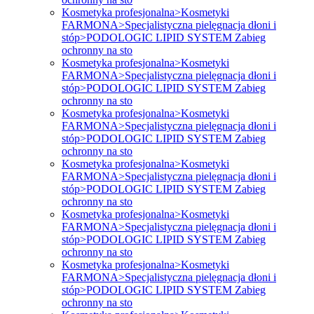
Kosmetyka profesjonalna>Kosmetyki
FARMONA>Specjalistyczna pielęgnacja dłoni i
stóp>PODOLOGIC LIPID SYSTEM Zabieg
ochronny na sto
Kosmetyka profesjonalna>Kosmetyki
FARMONA>Specjalistyczna pielęgnacja dłoni i
stóp>PODOLOGIC LIPID SYSTEM Zabieg
ochronny na sto
Kosmetyka profesjonalna>Kosmetyki
FARMONA>Specjalistyczna pielęgnacja dłoni i
stóp>PODOLOGIC LIPID SYSTEM Zabieg
ochronny na sto
Kosmetyka profesjonalna>Kosmetyki
FARMONA>Specjalistyczna pielęgnacja dłoni i
stóp>PODOLOGIC LIPID SYSTEM Zabieg
ochronny na sto
Kosmetyka profesjonalna>Kosmetyki
FARMONA>Specjalistyczna pielęgnacja dłoni i
stóp>PODOLOGIC LIPID SYSTEM Zabieg
ochronny na sto
Kosmetyka profesjonalna>Kosmetyki
FARMONA>Specjalistyczna pielęgnacja dłoni i
stóp>PODOLOGIC LIPID SYSTEM Zabieg
ochronny na sto