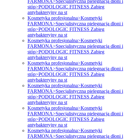
FARMONA>Specjalistyczna pielęgnacja dłoni i
stóp>PODOLOGIC FITNESS Zabieg
antybakteryjny na st
Kosmetyka profesjonalna>Kosmetyki
FARMONA>Specjalistyczna pielęgnacja dłoni i
stóp>PODOLOGIC FITNESS Zabieg
antybakteryjny na st
Kosmetyka profesjonalna>Kosmetyki
FARMONA>Specjalistyczna pielęgnacja dłoni i
stóp>PODOLOGIC FITNESS Zabieg
antybakteryjny na st
Kosmetyka profesjonalna>Kosmetyki
FARMONA>Specjalistyczna pielęgnacja dłoni i
stóp>PODOLOGIC FITNESS Zabieg
antybakteryjny na st
Kosmetyka profesjonalna>Kosmetyki
FARMONA>Specjalistyczna pielęgnacja dłoni i
stóp>PODOLOGIC FITNESS Zabieg
antybakteryjny na st
Kosmetyka profesjonalna>Kosmetyki
FARMONA>Specjalistyczna pielęgnacja dłoni i
stóp>PODOLOGIC FITNESS Zabieg
antybakteryjny na st
Kosmetyka profesjonalna>Kosmetyki
FARMONA>Specjalistyczna pielęgnacja dłoni i