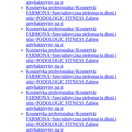
antybakteryjny na st
Kosmetyka profesjonalna>Kosmetyki
FARMONA>Specjalistyczna pielęgnacja dłoni i
stóp>PODOLOGIC FITNESS Zabieg
antybakteryjny na st
Kosmetyka profesjonalna>Kosmetyki
FARMONA>Specjalistyczna pielęgnacja dłoni i
stóp>PODOLOGIC FITNESS Zabieg
antybakteryjny na st
Kosmetyka profesjonalna>Kosmetyki
FARMONA>Specjalistyczna pielęgnacja dłoni i
stóp>PODOLOGIC FITNESS Zabieg
antybakteryjny na st
Kosmetyka profesjonalna>Kosmetyki
FARMONA>Specjalistyczna pielęgnacja dłoni i
stóp>PODOLOGIC FITNESS Zabieg
antybakteryjny na st
Kosmetyka profesjonalna>Kosmetyki
FARMONA>Specjalistyczna pielęgnacja dłoni i
stóp>PODOLOGIC FITNESS Zabieg
antybakteryjny na st
Kosmetyka profesjonalna>Kosmetyki
FARMONA>Specjalistyczna pielęgnacja dłoni i
stóp>PODOLOGIC FITNESS Zabieg
antybakteryjny na st