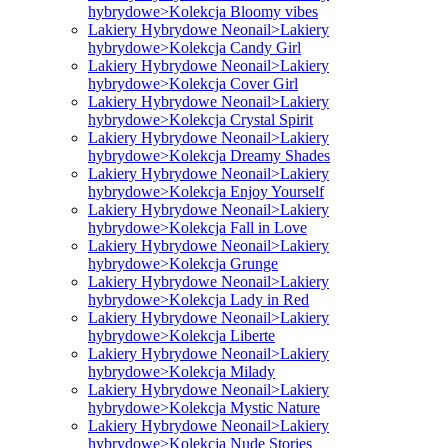
hybrydowe>Kolekcja Bloomy vibes
Lakiery Hybrydowe Neonail>Lakiery
hybrydowe>Kolekcja Candy Girl
Lakiery Hybrydowe Neonail>Lakiery
hybrydowe>Kolekcja Cover Girl
Lakiery Hybrydowe Neonail>Lakiery
hybrydowe>Kolekcja Crystal Spirit
Lakiery Hybrydowe Neonail>Lakiery
hybrydowe>Kolekcja Dreamy Shades
Lakiery Hybrydowe Neonail>Lakiery
hybrydowe>Kolekcja Enjoy Yourself
Lakiery Hybrydowe Neonail>Lakiery
hybrydowe>Kolekcja Fall in Love
Lakiery Hybrydowe Neonail>Lakiery
hybrydowe>Kolekcja Grunge
Lakiery Hybrydowe Neonail>Lakiery
hybrydowe>Kolekcja Lady in Red
Lakiery Hybrydowe Neonail>Lakiery
hybrydowe>Kolekcja Liberte
Lakiery Hybrydowe Neonail>Lakiery
hybrydowe>Kolekcja Milady
Lakiery Hybrydowe Neonail>Lakiery
hybrydowe>Kolekcja Mystic Nature
Lakiery Hybrydowe Neonail>Lakiery
hybrydowe>Kolekcja Nude Stories