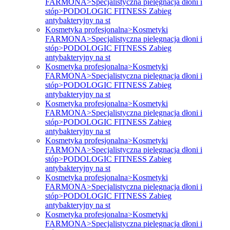
FARMONA>Specjalistyczna pielęgnacja dłoni i
stóp>PODOLOGIC FITNESS Zabieg
antybakteryjny na st
Kosmetyka profesjonalna>Kosmetyki
FARMONA>Specjalistyczna pielęgnacja dłoni i
stóp>PODOLOGIC FITNESS Zabieg
antybakteryjny na st
Kosmetyka profesjonalna>Kosmetyki
FARMONA>Specjalistyczna pielęgnacja dłoni i
stóp>PODOLOGIC FITNESS Zabieg
antybakteryjny na st
Kosmetyka profesjonalna>Kosmetyki
FARMONA>Specjalistyczna pielęgnacja dłoni i
stóp>PODOLOGIC FITNESS Zabieg
antybakteryjny na st
Kosmetyka profesjonalna>Kosmetyki
FARMONA>Specjalistyczna pielęgnacja dłoni i
stóp>PODOLOGIC FITNESS Zabieg
antybakteryjny na st
Kosmetyka profesjonalna>Kosmetyki
FARMONA>Specjalistyczna pielęgnacja dłoni i
stóp>PODOLOGIC FITNESS Zabieg
antybakteryjny na st
Kosmetyka profesjonalna>Kosmetyki
FARMONA>Specjalistyczna pielęgnacja dłoni i