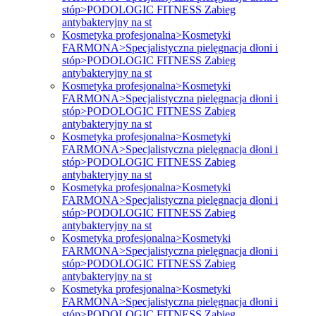
stóp>PODOLOGIC FITNESS Zabieg
antybakteryjny na st
Kosmetyka profesjonalna>Kosmetyki
FARMONA>Specjalistyczna pielęgnacja dłoni i
stóp>PODOLOGIC FITNESS Zabieg
antybakteryjny na st
Kosmetyka profesjonalna>Kosmetyki
FARMONA>Specjalistyczna pielęgnacja dłoni i
stóp>PODOLOGIC FITNESS Zabieg
antybakteryjny na st
Kosmetyka profesjonalna>Kosmetyki
FARMONA>Specjalistyczna pielęgnacja dłoni i
stóp>PODOLOGIC FITNESS Zabieg
antybakteryjny na st
Kosmetyka profesjonalna>Kosmetyki
FARMONA>Specjalistyczna pielęgnacja dłoni i
stóp>PODOLOGIC FITNESS Zabieg
antybakteryjny na st
Kosmetyka profesjonalna>Kosmetyki
FARMONA>Specjalistyczna pielęgnacja dłoni i
stóp>PODOLOGIC FITNESS Zabieg
antybakteryjny na st
Kosmetyka profesjonalna>Kosmetyki
FARMONA>Specjalistyczna pielęgnacja dłoni i
stóp>PODOLOGIC FITNESS Zabieg