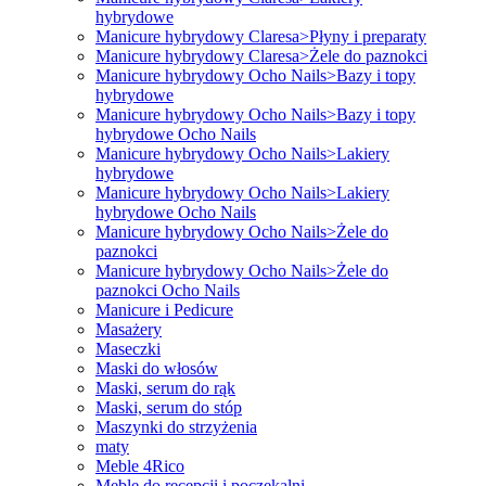
hybrydowe
Manicure hybrydowy Claresa>Płyny i preparaty
Manicure hybrydowy Claresa>Żele do paznokci
Manicure hybrydowy Ocho Nails>Bazy i topy
hybrydowe
Manicure hybrydowy Ocho Nails>Bazy i topy
hybrydowe Ocho Nails
Manicure hybrydowy Ocho Nails>Lakiery
hybrydowe
Manicure hybrydowy Ocho Nails>Lakiery
hybrydowe Ocho Nails
Manicure hybrydowy Ocho Nails>Żele do
paznokci
Manicure hybrydowy Ocho Nails>Żele do
paznokci Ocho Nails
Manicure i Pedicure
Masażery
Maseczki
Maski do włosów
Maski, serum do rąk
Maski, serum do stóp
Maszynki do strzyżenia
maty
Meble 4Rico
Meble do recepcji i poczekalni