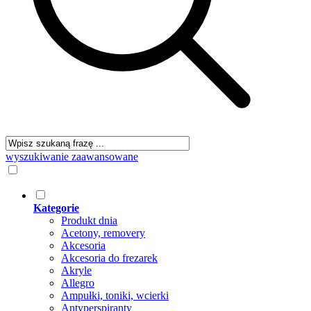
wyszukiwanie zaawansowane
Kategorie
Produkt dnia
Acetony, removery
Akcesoria
Akcesoria do frezarek
Akryle
Allegro
Ampułki, toniki, wcierki
Antyperspiranty