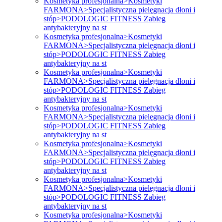
Kosmetyka profesjonalna>Kosmetyki
FARMONA>Specjalistyczna pielęgnacja dłoni i
stóp>PODOLOGIC FITNESS Zabieg
antybakteryjny na st
Kosmetyka profesjonalna>Kosmetyki
FARMONA>Specjalistyczna pielęgnacja dłoni i
stóp>PODOLOGIC FITNESS Zabieg
antybakteryjny na st
Kosmetyka profesjonalna>Kosmetyki
FARMONA>Specjalistyczna pielęgnacja dłoni i
stóp>PODOLOGIC FITNESS Zabieg
antybakteryjny na st
Kosmetyka profesjonalna>Kosmetyki
FARMONA>Specjalistyczna pielęgnacja dłoni i
stóp>PODOLOGIC FITNESS Zabieg
antybakteryjny na st
Kosmetyka profesjonalna>Kosmetyki
FARMONA>Specjalistyczna pielęgnacja dłoni i
stóp>PODOLOGIC FITNESS Zabieg
antybakteryjny na st
Kosmetyka profesjonalna>Kosmetyki
FARMONA>Specjalistyczna pielęgnacja dłoni i
stóp>PODOLOGIC FITNESS Zabieg
antybakteryjny na st
Kosmetyka profesjonalna>Kosmetyki