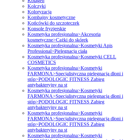
Kolagen
Kolczyki
Koloryzacja
Kombajny kosmetyczne
Końcówki do szczoteczek
Konsole fryzjerskie
Kosmetyka profesjonalna>Akcesoria
kosmetyczne>Cążki do skórek
Kosmetyka profesjonalna>Kosmetyki Apis
Professional>Pielęgnacja ciała
Kosmetyka profesjonalna>Kosmetyki CELL
COSMETICS
Kosmetyka profesjonalna>Kosmetyki
FARMONA>Specjalistyczna pielęgnacja dłoni i
stóp>PODOLOGIC FITNESS Zabieg
antybakteryjny na st
Kosmetyka profesjonalna>Kosmetyki
FARMONA>Specjalistyczna pielęgnacja dłoni i
stóp>PODOLOGIC FITNESS Zabieg
antybakteryjny na st
Kosmetyka profesjonalna>Kosmetyki
FARMONA>Specjalistyczna pielęgnacja dłoni i
stóp>PODOLOGIC FITNESS Zabieg
antybakteryjny na st
Kosmetyka profesjonalna>Kosmetyki