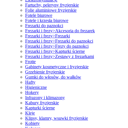
Fartuchy, peleryny fryzjerskie
Folie aluminiowe fryzjerskie
Fotele biurowe
Fotele i krzesła biurowe
Frezarki do paznokci
Frezarki i frezy>Akcesoria do frezarek
Frezarki i frezy>Frezarki
Frezarki i frezy>Frezarki do paznokci
Frezarki i frezy>Frezy do paznokci
Frezarki i frezy>Kapturki ścierne
Frezarki i frezy>Zestawy z frezarkami
Frotte
Gabinety kosmetyczne i fryzjerskie
Grzebienie fryzjerskie
Gumki do włosów, do wałków
Hafty
Higieniczne
Hokery
Infrazony i klimazony
Kabury fryzjerskie
Kapturki ścierne
Kleje
Klipsy, klamry, wsuwki fryzjerskie
Kobiety