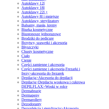
Autoklawy 12l
Autoklawy 18l
Autoklawy 22l +
Autoklawy 8l i mniejsze
Autoklawy, sterylizatory
Balsamy, masła, kremy
Biurka kosmetyczne
Biustonosze jednorazowe
Brodziki do pedicure
Brzytwy, szawetki i akcesoria
Błyszczyki
Chusty kosmetyczne
Ciało
Cienie
Części zamienne i akcesoria
Części zamienne i akcesoria,Frezarki i
frezy>akcesoria do frezarek
Depilacja>Akcesoria do depilacji
Depilacja>Depilacja woskowa i cukrowa
DEPILFLAX>Woski w rolce
Dermabrazje
Dermapeny
Dermarollery
Dezodoranty
Dezynfekcja i sterylizacja>Akcesoria