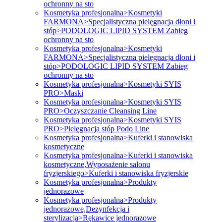
ochronny na sto
Kosmetyka profesjonalna>Kosmetyki
FARMONA>Specjalistyczna pielęgnacja dłoni i
stóp>PODOLOGIC LIPID SYSTEM Zabieg
ochronny na sto
Kosmetyka profesjonalna>Kosmetyki
FARMONA>Specjalistyczna pielęgnacja dłoni i
stóp>PODOLOGIC LIPID SYSTEM Zabieg
ochronny na sto
Kosmetyka profesjonalna>Kosmetyki SYIS
PRO>Maski
Kosmetyka profesjonalna>Kosmetyki SYIS
PRO>Oczyszczanie Cleansing Line
Kosmetyka profesjonalna>Kosmetyki SYIS
PRO>Pielęgnacja stóp Podo Line
Kosmetyka profesjonalna>Kuferki i stanowiska
kosmetyczne
Kosmetyka profesjonalna>Kuferki i stanowiska
kosmetyczne,Wyposażenie salonu
fryzjerskiego>Kuferki i stanowiska fryzjerskie
Kosmetyka profesjonalna>Produkty
jednorazowe
Kosmetyka profesjonalna>Produkty
jednorazowe,Dezynfekcja i
sterylizacja>Rękawice jednorazowe