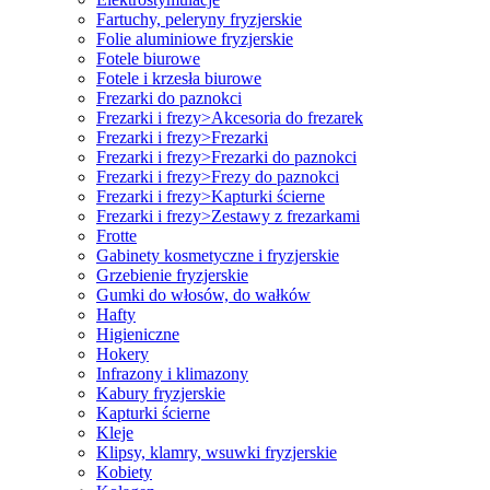
Fartuchy, peleryny fryzjerskie
Folie aluminiowe fryzjerskie
Fotele biurowe
Fotele i krzesła biurowe
Frezarki do paznokci
Frezarki i frezy>Akcesoria do frezarek
Frezarki i frezy>Frezarki
Frezarki i frezy>Frezarki do paznokci
Frezarki i frezy>Frezy do paznokci
Frezarki i frezy>Kapturki ścierne
Frezarki i frezy>Zestawy z frezarkami
Frotte
Gabinety kosmetyczne i fryzjerskie
Grzebienie fryzjerskie
Gumki do włosów, do wałków
Hafty
Higieniczne
Hokery
Infrazony i klimazony
Kabury fryzjerskie
Kapturki ścierne
Kleje
Klipsy, klamry, wsuwki fryzjerskie
Kobiety