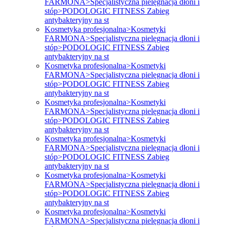
FARMONA>Specjalistyczna pielęgnacja dłoni i
stóp>PODOLOGIC FITNESS Zabieg
antybakteryjny na st
Kosmetyka profesjonalna>Kosmetyki
FARMONA>Specjalistyczna pielęgnacja dłoni i
stóp>PODOLOGIC FITNESS Zabieg
antybakteryjny na st
Kosmetyka profesjonalna>Kosmetyki
FARMONA>Specjalistyczna pielęgnacja dłoni i
stóp>PODOLOGIC FITNESS Zabieg
antybakteryjny na st
Kosmetyka profesjonalna>Kosmetyki
FARMONA>Specjalistyczna pielęgnacja dłoni i
stóp>PODOLOGIC FITNESS Zabieg
antybakteryjny na st
Kosmetyka profesjonalna>Kosmetyki
FARMONA>Specjalistyczna pielęgnacja dłoni i
stóp>PODOLOGIC FITNESS Zabieg
antybakteryjny na st
Kosmetyka profesjonalna>Kosmetyki
FARMONA>Specjalistyczna pielęgnacja dłoni i
stóp>PODOLOGIC FITNESS Zabieg
antybakteryjny na st
Kosmetyka profesjonalna>Kosmetyki
FARMONA>Specjalistyczna pielęgnacja dłoni i