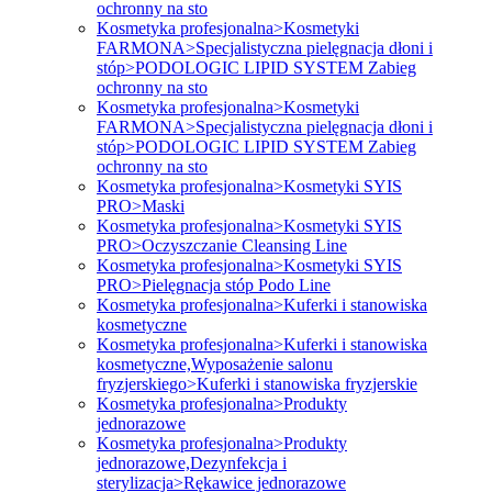
ochronny na sto
Kosmetyka profesjonalna>Kosmetyki
FARMONA>Specjalistyczna pielęgnacja dłoni i
stóp>PODOLOGIC LIPID SYSTEM Zabieg
ochronny na sto
Kosmetyka profesjonalna>Kosmetyki
FARMONA>Specjalistyczna pielęgnacja dłoni i
stóp>PODOLOGIC LIPID SYSTEM Zabieg
ochronny na sto
Kosmetyka profesjonalna>Kosmetyki SYIS
PRO>Maski
Kosmetyka profesjonalna>Kosmetyki SYIS
PRO>Oczyszczanie Cleansing Line
Kosmetyka profesjonalna>Kosmetyki SYIS
PRO>Pielęgnacja stóp Podo Line
Kosmetyka profesjonalna>Kuferki i stanowiska
kosmetyczne
Kosmetyka profesjonalna>Kuferki i stanowiska
kosmetyczne,Wyposażenie salonu
fryzjerskiego>Kuferki i stanowiska fryzjerskie
Kosmetyka profesjonalna>Produkty
jednorazowe
Kosmetyka profesjonalna>Produkty
jednorazowe,Dezynfekcja i
sterylizacja>Rękawice jednorazowe