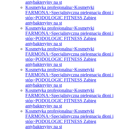
antybakteryjny na st
Kosmetyka profesjonalna>Kosmetyki
FARMONA>Specjalistyczna pielęgnacja dłoni i
stóp>PODOLOGIC FITNESS Zabieg
antybakteryjny na st
Kosmetyka profesjonalna>Kosmetyki
FARMONA>Specjalistyczna pielęgnacja dłoni i
stóp>PODOLOGIC FITNESS Zabieg
antybakteryjny na st
Kosmetyka profesjonalna>Kosmetyki
FARMONA>Specjalistyczna pielęgnacja dłoni i
stóp>PODOLOGIC FITNESS Zabieg
antybakteryjny na st
Kosmetyka profesjonalna>Kosmetyki
FARMONA>Specjalistyczna pielęgnacja dłoni i
stóp>PODOLOGIC FITNESS Zabieg
antybakteryjny na st
Kosmetyka profesjonalna>Kosmetyki
FARMONA>Specjalistyczna pielęgnacja dłoni i
stóp>PODOLOGIC FITNESS Zabieg
antybakteryjny na st
Kosmetyka profesjonalna>Kosmetyki
FARMONA>Specjalistyczna pielęgnacja dłoni i
stóp>PODOLOGIC FITNESS Zabieg
antybakteryjny na st