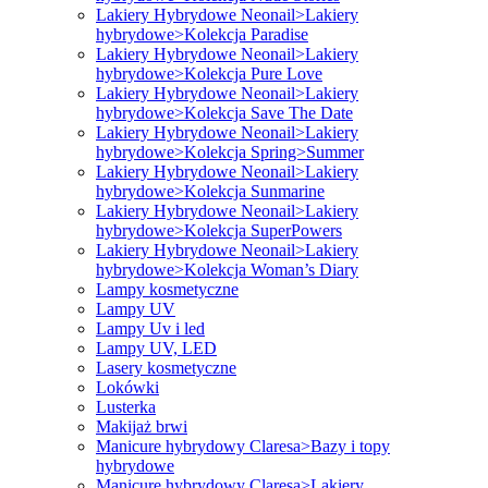
Lakiery Hybrydowe Neonail>Lakiery
hybrydowe>Kolekcja Paradise
Lakiery Hybrydowe Neonail>Lakiery
hybrydowe>Kolekcja Pure Love
Lakiery Hybrydowe Neonail>Lakiery
hybrydowe>Kolekcja Save The Date
Lakiery Hybrydowe Neonail>Lakiery
hybrydowe>Kolekcja Spring>Summer
Lakiery Hybrydowe Neonail>Lakiery
hybrydowe>Kolekcja Sunmarine
Lakiery Hybrydowe Neonail>Lakiery
hybrydowe>Kolekcja SuperPowers
Lakiery Hybrydowe Neonail>Lakiery
hybrydowe>Kolekcja Woman’s Diary
Lampy kosmetyczne
Lampy UV
Lampy Uv i led
Lampy UV, LED
Lasery kosmetyczne
Lokówki
Lusterka
Makijaż brwi
Manicure hybrydowy Claresa>Bazy i topy
hybrydowe
Manicure hybrydowy Claresa>Lakiery