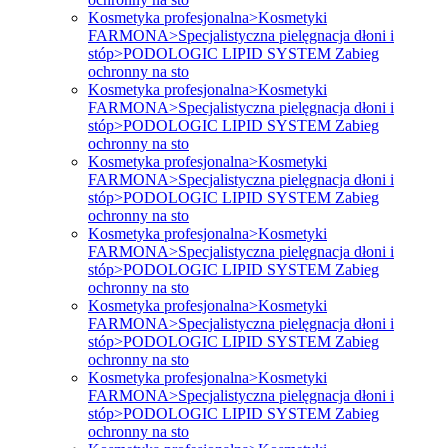
Kosmetyka profesjonalna>Kosmetyki
FARMONA>Specjalistyczna pielęgnacja dłoni i
stóp>PODOLOGIC LIPID SYSTEM Zabieg
ochronny na sto
Kosmetyka profesjonalna>Kosmetyki
FARMONA>Specjalistyczna pielęgnacja dłoni i
stóp>PODOLOGIC LIPID SYSTEM Zabieg
ochronny na sto
Kosmetyka profesjonalna>Kosmetyki
FARMONA>Specjalistyczna pielęgnacja dłoni i
stóp>PODOLOGIC LIPID SYSTEM Zabieg
ochronny na sto
Kosmetyka profesjonalna>Kosmetyki
FARMONA>Specjalistyczna pielęgnacja dłoni i
stóp>PODOLOGIC LIPID SYSTEM Zabieg
ochronny na sto
Kosmetyka profesjonalna>Kosmetyki
FARMONA>Specjalistyczna pielęgnacja dłoni i
stóp>PODOLOGIC LIPID SYSTEM Zabieg
ochronny na sto
Kosmetyka profesjonalna>Kosmetyki
FARMONA>Specjalistyczna pielęgnacja dłoni i
stóp>PODOLOGIC LIPID SYSTEM Zabieg
ochronny na sto