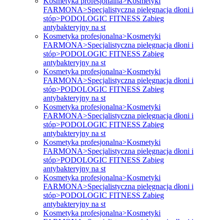
Kosmetyka profesjonalna>Kosmetyki
FARMONA>Specjalistyczna pielęgnacja dłoni i
stóp>PODOLOGIC FITNESS Zabieg
antybakteryjny na st
Kosmetyka profesjonalna>Kosmetyki
FARMONA>Specjalistyczna pielęgnacja dłoni i
stóp>PODOLOGIC FITNESS Zabieg
antybakteryjny na st
Kosmetyka profesjonalna>Kosmetyki
FARMONA>Specjalistyczna pielęgnacja dłoni i
stóp>PODOLOGIC FITNESS Zabieg
antybakteryjny na st
Kosmetyka profesjonalna>Kosmetyki
FARMONA>Specjalistyczna pielęgnacja dłoni i
stóp>PODOLOGIC FITNESS Zabieg
antybakteryjny na st
Kosmetyka profesjonalna>Kosmetyki
FARMONA>Specjalistyczna pielęgnacja dłoni i
stóp>PODOLOGIC FITNESS Zabieg
antybakteryjny na st
Kosmetyka profesjonalna>Kosmetyki
FARMONA>Specjalistyczna pielęgnacja dłoni i
stóp>PODOLOGIC FITNESS Zabieg
antybakteryjny na st
Kosmetyka profesjonalna>Kosmetyki