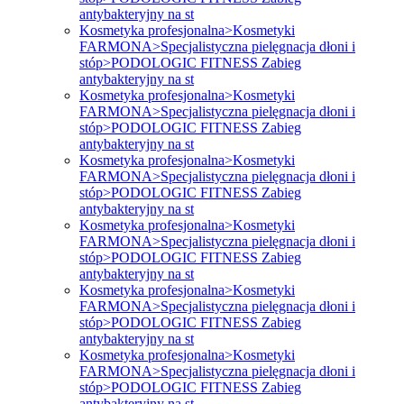
antybakteryjny na st
Kosmetyka profesjonalna>Kosmetyki
FARMONA>Specjalistyczna pielęgnacja dłoni i
stóp>PODOLOGIC FITNESS Zabieg
antybakteryjny na st
Kosmetyka profesjonalna>Kosmetyki
FARMONA>Specjalistyczna pielęgnacja dłoni i
stóp>PODOLOGIC FITNESS Zabieg
antybakteryjny na st
Kosmetyka profesjonalna>Kosmetyki
FARMONA>Specjalistyczna pielęgnacja dłoni i
stóp>PODOLOGIC FITNESS Zabieg
antybakteryjny na st
Kosmetyka profesjonalna>Kosmetyki
FARMONA>Specjalistyczna pielęgnacja dłoni i
stóp>PODOLOGIC FITNESS Zabieg
antybakteryjny na st
Kosmetyka profesjonalna>Kosmetyki
FARMONA>Specjalistyczna pielęgnacja dłoni i
stóp>PODOLOGIC FITNESS Zabieg
antybakteryjny na st
Kosmetyka profesjonalna>Kosmetyki
FARMONA>Specjalistyczna pielęgnacja dłoni i
stóp>PODOLOGIC FITNESS Zabieg
antybakteryjny na st