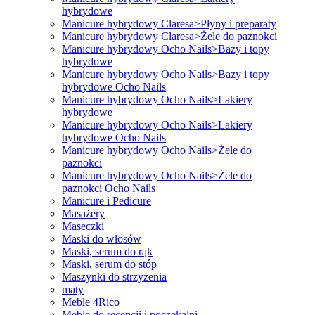
hybrydowe
Manicure hybrydowy Claresa>Płyny i preparaty
Manicure hybrydowy Claresa>Żele do paznokci
Manicure hybrydowy Ocho Nails>Bazy i topy
hybrydowe
Manicure hybrydowy Ocho Nails>Bazy i topy
hybrydowe Ocho Nails
Manicure hybrydowy Ocho Nails>Lakiery
hybrydowe
Manicure hybrydowy Ocho Nails>Lakiery
hybrydowe Ocho Nails
Manicure hybrydowy Ocho Nails>Żele do
paznokci
Manicure hybrydowy Ocho Nails>Żele do
paznokci Ocho Nails
Manicure i Pedicure
Masażery
Maseczki
Maski do włosów
Maski, serum do rąk
Maski, serum do stóp
Maszynki do strzyżenia
maty
Meble 4Rico
Meble do recepcji i poczekalni