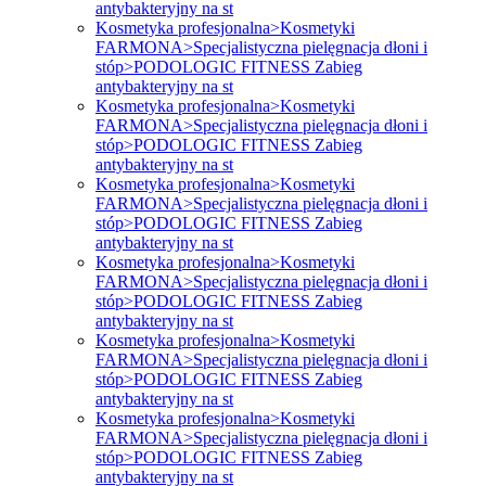
antybakteryjny na st
Kosmetyka profesjonalna>Kosmetyki
FARMONA>Specjalistyczna pielęgnacja dłoni i
stóp>PODOLOGIC FITNESS Zabieg
antybakteryjny na st
Kosmetyka profesjonalna>Kosmetyki
FARMONA>Specjalistyczna pielęgnacja dłoni i
stóp>PODOLOGIC FITNESS Zabieg
antybakteryjny na st
Kosmetyka profesjonalna>Kosmetyki
FARMONA>Specjalistyczna pielęgnacja dłoni i
stóp>PODOLOGIC FITNESS Zabieg
antybakteryjny na st
Kosmetyka profesjonalna>Kosmetyki
FARMONA>Specjalistyczna pielęgnacja dłoni i
stóp>PODOLOGIC FITNESS Zabieg
antybakteryjny na st
Kosmetyka profesjonalna>Kosmetyki
FARMONA>Specjalistyczna pielęgnacja dłoni i
stóp>PODOLOGIC FITNESS Zabieg
antybakteryjny na st
Kosmetyka profesjonalna>Kosmetyki
FARMONA>Specjalistyczna pielęgnacja dłoni i
stóp>PODOLOGIC FITNESS Zabieg
antybakteryjny na st