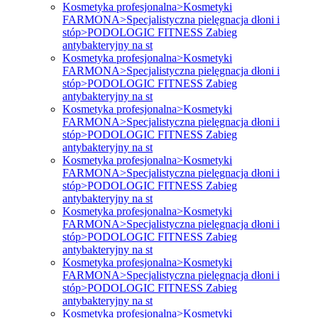
Kosmetyka profesjonalna>Kosmetyki
FARMONA>Specjalistyczna pielęgnacja dłoni i
stóp>PODOLOGIC FITNESS Zabieg
antybakteryjny na st
Kosmetyka profesjonalna>Kosmetyki
FARMONA>Specjalistyczna pielęgnacja dłoni i
stóp>PODOLOGIC FITNESS Zabieg
antybakteryjny na st
Kosmetyka profesjonalna>Kosmetyki
FARMONA>Specjalistyczna pielęgnacja dłoni i
stóp>PODOLOGIC FITNESS Zabieg
antybakteryjny na st
Kosmetyka profesjonalna>Kosmetyki
FARMONA>Specjalistyczna pielęgnacja dłoni i
stóp>PODOLOGIC FITNESS Zabieg
antybakteryjny na st
Kosmetyka profesjonalna>Kosmetyki
FARMONA>Specjalistyczna pielęgnacja dłoni i
stóp>PODOLOGIC FITNESS Zabieg
antybakteryjny na st
Kosmetyka profesjonalna>Kosmetyki
FARMONA>Specjalistyczna pielęgnacja dłoni i
stóp>PODOLOGIC FITNESS Zabieg
antybakteryjny na st
Kosmetyka profesjonalna>Kosmetyki