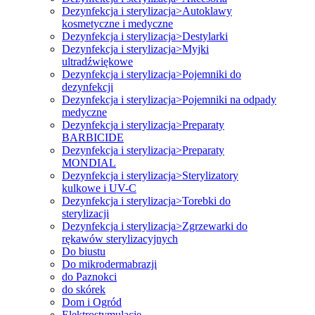
Dezynfekcja i sterylizacja>Autoklawy
kosmetyczne i medyczne
Dezynfekcja i sterylizacja>Destylarki
Dezynfekcja i sterylizacja>Myjki
ultradźwiękowe
Dezynfekcja i sterylizacja>Pojemniki do
dezynfekcji
Dezynfekcja i sterylizacja>Pojemniki na odpady
medyczne
Dezynfekcja i sterylizacja>Preparaty
BARBICIDE
Dezynfekcja i sterylizacja>Preparaty
MONDIAL
Dezynfekcja i sterylizacja>Sterylizatory
kulkowe i UV-C
Dezynfekcja i sterylizacja>Torebki do
sterylizacji
Dezynfekcja i sterylizacja>Zgrzewarki do
rękawów sterylizacyjnych
Do biustu
Do mikrodermabrazji
do Paznokci
do skórek
Dom i Ogród
Elektrostymulacje