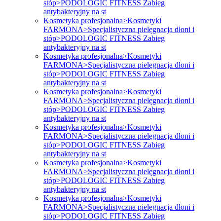
stóp>PODOLOGIC FITNESS Zabieg
antybakteryjny na st
Kosmetyka profesjonalna>Kosmetyki
FARMONA>Specjalistyczna pielęgnacja dłoni i
stóp>PODOLOGIC FITNESS Zabieg
antybakteryjny na st
Kosmetyka profesjonalna>Kosmetyki
FARMONA>Specjalistyczna pielęgnacja dłoni i
stóp>PODOLOGIC FITNESS Zabieg
antybakteryjny na st
Kosmetyka profesjonalna>Kosmetyki
FARMONA>Specjalistyczna pielęgnacja dłoni i
stóp>PODOLOGIC FITNESS Zabieg
antybakteryjny na st
Kosmetyka profesjonalna>Kosmetyki
FARMONA>Specjalistyczna pielęgnacja dłoni i
stóp>PODOLOGIC FITNESS Zabieg
antybakteryjny na st
Kosmetyka profesjonalna>Kosmetyki
FARMONA>Specjalistyczna pielęgnacja dłoni i
stóp>PODOLOGIC FITNESS Zabieg
antybakteryjny na st
Kosmetyka profesjonalna>Kosmetyki
FARMONA>Specjalistyczna pielęgnacja dłoni i
stóp>PODOLOGIC FITNESS Zabieg