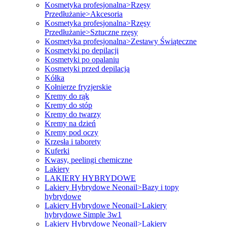
Kosmetyka profesjonalna>Rzęsy
Przedłużanie>Akcesoria
Kosmetyka profesjonalna>Rzęsy
Przedłużanie>Sztuczne rzęsy
Kosmetyka profesjonalna>Zestawy Świąteczne
Kosmetyki po depilacji
Kosmetyki po opalaniu
Kosmetyki przed depilacją
Kółka
Kołnierze fryzjerskie
Kremy do rąk
Kremy do stóp
Kremy do twarzy
Kremy na dzień
Kremy pod oczy
Krzesła i taborety
Kuferki
Kwasy, peelingi chemiczne
Lakiery
LAKIERY HYBRYDOWE
Lakiery Hybrydowe Neonail>Bazy i topy
hybrydowe
Lakiery Hybrydowe Neonail>Lakiery
hybrydowe Simple 3w1
Lakiery Hybrydowe Neonail>Lakiery