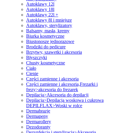
Autoklawy 12l
Autoklawy 18l
Autoklawy 22l +
Autoklawy 8l i mniejsze
Autoklawy, sterylizatory
Balsamy, masła, kremy
Biurka kosmetyczne
Biustonosze jednorazowe
Brodziki do pedicure
Brzytwy, szawetki i akcesoria
Błyszczyki
Chusty kosmetyczne
Ciało
Cienie
Części zamienne i akcesoria
Części zamienne i akcesoria,Frezarki i
frezy>akcesoria do frezarek
Depilacja>Akcesoria do depilacji
Depilacja>Depilacja woskowa i cukrowa
DEPILFLAX>Woski w rolce
Dermabrazje
Dermapeny
Dermarollery
Dezodoranty
Dezynfekcja i sterylizacja>Akcesoria