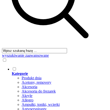
wyszukiwanie zaawansowane
Kategorie
Produkt dnia
Acetony, removery
Akcesoria
Akcesoria do frezarek
Akryle
Allegro
Ampułki, toniki, wcierki
Antyperspiranty