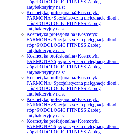
stóp>PODOLOGIC FITNESS Zabieg
antybakteryjny na st
Kosmetyka profesjonalna>Kosmetyki
FARMONA>Specjalistyczna pielęgnacja dłoni i
stóp>PODOLOGIC FITNESS Zabieg
antybakteryjny na st
Kosmetyka profesjonalna>Kosmetyki
FARMONA>Specjalistyczna pielęgnacja dłoni i
stóp>PODOLOGIC FITNESS Zabieg
antybakteryjny na st
Kosmetyka profesjonalna>Kosmetyki
FARMONA>Specjalistyczna pielęgnacja dłoni i
stóp>PODOLOGIC FITNESS Zabieg
antybakteryjny na st
Kosmetyka profesjonalna>Kosmetyki
FARMONA>Specjalistyczna pielęgnacja dłoni i
stóp>PODOLOGIC FITNESS Zabieg
antybakteryjny na st
Kosmetyka profesjonalna>Kosmetyki
FARMONA>Specjalistyczna pielęgnacja dłoni i
stóp>PODOLOGIC FITNESS Zabieg
antybakteryjny na st
Kosmetyka profesjonalna>Kosmetyki
FARMONA>Specjalistyczna pielęgnacja dłoni i
stóp>PODOLOGIC FITNESS Zabieg