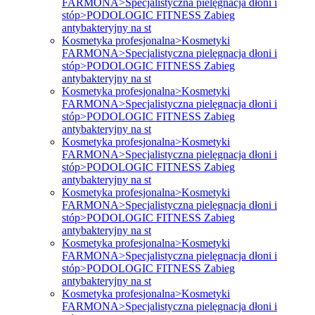
FARMONA>Specjalistyczna pielęgnacja dłoni i
stóp>PODOLOGIC FITNESS Zabieg
antybakteryjny na st
Kosmetyka profesjonalna>Kosmetyki
FARMONA>Specjalistyczna pielęgnacja dłoni i
stóp>PODOLOGIC FITNESS Zabieg
antybakteryjny na st
Kosmetyka profesjonalna>Kosmetyki
FARMONA>Specjalistyczna pielęgnacja dłoni i
stóp>PODOLOGIC FITNESS Zabieg
antybakteryjny na st
Kosmetyka profesjonalna>Kosmetyki
FARMONA>Specjalistyczna pielęgnacja dłoni i
stóp>PODOLOGIC FITNESS Zabieg
antybakteryjny na st
Kosmetyka profesjonalna>Kosmetyki
FARMONA>Specjalistyczna pielęgnacja dłoni i
stóp>PODOLOGIC FITNESS Zabieg
antybakteryjny na st
Kosmetyka profesjonalna>Kosmetyki
FARMONA>Specjalistyczna pielęgnacja dłoni i
stóp>PODOLOGIC FITNESS Zabieg
antybakteryjny na st
Kosmetyka profesjonalna>Kosmetyki
FARMONA>Specjalistyczna pielęgnacja dłoni i