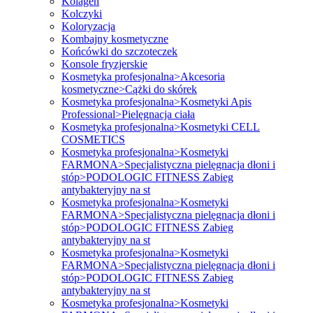
Kolagen
Kolczyki
Koloryzacja
Kombajny kosmetyczne
Końcówki do szczoteczek
Konsole fryzjerskie
Kosmetyka profesjonalna>Akcesoria
kosmetyczne>Cążki do skórek
Kosmetyka profesjonalna>Kosmetyki Apis
Professional>Pielęgnacja ciała
Kosmetyka profesjonalna>Kosmetyki CELL
COSMETICS
Kosmetyka profesjonalna>Kosmetyki
FARMONA>Specjalistyczna pielęgnacja dłoni i
stóp>PODOLOGIC FITNESS Zabieg
antybakteryjny na st
Kosmetyka profesjonalna>Kosmetyki
FARMONA>Specjalistyczna pielęgnacja dłoni i
stóp>PODOLOGIC FITNESS Zabieg
antybakteryjny na st
Kosmetyka profesjonalna>Kosmetyki
FARMONA>Specjalistyczna pielęgnacja dłoni i
stóp>PODOLOGIC FITNESS Zabieg
antybakteryjny na st
Kosmetyka profesjonalna>Kosmetyki