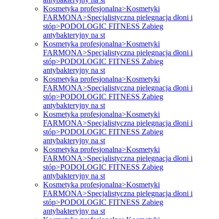
Kosmetyka profesjonalna>Kosmetyki
FARMONA>Specjalistyczna pielęgnacja dłoni i
stóp>PODOLOGIC FITNESS Zabieg
antybakteryjny na st
Kosmetyka profesjonalna>Kosmetyki
FARMONA>Specjalistyczna pielęgnacja dłoni i
stóp>PODOLOGIC FITNESS Zabieg
antybakteryjny na st
Kosmetyka profesjonalna>Kosmetyki
FARMONA>Specjalistyczna pielęgnacja dłoni i
stóp>PODOLOGIC FITNESS Zabieg
antybakteryjny na st
Kosmetyka profesjonalna>Kosmetyki
FARMONA>Specjalistyczna pielęgnacja dłoni i
stóp>PODOLOGIC FITNESS Zabieg
antybakteryjny na st
Kosmetyka profesjonalna>Kosmetyki
FARMONA>Specjalistyczna pielęgnacja dłoni i
stóp>PODOLOGIC FITNESS Zabieg
antybakteryjny na st
Kosmetyka profesjonalna>Kosmetyki
FARMONA>Specjalistyczna pielęgnacja dłoni i
stóp>PODOLOGIC FITNESS Zabieg
antybakteryjny na st