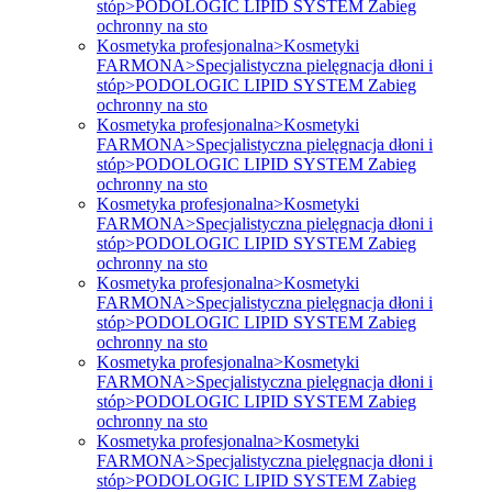
stóp>PODOLOGIC LIPID SYSTEM Zabieg
ochronny na sto
Kosmetyka profesjonalna>Kosmetyki
FARMONA>Specjalistyczna pielęgnacja dłoni i
stóp>PODOLOGIC LIPID SYSTEM Zabieg
ochronny na sto
Kosmetyka profesjonalna>Kosmetyki
FARMONA>Specjalistyczna pielęgnacja dłoni i
stóp>PODOLOGIC LIPID SYSTEM Zabieg
ochronny na sto
Kosmetyka profesjonalna>Kosmetyki
FARMONA>Specjalistyczna pielęgnacja dłoni i
stóp>PODOLOGIC LIPID SYSTEM Zabieg
ochronny na sto
Kosmetyka profesjonalna>Kosmetyki
FARMONA>Specjalistyczna pielęgnacja dłoni i
stóp>PODOLOGIC LIPID SYSTEM Zabieg
ochronny na sto
Kosmetyka profesjonalna>Kosmetyki
FARMONA>Specjalistyczna pielęgnacja dłoni i
stóp>PODOLOGIC LIPID SYSTEM Zabieg
ochronny na sto
Kosmetyka profesjonalna>Kosmetyki
FARMONA>Specjalistyczna pielęgnacja dłoni i
stóp>PODOLOGIC LIPID SYSTEM Zabieg