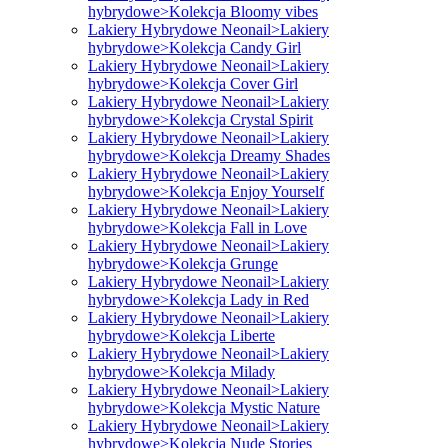
hybrydowe>Kolekcja Bloomy vibes
Lakiery Hybrydowe Neonail>Lakiery
hybrydowe>Kolekcja Candy Girl
Lakiery Hybrydowe Neonail>Lakiery
hybrydowe>Kolekcja Cover Girl
Lakiery Hybrydowe Neonail>Lakiery
hybrydowe>Kolekcja Crystal Spirit
Lakiery Hybrydowe Neonail>Lakiery
hybrydowe>Kolekcja Dreamy Shades
Lakiery Hybrydowe Neonail>Lakiery
hybrydowe>Kolekcja Enjoy Yourself
Lakiery Hybrydowe Neonail>Lakiery
hybrydowe>Kolekcja Fall in Love
Lakiery Hybrydowe Neonail>Lakiery
hybrydowe>Kolekcja Grunge
Lakiery Hybrydowe Neonail>Lakiery
hybrydowe>Kolekcja Lady in Red
Lakiery Hybrydowe Neonail>Lakiery
hybrydowe>Kolekcja Liberte
Lakiery Hybrydowe Neonail>Lakiery
hybrydowe>Kolekcja Milady
Lakiery Hybrydowe Neonail>Lakiery
hybrydowe>Kolekcja Mystic Nature
Lakiery Hybrydowe Neonail>Lakiery
hybrydowe>Kolekcja Nude Stories