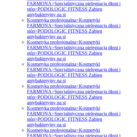
FARMONA>Specjalistyczna pielęgnacja dłoni i
stóp>PODOLOGIC FITNESS Zabieg
antybakteryjny na st
Kosmetyka profesjonalna>Kosmetyki
FARMONA>Specjalistyczna pielęgnacja dłoni i
stóp>PODOLOGIC FITNESS Zabieg
antybakteryjny na st
Kosmetyka profesjonalna>Kosmetyki
FARMONA>Specjalistyczna pielęgnacja dłoni i
stóp>PODOLOGIC FITNESS Zabieg
antybakteryjny na st
Kosmetyka profesjonalna>Kosmetyki
FARMONA>Specjalistyczna pielęgnacja dłoni i
stóp>PODOLOGIC FITNESS Zabieg
antybakteryjny na st
Kosmetyka profesjonalna>Kosmetyki
FARMONA>Specjalistyczna pielęgnacja dłoni i
stóp>PODOLOGIC FITNESS Zabieg
antybakteryjny na st
Kosmetyka profesjonalna>Kosmetyki
FARMONA>Specjalistyczna pielęgnacja dłoni i
stóp>PODOLOGIC FITNESS Zabieg
antybakteryjny na st
Kosmetyka profesjonalna>Kosmetyki
FARMONA>Specjalistyczna pielęgnacja dłoni i