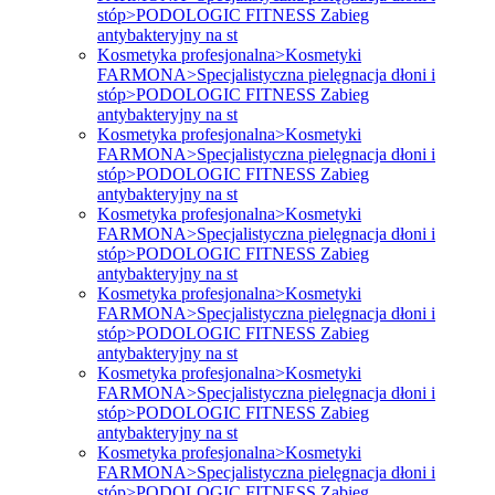
stóp>PODOLOGIC FITNESS Zabieg
antybakteryjny na st
Kosmetyka profesjonalna>Kosmetyki
FARMONA>Specjalistyczna pielęgnacja dłoni i
stóp>PODOLOGIC FITNESS Zabieg
antybakteryjny na st
Kosmetyka profesjonalna>Kosmetyki
FARMONA>Specjalistyczna pielęgnacja dłoni i
stóp>PODOLOGIC FITNESS Zabieg
antybakteryjny na st
Kosmetyka profesjonalna>Kosmetyki
FARMONA>Specjalistyczna pielęgnacja dłoni i
stóp>PODOLOGIC FITNESS Zabieg
antybakteryjny na st
Kosmetyka profesjonalna>Kosmetyki
FARMONA>Specjalistyczna pielęgnacja dłoni i
stóp>PODOLOGIC FITNESS Zabieg
antybakteryjny na st
Kosmetyka profesjonalna>Kosmetyki
FARMONA>Specjalistyczna pielęgnacja dłoni i
stóp>PODOLOGIC FITNESS Zabieg
antybakteryjny na st
Kosmetyka profesjonalna>Kosmetyki
FARMONA>Specjalistyczna pielęgnacja dłoni i
stóp>PODOLOGIC FITNESS Zabieg