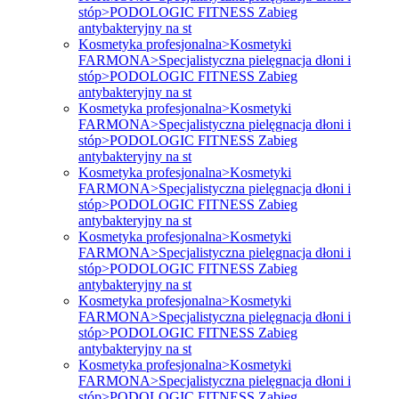
stóp>PODOLOGIC FITNESS Zabieg
antybakteryjny na st
Kosmetyka profesjonalna>Kosmetyki
FARMONA>Specjalistyczna pielęgnacja dłoni i
stóp>PODOLOGIC FITNESS Zabieg
antybakteryjny na st
Kosmetyka profesjonalna>Kosmetyki
FARMONA>Specjalistyczna pielęgnacja dłoni i
stóp>PODOLOGIC FITNESS Zabieg
antybakteryjny na st
Kosmetyka profesjonalna>Kosmetyki
FARMONA>Specjalistyczna pielęgnacja dłoni i
stóp>PODOLOGIC FITNESS Zabieg
antybakteryjny na st
Kosmetyka profesjonalna>Kosmetyki
FARMONA>Specjalistyczna pielęgnacja dłoni i
stóp>PODOLOGIC FITNESS Zabieg
antybakteryjny na st
Kosmetyka profesjonalna>Kosmetyki
FARMONA>Specjalistyczna pielęgnacja dłoni i
stóp>PODOLOGIC FITNESS Zabieg
antybakteryjny na st
Kosmetyka profesjonalna>Kosmetyki
FARMONA>Specjalistyczna pielęgnacja dłoni i
stóp>PODOLOGIC FITNESS Zabieg