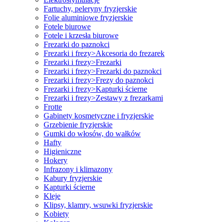
Fartuchy, peleryny fryzjerskie
Folie aluminiowe fryzjerskie
Fotele biurowe
Fotele i krzesła biurowe
Frezarki do paznokci
Frezarki i frezy>Akcesoria do frezarek
Frezarki i frezy>Frezarki
Frezarki i frezy>Frezarki do paznokci
Frezarki i frezy>Frezy do paznokci
Frezarki i frezy>Kapturki ścierne
Frezarki i frezy>Zestawy z frezarkami
Frotte
Gabinety kosmetyczne i fryzjerskie
Grzebienie fryzjerskie
Gumki do włosów, do wałków
Hafty
Higieniczne
Hokery
Infrazony i klimazony
Kabury fryzjerskie
Kapturki ścierne
Kleje
Klipsy, klamry, wsuwki fryzjerskie
Kobiety