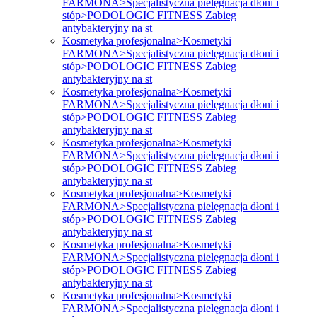
FARMONA>Specjalistyczna pielęgnacja dłoni i
stóp>PODOLOGIC FITNESS Zabieg
antybakteryjny na st
Kosmetyka profesjonalna>Kosmetyki
FARMONA>Specjalistyczna pielęgnacja dłoni i
stóp>PODOLOGIC FITNESS Zabieg
antybakteryjny na st
Kosmetyka profesjonalna>Kosmetyki
FARMONA>Specjalistyczna pielęgnacja dłoni i
stóp>PODOLOGIC FITNESS Zabieg
antybakteryjny na st
Kosmetyka profesjonalna>Kosmetyki
FARMONA>Specjalistyczna pielęgnacja dłoni i
stóp>PODOLOGIC FITNESS Zabieg
antybakteryjny na st
Kosmetyka profesjonalna>Kosmetyki
FARMONA>Specjalistyczna pielęgnacja dłoni i
stóp>PODOLOGIC FITNESS Zabieg
antybakteryjny na st
Kosmetyka profesjonalna>Kosmetyki
FARMONA>Specjalistyczna pielęgnacja dłoni i
stóp>PODOLOGIC FITNESS Zabieg
antybakteryjny na st
Kosmetyka profesjonalna>Kosmetyki
FARMONA>Specjalistyczna pielęgnacja dłoni i