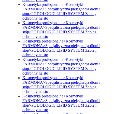
Kosmetyka profesjonalna>Kosmetyki
FARMONA>Specjalistyczna pielęgnacja dłoni i
stóp>PODOLOGIC LIPID SYSTEM Zabieg
ochronny na sto
Kosmetyka profesjonalna>Kosmetyki
FARMONA>Specjalistyczna pielęgnacja dłoni i
stóp>PODOLOGIC LIPID SYSTEM Zabieg
ochronny na sto
Kosmetyka profesjonalna>Kosmetyki
FARMONA>Specjalistyczna pielęgnacja dłoni i
stóp>PODOLOGIC LIPID SYSTEM Zabieg
ochronny na sto
Kosmetyka profesjonalna>Kosmetyki
FARMONA>Specjalistyczna pielęgnacja dłoni i
stóp>PODOLOGIC LIPID SYSTEM Zabieg
ochronny na sto
Kosmetyka profesjonalna>Kosmetyki
FARMONA>Specjalistyczna pielęgnacja dłoni i
stóp>PODOLOGIC LIPID SYSTEM Zabieg
ochronny na sto
Kosmetyka profesjonalna>Kosmetyki
FARMONA>Specjalistyczna pielęgnacja dłoni i
stóp>PODOLOGIC LIPID SYSTEM Zabieg
ochronny na sto