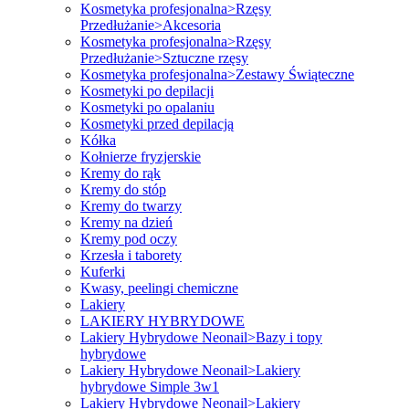
Kosmetyka profesjonalna>Rzęsy
Przedłużanie>Akcesoria
Kosmetyka profesjonalna>Rzęsy
Przedłużanie>Sztuczne rzęsy
Kosmetyka profesjonalna>Zestawy Świąteczne
Kosmetyki po depilacji
Kosmetyki po opalaniu
Kosmetyki przed depilacją
Kółka
Kołnierze fryzjerskie
Kremy do rąk
Kremy do stóp
Kremy do twarzy
Kremy na dzień
Kremy pod oczy
Krzesła i taborety
Kuferki
Kwasy, peelingi chemiczne
Lakiery
LAKIERY HYBRYDOWE
Lakiery Hybrydowe Neonail>Bazy i topy
hybrydowe
Lakiery Hybrydowe Neonail>Lakiery
hybrydowe Simple 3w1
Lakiery Hybrydowe Neonail>Lakiery