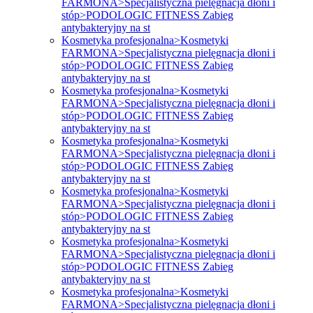
FARMONA>Specjalistyczna pielęgnacja dłoni i
stóp>PODOLOGIC FITNESS Zabieg
antybakteryjny na st
Kosmetyka profesjonalna>Kosmetyki
FARMONA>Specjalistyczna pielęgnacja dłoni i
stóp>PODOLOGIC FITNESS Zabieg
antybakteryjny na st
Kosmetyka profesjonalna>Kosmetyki
FARMONA>Specjalistyczna pielęgnacja dłoni i
stóp>PODOLOGIC FITNESS Zabieg
antybakteryjny na st
Kosmetyka profesjonalna>Kosmetyki
FARMONA>Specjalistyczna pielęgnacja dłoni i
stóp>PODOLOGIC FITNESS Zabieg
antybakteryjny na st
Kosmetyka profesjonalna>Kosmetyki
FARMONA>Specjalistyczna pielęgnacja dłoni i
stóp>PODOLOGIC FITNESS Zabieg
antybakteryjny na st
Kosmetyka profesjonalna>Kosmetyki
FARMONA>Specjalistyczna pielęgnacja dłoni i
stóp>PODOLOGIC FITNESS Zabieg
antybakteryjny na st
Kosmetyka profesjonalna>Kosmetyki
FARMONA>Specjalistyczna pielęgnacja dłoni i