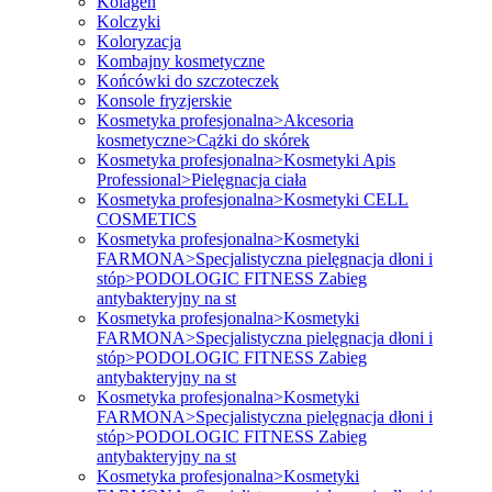
Kolagen
Kolczyki
Koloryzacja
Kombajny kosmetyczne
Końcówki do szczoteczek
Konsole fryzjerskie
Kosmetyka profesjonalna>Akcesoria
kosmetyczne>Cążki do skórek
Kosmetyka profesjonalna>Kosmetyki Apis
Professional>Pielęgnacja ciała
Kosmetyka profesjonalna>Kosmetyki CELL
COSMETICS
Kosmetyka profesjonalna>Kosmetyki
FARMONA>Specjalistyczna pielęgnacja dłoni i
stóp>PODOLOGIC FITNESS Zabieg
antybakteryjny na st
Kosmetyka profesjonalna>Kosmetyki
FARMONA>Specjalistyczna pielęgnacja dłoni i
stóp>PODOLOGIC FITNESS Zabieg
antybakteryjny na st
Kosmetyka profesjonalna>Kosmetyki
FARMONA>Specjalistyczna pielęgnacja dłoni i
stóp>PODOLOGIC FITNESS Zabieg
antybakteryjny na st
Kosmetyka profesjonalna>Kosmetyki