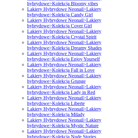
hybrydowe>Kolekcja Bloomy vibes
Lakiery Hybrydowe Neonail>Lakiery
hybrydowe>Kolekcja Candy Girl
Lakiery Hybrydowe Neonail>Lakiery
hybrydowe>Kolekcja Cover Girl
Lakiery Hybrydowe Neonail>Lakiery
hybrydowe>Kolekcja Crystal Spirit
Lakiery Hybrydowe Neonail>Lakiery
hybrydowe>Kolekcja Dreamy Shades
Lakiery Hybrydowe Neonail>Lakiery
hybrydowe>Kolekcja Enjoy Yourself
Lakiery Hybrydowe Neonail>Lakiery
hybrydowe>Kolekcja Fall in Love
Lakiery Hybrydowe Neonail>Lakiery
hybrydowe>Kolekcja Grunge
Lakiery Hybrydowe Neonail>Lakiery
hybrydowe>Kolekcja Lady in Red
Lakiery Hybrydowe Neonail>Lakiery
hybrydowe>Kolekcja Liberte
Lakiery Hybrydowe Neonail>Lakiery
hybrydowe>Kolekcja Milady
Lakiery Hybrydowe Neonail>Lakiery
hybrydowe>Kolekcja Mystic Nature
Lakiery Hybrydowe Neonail>Lakiery
hybrydowe>Kolekcja Nude Stories