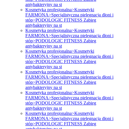
antybakteryjny na st
Kosmetyka profesjonalna>Kosmetyki
FARMONA>Specjalistyczna pielęgnacja dłoni i
stóp>PODOLOGIC FITNESS Zabieg
antybakteryjny na st
Kosmetyka profesjonalna>Kosmetyki
FARMONA>Specjalistyczna pielęgnacja dłoni i
stóp>PODOLOGIC FITNESS Zabieg
antybakteryjny na st
Kosmetyka profesjonalna>Kosmetyki
FARMONA>Specjalistyczna pielęgnacja dłoni i
stóp>PODOLOGIC FITNESS Zabieg
antybakteryjny na st
Kosmetyka profesjonalna>Kosmetyki
FARMONA>Specjalistyczna pielęgnacja dłoni i
stóp>PODOLOGIC FITNESS Zabieg
antybakteryjny na st
Kosmetyka profesjonalna>Kosmetyki
FARMONA>Specjalistyczna pielęgnacja dłoni i
stóp>PODOLOGIC FITNESS Zabieg
antybakteryjny na st
Kosmetyka profesjonalna>Kosmetyki
FARMONA>Specjalistyczna pielęgnacja dłoni i
stóp>PODOLOGIC FITNESS Zabieg
antybakteryjny na st