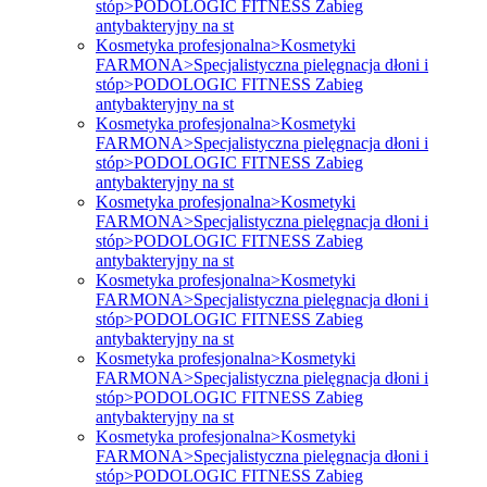
stóp>PODOLOGIC FITNESS Zabieg
antybakteryjny na st
Kosmetyka profesjonalna>Kosmetyki
FARMONA>Specjalistyczna pielęgnacja dłoni i
stóp>PODOLOGIC FITNESS Zabieg
antybakteryjny na st
Kosmetyka profesjonalna>Kosmetyki
FARMONA>Specjalistyczna pielęgnacja dłoni i
stóp>PODOLOGIC FITNESS Zabieg
antybakteryjny na st
Kosmetyka profesjonalna>Kosmetyki
FARMONA>Specjalistyczna pielęgnacja dłoni i
stóp>PODOLOGIC FITNESS Zabieg
antybakteryjny na st
Kosmetyka profesjonalna>Kosmetyki
FARMONA>Specjalistyczna pielęgnacja dłoni i
stóp>PODOLOGIC FITNESS Zabieg
antybakteryjny na st
Kosmetyka profesjonalna>Kosmetyki
FARMONA>Specjalistyczna pielęgnacja dłoni i
stóp>PODOLOGIC FITNESS Zabieg
antybakteryjny na st
Kosmetyka profesjonalna>Kosmetyki
FARMONA>Specjalistyczna pielęgnacja dłoni i
stóp>PODOLOGIC FITNESS Zabieg