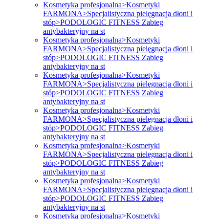
Kosmetyka profesjonalna>Kosmetyki
FARMONA>Specjalistyczna pielęgnacja dłoni i
stóp>PODOLOGIC FITNESS Zabieg
antybakteryjny na st
Kosmetyka profesjonalna>Kosmetyki
FARMONA>Specjalistyczna pielęgnacja dłoni i
stóp>PODOLOGIC FITNESS Zabieg
antybakteryjny na st
Kosmetyka profesjonalna>Kosmetyki
FARMONA>Specjalistyczna pielęgnacja dłoni i
stóp>PODOLOGIC FITNESS Zabieg
antybakteryjny na st
Kosmetyka profesjonalna>Kosmetyki
FARMONA>Specjalistyczna pielęgnacja dłoni i
stóp>PODOLOGIC FITNESS Zabieg
antybakteryjny na st
Kosmetyka profesjonalna>Kosmetyki
FARMONA>Specjalistyczna pielęgnacja dłoni i
stóp>PODOLOGIC FITNESS Zabieg
antybakteryjny na st
Kosmetyka profesjonalna>Kosmetyki
FARMONA>Specjalistyczna pielęgnacja dłoni i
stóp>PODOLOGIC FITNESS Zabieg
antybakteryjny na st
Kosmetyka profesjonalna>Kosmetyki