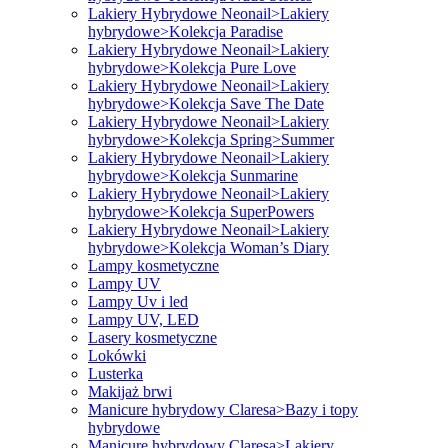
Lakiery Hybrydowe Neonail>Lakiery
hybrydowe>Kolekcja Paradise
Lakiery Hybrydowe Neonail>Lakiery
hybrydowe>Kolekcja Pure Love
Lakiery Hybrydowe Neonail>Lakiery
hybrydowe>Kolekcja Save The Date
Lakiery Hybrydowe Neonail>Lakiery
hybrydowe>Kolekcja Spring>Summer
Lakiery Hybrydowe Neonail>Lakiery
hybrydowe>Kolekcja Sunmarine
Lakiery Hybrydowe Neonail>Lakiery
hybrydowe>Kolekcja SuperPowers
Lakiery Hybrydowe Neonail>Lakiery
hybrydowe>Kolekcja Woman’s Diary
Lampy kosmetyczne
Lampy UV
Lampy Uv i led
Lampy UV, LED
Lasery kosmetyczne
Lokówki
Lusterka
Makijaż brwi
Manicure hybrydowy Claresa>Bazy i topy
hybrydowe
Manicure hybrydowy Claresa>Lakiery