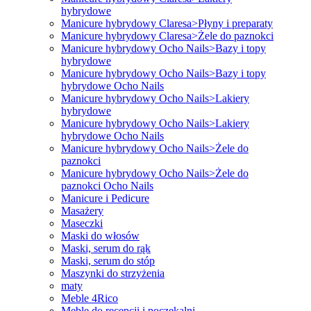
hybrydowe
Manicure hybrydowy Claresa>Płyny i preparaty
Manicure hybrydowy Claresa>Żele do paznokci
Manicure hybrydowy Ocho Nails>Bazy i topy
hybrydowe
Manicure hybrydowy Ocho Nails>Bazy i topy
hybrydowe Ocho Nails
Manicure hybrydowy Ocho Nails>Lakiery
hybrydowe
Manicure hybrydowy Ocho Nails>Lakiery
hybrydowe Ocho Nails
Manicure hybrydowy Ocho Nails>Żele do
paznokci
Manicure hybrydowy Ocho Nails>Żele do
paznokci Ocho Nails
Manicure i Pedicure
Masażery
Maseczki
Maski do włosów
Maski, serum do rąk
Maski, serum do stóp
Maszynki do strzyżenia
maty
Meble 4Rico
Meble do recepcji i poczekalni