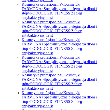
Kosmetyka profesjonalna>Kosmetyki
FARMONA>Specjalistyczna pielęgnacja dłoni i
stóp>PODOLOGIC FITNESS Zabieg
antybakteryjny na st
Kosmetyka profesjonalna>Kosmetyki
FARMONA>Specjalistyczna pielęgnacja dłoni i
stóp>PODOLOGIC FITNESS Zabieg
antybakteryjny na st
Kosmetyka profesjonalna>Kosmetyki
FARMONA>Specjalistyczna pielęgnacja dłoni i
stóp>PODOLOGIC FITNESS Zabieg
antybakteryjny na st
Kosmetyka profesjonalna>Kosmetyki
FARMONA>Specjalistyczna pielęgnacja dłoni i
stóp>PODOLOGIC FITNESS Zabieg
antybakteryjny na st
Kosmetyka profesjonalna>Kosmetyki
FARMONA>Specjalistyczna pielęgnacja dłoni i
stóp>PODOLOGIC FITNESS Zabieg
antybakteryjny na st
Kosmetyka profesjonalna>Kosmetyki
FARMONA>Specjalistyczna pielęgnacja dłoni i
stóp>PODOLOGIC FITNESS Zabieg
antybakteryjny na st