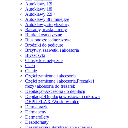
Autoklawy 12l
Autoklawy 18l
Autoklawy 22l +
Autoklawy 8l i mniejsze
Autoklawy, sterylizatory
Balsamy, masła, kremy
Biurka kosmetyczne
Biustonosze jednorazowe
Brodziki do pedicure
Brzytwy, szawetki i akcesoria
Błyszczyki
Chusty kosmetyczne
Ciało
Cienie
Części zamienne i akcesoria
Części zamienne i akcesoria,Frezarki i
frezy>akcesoria do frezarek
Depilacja>Akcesoria do depilacji
Depilacja>Depilacja woskowa i cukrowa
DEPILFLAX>Woski w rolce
Dermabrazje
Dermapeny
Dermarollery
Dezodoranty
Dezynfekcja i sterylizacja>Akcesoria