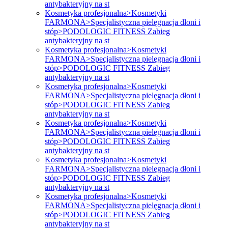
antybakteryjny na st
Kosmetyka profesjonalna>Kosmetyki
FARMONA>Specjalistyczna pielęgnacja dłoni i
stóp>PODOLOGIC FITNESS Zabieg
antybakteryjny na st
Kosmetyka profesjonalna>Kosmetyki
FARMONA>Specjalistyczna pielęgnacja dłoni i
stóp>PODOLOGIC FITNESS Zabieg
antybakteryjny na st
Kosmetyka profesjonalna>Kosmetyki
FARMONA>Specjalistyczna pielęgnacja dłoni i
stóp>PODOLOGIC FITNESS Zabieg
antybakteryjny na st
Kosmetyka profesjonalna>Kosmetyki
FARMONA>Specjalistyczna pielęgnacja dłoni i
stóp>PODOLOGIC FITNESS Zabieg
antybakteryjny na st
Kosmetyka profesjonalna>Kosmetyki
FARMONA>Specjalistyczna pielęgnacja dłoni i
stóp>PODOLOGIC FITNESS Zabieg
antybakteryjny na st
Kosmetyka profesjonalna>Kosmetyki
FARMONA>Specjalistyczna pielęgnacja dłoni i
stóp>PODOLOGIC FITNESS Zabieg
antybakteryjny na st