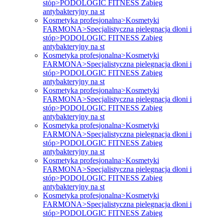
stóp>PODOLOGIC FITNESS Zabieg
antybakteryjny na st
Kosmetyka profesjonalna>Kosmetyki
FARMONA>Specjalistyczna pielęgnacja dłoni i
stóp>PODOLOGIC FITNESS Zabieg
antybakteryjny na st
Kosmetyka profesjonalna>Kosmetyki
FARMONA>Specjalistyczna pielęgnacja dłoni i
stóp>PODOLOGIC FITNESS Zabieg
antybakteryjny na st
Kosmetyka profesjonalna>Kosmetyki
FARMONA>Specjalistyczna pielęgnacja dłoni i
stóp>PODOLOGIC FITNESS Zabieg
antybakteryjny na st
Kosmetyka profesjonalna>Kosmetyki
FARMONA>Specjalistyczna pielęgnacja dłoni i
stóp>PODOLOGIC FITNESS Zabieg
antybakteryjny na st
Kosmetyka profesjonalna>Kosmetyki
FARMONA>Specjalistyczna pielęgnacja dłoni i
stóp>PODOLOGIC FITNESS Zabieg
antybakteryjny na st
Kosmetyka profesjonalna>Kosmetyki
FARMONA>Specjalistyczna pielęgnacja dłoni i
stóp>PODOLOGIC FITNESS Zabieg