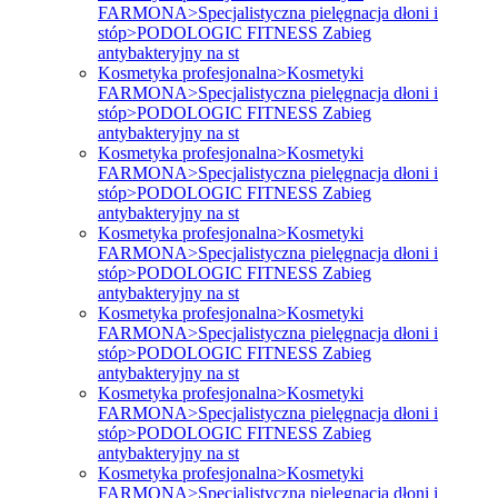
FARMONA>Specjalistyczna pielęgnacja dłoni i
stóp>PODOLOGIC FITNESS Zabieg
antybakteryjny na st
Kosmetyka profesjonalna>Kosmetyki
FARMONA>Specjalistyczna pielęgnacja dłoni i
stóp>PODOLOGIC FITNESS Zabieg
antybakteryjny na st
Kosmetyka profesjonalna>Kosmetyki
FARMONA>Specjalistyczna pielęgnacja dłoni i
stóp>PODOLOGIC FITNESS Zabieg
antybakteryjny na st
Kosmetyka profesjonalna>Kosmetyki
FARMONA>Specjalistyczna pielęgnacja dłoni i
stóp>PODOLOGIC FITNESS Zabieg
antybakteryjny na st
Kosmetyka profesjonalna>Kosmetyki
FARMONA>Specjalistyczna pielęgnacja dłoni i
stóp>PODOLOGIC FITNESS Zabieg
antybakteryjny na st
Kosmetyka profesjonalna>Kosmetyki
FARMONA>Specjalistyczna pielęgnacja dłoni i
stóp>PODOLOGIC FITNESS Zabieg
antybakteryjny na st
Kosmetyka profesjonalna>Kosmetyki
FARMONA>Specjalistyczna pielęgnacja dłoni i