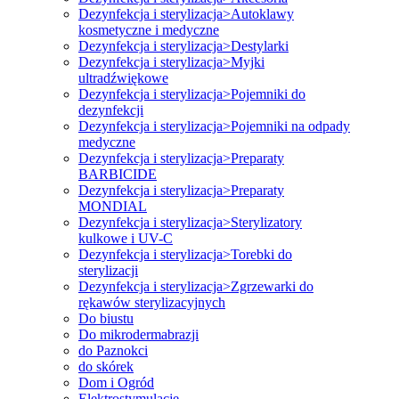
Dezynfekcja i sterylizacja>Autoklawy
kosmetyczne i medyczne
Dezynfekcja i sterylizacja>Destylarki
Dezynfekcja i sterylizacja>Myjki
ultradźwiękowe
Dezynfekcja i sterylizacja>Pojemniki do
dezynfekcji
Dezynfekcja i sterylizacja>Pojemniki na odpady
medyczne
Dezynfekcja i sterylizacja>Preparaty
BARBICIDE
Dezynfekcja i sterylizacja>Preparaty
MONDIAL
Dezynfekcja i sterylizacja>Sterylizatory
kulkowe i UV-C
Dezynfekcja i sterylizacja>Torebki do
sterylizacji
Dezynfekcja i sterylizacja>Zgrzewarki do
rękawów sterylizacyjnych
Do biustu
Do mikrodermabrazji
do Paznokci
do skórek
Dom i Ogród
Elektrostymulacje