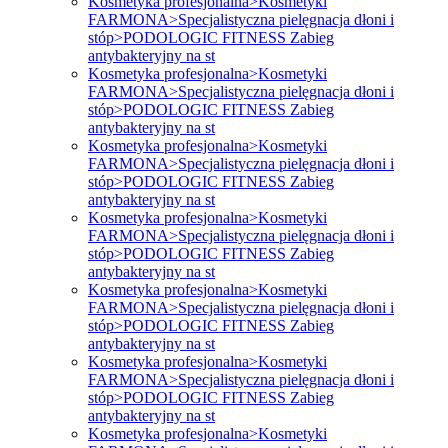
Kosmetyka profesjonalna>Kosmetyki
FARMONA>Specjalistyczna pielęgnacja dłoni i
stóp>PODOLOGIC FITNESS Zabieg
antybakteryjny na st
Kosmetyka profesjonalna>Kosmetyki
FARMONA>Specjalistyczna pielęgnacja dłoni i
stóp>PODOLOGIC FITNESS Zabieg
antybakteryjny na st
Kosmetyka profesjonalna>Kosmetyki
FARMONA>Specjalistyczna pielęgnacja dłoni i
stóp>PODOLOGIC FITNESS Zabieg
antybakteryjny na st
Kosmetyka profesjonalna>Kosmetyki
FARMONA>Specjalistyczna pielęgnacja dłoni i
stóp>PODOLOGIC FITNESS Zabieg
antybakteryjny na st
Kosmetyka profesjonalna>Kosmetyki
FARMONA>Specjalistyczna pielęgnacja dłoni i
stóp>PODOLOGIC FITNESS Zabieg
antybakteryjny na st
Kosmetyka profesjonalna>Kosmetyki
FARMONA>Specjalistyczna pielęgnacja dłoni i
stóp>PODOLOGIC FITNESS Zabieg
antybakteryjny na st
Kosmetyka profesjonalna>Kosmetyki