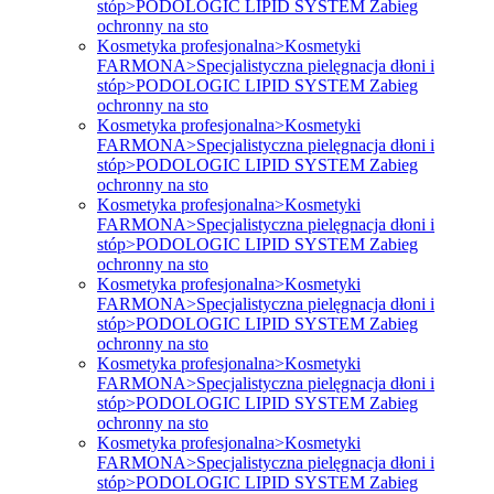
stóp>PODOLOGIC LIPID SYSTEM Zabieg
ochronny na sto
Kosmetyka profesjonalna>Kosmetyki
FARMONA>Specjalistyczna pielęgnacja dłoni i
stóp>PODOLOGIC LIPID SYSTEM Zabieg
ochronny na sto
Kosmetyka profesjonalna>Kosmetyki
FARMONA>Specjalistyczna pielęgnacja dłoni i
stóp>PODOLOGIC LIPID SYSTEM Zabieg
ochronny na sto
Kosmetyka profesjonalna>Kosmetyki
FARMONA>Specjalistyczna pielęgnacja dłoni i
stóp>PODOLOGIC LIPID SYSTEM Zabieg
ochronny na sto
Kosmetyka profesjonalna>Kosmetyki
FARMONA>Specjalistyczna pielęgnacja dłoni i
stóp>PODOLOGIC LIPID SYSTEM Zabieg
ochronny na sto
Kosmetyka profesjonalna>Kosmetyki
FARMONA>Specjalistyczna pielęgnacja dłoni i
stóp>PODOLOGIC LIPID SYSTEM Zabieg
ochronny na sto
Kosmetyka profesjonalna>Kosmetyki
FARMONA>Specjalistyczna pielęgnacja dłoni i
stóp>PODOLOGIC LIPID SYSTEM Zabieg