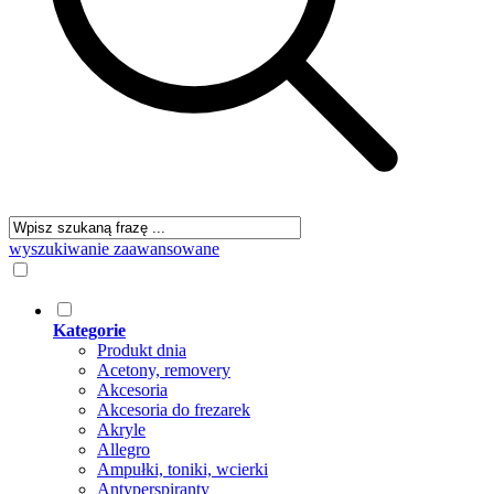
wyszukiwanie zaawansowane
Kategorie
Produkt dnia
Acetony, removery
Akcesoria
Akcesoria do frezarek
Akryle
Allegro
Ampułki, toniki, wcierki
Antyperspiranty