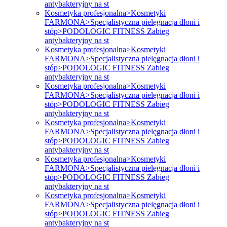
antybakteryjny na st
Kosmetyka profesjonalna>Kosmetyki
FARMONA>Specjalistyczna pielęgnacja dłoni i
stóp>PODOLOGIC FITNESS Zabieg
antybakteryjny na st
Kosmetyka profesjonalna>Kosmetyki
FARMONA>Specjalistyczna pielęgnacja dłoni i
stóp>PODOLOGIC FITNESS Zabieg
antybakteryjny na st
Kosmetyka profesjonalna>Kosmetyki
FARMONA>Specjalistyczna pielęgnacja dłoni i
stóp>PODOLOGIC FITNESS Zabieg
antybakteryjny na st
Kosmetyka profesjonalna>Kosmetyki
FARMONA>Specjalistyczna pielęgnacja dłoni i
stóp>PODOLOGIC FITNESS Zabieg
antybakteryjny na st
Kosmetyka profesjonalna>Kosmetyki
FARMONA>Specjalistyczna pielęgnacja dłoni i
stóp>PODOLOGIC FITNESS Zabieg
antybakteryjny na st
Kosmetyka profesjonalna>Kosmetyki
FARMONA>Specjalistyczna pielęgnacja dłoni i
stóp>PODOLOGIC FITNESS Zabieg
antybakteryjny na st