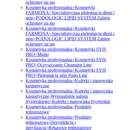
ochronny na sto
Kosmetyka profesjonalna>Kosmetyki
FARMONA>Specjalistyczna pielęgnacja dłoni i
stóp>PODOLOGIC LIPID SYSTEM Zabieg
ochronny na sto
Kosmetyka profesjonalna>Kosmetyki
FARMONA>Specjalistyczna pielęgnacja dłoni i
stóp>PODOLOGIC LIPID SYSTEM Zabieg
ochronny na sto
Kosmetyka profesjonalna>Kosmetyki SYIS
PRO>Maski
Kosmetyka profesjonalna>Kosmetyki SYIS
PRO>Oczyszczanie Cleansing Line
Kosmetyka profesjonalna>Kosmetyki SYIS
PRO>Pielęgnacja stóp Podo Line
Kosmetyka profesjonalna>Kuferki i stanowiska
kosmetyczne
Kosmetyka profesjonalna>Kuferki i stanowiska
kosmetyczne,Wyposażenie salonu
fryzjerskiego>Kuferki i stanowiska fryzjerskie
Kosmetyka profesjonalna>Produkty
jednorazowe
Kosmetyka profesjonalna>Produkty
jednorazowe,Dezynfekcja i
sterylizacja>Rękawice jednorazowe