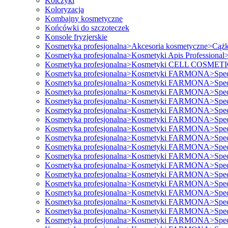
Kolczyki
Koloryzacja
Kombajny kosmetyczne
Końcówki do szczoteczek
Konsole fryzjerskie
Kosmetyka profesjonalna>Akcesoria kosmetyczne>Cążk
Kosmetyka profesjonalna>Kosmetyki Apis Professional>P
Kosmetyka profesjonalna>Kosmetyki CELL COSMET
Kosmetyka profesjonalna>Kosmetyki FARMONA>Specjal
Kosmetyka profesjonalna>Kosmetyki FARMONA>Specjal
Kosmetyka profesjonalna>Kosmetyki FARMONA>Specjal
Kosmetyka profesjonalna>Kosmetyki FARMONA>Specjal
Kosmetyka profesjonalna>Kosmetyki FARMONA>Specjal
Kosmetyka profesjonalna>Kosmetyki FARMONA>Specjal
Kosmetyka profesjonalna>Kosmetyki FARMONA>Specjal
Kosmetyka profesjonalna>Kosmetyki FARMONA>Specjal
Kosmetyka profesjonalna>Kosmetyki FARMONA>Specjal
Kosmetyka profesjonalna>Kosmetyki FARMONA>Specjal
Kosmetyka profesjonalna>Kosmetyki FARMONA>Specjal
Kosmetyka profesjonalna>Kosmetyki FARMONA>Specjal
Kosmetyka profesjonalna>Kosmetyki FARMONA>Specjal
Kosmetyka profesjonalna>Kosmetyki FARMONA>Specjal
Kosmetyka profesjonalna>Kosmetyki FARMONA>Specjal
Kosmetyka profesjonalna>Kosmetyki FARMONA>Specjal
Kosmetyka profesjonalna>Kosmetyki FARMONA>Specjal