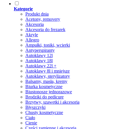
Kategorie
Produkt dnia
Acetony, removery
Akcesoria
Akcesoria do frezarek
Akryle
Allegro
Ampułki, toniki, wcierki
Antyperspiranty
Autoklawy 12l
Autoklawy 18l
Autoklawy 22l +
Autoklawy 8l i mniejsze
Autoklawy, sterylizatory
Balsamy, masła, kremy
Biurka kosmetyczne
Biustonosze jednorazowe
Brodziki do pedicure
Brzytwy, szawetki i akcesoria
Błyszczyki
Chusty kosmetyczne
Ciało
Cienie
Części zamienne i akcesoria