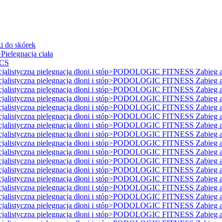
i do skórek
ielęgnacja ciała
ICS
istyczna pielęgnacja dłoni i stóp>PODOLOGIC FITNESS Zabieg ant
istyczna pielęgnacja dłoni i stóp>PODOLOGIC FITNESS Zabieg ant
istyczna pielęgnacja dłoni i stóp>PODOLOGIC FITNESS Zabieg ant
istyczna pielęgnacja dłoni i stóp>PODOLOGIC FITNESS Zabieg ant
istyczna pielęgnacja dłoni i stóp>PODOLOGIC FITNESS Zabieg ant
istyczna pielęgnacja dłoni i stóp>PODOLOGIC FITNESS Zabieg ant
istyczna pielęgnacja dłoni i stóp>PODOLOGIC FITNESS Zabieg ant
istyczna pielęgnacja dłoni i stóp>PODOLOGIC FITNESS Zabieg ant
istyczna pielęgnacja dłoni i stóp>PODOLOGIC FITNESS Zabieg ant
istyczna pielęgnacja dłoni i stóp>PODOLOGIC FITNESS Zabieg ant
istyczna pielęgnacja dłoni i stóp>PODOLOGIC FITNESS Zabieg ant
istyczna pielęgnacja dłoni i stóp>PODOLOGIC FITNESS Zabieg ant
istyczna pielęgnacja dłoni i stóp>PODOLOGIC FITNESS Zabieg ant
istyczna pielęgnacja dłoni i stóp>PODOLOGIC FITNESS Zabieg ant
istyczna pielęgnacja dłoni i stóp>PODOLOGIC FITNESS Zabieg ant
istyczna pielęgnacja dłoni i stóp>PODOLOGIC FITNESS Zabieg ant
istyczna pielęgnacja dłoni i stóp>PODOLOGIC FITNESS Zabieg ant