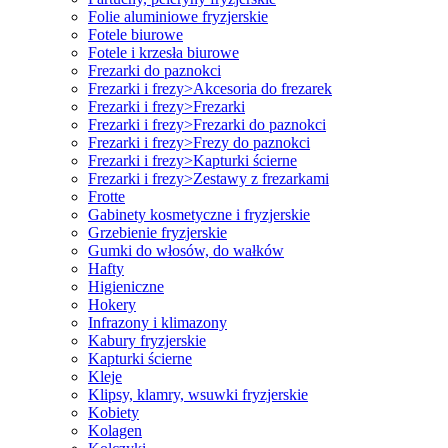
Folie aluminiowe fryzjerskie
Fotele biurowe
Fotele i krzesła biurowe
Frezarki do paznokci
Frezarki i frezy>Akcesoria do frezarek
Frezarki i frezy>Frezarki
Frezarki i frezy>Frezarki do paznokci
Frezarki i frezy>Frezy do paznokci
Frezarki i frezy>Kapturki ścierne
Frezarki i frezy>Zestawy z frezarkami
Frotte
Gabinety kosmetyczne i fryzjerskie
Grzebienie fryzjerskie
Gumki do włosów, do wałków
Hafty
Higieniczne
Hokery
Infrazony i klimazony
Kabury fryzjerskie
Kapturki ścierne
Kleje
Klipsy, klamry, wsuwki fryzjerskie
Kobiety
Kolagen