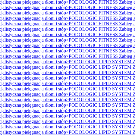
istyczna pielęgnacja dłoni i stóp>PODOLOGIC FITNESS Zabieg ant
istyczna pielęgnacja dłoni i stóp>PODOLOGIC FITNESS Zabieg ant
istyczna pielęgnacja dłoni i stóp>PODOLOGIC FITNESS Zabieg ant
istyczna pielęgnacja dłoni i stóp>PODOLOGIC FITNESS Zabieg ant
istyczna pielęgnacja dłoni i stóp>PODOLOGIC FITNESS Zabieg ant
istyczna pielęgnacja dłoni i stóp>PODOLOGIC FITNESS Zabieg ant
istyczna pielęgnacja dłoni i stóp>PODOLOGIC FITNESS Zabieg ant
istyczna pielęgnacja dłoni i stóp>PODOLOGIC FITNESS Zabieg ant
istyczna pielęgnacja dłoni i stóp>PODOLOGIC FITNESS Zabieg ant
istyczna pielęgnacja dłoni i stóp>PODOLOGIC FITNESS Zabieg ant
istyczna pielęgnacja dłoni i stóp>PODOLOGIC FITNESS Zabieg ant
listyczna pielęgnacja dłoni i stóp>PODOLOGIC LIPID SYSTEM Za
listyczna pielęgnacja dłoni i stóp>PODOLOGIC LIPID SYSTEM Za
listyczna pielęgnacja dłoni i stóp>PODOLOGIC LIPID SYSTEM Za
listyczna pielęgnacja dłoni i stóp>PODOLOGIC LIPID SYSTEM Za
listyczna pielęgnacja dłoni i stóp>PODOLOGIC LIPID SYSTEM Za
listyczna pielęgnacja dłoni i stóp>PODOLOGIC LIPID SYSTEM Za
listyczna pielęgnacja dłoni i stóp>PODOLOGIC LIPID SYSTEM Za
listyczna pielęgnacja dłoni i stóp>PODOLOGIC LIPID SYSTEM Za
listyczna pielęgnacja dłoni i stóp>PODOLOGIC LIPID SYSTEM Za
listyczna pielęgnacja dłoni i stóp>PODOLOGIC LIPID SYSTEM Za
listyczna pielęgnacja dłoni i stóp>PODOLOGIC LIPID SYSTEM Za
listyczna pielęgnacja dłoni i stóp>PODOLOGIC LIPID SYSTEM Za
listyczna pielęgnacja dłoni i stóp>PODOLOGIC LIPID SYSTEM Za
listyczna pielęgnacja dłoni i stóp>PODOLOGIC LIPID SYSTEM Za