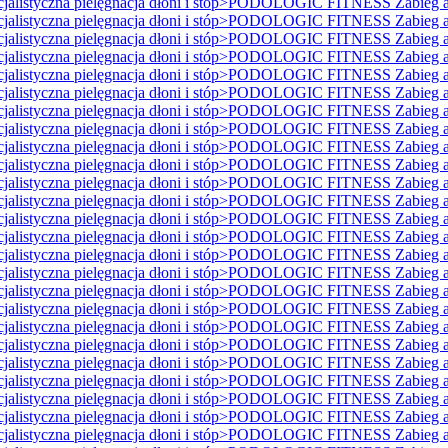
istyczna pielęgnacja dłoni i stóp>PODOLOGIC FITNESS Zabieg ant
istyczna pielęgnacja dłoni i stóp>PODOLOGIC FITNESS Zabieg ant
istyczna pielęgnacja dłoni i stóp>PODOLOGIC FITNESS Zabieg ant
istyczna pielęgnacja dłoni i stóp>PODOLOGIC FITNESS Zabieg ant
istyczna pielęgnacja dłoni i stóp>PODOLOGIC FITNESS Zabieg ant
istyczna pielęgnacja dłoni i stóp>PODOLOGIC FITNESS Zabieg ant
istyczna pielęgnacja dłoni i stóp>PODOLOGIC FITNESS Zabieg ant
istyczna pielęgnacja dłoni i stóp>PODOLOGIC FITNESS Zabieg ant
istyczna pielęgnacja dłoni i stóp>PODOLOGIC FITNESS Zabieg ant
istyczna pielęgnacja dłoni i stóp>PODOLOGIC FITNESS Zabieg ant
istyczna pielęgnacja dłoni i stóp>PODOLOGIC FITNESS Zabieg ant
istyczna pielęgnacja dłoni i stóp>PODOLOGIC FITNESS Zabieg ant
istyczna pielęgnacja dłoni i stóp>PODOLOGIC FITNESS Zabieg ant
istyczna pielęgnacja dłoni i stóp>PODOLOGIC FITNESS Zabieg ant
istyczna pielęgnacja dłoni i stóp>PODOLOGIC FITNESS Zabieg ant
istyczna pielęgnacja dłoni i stóp>PODOLOGIC FITNESS Zabieg ant
istyczna pielęgnacja dłoni i stóp>PODOLOGIC FITNESS Zabieg ant
istyczna pielęgnacja dłoni i stóp>PODOLOGIC FITNESS Zabieg ant
istyczna pielęgnacja dłoni i stóp>PODOLOGIC FITNESS Zabieg ant
istyczna pielęgnacja dłoni i stóp>PODOLOGIC FITNESS Zabieg ant
istyczna pielęgnacja dłoni i stóp>PODOLOGIC FITNESS Zabieg ant
istyczna pielęgnacja dłoni i stóp>PODOLOGIC FITNESS Zabieg ant
istyczna pielęgnacja dłoni i stóp>PODOLOGIC FITNESS Zabieg ant
istyczna pielęgnacja dłoni i stóp>PODOLOGIC FITNESS Zabieg ant
istyczna pielęgnacja dłoni i stóp>PODOLOGIC FITNESS Zabieg ant