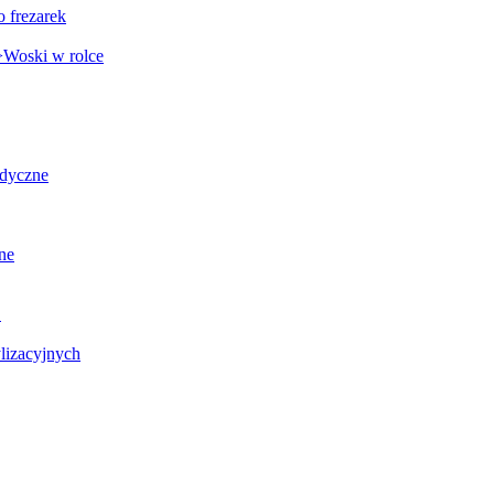
o frezarek
Woski w rolce
edyczne
ne
C
lizacyjnych