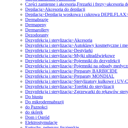
Części zamienne i akcesoria,Frezarki i frezy>akcesoria d
Depilacja>Akcesoria do depilacji
Depilacja>Depilacja woskowa i cukrowa DEPILFLAX>
Dermabrazje
Dermapeny
Dermarollery
Dezodoranty
Dezynfekcja i sterylizacja>Akcesoria
Dezynfekcja i sterylizacja>Autoklawy kosmetyczne i m
Dezynfekcja i sterylizacja>Destylarki
Dezynfekcja i sterylizacja>Myjki ultradźwiękowe
Dezynfekcja i sterylizacja>Pojemniki do dezynfekcji
Dezynfekcja i sterylizacja>Pojemniki na odpady medycz
Dezynfekcja i sterylizacja>Preparaty BARBICIDE
Dezynfekcja i sterylizacja>Preparaty MONDIAL
Dezynfekcja i sterylizacja>Sterylizatory kulkowe i UV-
Dezynfekcja i sterylizacja>Torebki do sterylizacji
Dezynfekcja i sterylizacja>Zgrzewarki do rękawów stery
Do biustu
Do mikrodermabrazji
do Paznokci
do skórek
Dom i Ogród
Elektrostymulacje
Fartuchy, peleryny fryzjerskie