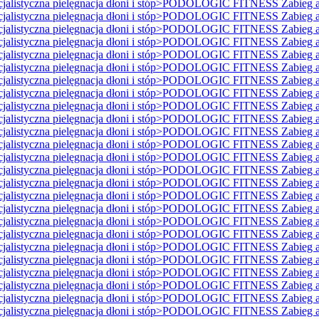
istyczna pielęgnacja dłoni i stóp>PODOLOGIC FITNESS Zabieg ant
istyczna pielęgnacja dłoni i stóp>PODOLOGIC FITNESS Zabieg ant
istyczna pielęgnacja dłoni i stóp>PODOLOGIC FITNESS Zabieg ant
istyczna pielęgnacja dłoni i stóp>PODOLOGIC FITNESS Zabieg ant
istyczna pielęgnacja dłoni i stóp>PODOLOGIC FITNESS Zabieg ant
istyczna pielęgnacja dłoni i stóp>PODOLOGIC FITNESS Zabieg ant
istyczna pielęgnacja dłoni i stóp>PODOLOGIC FITNESS Zabieg ant
istyczna pielęgnacja dłoni i stóp>PODOLOGIC FITNESS Zabieg ant
istyczna pielęgnacja dłoni i stóp>PODOLOGIC FITNESS Zabieg ant
istyczna pielęgnacja dłoni i stóp>PODOLOGIC FITNESS Zabieg ant
istyczna pielęgnacja dłoni i stóp>PODOLOGIC FITNESS Zabieg ant
istyczna pielęgnacja dłoni i stóp>PODOLOGIC FITNESS Zabieg ant
istyczna pielęgnacja dłoni i stóp>PODOLOGIC FITNESS Zabieg ant
istyczna pielęgnacja dłoni i stóp>PODOLOGIC FITNESS Zabieg ant
istyczna pielęgnacja dłoni i stóp>PODOLOGIC FITNESS Zabieg ant
istyczna pielęgnacja dłoni i stóp>PODOLOGIC FITNESS Zabieg ant
istyczna pielęgnacja dłoni i stóp>PODOLOGIC FITNESS Zabieg ant
istyczna pielęgnacja dłoni i stóp>PODOLOGIC FITNESS Zabieg ant
istyczna pielęgnacja dłoni i stóp>PODOLOGIC FITNESS Zabieg ant
istyczna pielęgnacja dłoni i stóp>PODOLOGIC FITNESS Zabieg ant
istyczna pielęgnacja dłoni i stóp>PODOLOGIC FITNESS Zabieg ant
istyczna pielęgnacja dłoni i stóp>PODOLOGIC FITNESS Zabieg ant
istyczna pielęgnacja dłoni i stóp>PODOLOGIC FITNESS Zabieg ant
istyczna pielęgnacja dłoni i stóp>PODOLOGIC FITNESS Zabieg ant
istyczna pielęgnacja dłoni i stóp>PODOLOGIC FITNESS Zabieg ant