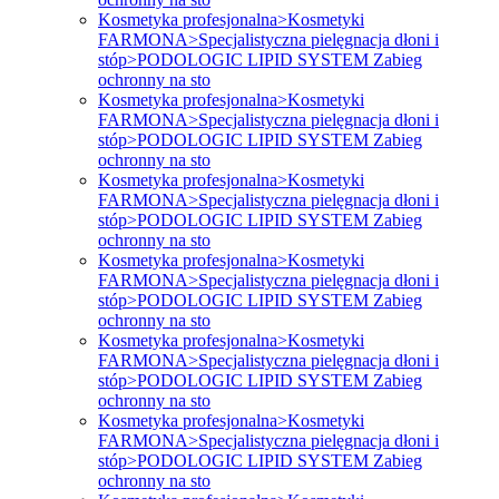
Kosmetyka profesjonalna>Kosmetyki
FARMONA>Specjalistyczna pielęgnacja dłoni i
stóp>PODOLOGIC LIPID SYSTEM Zabieg
ochronny na sto
Kosmetyka profesjonalna>Kosmetyki
FARMONA>Specjalistyczna pielęgnacja dłoni i
stóp>PODOLOGIC LIPID SYSTEM Zabieg
ochronny na sto
Kosmetyka profesjonalna>Kosmetyki
FARMONA>Specjalistyczna pielęgnacja dłoni i
stóp>PODOLOGIC LIPID SYSTEM Zabieg
ochronny na sto
Kosmetyka profesjonalna>Kosmetyki
FARMONA>Specjalistyczna pielęgnacja dłoni i
stóp>PODOLOGIC LIPID SYSTEM Zabieg
ochronny na sto
Kosmetyka profesjonalna>Kosmetyki
FARMONA>Specjalistyczna pielęgnacja dłoni i
stóp>PODOLOGIC LIPID SYSTEM Zabieg
ochronny na sto
Kosmetyka profesjonalna>Kosmetyki
FARMONA>Specjalistyczna pielęgnacja dłoni i
stóp>PODOLOGIC LIPID SYSTEM Zabieg
ochronny na sto