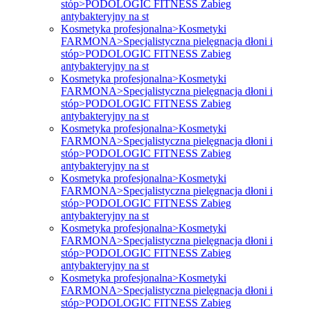
stóp>PODOLOGIC FITNESS Zabieg
antybakteryjny na st
Kosmetyka profesjonalna>Kosmetyki
FARMONA>Specjalistyczna pielęgnacja dłoni i
stóp>PODOLOGIC FITNESS Zabieg
antybakteryjny na st
Kosmetyka profesjonalna>Kosmetyki
FARMONA>Specjalistyczna pielęgnacja dłoni i
stóp>PODOLOGIC FITNESS Zabieg
antybakteryjny na st
Kosmetyka profesjonalna>Kosmetyki
FARMONA>Specjalistyczna pielęgnacja dłoni i
stóp>PODOLOGIC FITNESS Zabieg
antybakteryjny na st
Kosmetyka profesjonalna>Kosmetyki
FARMONA>Specjalistyczna pielęgnacja dłoni i
stóp>PODOLOGIC FITNESS Zabieg
antybakteryjny na st
Kosmetyka profesjonalna>Kosmetyki
FARMONA>Specjalistyczna pielęgnacja dłoni i
stóp>PODOLOGIC FITNESS Zabieg
antybakteryjny na st
Kosmetyka profesjonalna>Kosmetyki
FARMONA>Specjalistyczna pielęgnacja dłoni i
stóp>PODOLOGIC FITNESS Zabieg