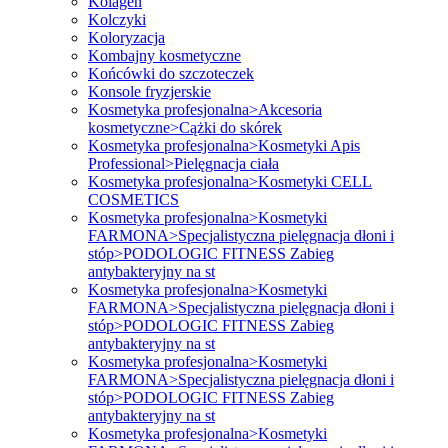
Kolagen
Kolczyki
Koloryzacja
Kombajny kosmetyczne
Końcówki do szczoteczek
Konsole fryzjerskie
Kosmetyka profesjonalna>Akcesoria
kosmetyczne>Cążki do skórek
Kosmetyka profesjonalna>Kosmetyki Apis
Professional>Pielęgnacja ciała
Kosmetyka profesjonalna>Kosmetyki CELL
COSMETICS
Kosmetyka profesjonalna>Kosmetyki
FARMONA>Specjalistyczna pielęgnacja dłoni i
stóp>PODOLOGIC FITNESS Zabieg
antybakteryjny na st
Kosmetyka profesjonalna>Kosmetyki
FARMONA>Specjalistyczna pielęgnacja dłoni i
stóp>PODOLOGIC FITNESS Zabieg
antybakteryjny na st
Kosmetyka profesjonalna>Kosmetyki
FARMONA>Specjalistyczna pielęgnacja dłoni i
stóp>PODOLOGIC FITNESS Zabieg
antybakteryjny na st
Kosmetyka profesjonalna>Kosmetyki