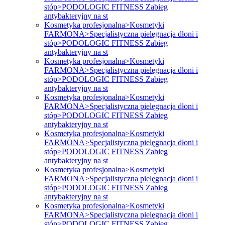
stóp>PODOLOGIC FITNESS Zabieg
antybakteryjny na st
Kosmetyka profesjonalna>Kosmetyki
FARMONA>Specjalistyczna pielęgnacja dłoni i
stóp>PODOLOGIC FITNESS Zabieg
antybakteryjny na st
Kosmetyka profesjonalna>Kosmetyki
FARMONA>Specjalistyczna pielęgnacja dłoni i
stóp>PODOLOGIC FITNESS Zabieg
antybakteryjny na st
Kosmetyka profesjonalna>Kosmetyki
FARMONA>Specjalistyczna pielęgnacja dłoni i
stóp>PODOLOGIC FITNESS Zabieg
antybakteryjny na st
Kosmetyka profesjonalna>Kosmetyki
FARMONA>Specjalistyczna pielęgnacja dłoni i
stóp>PODOLOGIC FITNESS Zabieg
antybakteryjny na st
Kosmetyka profesjonalna>Kosmetyki
FARMONA>Specjalistyczna pielęgnacja dłoni i
stóp>PODOLOGIC FITNESS Zabieg
antybakteryjny na st
Kosmetyka profesjonalna>Kosmetyki
FARMONA>Specjalistyczna pielęgnacja dłoni i
stóp>PODOLOGIC FITNESS Zabieg