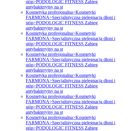
stóp>PODOLOGIC FITNESS Zabieg
antybakteryjny na st
Kosmetyka profesjonalna>Kosmetyki
FARMONA>Specjalistyczna pielęgnacja dłoni i
stóp>PODOLOGIC FITNESS Zabieg
antybakteryjny na st
Kosmetyka profesjonalna>Kosmetyki
FARMONA>Specjalistyczna pielęgnacja dłoni i
stóp>PODOLOGIC FITNESS Zabieg
antybakteryjny na st
Kosmetyka profesjonalna>Kosmetyki
FARMONA>Specjalistyczna pielęgnacja dłoni i
stóp>PODOLOGIC FITNESS Zabieg
antybakteryjny na st
Kosmetyka profesjonalna>Kosmetyki
FARMONA>Specjalistyczna pielęgnacja dłoni i
stóp>PODOLOGIC FITNESS Zabieg
antybakteryjny na st
Kosmetyka profesjonalna>Kosmetyki
FARMONA>Specjalistyczna pielęgnacja dłoni i
stóp>PODOLOGIC FITNESS Zabieg
antybakteryjny na st
Kosmetyka profesjonalna>Kosmetyki
FARMONA>Specjalistyczna pielęgnacja dłoni i
stóp>PODOLOGIC FITNESS Zabieg