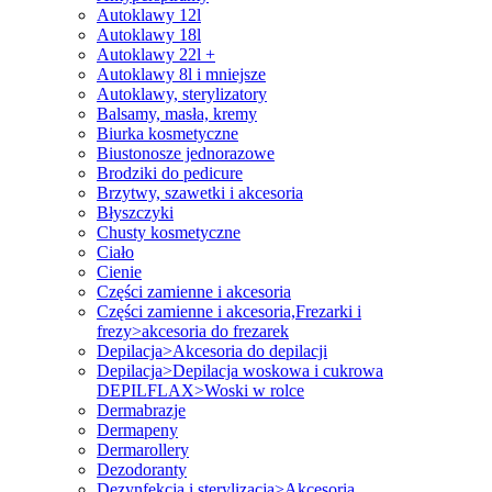
Autoklawy 12l
Autoklawy 18l
Autoklawy 22l +
Autoklawy 8l i mniejsze
Autoklawy, sterylizatory
Balsamy, masła, kremy
Biurka kosmetyczne
Biustonosze jednorazowe
Brodziki do pedicure
Brzytwy, szawetki i akcesoria
Błyszczyki
Chusty kosmetyczne
Ciało
Cienie
Części zamienne i akcesoria
Części zamienne i akcesoria,Frezarki i
frezy>akcesoria do frezarek
Depilacja>Akcesoria do depilacji
Depilacja>Depilacja woskowa i cukrowa
DEPILFLAX>Woski w rolce
Dermabrazje
Dermapeny
Dermarollery
Dezodoranty
Dezynfekcja i sterylizacja>Akcesoria