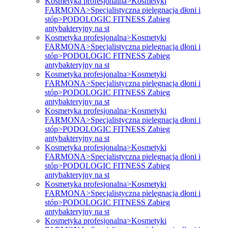
Kosmetyka profesjonalna>Kosmetyki
FARMONA>Specjalistyczna pielęgnacja dłoni i
stóp>PODOLOGIC FITNESS Zabieg
antybakteryjny na st
Kosmetyka profesjonalna>Kosmetyki
FARMONA>Specjalistyczna pielęgnacja dłoni i
stóp>PODOLOGIC FITNESS Zabieg
antybakteryjny na st
Kosmetyka profesjonalna>Kosmetyki
FARMONA>Specjalistyczna pielęgnacja dłoni i
stóp>PODOLOGIC FITNESS Zabieg
antybakteryjny na st
Kosmetyka profesjonalna>Kosmetyki
FARMONA>Specjalistyczna pielęgnacja dłoni i
stóp>PODOLOGIC FITNESS Zabieg
antybakteryjny na st
Kosmetyka profesjonalna>Kosmetyki
FARMONA>Specjalistyczna pielęgnacja dłoni i
stóp>PODOLOGIC FITNESS Zabieg
antybakteryjny na st
Kosmetyka profesjonalna>Kosmetyki
FARMONA>Specjalistyczna pielęgnacja dłoni i
stóp>PODOLOGIC FITNESS Zabieg
antybakteryjny na st
Kosmetyka profesjonalna>Kosmetyki