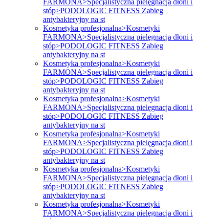
FARMONA>Specjalistyczna pielęgnacja dłoni i
stóp>PODOLOGIC FITNESS Zabieg
antybakteryjny na st
Kosmetyka profesjonalna>Kosmetyki
FARMONA>Specjalistyczna pielęgnacja dłoni i
stóp>PODOLOGIC FITNESS Zabieg
antybakteryjny na st
Kosmetyka profesjonalna>Kosmetyki
FARMONA>Specjalistyczna pielęgnacja dłoni i
stóp>PODOLOGIC FITNESS Zabieg
antybakteryjny na st
Kosmetyka profesjonalna>Kosmetyki
FARMONA>Specjalistyczna pielęgnacja dłoni i
stóp>PODOLOGIC FITNESS Zabieg
antybakteryjny na st
Kosmetyka profesjonalna>Kosmetyki
FARMONA>Specjalistyczna pielęgnacja dłoni i
stóp>PODOLOGIC FITNESS Zabieg
antybakteryjny na st
Kosmetyka profesjonalna>Kosmetyki
FARMONA>Specjalistyczna pielęgnacja dłoni i
stóp>PODOLOGIC FITNESS Zabieg
antybakteryjny na st
Kosmetyka profesjonalna>Kosmetyki
FARMONA>Specjalistyczna pielęgnacja dłoni i