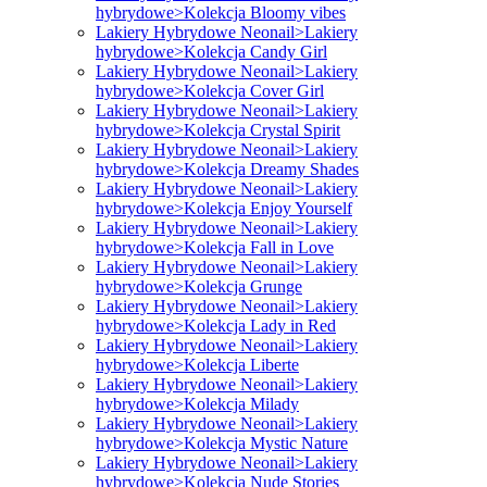
hybrydowe>Kolekcja Bloomy vibes
Lakiery Hybrydowe Neonail>Lakiery
hybrydowe>Kolekcja Candy Girl
Lakiery Hybrydowe Neonail>Lakiery
hybrydowe>Kolekcja Cover Girl
Lakiery Hybrydowe Neonail>Lakiery
hybrydowe>Kolekcja Crystal Spirit
Lakiery Hybrydowe Neonail>Lakiery
hybrydowe>Kolekcja Dreamy Shades
Lakiery Hybrydowe Neonail>Lakiery
hybrydowe>Kolekcja Enjoy Yourself
Lakiery Hybrydowe Neonail>Lakiery
hybrydowe>Kolekcja Fall in Love
Lakiery Hybrydowe Neonail>Lakiery
hybrydowe>Kolekcja Grunge
Lakiery Hybrydowe Neonail>Lakiery
hybrydowe>Kolekcja Lady in Red
Lakiery Hybrydowe Neonail>Lakiery
hybrydowe>Kolekcja Liberte
Lakiery Hybrydowe Neonail>Lakiery
hybrydowe>Kolekcja Milady
Lakiery Hybrydowe Neonail>Lakiery
hybrydowe>Kolekcja Mystic Nature
Lakiery Hybrydowe Neonail>Lakiery
hybrydowe>Kolekcja Nude Stories