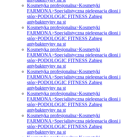
Kosmetyka profesjonalna>Kosmetyki
FARMONA>Specjalistyczna pielęgnacja dłoni i
stóp>PODOLOGIC FITNESS Zabieg
antybakteryjny na st
Kosmetyka profesjonalna>Kosmetyki
FARMONA>Specjalistyczna pielęgnacja dłoni i
stóp>PODOLOGIC FITNESS Zabieg
antybakteryjny na st
Kosmetyka profesjonalna>Kosmetyki
FARMONA>Specjalistyczna pielęgnacja dłoni i
stóp>PODOLOGIC FITNESS Zabieg
antybakteryjny na st
Kosmetyka profesjonalna>Kosmetyki
FARMONA>Specjalistyczna pielęgnacja dłoni i
stóp>PODOLOGIC FITNESS Zabieg
antybakteryjny na st
Kosmetyka profesjonalna>Kosmetyki
FARMONA>Specjalistyczna pielęgnacja dłoni i
stóp>PODOLOGIC FITNESS Zabieg
antybakteryjny na st
Kosmetyka profesjonalna>Kosmetyki
FARMONA>Specjalistyczna pielęgnacja dłoni i
stóp>PODOLOGIC FITNESS Zabieg
antybakteryjny na st