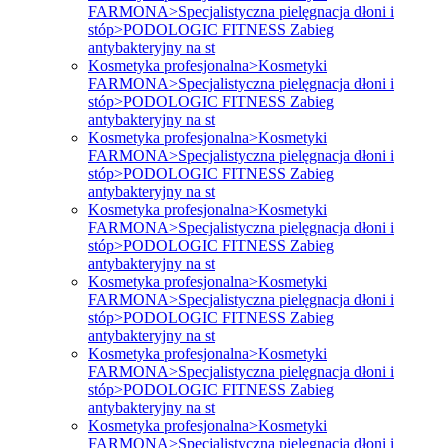
FARMONA>Specjalistyczna pielęgnacja dłoni i
stóp>PODOLOGIC FITNESS Zabieg
antybakteryjny na st
Kosmetyka profesjonalna>Kosmetyki
FARMONA>Specjalistyczna pielęgnacja dłoni i
stóp>PODOLOGIC FITNESS Zabieg
antybakteryjny na st
Kosmetyka profesjonalna>Kosmetyki
FARMONA>Specjalistyczna pielęgnacja dłoni i
stóp>PODOLOGIC FITNESS Zabieg
antybakteryjny na st
Kosmetyka profesjonalna>Kosmetyki
FARMONA>Specjalistyczna pielęgnacja dłoni i
stóp>PODOLOGIC FITNESS Zabieg
antybakteryjny na st
Kosmetyka profesjonalna>Kosmetyki
FARMONA>Specjalistyczna pielęgnacja dłoni i
stóp>PODOLOGIC FITNESS Zabieg
antybakteryjny na st
Kosmetyka profesjonalna>Kosmetyki
FARMONA>Specjalistyczna pielęgnacja dłoni i
stóp>PODOLOGIC FITNESS Zabieg
antybakteryjny na st
Kosmetyka profesjonalna>Kosmetyki
FARMONA>Specjalistyczna pielęgnacja dłoni i