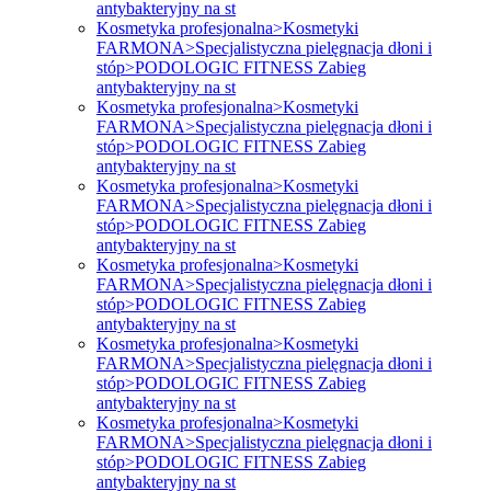
antybakteryjny na st
Kosmetyka profesjonalna>Kosmetyki
FARMONA>Specjalistyczna pielęgnacja dłoni i
stóp>PODOLOGIC FITNESS Zabieg
antybakteryjny na st
Kosmetyka profesjonalna>Kosmetyki
FARMONA>Specjalistyczna pielęgnacja dłoni i
stóp>PODOLOGIC FITNESS Zabieg
antybakteryjny na st
Kosmetyka profesjonalna>Kosmetyki
FARMONA>Specjalistyczna pielęgnacja dłoni i
stóp>PODOLOGIC FITNESS Zabieg
antybakteryjny na st
Kosmetyka profesjonalna>Kosmetyki
FARMONA>Specjalistyczna pielęgnacja dłoni i
stóp>PODOLOGIC FITNESS Zabieg
antybakteryjny na st
Kosmetyka profesjonalna>Kosmetyki
FARMONA>Specjalistyczna pielęgnacja dłoni i
stóp>PODOLOGIC FITNESS Zabieg
antybakteryjny na st
Kosmetyka profesjonalna>Kosmetyki
FARMONA>Specjalistyczna pielęgnacja dłoni i
stóp>PODOLOGIC FITNESS Zabieg
antybakteryjny na st