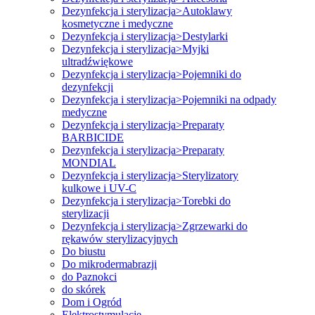
Dezynfekcja i sterylizacja>Autoklawy
kosmetyczne i medyczne
Dezynfekcja i sterylizacja>Destylarki
Dezynfekcja i sterylizacja>Myjki
ultradźwiękowe
Dezynfekcja i sterylizacja>Pojemniki do
dezynfekcji
Dezynfekcja i sterylizacja>Pojemniki na odpady
medyczne
Dezynfekcja i sterylizacja>Preparaty
BARBICIDE
Dezynfekcja i sterylizacja>Preparaty
MONDIAL
Dezynfekcja i sterylizacja>Sterylizatory
kulkowe i UV-C
Dezynfekcja i sterylizacja>Torebki do
sterylizacji
Dezynfekcja i sterylizacja>Zgrzewarki do
rękawów sterylizacyjnych
Do biustu
Do mikrodermabrazji
do Paznokci
do skórek
Dom i Ogród
Elektrostymulacje