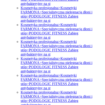
antybakteryjny na st
Kosmetyka profesjonalna>Kosmetyki
FARMONA>Specjalistyczna pielęgnacja dłoni i
stóp>PODOLOGIC FITNESS Zabieg
antybakteryjny na st
Kosmetyka profesjonalna>Kosmetyki
FARMONA>Specjalistyczna pielęgnacja dłoni i
stóp>PODOLOGIC FITNESS Zabieg
antybakteryjny na st
Kosmetyka profesjonalna>Kosmetyki
FARMONA>Specjalistyczna pielęgnacja dłoni i
stóp>PODOLOGIC FITNESS Zabieg
antybakteryjny na st
Kosmetyka profesjonalna>Kosmetyki
FARMONA>Specjalistyczna pielęgnacja dłoni i
stóp>PODOLOGIC FITNESS Zabieg
antybakteryjny na st
Kosmetyka profesjonalna>Kosmetyki
FARMONA>Specjalistyczna pielęgnacja dłoni i
stóp>PODOLOGIC FITNESS Zabieg
antybakteryjny na st
Kosmetyka profesjonalna>Kosmetyki
FARMONA>Specjalistyczna pielęgnacja dłoni i
stóp>PODOLOGIC FITNESS Zabieg
antybakteryjny na st