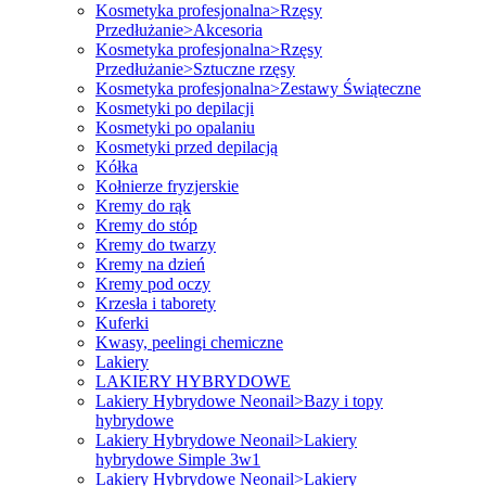
Kosmetyka profesjonalna>Rzęsy
Przedłużanie>Akcesoria
Kosmetyka profesjonalna>Rzęsy
Przedłużanie>Sztuczne rzęsy
Kosmetyka profesjonalna>Zestawy Świąteczne
Kosmetyki po depilacji
Kosmetyki po opalaniu
Kosmetyki przed depilacją
Kółka
Kołnierze fryzjerskie
Kremy do rąk
Kremy do stóp
Kremy do twarzy
Kremy na dzień
Kremy pod oczy
Krzesła i taborety
Kuferki
Kwasy, peelingi chemiczne
Lakiery
LAKIERY HYBRYDOWE
Lakiery Hybrydowe Neonail>Bazy i topy
hybrydowe
Lakiery Hybrydowe Neonail>Lakiery
hybrydowe Simple 3w1
Lakiery Hybrydowe Neonail>Lakiery