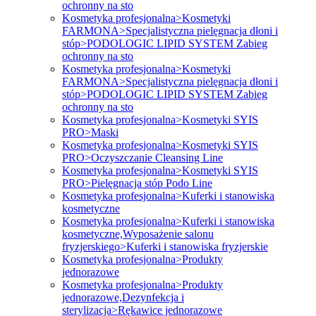
ochronny na sto
Kosmetyka profesjonalna>Kosmetyki
FARMONA>Specjalistyczna pielęgnacja dłoni i
stóp>PODOLOGIC LIPID SYSTEM Zabieg
ochronny na sto
Kosmetyka profesjonalna>Kosmetyki
FARMONA>Specjalistyczna pielęgnacja dłoni i
stóp>PODOLOGIC LIPID SYSTEM Zabieg
ochronny na sto
Kosmetyka profesjonalna>Kosmetyki SYIS
PRO>Maski
Kosmetyka profesjonalna>Kosmetyki SYIS
PRO>Oczyszczanie Cleansing Line
Kosmetyka profesjonalna>Kosmetyki SYIS
PRO>Pielęgnacja stóp Podo Line
Kosmetyka profesjonalna>Kuferki i stanowiska
kosmetyczne
Kosmetyka profesjonalna>Kuferki i stanowiska
kosmetyczne,Wyposażenie salonu
fryzjerskiego>Kuferki i stanowiska fryzjerskie
Kosmetyka profesjonalna>Produkty
jednorazowe
Kosmetyka profesjonalna>Produkty
jednorazowe,Dezynfekcja i
sterylizacja>Rękawice jednorazowe