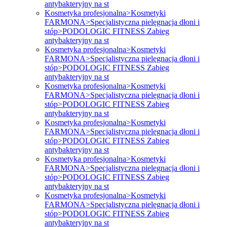
antybakteryjny na st
Kosmetyka profesjonalna>Kosmetyki
FARMONA>Specjalistyczna pielęgnacja dłoni i
stóp>PODOLOGIC FITNESS Zabieg
antybakteryjny na st
Kosmetyka profesjonalna>Kosmetyki
FARMONA>Specjalistyczna pielęgnacja dłoni i
stóp>PODOLOGIC FITNESS Zabieg
antybakteryjny na st
Kosmetyka profesjonalna>Kosmetyki
FARMONA>Specjalistyczna pielęgnacja dłoni i
stóp>PODOLOGIC FITNESS Zabieg
antybakteryjny na st
Kosmetyka profesjonalna>Kosmetyki
FARMONA>Specjalistyczna pielęgnacja dłoni i
stóp>PODOLOGIC FITNESS Zabieg
antybakteryjny na st
Kosmetyka profesjonalna>Kosmetyki
FARMONA>Specjalistyczna pielęgnacja dłoni i
stóp>PODOLOGIC FITNESS Zabieg
antybakteryjny na st
Kosmetyka profesjonalna>Kosmetyki
FARMONA>Specjalistyczna pielęgnacja dłoni i
stóp>PODOLOGIC FITNESS Zabieg
antybakteryjny na st