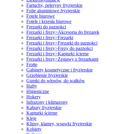
Fartuchy, peleryny fryzjerskie
Folie aluminiowe fryzjerskie
Fotele biurowe
Fotele i krzesła biurowe
Frezarki do paznokci
Frezarki i frezy>Akcesoria do frezarek
Frezarki i frezy>Frezarki
Frezarki i frezy>Frezarki do paznokci
Frezarki i frezy>Frezy do paznokci
Frezarki i frezy>Kapturki ścierne
Frezarki i frezy>Zestawy z frezarkami
Frotte
Gabinety kosmetyczne i fryzjerskie
Grzebienie fryzjerskie
Gumki do włosów, do wałków
Hafty
Higieniczne
Hokery
Infrazony i klimazony
Kabury fryzjerskie
Kapturki ścierne
Kleje
Klipsy, klamry, wsuwki fryzjerskie
Kobiety