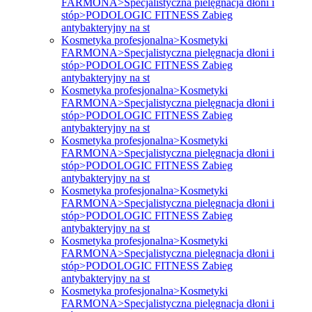
FARMONA>Specjalistyczna pielęgnacja dłoni i
stóp>PODOLOGIC FITNESS Zabieg
antybakteryjny na st
Kosmetyka profesjonalna>Kosmetyki
FARMONA>Specjalistyczna pielęgnacja dłoni i
stóp>PODOLOGIC FITNESS Zabieg
antybakteryjny na st
Kosmetyka profesjonalna>Kosmetyki
FARMONA>Specjalistyczna pielęgnacja dłoni i
stóp>PODOLOGIC FITNESS Zabieg
antybakteryjny na st
Kosmetyka profesjonalna>Kosmetyki
FARMONA>Specjalistyczna pielęgnacja dłoni i
stóp>PODOLOGIC FITNESS Zabieg
antybakteryjny na st
Kosmetyka profesjonalna>Kosmetyki
FARMONA>Specjalistyczna pielęgnacja dłoni i
stóp>PODOLOGIC FITNESS Zabieg
antybakteryjny na st
Kosmetyka profesjonalna>Kosmetyki
FARMONA>Specjalistyczna pielęgnacja dłoni i
stóp>PODOLOGIC FITNESS Zabieg
antybakteryjny na st
Kosmetyka profesjonalna>Kosmetyki
FARMONA>Specjalistyczna pielęgnacja dłoni i