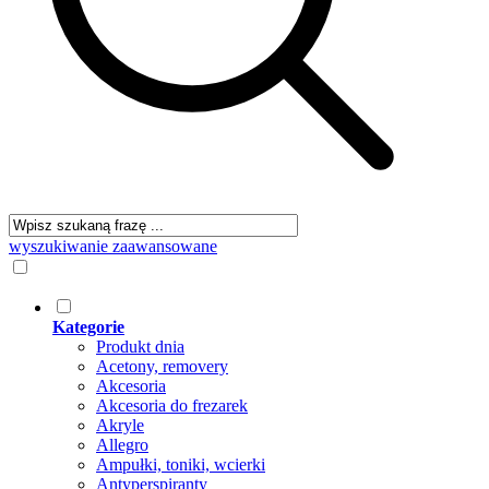
wyszukiwanie zaawansowane
Kategorie
Produkt dnia
Acetony, removery
Akcesoria
Akcesoria do frezarek
Akryle
Allegro
Ampułki, toniki, wcierki
Antyperspiranty