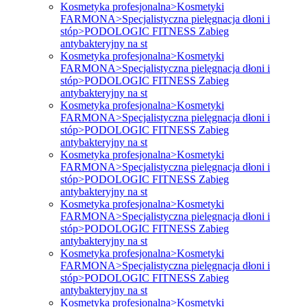
Kosmetyka profesjonalna>Kosmetyki
FARMONA>Specjalistyczna pielęgnacja dłoni i
stóp>PODOLOGIC FITNESS Zabieg
antybakteryjny na st
Kosmetyka profesjonalna>Kosmetyki
FARMONA>Specjalistyczna pielęgnacja dłoni i
stóp>PODOLOGIC FITNESS Zabieg
antybakteryjny na st
Kosmetyka profesjonalna>Kosmetyki
FARMONA>Specjalistyczna pielęgnacja dłoni i
stóp>PODOLOGIC FITNESS Zabieg
antybakteryjny na st
Kosmetyka profesjonalna>Kosmetyki
FARMONA>Specjalistyczna pielęgnacja dłoni i
stóp>PODOLOGIC FITNESS Zabieg
antybakteryjny na st
Kosmetyka profesjonalna>Kosmetyki
FARMONA>Specjalistyczna pielęgnacja dłoni i
stóp>PODOLOGIC FITNESS Zabieg
antybakteryjny na st
Kosmetyka profesjonalna>Kosmetyki
FARMONA>Specjalistyczna pielęgnacja dłoni i
stóp>PODOLOGIC FITNESS Zabieg
antybakteryjny na st
Kosmetyka profesjonalna>Kosmetyki