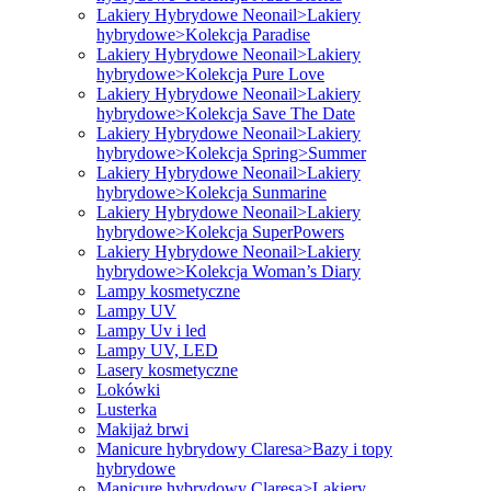
Lakiery Hybrydowe Neonail>Lakiery
hybrydowe>Kolekcja Paradise
Lakiery Hybrydowe Neonail>Lakiery
hybrydowe>Kolekcja Pure Love
Lakiery Hybrydowe Neonail>Lakiery
hybrydowe>Kolekcja Save The Date
Lakiery Hybrydowe Neonail>Lakiery
hybrydowe>Kolekcja Spring>Summer
Lakiery Hybrydowe Neonail>Lakiery
hybrydowe>Kolekcja Sunmarine
Lakiery Hybrydowe Neonail>Lakiery
hybrydowe>Kolekcja SuperPowers
Lakiery Hybrydowe Neonail>Lakiery
hybrydowe>Kolekcja Woman’s Diary
Lampy kosmetyczne
Lampy UV
Lampy Uv i led
Lampy UV, LED
Lasery kosmetyczne
Lokówki
Lusterka
Makijaż brwi
Manicure hybrydowy Claresa>Bazy i topy
hybrydowe
Manicure hybrydowy Claresa>Lakiery