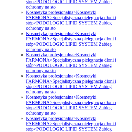
stóp>PODOLOGIC LIPID SYSTEM Zabieg
ochronny na sto
Kosmetyka profesjonalna>Kosmetyki
FARMONA>Specjalistyczna pielęgnacja dłoni i
stóp>PODOLOGIC LIPID SYSTEM Zabieg
ochronny na sto
Kosmetyka profesjonalna>Kosmetyki
FARMONA>Specjalistyczna pielęgnacja dłoni i
stóp>PODOLOGIC LIPID SYSTEM Zabieg
ochronny na sto
Kosmetyka profesjonalna>Kosmetyki
FARMONA>Specjalistyczna pielęgnacja dłoni i
stóp>PODOLOGIC LIPID SYSTEM Zabieg
ochronny na sto
Kosmetyka profesjonalna>Kosmetyki
FARMONA>Specjalistyczna pielęgnacja dłoni i
stóp>PODOLOGIC LIPID SYSTEM Zabieg
ochronny na sto
Kosmetyka profesjonalna>Kosmetyki
FARMONA>Specjalistyczna pielęgnacja dłoni i
stóp>PODOLOGIC LIPID SYSTEM Zabieg
ochronny na sto
Kosmetyka profesjonalna>Kosmetyki
FARMONA>Specjalistyczna pielęgnacja dłoni i
stóp>PODOLOGIC LIPID SYSTEM Zabieg