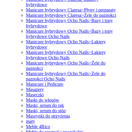
hybrydowe
Manicure hybrydowy Claresa>Płyny i preparaty
Manicure hybrydowy Claresa>Żele do paznokci
Manicure hybrydowy Ocho Nails>Bazy i topy
hybrydowe
Manicure hybrydowy Ocho Nails>Bazy i topy
hybrydowe Ocho Nails
Manicure hybrydowy Ocho Nails>Lakiery
hybrydowe
Manicure hybrydowy Ocho Nails>Lakiery
hybrydowe Ocho Nails
Manicure hybrydowy Ocho Nails>Żele do
paznokci
Manicure hybrydowy Ocho Nails>Żele do
paznokci Ocho Nails
Manicure i Pedicure
Masażery
Maseczki
Maski do włosów
Maski, serum do rąk
Maski, serum do stóp
Maszynki do strzyżenia
maty
Meble 4Rico
Meble do recepcji i poczekalni