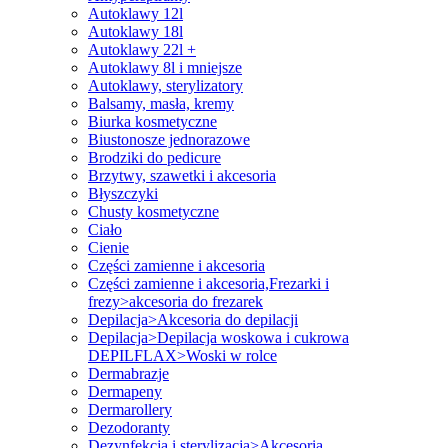
Autoklawy 12l
Autoklawy 18l
Autoklawy 22l +
Autoklawy 8l i mniejsze
Autoklawy, sterylizatory
Balsamy, masła, kremy
Biurka kosmetyczne
Biustonosze jednorazowe
Brodziki do pedicure
Brzytwy, szawetki i akcesoria
Błyszczyki
Chusty kosmetyczne
Ciało
Cienie
Części zamienne i akcesoria
Części zamienne i akcesoria,Frezarki i
frezy>akcesoria do frezarek
Depilacja>Akcesoria do depilacji
Depilacja>Depilacja woskowa i cukrowa
DEPILFLAX>Woski w rolce
Dermabrazje
Dermapeny
Dermarollery
Dezodoranty
Dezynfekcja i sterylizacja>Akcesoria