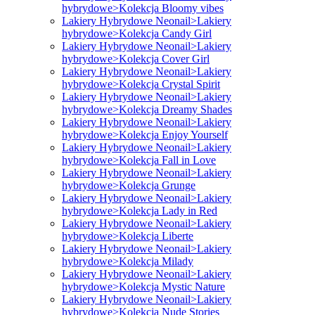
hybrydowe>Kolekcja Bloomy vibes
Lakiery Hybrydowe Neonail>Lakiery
hybrydowe>Kolekcja Candy Girl
Lakiery Hybrydowe Neonail>Lakiery
hybrydowe>Kolekcja Cover Girl
Lakiery Hybrydowe Neonail>Lakiery
hybrydowe>Kolekcja Crystal Spirit
Lakiery Hybrydowe Neonail>Lakiery
hybrydowe>Kolekcja Dreamy Shades
Lakiery Hybrydowe Neonail>Lakiery
hybrydowe>Kolekcja Enjoy Yourself
Lakiery Hybrydowe Neonail>Lakiery
hybrydowe>Kolekcja Fall in Love
Lakiery Hybrydowe Neonail>Lakiery
hybrydowe>Kolekcja Grunge
Lakiery Hybrydowe Neonail>Lakiery
hybrydowe>Kolekcja Lady in Red
Lakiery Hybrydowe Neonail>Lakiery
hybrydowe>Kolekcja Liberte
Lakiery Hybrydowe Neonail>Lakiery
hybrydowe>Kolekcja Milady
Lakiery Hybrydowe Neonail>Lakiery
hybrydowe>Kolekcja Mystic Nature
Lakiery Hybrydowe Neonail>Lakiery
hybrydowe>Kolekcja Nude Stories