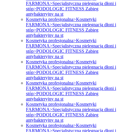
FARMONA>Specjalistyczna pielęgnacja dłoni i
stóp>PODOLOGIC FITNESS Zabieg
antybakteryjny na st
Kosmetyka profesjonalna>Kosmetyki
FARMONA>Specjalistyczna pielęgnacja dłoni i
stóp>PODOLOGIC FITNESS Zabieg
antybakteryjny na st
Kosmetyka profesjonalna>Kosmetyki
FARMONA>Specjalistyczna pielęgnacja dłoni i
stóp>PODOLOGIC FITNESS Zabieg
antybakteryjny na st
Kosmetyka profesjonalna>Kosmetyki
FARMONA>Specjalistyczna pielęgnacja dłoni i
stóp>PODOLOGIC FITNESS Zabieg
antybakteryjny na st
Kosmetyka profesjonalna>Kosmetyki
FARMONA>Specjalistyczna pielęgnacja dłoni i
stóp>PODOLOGIC FITNESS Zabieg
antybakteryjny na st
Kosmetyka profesjonalna>Kosmetyki
FARMONA>Specjalistyczna pielęgnacja dłoni i
stóp>PODOLOGIC FITNESS Zabieg
antybakteryjny na st
Kosmetyka profesjonalna>Kosmetyki
FARMONA>Specjalistyczna pielęgnacja dłoni i