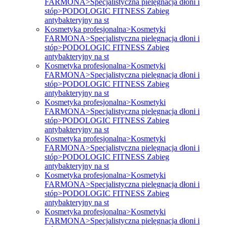
FARMONA>Specjalistyczna pielęgnacja dłoni i
stóp>PODOLOGIC FITNESS Zabieg
antybakteryjny na st
Kosmetyka profesjonalna>Kosmetyki
FARMONA>Specjalistyczna pielęgnacja dłoni i
stóp>PODOLOGIC FITNESS Zabieg
antybakteryjny na st
Kosmetyka profesjonalna>Kosmetyki
FARMONA>Specjalistyczna pielęgnacja dłoni i
stóp>PODOLOGIC FITNESS Zabieg
antybakteryjny na st
Kosmetyka profesjonalna>Kosmetyki
FARMONA>Specjalistyczna pielęgnacja dłoni i
stóp>PODOLOGIC FITNESS Zabieg
antybakteryjny na st
Kosmetyka profesjonalna>Kosmetyki
FARMONA>Specjalistyczna pielęgnacja dłoni i
stóp>PODOLOGIC FITNESS Zabieg
antybakteryjny na st
Kosmetyka profesjonalna>Kosmetyki
FARMONA>Specjalistyczna pielęgnacja dłoni i
stóp>PODOLOGIC FITNESS Zabieg
antybakteryjny na st
Kosmetyka profesjonalna>Kosmetyki
FARMONA>Specjalistyczna pielęgnacja dłoni i