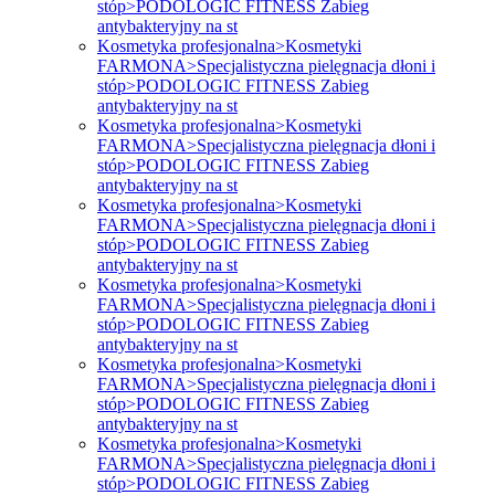
stóp>PODOLOGIC FITNESS Zabieg
antybakteryjny na st
Kosmetyka profesjonalna>Kosmetyki
FARMONA>Specjalistyczna pielęgnacja dłoni i
stóp>PODOLOGIC FITNESS Zabieg
antybakteryjny na st
Kosmetyka profesjonalna>Kosmetyki
FARMONA>Specjalistyczna pielęgnacja dłoni i
stóp>PODOLOGIC FITNESS Zabieg
antybakteryjny na st
Kosmetyka profesjonalna>Kosmetyki
FARMONA>Specjalistyczna pielęgnacja dłoni i
stóp>PODOLOGIC FITNESS Zabieg
antybakteryjny na st
Kosmetyka profesjonalna>Kosmetyki
FARMONA>Specjalistyczna pielęgnacja dłoni i
stóp>PODOLOGIC FITNESS Zabieg
antybakteryjny na st
Kosmetyka profesjonalna>Kosmetyki
FARMONA>Specjalistyczna pielęgnacja dłoni i
stóp>PODOLOGIC FITNESS Zabieg
antybakteryjny na st
Kosmetyka profesjonalna>Kosmetyki
FARMONA>Specjalistyczna pielęgnacja dłoni i
stóp>PODOLOGIC FITNESS Zabieg