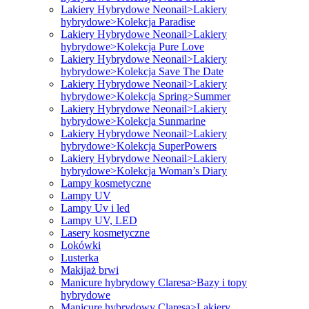
Lakiery Hybrydowe Neonail>Lakiery
hybrydowe>Kolekcja Paradise
Lakiery Hybrydowe Neonail>Lakiery
hybrydowe>Kolekcja Pure Love
Lakiery Hybrydowe Neonail>Lakiery
hybrydowe>Kolekcja Save The Date
Lakiery Hybrydowe Neonail>Lakiery
hybrydowe>Kolekcja Spring>Summer
Lakiery Hybrydowe Neonail>Lakiery
hybrydowe>Kolekcja Sunmarine
Lakiery Hybrydowe Neonail>Lakiery
hybrydowe>Kolekcja SuperPowers
Lakiery Hybrydowe Neonail>Lakiery
hybrydowe>Kolekcja Woman’s Diary
Lampy kosmetyczne
Lampy UV
Lampy Uv i led
Lampy UV, LED
Lasery kosmetyczne
Lokówki
Lusterka
Makijaż brwi
Manicure hybrydowy Claresa>Bazy i topy
hybrydowe
Manicure hybrydowy Claresa>Lakiery