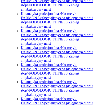
FARMONA>Specjalistyczna pielęgnacja dłoni i
stóp>PODOLOGIC FITNESS Zabieg
antybakteryjny na st
Kosmetyka profesjonalna>Kosmetyki
FARMONA>Specjalistyczna pielęgnacja dłoni i
stóp>PODOLOGIC FITNESS Zabieg
antybakteryjny na st
Kosmetyka profesjonalna>Kosmetyki
FARMONA>Specjalistyczna pielęgnacja dłoni i
stóp>PODOLOGIC FITNESS Zabieg
antybakteryjny na st
Kosmetyka profesjonalna>Kosmetyki
FARMONA>Specjalistyczna pielęgnacja dłoni i
stóp>PODOLOGIC FITNESS Zabieg
antybakteryjny na st
Kosmetyka profesjonalna>Kosmetyki
FARMONA>Specjalistyczna pielęgnacja dłoni i
stóp>PODOLOGIC FITNESS Zabieg
antybakteryjny na st
Kosmetyka profesjonalna>Kosmetyki
FARMONA>Specjalistyczna pielęgnacja dłoni i
stóp>PODOLOGIC FITNESS Zabieg
antybakteryjny na st
Kosmetyka profesjonalna>Kosmetyki
FARMONA>Specjalistyczna pielęgnacja dłoni i