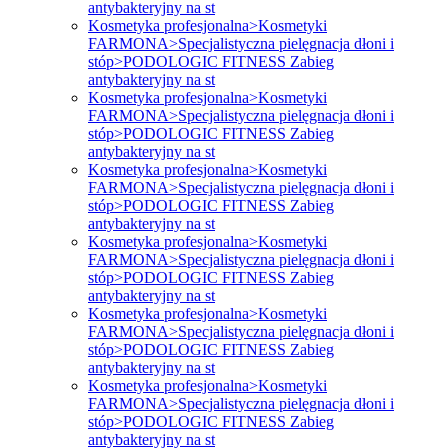
antybakteryjny na st
Kosmetyka profesjonalna>Kosmetyki
FARMONA>Specjalistyczna pielęgnacja dłoni i
stóp>PODOLOGIC FITNESS Zabieg
antybakteryjny na st
Kosmetyka profesjonalna>Kosmetyki
FARMONA>Specjalistyczna pielęgnacja dłoni i
stóp>PODOLOGIC FITNESS Zabieg
antybakteryjny na st
Kosmetyka profesjonalna>Kosmetyki
FARMONA>Specjalistyczna pielęgnacja dłoni i
stóp>PODOLOGIC FITNESS Zabieg
antybakteryjny na st
Kosmetyka profesjonalna>Kosmetyki
FARMONA>Specjalistyczna pielęgnacja dłoni i
stóp>PODOLOGIC FITNESS Zabieg
antybakteryjny na st
Kosmetyka profesjonalna>Kosmetyki
FARMONA>Specjalistyczna pielęgnacja dłoni i
stóp>PODOLOGIC FITNESS Zabieg
antybakteryjny na st
Kosmetyka profesjonalna>Kosmetyki
FARMONA>Specjalistyczna pielęgnacja dłoni i
stóp>PODOLOGIC FITNESS Zabieg
antybakteryjny na st