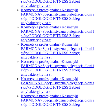
stóp>PODOLOGIC FITNESS Zabieg
antybakteryjny na st
Kosmetyka profesjonalna>Kosmetyki
FARMONA>Specjalistyczna pielęgnacja dłoni i
stóp>PODOLOGIC FITNESS Zabieg
antybakteryjny na st
Kosmetyka profesjonalna>Kosmetyki
FARMONA>Specjalistyczna pielęgnacja dłoni i
stóp>PODOLOGIC FITNESS Zabieg
antybakteryjny na st
Kosmetyka profesjonalna>Kosmetyki
FARMONA>Specjalistyczna pielęgnacja dłoni i
stóp>PODOLOGIC FITNESS Zabieg
antybakteryjny na st
Kosmetyka profesjonalna>Kosmetyki
FARMONA>Specjalistyczna pielęgnacja dłoni i
stóp>PODOLOGIC FITNESS Zabieg
antybakteryjny na st
Kosmetyka profesjonalna>Kosmetyki
FARMONA>Specjalistyczna pielęgnacja dłoni i
stóp>PODOLOGIC FITNESS Zabieg
antybakteryjny na st
Kosmetyka profesjonalna>Kosmetyki
FARMONA>Specjalistyczna pielęgnacja dłoni i
stóp>PODOLOGIC FITNESS Zabieg