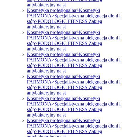
antybakteryjny na st
Kosmetyka profesjonalna>Kosmetyki
FARMONA>Specjalistyczna pielęgnacja dłoni i
stóp>PODOLOGIC FITNESS Zabieg
antybakteryjny na st
Kosmetyka profesjonalna>Kosmetyki
FARMONA>Specjalistyczna pielęgnacja dłoni i
stóp>PODOLOGIC FITNESS Zabieg
antybakteryjny na st
Kosmetyka profesjonalna>Kosmetyki
FARMONA>Specjalistyczna pielęgnacja dłoni i
stóp>PODOLOGIC FITNESS Zabieg
antybakteryjny na st
Kosmetyka profesjonalna>Kosmetyki
FARMONA>Specjalistyczna pielęgnacja dłoni i
stóp>PODOLOGIC FITNESS Zabieg
antybakteryjny na st
Kosmetyka profesjonalna>Kosmetyki
FARMONA>Specjalistyczna pielęgnacja dłoni i
stóp>PODOLOGIC FITNESS Zabieg
antybakteryjny na st
Kosmetyka profesjonalna>Kosmetyki
FARMONA>Specjalistyczna pielęgnacja dłoni i
stóp>PODOLOGIC FITNESS Zabieg
antybakteryjny na st