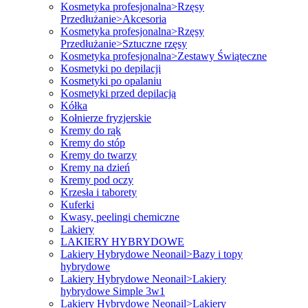
Kosmetyka profesjonalna>Rzęsy
Przedłużanie>Akcesoria
Kosmetyka profesjonalna>Rzęsy
Przedłużanie>Sztuczne rzęsy
Kosmetyka profesjonalna>Zestawy Świąteczne
Kosmetyki po depilacji
Kosmetyki po opalaniu
Kosmetyki przed depilacją
Kółka
Kołnierze fryzjerskie
Kremy do rąk
Kremy do stóp
Kremy do twarzy
Kremy na dzień
Kremy pod oczy
Krzesła i taborety
Kuferki
Kwasy, peelingi chemiczne
Lakiery
LAKIERY HYBRYDOWE
Lakiery Hybrydowe Neonail>Bazy i topy
hybrydowe
Lakiery Hybrydowe Neonail>Lakiery
hybrydowe Simple 3w1
Lakiery Hybrydowe Neonail>Lakiery