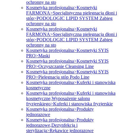
ochronny na sto
Kosmetyka profesjonalna>Kosmetyki
FARMONA>Specjalistyczna pielęgnacja dłoni i
stóp>PODOLOGIC LIPID SYSTEM Zabieg
ochronny na sto
Kosmetyka profesjonalna>Kosmetyki
FARMONA>Specjalistyczna pielęgnacja dłoni i
stóp>PODOLOGIC LIPID SYSTEM Zabieg
ochronny na sto
Kosmetyka profesjonalna>Kosmetyki SYIS
PRO>Maski
Kosmetyka profesjonalna>Kosmetyki SYIS
PRO>Oczyszczanie Cleansing Line
Kosmetyka profesjonalna>Kosmetyki SYIS
PRO>Pielęgnacja stóp Podo Line
Kosmetyka profesjonalna>Kuferki i stanowiska
kosmetyczne
Kosmetyka profesjonalna>Kuferki i stanowiska
kosmetyczne,Wyposażenie salonu
fryzjerskiego>Kuferki i stanowiska fryzjerskie
Kosmetyka profesjonalna>Produkty
jednorazowe
Kosmetyka profesjonalna>Produkty
jednorazowe,Dezynfekcja i
sterylizacja>Rękawice jednorazowe