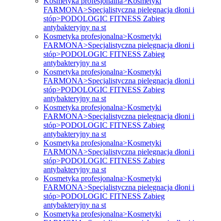
Kosmetyka profesjonalna>Kosmetyki
FARMONA>Specjalistyczna pielęgnacja dłoni i
stóp>PODOLOGIC FITNESS Zabieg
antybakteryjny na st
Kosmetyka profesjonalna>Kosmetyki
FARMONA>Specjalistyczna pielęgnacja dłoni i
stóp>PODOLOGIC FITNESS Zabieg
antybakteryjny na st
Kosmetyka profesjonalna>Kosmetyki
FARMONA>Specjalistyczna pielęgnacja dłoni i
stóp>PODOLOGIC FITNESS Zabieg
antybakteryjny na st
Kosmetyka profesjonalna>Kosmetyki
FARMONA>Specjalistyczna pielęgnacja dłoni i
stóp>PODOLOGIC FITNESS Zabieg
antybakteryjny na st
Kosmetyka profesjonalna>Kosmetyki
FARMONA>Specjalistyczna pielęgnacja dłoni i
stóp>PODOLOGIC FITNESS Zabieg
antybakteryjny na st
Kosmetyka profesjonalna>Kosmetyki
FARMONA>Specjalistyczna pielęgnacja dłoni i
stóp>PODOLOGIC FITNESS Zabieg
antybakteryjny na st
Kosmetyka profesjonalna>Kosmetyki