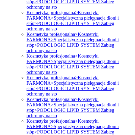
stóp>PODOLOGIC LIPID SYSTEM Zabieg
ochronny na sto
Kosmetyka profesjonalna>Kosmetyki
FARMONA>Specjalistyczna pielęgnacja dłoni i
stóp>PODOLOGIC LIPID SYSTEM Zabieg
ochronny na sto
Kosmetyka profesjonalna>Kosmetyki
FARMONA>Specjalistyczna pielęgnacja dłoni i
stóp>PODOLOGIC LIPID SYSTEM Zabieg
ochronny na sto
Kosmetyka profesjonalna>Kosmetyki
FARMONA>Specjalistyczna pielęgnacja dłoni i
stóp>PODOLOGIC LIPID SYSTEM Zabieg
ochronny na sto
Kosmetyka profesjonalna>Kosmetyki
FARMONA>Specjalistyczna pielęgnacja dłoni i
stóp>PODOLOGIC LIPID SYSTEM Zabieg
ochronny na sto
Kosmetyka profesjonalna>Kosmetyki
FARMONA>Specjalistyczna pielęgnacja dłoni i
stóp>PODOLOGIC LIPID SYSTEM Zabieg
ochronny na sto
Kosmetyka profesjonalna>Kosmetyki
FARMONA>Specjalistyczna pielęgnacja dłoni i
stóp>PODOLOGIC LIPID SYSTEM Zabieg