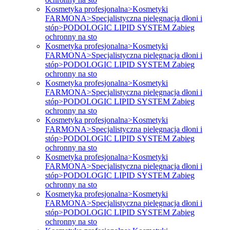
Kosmetyka profesjonalna>Kosmetyki
FARMONA>Specjalistyczna pielęgnacja dłoni i
stóp>PODOLOGIC LIPID SYSTEM Zabieg
ochronny na sto
Kosmetyka profesjonalna>Kosmetyki
FARMONA>Specjalistyczna pielęgnacja dłoni i
stóp>PODOLOGIC LIPID SYSTEM Zabieg
ochronny na sto
Kosmetyka profesjonalna>Kosmetyki
FARMONA>Specjalistyczna pielęgnacja dłoni i
stóp>PODOLOGIC LIPID SYSTEM Zabieg
ochronny na sto
Kosmetyka profesjonalna>Kosmetyki
FARMONA>Specjalistyczna pielęgnacja dłoni i
stóp>PODOLOGIC LIPID SYSTEM Zabieg
ochronny na sto
Kosmetyka profesjonalna>Kosmetyki
FARMONA>Specjalistyczna pielęgnacja dłoni i
stóp>PODOLOGIC LIPID SYSTEM Zabieg
ochronny na sto
Kosmetyka profesjonalna>Kosmetyki
FARMONA>Specjalistyczna pielęgnacja dłoni i
stóp>PODOLOGIC LIPID SYSTEM Zabieg
ochronny na sto