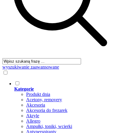
wyszukiwanie zaawansowane
Kategorie
Produkt dnia
Acetony, removery
Akcesoria
Akcesoria do frezarek
Akryle
Allegro
Ampułki, toniki, wcierki
Antyperspiranty