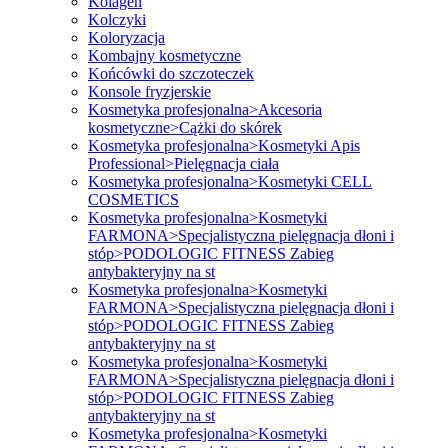
Kolagen
Kolczyki
Koloryzacja
Kombajny kosmetyczne
Końcówki do szczoteczek
Konsole fryzjerskie
Kosmetyka profesjonalna>Akcesoria
kosmetyczne>Cążki do skórek
Kosmetyka profesjonalna>Kosmetyki Apis
Professional>Pielęgnacja ciała
Kosmetyka profesjonalna>Kosmetyki CELL
COSMETICS
Kosmetyka profesjonalna>Kosmetyki
FARMONA>Specjalistyczna pielęgnacja dłoni i
stóp>PODOLOGIC FITNESS Zabieg
antybakteryjny na st
Kosmetyka profesjonalna>Kosmetyki
FARMONA>Specjalistyczna pielęgnacja dłoni i
stóp>PODOLOGIC FITNESS Zabieg
antybakteryjny na st
Kosmetyka profesjonalna>Kosmetyki
FARMONA>Specjalistyczna pielęgnacja dłoni i
stóp>PODOLOGIC FITNESS Zabieg
antybakteryjny na st
Kosmetyka profesjonalna>Kosmetyki