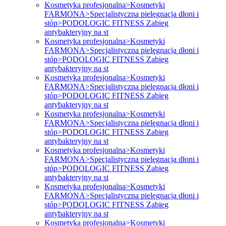
Kosmetyka profesjonalna>Kosmetyki
FARMONA>Specjalistyczna pielęgnacja dłoni i
stóp>PODOLOGIC FITNESS Zabieg
antybakteryjny na st
Kosmetyka profesjonalna>Kosmetyki
FARMONA>Specjalistyczna pielęgnacja dłoni i
stóp>PODOLOGIC FITNESS Zabieg
antybakteryjny na st
Kosmetyka profesjonalna>Kosmetyki
FARMONA>Specjalistyczna pielęgnacja dłoni i
stóp>PODOLOGIC FITNESS Zabieg
antybakteryjny na st
Kosmetyka profesjonalna>Kosmetyki
FARMONA>Specjalistyczna pielęgnacja dłoni i
stóp>PODOLOGIC FITNESS Zabieg
antybakteryjny na st
Kosmetyka profesjonalna>Kosmetyki
FARMONA>Specjalistyczna pielęgnacja dłoni i
stóp>PODOLOGIC FITNESS Zabieg
antybakteryjny na st
Kosmetyka profesjonalna>Kosmetyki
FARMONA>Specjalistyczna pielęgnacja dłoni i
stóp>PODOLOGIC FITNESS Zabieg
antybakteryjny na st
Kosmetyka profesjonalna>Kosmetyki