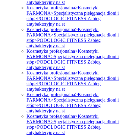
antybakteryjny na st
Kosmetyka profesjonalna>Kosmetyki
FARMONA>Specjalistyczna pielęgnacja dłoni i
stóp>PODOLOGIC FITNESS Zabieg
antybakteryjny na st
Kosmetyka profesjonalna>Kosmetyki
FARMONA>Specjalistyczna pielęgnacja dłoni i
stóp>PODOLOGIC FITNESS Zabieg
antybakteryjny na st
Kosmetyka profesjonalna>Kosmetyki
FARMONA>Specjalistyczna pielęgnacja dłoni i
stóp>PODOLOGIC FITNESS Zabieg
antybakteryjny na st
Kosmetyka profesjonalna>Kosmetyki
FARMONA>Specjalistyczna pielęgnacja dłoni i
stóp>PODOLOGIC FITNESS Zabieg
antybakteryjny na st
Kosmetyka profesjonalna>Kosmetyki
FARMONA>Specjalistyczna pielęgnacja dłoni i
stóp>PODOLOGIC FITNESS Zabieg
antybakteryjny na st
Kosmetyka profesjonalna>Kosmetyki
FARMONA>Specjalistyczna pielęgnacja dłoni i
stóp>PODOLOGIC FITNESS Zabieg
antybakteryjny na st