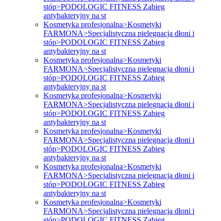
stóp>PODOLOGIC FITNESS Zabieg
antybakteryjny na st
Kosmetyka profesjonalna>Kosmetyki
FARMONA>Specjalistyczna pielęgnacja dłoni i
stóp>PODOLOGIC FITNESS Zabieg
antybakteryjny na st
Kosmetyka profesjonalna>Kosmetyki
FARMONA>Specjalistyczna pielęgnacja dłoni i
stóp>PODOLOGIC FITNESS Zabieg
antybakteryjny na st
Kosmetyka profesjonalna>Kosmetyki
FARMONA>Specjalistyczna pielęgnacja dłoni i
stóp>PODOLOGIC FITNESS Zabieg
antybakteryjny na st
Kosmetyka profesjonalna>Kosmetyki
FARMONA>Specjalistyczna pielęgnacja dłoni i
stóp>PODOLOGIC FITNESS Zabieg
antybakteryjny na st
Kosmetyka profesjonalna>Kosmetyki
FARMONA>Specjalistyczna pielęgnacja dłoni i
stóp>PODOLOGIC FITNESS Zabieg
antybakteryjny na st
Kosmetyka profesjonalna>Kosmetyki
FARMONA>Specjalistyczna pielęgnacja dłoni i
stóp>PODOLOGIC FITNESS Zabieg