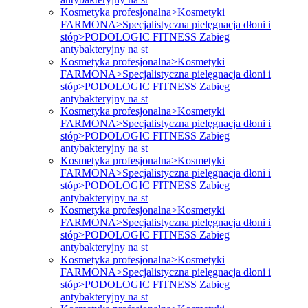
Kosmetyka profesjonalna>Kosmetyki
FARMONA>Specjalistyczna pielęgnacja dłoni i
stóp>PODOLOGIC FITNESS Zabieg
antybakteryjny na st
Kosmetyka profesjonalna>Kosmetyki
FARMONA>Specjalistyczna pielęgnacja dłoni i
stóp>PODOLOGIC FITNESS Zabieg
antybakteryjny na st
Kosmetyka profesjonalna>Kosmetyki
FARMONA>Specjalistyczna pielęgnacja dłoni i
stóp>PODOLOGIC FITNESS Zabieg
antybakteryjny na st
Kosmetyka profesjonalna>Kosmetyki
FARMONA>Specjalistyczna pielęgnacja dłoni i
stóp>PODOLOGIC FITNESS Zabieg
antybakteryjny na st
Kosmetyka profesjonalna>Kosmetyki
FARMONA>Specjalistyczna pielęgnacja dłoni i
stóp>PODOLOGIC FITNESS Zabieg
antybakteryjny na st
Kosmetyka profesjonalna>Kosmetyki
FARMONA>Specjalistyczna pielęgnacja dłoni i
stóp>PODOLOGIC FITNESS Zabieg
antybakteryjny na st