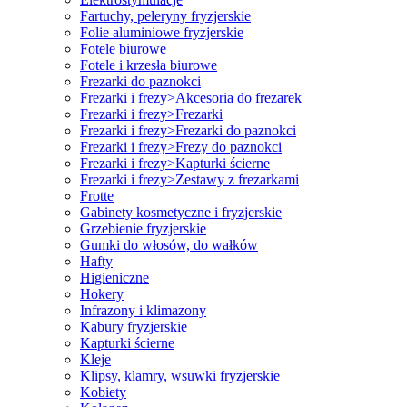
Fartuchy, peleryny fryzjerskie
Folie aluminiowe fryzjerskie
Fotele biurowe
Fotele i krzesła biurowe
Frezarki do paznokci
Frezarki i frezy>Akcesoria do frezarek
Frezarki i frezy>Frezarki
Frezarki i frezy>Frezarki do paznokci
Frezarki i frezy>Frezy do paznokci
Frezarki i frezy>Kapturki ścierne
Frezarki i frezy>Zestawy z frezarkami
Frotte
Gabinety kosmetyczne i fryzjerskie
Grzebienie fryzjerskie
Gumki do włosów, do wałków
Hafty
Higieniczne
Hokery
Infrazony i klimazony
Kabury fryzjerskie
Kapturki ścierne
Kleje
Klipsy, klamry, wsuwki fryzjerskie
Kobiety