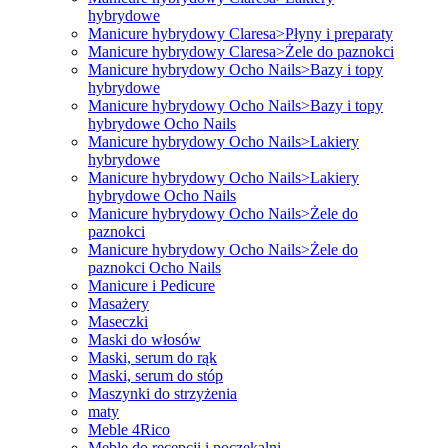
hybrydowe
Manicure hybrydowy Claresa>Płyny i preparaty
Manicure hybrydowy Claresa>Żele do paznokci
Manicure hybrydowy Ocho Nails>Bazy i topy
hybrydowe
Manicure hybrydowy Ocho Nails>Bazy i topy
hybrydowe Ocho Nails
Manicure hybrydowy Ocho Nails>Lakiery
hybrydowe
Manicure hybrydowy Ocho Nails>Lakiery
hybrydowe Ocho Nails
Manicure hybrydowy Ocho Nails>Żele do
paznokci
Manicure hybrydowy Ocho Nails>Żele do
paznokci Ocho Nails
Manicure i Pedicure
Masażery
Maseczki
Maski do włosów
Maski, serum do rąk
Maski, serum do stóp
Maszynki do strzyżenia
maty
Meble 4Rico
Meble do recepcji i poczekalni