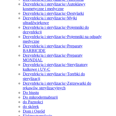
Dezynfekcja i sterylizacja>Autoklawy
kosmetyczne i medyczne
Dezynfekcja i sterylizacja>Destylarki
Dezynfekcja i sterylizacja>Myjki
ultradźwiękowe
Dezynfekcja i sterylizacja>Pojemniki do
dezynfekcji
Dezynfekcja i sterylizacja>Pojemniki na odpady
medyczne
Dezynfekcja i sterylizacja>Preparaty
BARBICIDE
Dezynfekcja i sterylizacja>Preparaty
MONDIAL
Dezynfekcja i sterylizacja>Sterylizatory
kulkowe i UV-C
Dezynfekcja i sterylizacja>Torebki do
sterylizacji
Dezynfekcja i sterylizacja>Zgrzewarki do
rękawów sterylizacyjnych
Do biustu
Do mikrodermabrazji
do Paznokci
do skórek
Dom i Ogród
Elektrostymulacje