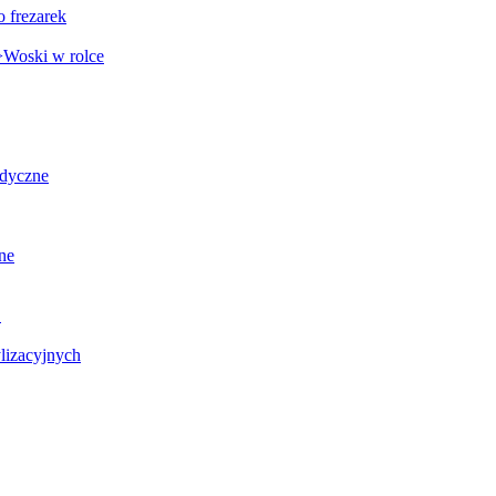
o frezarek
Woski w rolce
edyczne
ne
C
lizacyjnych