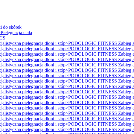
i do skórek
ielęgnacja ciała
ICS
istyczna pielęgnacja dłoni i stóp>PODOLOGIC FITNESS Zabieg ant
istyczna pielęgnacja dłoni i stóp>PODOLOGIC FITNESS Zabieg ant
istyczna pielęgnacja dłoni i stóp>PODOLOGIC FITNESS Zabieg ant
istyczna pielęgnacja dłoni i stóp>PODOLOGIC FITNESS Zabieg ant
istyczna pielęgnacja dłoni i stóp>PODOLOGIC FITNESS Zabieg ant
istyczna pielęgnacja dłoni i stóp>PODOLOGIC FITNESS Zabieg ant
istyczna pielęgnacja dłoni i stóp>PODOLOGIC FITNESS Zabieg ant
istyczna pielęgnacja dłoni i stóp>PODOLOGIC FITNESS Zabieg ant
istyczna pielęgnacja dłoni i stóp>PODOLOGIC FITNESS Zabieg ant
istyczna pielęgnacja dłoni i stóp>PODOLOGIC FITNESS Zabieg ant
istyczna pielęgnacja dłoni i stóp>PODOLOGIC FITNESS Zabieg ant
istyczna pielęgnacja dłoni i stóp>PODOLOGIC FITNESS Zabieg ant
istyczna pielęgnacja dłoni i stóp>PODOLOGIC FITNESS Zabieg ant
istyczna pielęgnacja dłoni i stóp>PODOLOGIC FITNESS Zabieg ant
istyczna pielęgnacja dłoni i stóp>PODOLOGIC FITNESS Zabieg ant
istyczna pielęgnacja dłoni i stóp>PODOLOGIC FITNESS Zabieg ant
istyczna pielęgnacja dłoni i stóp>PODOLOGIC FITNESS Zabieg ant