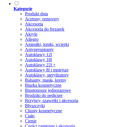
Kategorie
Produkt dnia
Acetony, removery
Akcesoria
Akcesoria do frezarek
Akryle
Allegro
Ampułki, toniki, wcierki
Antyperspiranty
Autoklawy 12l
Autoklawy 18l
Autoklawy 22l +
Autoklawy 8l i mniejsze
Autoklawy, sterylizatory
Balsamy, masła, kremy
Biurka kosmetyczne
Biustonosze jednorazowe
Brodziki do pedicure
Brzytwy, szawetki i akcesoria
Błyszczyki
Chusty kosmetyczne
Ciało
Cienie
Części zamienne i akcesoria