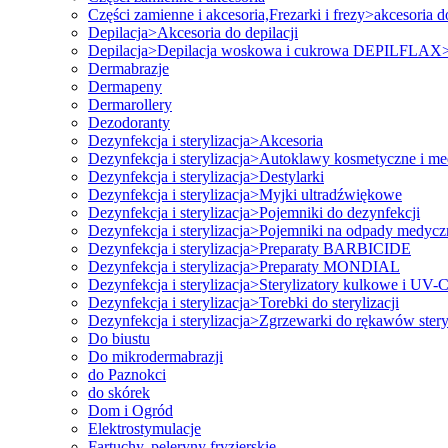
Części zamienne i akcesoria,Frezarki i frezy>akcesoria d
Depilacja>Akcesoria do depilacji
Depilacja>Depilacja woskowa i cukrowa DEPILFLAX>
Dermabrazje
Dermapeny
Dermarollery
Dezodoranty
Dezynfekcja i sterylizacja>Akcesoria
Dezynfekcja i sterylizacja>Autoklawy kosmetyczne i m
Dezynfekcja i sterylizacja>Destylarki
Dezynfekcja i sterylizacja>Myjki ultradźwiękowe
Dezynfekcja i sterylizacja>Pojemniki do dezynfekcji
Dezynfekcja i sterylizacja>Pojemniki na odpady medycz
Dezynfekcja i sterylizacja>Preparaty BARBICIDE
Dezynfekcja i sterylizacja>Preparaty MONDIAL
Dezynfekcja i sterylizacja>Sterylizatory kulkowe i UV-
Dezynfekcja i sterylizacja>Torebki do sterylizacji
Dezynfekcja i sterylizacja>Zgrzewarki do rękawów stery
Do biustu
Do mikrodermabrazji
do Paznokci
do skórek
Dom i Ogród
Elektrostymulacje
Fartuchy, peleryny fryzjerskie