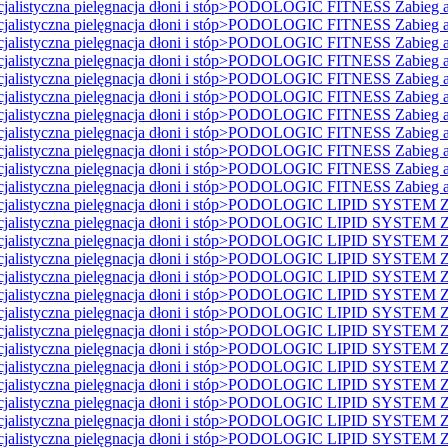
istyczna pielęgnacja dłoni i stóp>PODOLOGIC FITNESS Zabieg ant
istyczna pielęgnacja dłoni i stóp>PODOLOGIC FITNESS Zabieg ant
istyczna pielęgnacja dłoni i stóp>PODOLOGIC FITNESS Zabieg ant
istyczna pielęgnacja dłoni i stóp>PODOLOGIC FITNESS Zabieg ant
istyczna pielęgnacja dłoni i stóp>PODOLOGIC FITNESS Zabieg ant
istyczna pielęgnacja dłoni i stóp>PODOLOGIC FITNESS Zabieg ant
istyczna pielęgnacja dłoni i stóp>PODOLOGIC FITNESS Zabieg ant
istyczna pielęgnacja dłoni i stóp>PODOLOGIC FITNESS Zabieg ant
istyczna pielęgnacja dłoni i stóp>PODOLOGIC FITNESS Zabieg ant
istyczna pielęgnacja dłoni i stóp>PODOLOGIC FITNESS Zabieg ant
istyczna pielęgnacja dłoni i stóp>PODOLOGIC FITNESS Zabieg ant
listyczna pielęgnacja dłoni i stóp>PODOLOGIC LIPID SYSTEM Za
listyczna pielęgnacja dłoni i stóp>PODOLOGIC LIPID SYSTEM Za
listyczna pielęgnacja dłoni i stóp>PODOLOGIC LIPID SYSTEM Za
listyczna pielęgnacja dłoni i stóp>PODOLOGIC LIPID SYSTEM Za
listyczna pielęgnacja dłoni i stóp>PODOLOGIC LIPID SYSTEM Za
listyczna pielęgnacja dłoni i stóp>PODOLOGIC LIPID SYSTEM Za
listyczna pielęgnacja dłoni i stóp>PODOLOGIC LIPID SYSTEM Za
listyczna pielęgnacja dłoni i stóp>PODOLOGIC LIPID SYSTEM Za
listyczna pielęgnacja dłoni i stóp>PODOLOGIC LIPID SYSTEM Za
listyczna pielęgnacja dłoni i stóp>PODOLOGIC LIPID SYSTEM Za
listyczna pielęgnacja dłoni i stóp>PODOLOGIC LIPID SYSTEM Za
listyczna pielęgnacja dłoni i stóp>PODOLOGIC LIPID SYSTEM Za
listyczna pielęgnacja dłoni i stóp>PODOLOGIC LIPID SYSTEM Za
listyczna pielęgnacja dłoni i stóp>PODOLOGIC LIPID SYSTEM Za