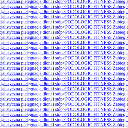
istyczna pielęgnacja dłoni i stóp>PODOLOGIC FITNESS Zabieg ant
istyczna pielęgnacja dłoni i stóp>PODOLOGIC FITNESS Zabieg ant
istyczna pielęgnacja dłoni i stóp>PODOLOGIC FITNESS Zabieg ant
istyczna pielęgnacja dłoni i stóp>PODOLOGIC FITNESS Zabieg ant
istyczna pielęgnacja dłoni i stóp>PODOLOGIC FITNESS Zabieg ant
istyczna pielęgnacja dłoni i stóp>PODOLOGIC FITNESS Zabieg ant
istyczna pielęgnacja dłoni i stóp>PODOLOGIC FITNESS Zabieg ant
istyczna pielęgnacja dłoni i stóp>PODOLOGIC FITNESS Zabieg ant
istyczna pielęgnacja dłoni i stóp>PODOLOGIC FITNESS Zabieg ant
istyczna pielęgnacja dłoni i stóp>PODOLOGIC FITNESS Zabieg ant
istyczna pielęgnacja dłoni i stóp>PODOLOGIC FITNESS Zabieg ant
istyczna pielęgnacja dłoni i stóp>PODOLOGIC FITNESS Zabieg ant
istyczna pielęgnacja dłoni i stóp>PODOLOGIC FITNESS Zabieg ant
istyczna pielęgnacja dłoni i stóp>PODOLOGIC FITNESS Zabieg ant
istyczna pielęgnacja dłoni i stóp>PODOLOGIC FITNESS Zabieg ant
istyczna pielęgnacja dłoni i stóp>PODOLOGIC FITNESS Zabieg ant
istyczna pielęgnacja dłoni i stóp>PODOLOGIC FITNESS Zabieg ant
istyczna pielęgnacja dłoni i stóp>PODOLOGIC FITNESS Zabieg ant
istyczna pielęgnacja dłoni i stóp>PODOLOGIC FITNESS Zabieg ant
istyczna pielęgnacja dłoni i stóp>PODOLOGIC FITNESS Zabieg ant
istyczna pielęgnacja dłoni i stóp>PODOLOGIC FITNESS Zabieg ant
istyczna pielęgnacja dłoni i stóp>PODOLOGIC FITNESS Zabieg ant
istyczna pielęgnacja dłoni i stóp>PODOLOGIC FITNESS Zabieg ant
istyczna pielęgnacja dłoni i stóp>PODOLOGIC FITNESS Zabieg ant
istyczna pielęgnacja dłoni i stóp>PODOLOGIC FITNESS Zabieg ant