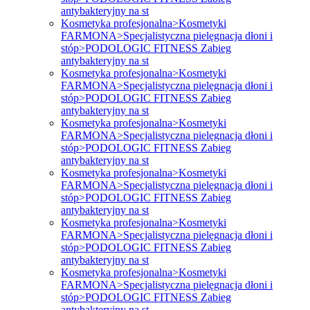
antybakteryjny na st
Kosmetyka profesjonalna>Kosmetyki
FARMONA>Specjalistyczna pielęgnacja dłoni i
stóp>PODOLOGIC FITNESS Zabieg
antybakteryjny na st
Kosmetyka profesjonalna>Kosmetyki
FARMONA>Specjalistyczna pielęgnacja dłoni i
stóp>PODOLOGIC FITNESS Zabieg
antybakteryjny na st
Kosmetyka profesjonalna>Kosmetyki
FARMONA>Specjalistyczna pielęgnacja dłoni i
stóp>PODOLOGIC FITNESS Zabieg
antybakteryjny na st
Kosmetyka profesjonalna>Kosmetyki
FARMONA>Specjalistyczna pielęgnacja dłoni i
stóp>PODOLOGIC FITNESS Zabieg
antybakteryjny na st
Kosmetyka profesjonalna>Kosmetyki
FARMONA>Specjalistyczna pielęgnacja dłoni i
stóp>PODOLOGIC FITNESS Zabieg
antybakteryjny na st
Kosmetyka profesjonalna>Kosmetyki
FARMONA>Specjalistyczna pielęgnacja dłoni i
stóp>PODOLOGIC FITNESS Zabieg
antybakteryjny na st