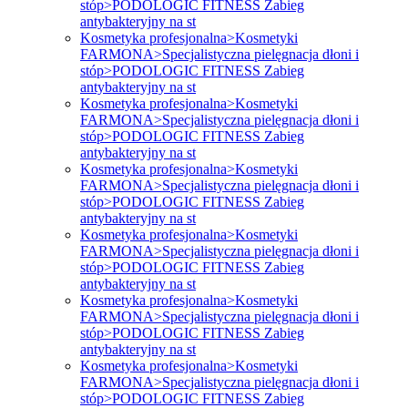
stóp>PODOLOGIC FITNESS Zabieg
antybakteryjny na st
Kosmetyka profesjonalna>Kosmetyki
FARMONA>Specjalistyczna pielęgnacja dłoni i
stóp>PODOLOGIC FITNESS Zabieg
antybakteryjny na st
Kosmetyka profesjonalna>Kosmetyki
FARMONA>Specjalistyczna pielęgnacja dłoni i
stóp>PODOLOGIC FITNESS Zabieg
antybakteryjny na st
Kosmetyka profesjonalna>Kosmetyki
FARMONA>Specjalistyczna pielęgnacja dłoni i
stóp>PODOLOGIC FITNESS Zabieg
antybakteryjny na st
Kosmetyka profesjonalna>Kosmetyki
FARMONA>Specjalistyczna pielęgnacja dłoni i
stóp>PODOLOGIC FITNESS Zabieg
antybakteryjny na st
Kosmetyka profesjonalna>Kosmetyki
FARMONA>Specjalistyczna pielęgnacja dłoni i
stóp>PODOLOGIC FITNESS Zabieg
antybakteryjny na st
Kosmetyka profesjonalna>Kosmetyki
FARMONA>Specjalistyczna pielęgnacja dłoni i
stóp>PODOLOGIC FITNESS Zabieg