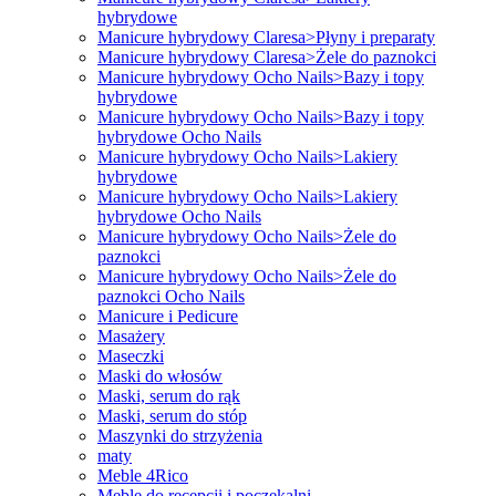
hybrydowe
Manicure hybrydowy Claresa>Płyny i preparaty
Manicure hybrydowy Claresa>Żele do paznokci
Manicure hybrydowy Ocho Nails>Bazy i topy
hybrydowe
Manicure hybrydowy Ocho Nails>Bazy i topy
hybrydowe Ocho Nails
Manicure hybrydowy Ocho Nails>Lakiery
hybrydowe
Manicure hybrydowy Ocho Nails>Lakiery
hybrydowe Ocho Nails
Manicure hybrydowy Ocho Nails>Żele do
paznokci
Manicure hybrydowy Ocho Nails>Żele do
paznokci Ocho Nails
Manicure i Pedicure
Masażery
Maseczki
Maski do włosów
Maski, serum do rąk
Maski, serum do stóp
Maszynki do strzyżenia
maty
Meble 4Rico
Meble do recepcji i poczekalni