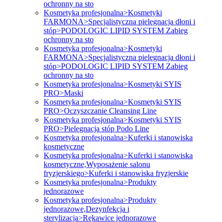
ochronny na sto
Kosmetyka profesjonalna>Kosmetyki
FARMONA>Specjalistyczna pielęgnacja dłoni i
stóp>PODOLOGIC LIPID SYSTEM Zabieg
ochronny na sto
Kosmetyka profesjonalna>Kosmetyki
FARMONA>Specjalistyczna pielęgnacja dłoni i
stóp>PODOLOGIC LIPID SYSTEM Zabieg
ochronny na sto
Kosmetyka profesjonalna>Kosmetyki SYIS
PRO>Maski
Kosmetyka profesjonalna>Kosmetyki SYIS
PRO>Oczyszczanie Cleansing Line
Kosmetyka profesjonalna>Kosmetyki SYIS
PRO>Pielęgnacja stóp Podo Line
Kosmetyka profesjonalna>Kuferki i stanowiska
kosmetyczne
Kosmetyka profesjonalna>Kuferki i stanowiska
kosmetyczne,Wyposażenie salonu
fryzjerskiego>Kuferki i stanowiska fryzjerskie
Kosmetyka profesjonalna>Produkty
jednorazowe
Kosmetyka profesjonalna>Produkty
jednorazowe,Dezynfekcja i
sterylizacja>Rękawice jednorazowe