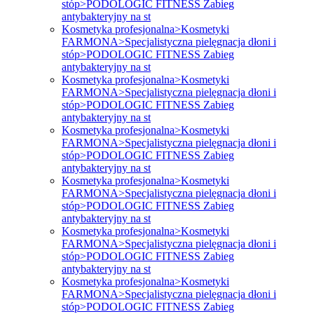
stóp>PODOLOGIC FITNESS Zabieg
antybakteryjny na st
Kosmetyka profesjonalna>Kosmetyki
FARMONA>Specjalistyczna pielęgnacja dłoni i
stóp>PODOLOGIC FITNESS Zabieg
antybakteryjny na st
Kosmetyka profesjonalna>Kosmetyki
FARMONA>Specjalistyczna pielęgnacja dłoni i
stóp>PODOLOGIC FITNESS Zabieg
antybakteryjny na st
Kosmetyka profesjonalna>Kosmetyki
FARMONA>Specjalistyczna pielęgnacja dłoni i
stóp>PODOLOGIC FITNESS Zabieg
antybakteryjny na st
Kosmetyka profesjonalna>Kosmetyki
FARMONA>Specjalistyczna pielęgnacja dłoni i
stóp>PODOLOGIC FITNESS Zabieg
antybakteryjny na st
Kosmetyka profesjonalna>Kosmetyki
FARMONA>Specjalistyczna pielęgnacja dłoni i
stóp>PODOLOGIC FITNESS Zabieg
antybakteryjny na st
Kosmetyka profesjonalna>Kosmetyki
FARMONA>Specjalistyczna pielęgnacja dłoni i
stóp>PODOLOGIC FITNESS Zabieg