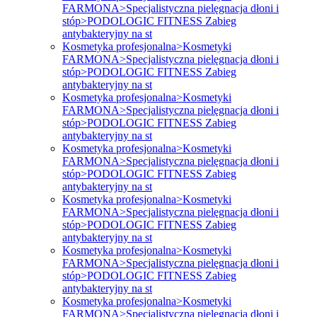
FARMONA>Specjalistyczna pielęgnacja dłoni i
stóp>PODOLOGIC FITNESS Zabieg
antybakteryjny na st
Kosmetyka profesjonalna>Kosmetyki
FARMONA>Specjalistyczna pielęgnacja dłoni i
stóp>PODOLOGIC FITNESS Zabieg
antybakteryjny na st
Kosmetyka profesjonalna>Kosmetyki
FARMONA>Specjalistyczna pielęgnacja dłoni i
stóp>PODOLOGIC FITNESS Zabieg
antybakteryjny na st
Kosmetyka profesjonalna>Kosmetyki
FARMONA>Specjalistyczna pielęgnacja dłoni i
stóp>PODOLOGIC FITNESS Zabieg
antybakteryjny na st
Kosmetyka profesjonalna>Kosmetyki
FARMONA>Specjalistyczna pielęgnacja dłoni i
stóp>PODOLOGIC FITNESS Zabieg
antybakteryjny na st
Kosmetyka profesjonalna>Kosmetyki
FARMONA>Specjalistyczna pielęgnacja dłoni i
stóp>PODOLOGIC FITNESS Zabieg
antybakteryjny na st
Kosmetyka profesjonalna>Kosmetyki
FARMONA>Specjalistyczna pielęgnacja dłoni i