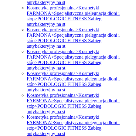
antybakteryjny na st
Kosmetyka profesjonalna>Kosmetyki
FARMONA>Specjalistyczna pielęgnacja dłoni i
stóp>PODOLOGIC FITNESS Zabieg
antybakteryjny na st
Kosmetyka profesjonalna>Kosmetyki
FARMONA>Specjalistyczna pielęgnacja dłoni i
stóp>PODOLOGIC FITNESS Zabieg
antybakteryjny na st
Kosmetyka profesjonalna>Kosmetyki
FARMONA>Specjalistyczna pielęgnacja dłoni i
stóp>PODOLOGIC FITNESS Zabieg
antybakteryjny na st
Kosmetyka profesjonalna>Kosmetyki
FARMONA>Specjalistyczna pielęgnacja dłoni i
stóp>PODOLOGIC FITNESS Zabieg
antybakteryjny na st
Kosmetyka profesjonalna>Kosmetyki
FARMONA>Specjalistyczna pielęgnacja dłoni i
stóp>PODOLOGIC FITNESS Zabieg
antybakteryjny na st
Kosmetyka profesjonalna>Kosmetyki
FARMONA>Specjalistyczna pielęgnacja dłoni i
stóp>PODOLOGIC FITNESS Zabieg
antybakteryjny na st