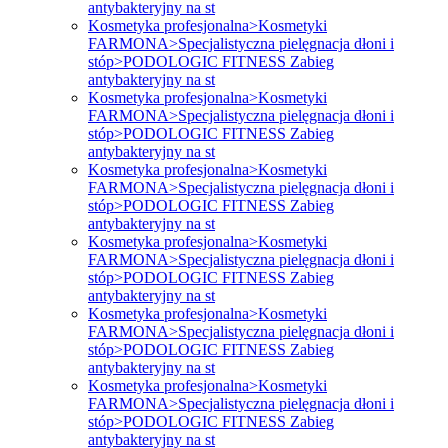
antybakteryjny na st
Kosmetyka profesjonalna>Kosmetyki
FARMONA>Specjalistyczna pielęgnacja dłoni i
stóp>PODOLOGIC FITNESS Zabieg
antybakteryjny na st
Kosmetyka profesjonalna>Kosmetyki
FARMONA>Specjalistyczna pielęgnacja dłoni i
stóp>PODOLOGIC FITNESS Zabieg
antybakteryjny na st
Kosmetyka profesjonalna>Kosmetyki
FARMONA>Specjalistyczna pielęgnacja dłoni i
stóp>PODOLOGIC FITNESS Zabieg
antybakteryjny na st
Kosmetyka profesjonalna>Kosmetyki
FARMONA>Specjalistyczna pielęgnacja dłoni i
stóp>PODOLOGIC FITNESS Zabieg
antybakteryjny na st
Kosmetyka profesjonalna>Kosmetyki
FARMONA>Specjalistyczna pielęgnacja dłoni i
stóp>PODOLOGIC FITNESS Zabieg
antybakteryjny na st
Kosmetyka profesjonalna>Kosmetyki
FARMONA>Specjalistyczna pielęgnacja dłoni i
stóp>PODOLOGIC FITNESS Zabieg
antybakteryjny na st