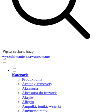
wyszukiwanie zaawansowane
Kategorie
Produkt dnia
Acetony, removery
Akcesoria
Akcesoria do frezarek
Akryle
Allegro
Ampułki, toniki, wcierki
Antyperspiranty