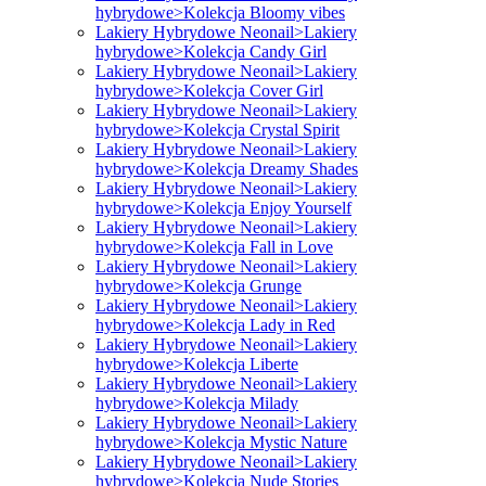
hybrydowe>Kolekcja Bloomy vibes
Lakiery Hybrydowe Neonail>Lakiery
hybrydowe>Kolekcja Candy Girl
Lakiery Hybrydowe Neonail>Lakiery
hybrydowe>Kolekcja Cover Girl
Lakiery Hybrydowe Neonail>Lakiery
hybrydowe>Kolekcja Crystal Spirit
Lakiery Hybrydowe Neonail>Lakiery
hybrydowe>Kolekcja Dreamy Shades
Lakiery Hybrydowe Neonail>Lakiery
hybrydowe>Kolekcja Enjoy Yourself
Lakiery Hybrydowe Neonail>Lakiery
hybrydowe>Kolekcja Fall in Love
Lakiery Hybrydowe Neonail>Lakiery
hybrydowe>Kolekcja Grunge
Lakiery Hybrydowe Neonail>Lakiery
hybrydowe>Kolekcja Lady in Red
Lakiery Hybrydowe Neonail>Lakiery
hybrydowe>Kolekcja Liberte
Lakiery Hybrydowe Neonail>Lakiery
hybrydowe>Kolekcja Milady
Lakiery Hybrydowe Neonail>Lakiery
hybrydowe>Kolekcja Mystic Nature
Lakiery Hybrydowe Neonail>Lakiery
hybrydowe>Kolekcja Nude Stories