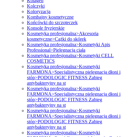
Kolagen
Kolczyki
Koloryzacja
Kombajny kosmetyczne
Końcówki do szczoteczek
Konsole fryzjerskie
Kosmetyka profesjonalna>Akcesoria
kosmetyczne>Cążki do skórek
Kosmetyka profesjonalna>Kosmetyki Apis
Professional>Pielęgnacja ciała
Kosmetyka profesjonalna>Kosmetyki CELL
COSMETICS
Kosmetyka profesjonalna>Kosmetyki
FARMONA>Specjalistyczna pielęgnacja dłoni i
stóp>PODOLOGIC FITNESS Zabieg
antybakteryjny na st
Kosmetyka profesjonalna>Kosmetyki
FARMONA>Specjalistyczna pielęgnacja dłoni i
stóp>PODOLOGIC FITNESS Zabieg
antybakteryjny na st
Kosmetyka profesjonalna>Kosmetyki
FARMONA>Specjalistyczna pielęgnacja dłoni i
stóp>PODOLOGIC FITNESS Zabieg
antybakteryjny na st
Kosmetyka profesjonalna>Kosmetyki