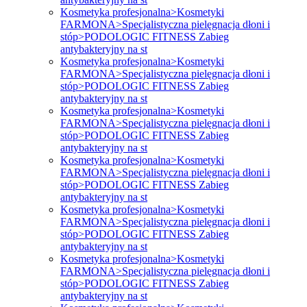
Kosmetyka profesjonalna>Kosmetyki
FARMONA>Specjalistyczna pielęgnacja dłoni i
stóp>PODOLOGIC FITNESS Zabieg
antybakteryjny na st
Kosmetyka profesjonalna>Kosmetyki
FARMONA>Specjalistyczna pielęgnacja dłoni i
stóp>PODOLOGIC FITNESS Zabieg
antybakteryjny na st
Kosmetyka profesjonalna>Kosmetyki
FARMONA>Specjalistyczna pielęgnacja dłoni i
stóp>PODOLOGIC FITNESS Zabieg
antybakteryjny na st
Kosmetyka profesjonalna>Kosmetyki
FARMONA>Specjalistyczna pielęgnacja dłoni i
stóp>PODOLOGIC FITNESS Zabieg
antybakteryjny na st
Kosmetyka profesjonalna>Kosmetyki
FARMONA>Specjalistyczna pielęgnacja dłoni i
stóp>PODOLOGIC FITNESS Zabieg
antybakteryjny na st
Kosmetyka profesjonalna>Kosmetyki
FARMONA>Specjalistyczna pielęgnacja dłoni i
stóp>PODOLOGIC FITNESS Zabieg
antybakteryjny na st