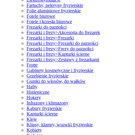
Fartuchy, peleryny fryzjerskie
Folie aluminiowe fryzjerskie
Fotele biurowe
Fotele i krzesła biurowe
Frezarki do paznokci
Frezarki i frezy>Akcesoria do frezarek
Frezarki i frezy>Frezarki
Frezarki i frezy>Frezarki do paznokci
Frezarki i frezy>Frezy do paznokci
Frezarki i frezy>Kapturki ścierne
Frezarki i frezy>Zestawy z frezarkami
Frotte
Gabinety kosmetyczne i fryzjerskie
Grzebienie fryzjerskie
Gumki do włosów, do wałków
Hafty
Higieniczne
Hokery
Infrazony i klimazony
Kabury fryzjerskie
Kapturki ścierne
Kleje
Klipsy, klamry, wsuwki fryzjerskie
Kobiety