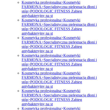
Kosmetyka profesjonalna>Kosmetyki
FARMONA>Specjalistyczna pielęgnacja dłoni i
stóp>PODOLOGIC FITNESS Zabieg
antybakteryjny na st
Kosmetyka profesjonalna>Kosmetyki
FARMONA>Specjalistyczna pielęgnacja dłoni i
stóp>PODOLOGIC FITNESS Zabieg
antybakteryjny na st
Kosmetyka profesjonalna>Kosmetyki
FARMONA>Specjalistyczna pielęgnacja dłoni i
stóp>PODOLOGIC FITNESS Zabieg
antybakteryjny na st
Kosmetyka profesjonalna>Kosmetyki
FARMONA>Specjalistyczna pielęgnacja dłoni i
stóp>PODOLOGIC FITNESS Zabieg
antybakteryjny na st
Kosmetyka profesjonalna>Kosmetyki
FARMONA>Specjalistyczna pielęgnacja dłoni i
stóp>PODOLOGIC FITNESS Zabieg
antybakteryjny na st
Kosmetyka profesjonalna>Kosmetyki
FARMONA>Specjalistyczna pielęgnacja dłoni i
stóp>PODOLOGIC FITNESS Zabieg
antybakteryjny na st
Kosmetyka profesjonalna>Kosmetyki