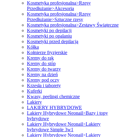
Kosmetyka profesjonalna>Rzęsy
Przedłużanie>Akcesoria
Kosmetyka profesjonalna>Rzęsy
Przedłużanie>Sztuczne rzęsy
Kosmetyka profesjonalna>Zestawy Świąteczne
Kosmetyki po depilacji
Kosmetyki po opalaniu
Kosmetyki przed depilacją
Kółka
Kołnierze fryzjerskie
Kremy do rąk
Kremy do stóp
Kremy do twarzy
Kremy na dzień
Kremy pod oczy
Krzesła i taborety
Kuferki
Kwasy, peelingi chemiczne
Lakiery
LAKIERY HYBRYDOWE
Lakiery Hybrydowe Neonail>Bazy i topy
hybrydowe
Lakiery Hybrydowe Neonail>Lakiery
hybrydowe Simple 3w1
Lakiery Hybrydowe Neonail>Lakiery