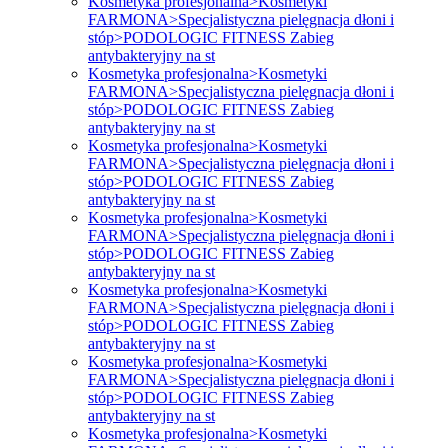
Kosmetyka profesjonalna>Kosmetyki
FARMONA>Specjalistyczna pielęgnacja dłoni i
stóp>PODOLOGIC FITNESS Zabieg
antybakteryjny na st
Kosmetyka profesjonalna>Kosmetyki
FARMONA>Specjalistyczna pielęgnacja dłoni i
stóp>PODOLOGIC FITNESS Zabieg
antybakteryjny na st
Kosmetyka profesjonalna>Kosmetyki
FARMONA>Specjalistyczna pielęgnacja dłoni i
stóp>PODOLOGIC FITNESS Zabieg
antybakteryjny na st
Kosmetyka profesjonalna>Kosmetyki
FARMONA>Specjalistyczna pielęgnacja dłoni i
stóp>PODOLOGIC FITNESS Zabieg
antybakteryjny na st
Kosmetyka profesjonalna>Kosmetyki
FARMONA>Specjalistyczna pielęgnacja dłoni i
stóp>PODOLOGIC FITNESS Zabieg
antybakteryjny na st
Kosmetyka profesjonalna>Kosmetyki
FARMONA>Specjalistyczna pielęgnacja dłoni i
stóp>PODOLOGIC FITNESS Zabieg
antybakteryjny na st
Kosmetyka profesjonalna>Kosmetyki