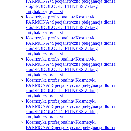
FARMONA>Specjalistyczna pielęgnacja dłoni i
stóp>PODOLOGIC FITNESS Zabieg
antybakteryjny na st
Kosmetyka profesjonalna>Kosmetyki
FARMONA>Specjalistyczna pielęgnacja dłoni i
stóp>PODOLOGIC FITNESS Zabieg
antybakteryjny na st
Kosmetyka profesjonalna>Kosmetyki
FARMONA>Specjalistyczna pielęgnacja dłoni i
stóp>PODOLOGIC FITNESS Zabieg
antybakteryjny na st
Kosmetyka profesjonalna>Kosmetyki
FARMONA>Specjalistyczna pielęgnacja dłoni i
stóp>PODOLOGIC FITNESS Zabieg
antybakteryjny na st
Kosmetyka profesjonalna>Kosmetyki
FARMONA>Specjalistyczna pielęgnacja dłoni i
stóp>PODOLOGIC FITNESS Zabieg
antybakteryjny na st
Kosmetyka profesjonalna>Kosmetyki
FARMONA>Specjalistyczna pielęgnacja dłoni i
stóp>PODOLOGIC FITNESS Zabieg
antybakteryjny na st
Kosmetyka profesjonalna>Kosmetyki
FARMONA>Specjalistyczna pielęgnacja dłoni i