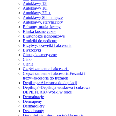
Autoklawy 12l
Autoklawy 18l
Autoklawy 22l +
Autoklawy 8l i mniejsze
Autoklawy, sterylizatory
Balsamy, masła, kremy
Biurka kosmetyczne
Biustonosze jednorazowe
Brodziki do pedicure
Brzytwy, szawetki i akcesoria
Błyszczyki
Chusty kosmetyczne
Ciało
Cienie
Części zamienne i akcesoria
Części zamienne i akcesoria,Frezarki i
frezy>akcesoria do frezarek
Depilacja>Akcesoria do depilacji
Depilacja>Depilacja woskowa i cukrowa
DEPILFLAX>Woski w rolce
Dermabrazje
Dermapeny
Dermarollery
Dezodoranty
Dezynfekcja i sterylizacja>Akcesoria