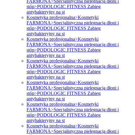
FARMONA>Specjalistyczna pielęgnacja dłoni i
stóp>PODOLOGIC FITNESS Zabieg
antybakteryjny na st
Kosmetyka profesjonalna>Kosmetyki
FARMONA>Specjalistyczna pielęgnacja dłoni i
stóp>PODOLOGIC FITNESS Zabieg
antybakteryjny na st
Kosmetyka profesjonalna>Kosmetyki
FARMONA>Specjalistyczna pielęgnacja dłoni i
stóp>PODOLOGIC FITNESS Zabieg
antybakteryjny na st
Kosmetyka profesjonalna>Kosmetyki
FARMONA>Specjalistyczna pielęgnacja dłoni i
stóp>PODOLOGIC FITNESS Zabieg
antybakteryjny na st
Kosmetyka profesjonalna>Kosmetyki
FARMONA>Specjalistyczna pielęgnacja dłoni i
stóp>PODOLOGIC FITNESS Zabieg
antybakteryjny na st
Kosmetyka profesjonalna>Kosmetyki
FARMONA>Specjalistyczna pielęgnacja dłoni i
stóp>PODOLOGIC FITNESS Zabieg
antybakteryjny na st
Kosmetyka profesjonalna>Kosmetyki
FARMONA>Specjalistyczna pielęgnacja dłoni i