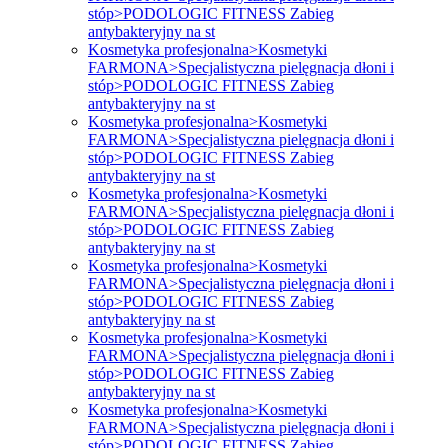
stóp>PODOLOGIC FITNESS Zabieg
antybakteryjny na st
Kosmetyka profesjonalna>Kosmetyki
FARMONA>Specjalistyczna pielęgnacja dłoni i
stóp>PODOLOGIC FITNESS Zabieg
antybakteryjny na st
Kosmetyka profesjonalna>Kosmetyki
FARMONA>Specjalistyczna pielęgnacja dłoni i
stóp>PODOLOGIC FITNESS Zabieg
antybakteryjny na st
Kosmetyka profesjonalna>Kosmetyki
FARMONA>Specjalistyczna pielęgnacja dłoni i
stóp>PODOLOGIC FITNESS Zabieg
antybakteryjny na st
Kosmetyka profesjonalna>Kosmetyki
FARMONA>Specjalistyczna pielęgnacja dłoni i
stóp>PODOLOGIC FITNESS Zabieg
antybakteryjny na st
Kosmetyka profesjonalna>Kosmetyki
FARMONA>Specjalistyczna pielęgnacja dłoni i
stóp>PODOLOGIC FITNESS Zabieg
antybakteryjny na st
Kosmetyka profesjonalna>Kosmetyki
FARMONA>Specjalistyczna pielęgnacja dłoni i
stóp>PODOLOGIC FITNESS Zabieg