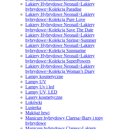
Lakiery Hybrydowe Neonail>Lakiery
hybrydowe>Kolekcja Paradise
Lakiery Hybrydowe Neonail>Lakiery
hybrydowe>Kolekcja Pure Love
Lakiery Hybrydowe Neonail>Lakiery
hybrydowe>Kolekcja Save The Date
Lakiery Hybrydowe Neonail>Lakiery
hybrydowe>Kolekcja Spring>Summer
Lakiery Hybrydowe Neonail>Lakiery
hybrydowe>Kolekcja Sunmarine
Lakiery Hybrydowe Neonail>Lakiery
hybrydowe>Kolekcja SuperPowers
Lakiery Hybrydowe Neonail>Lakiery
hybrydowe>Kolekcja Woman’s Diary
Lampy kosmetyczne
Lampy UV
Lampy Uv i led
Lampy UV, LED
Lasery kosmetyczne
Lokówki
Lusterka
Makijaż brwi
Manicure hybrydowy Claresa>Bazy i topy
hybrydowe
Manicure hybrydowy Claresa>Lakiery