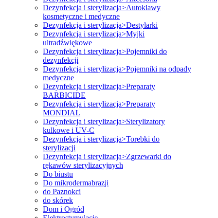
Dezynfekcja i sterylizacja>Autoklawy
kosmetyczne i medyczne
Dezynfekcja i sterylizacja>Destylarki
Dezynfekcja i sterylizacja>Myjki
ultradźwiękowe
Dezynfekcja i sterylizacja>Pojemniki do
dezynfekcji
Dezynfekcja i sterylizacja>Pojemniki na odpady
medyczne
Dezynfekcja i sterylizacja>Preparaty
BARBICIDE
Dezynfekcja i sterylizacja>Preparaty
MONDIAL
Dezynfekcja i sterylizacja>Sterylizatory
kulkowe i UV-C
Dezynfekcja i sterylizacja>Torebki do
sterylizacji
Dezynfekcja i sterylizacja>Zgrzewarki do
rękawów sterylizacyjnych
Do biustu
Do mikrodermabrazji
do Paznokci
do skórek
Dom i Ogród
Elektrostymulacje