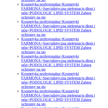
Kosmetyka profesjonalna>Kosmetyki
FARMONA>Specjalistyczna pielęgnacja dłoni i
stóp>PODOLOGIC LIPID SYSTEM Zabieg
ochronny na sto
Kosmetyka profesjonalna>Kosmetyki
FARMONA>Specjalistyczna pielęgnacja dłoni i
stóp>PODOLOGIC LIPID SYSTEM Zabieg
ochronny na sto
Kosmetyka profesjonalna>Kosmetyki
FARMONA>Specjalistyczna pielęgnacja dłoni i
stóp>PODOLOGIC LIPID SYSTEM Zabieg
ochronny na sto
Kosmetyka profesjonalna>Kosmetyki
FARMONA>Specjalistyczna pielęgnacja dłoni i
stóp>PODOLOGIC LIPID SYSTEM Zabieg
ochronny na sto
Kosmetyka profesjonalna>Kosmetyki
FARMONA>Specjalistyczna pielęgnacja dłoni i
stóp>PODOLOGIC LIPID SYSTEM Zabieg
ochronny na sto
Kosmetyka profesjonalna>Kosmetyki
FARMONA>Specjalistyczna pielęgnacja dłoni i
stóp>PODOLOGIC LIPID SYSTEM Zabieg
ochronny na sto