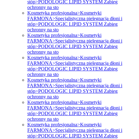
stóp>PODOLOGIC LIPID SYSTEM Zabieg
ochronny na sto
Kosmetyka profesjonalna>Kosmetyki
FARMONA>Specjalistyczna pielęgnacja dłoni i
stóp>PODOLOGIC LIPID SYSTEM Zabieg
ochronny na sto
Kosmetyka profesjonalna>Kosmetyki
FARMONA>Specjalistyczna pielęgnacja dłoni i
stóp>PODOLOGIC LIPID SYSTEM Zabieg
ochronny na sto
Kosmetyka profesjonalna>Kosmetyki
FARMONA>Specjalistyczna pielęgnacja dłoni i
stóp>PODOLOGIC LIPID SYSTEM Zabieg
ochronny na sto
Kosmetyka profesjonalna>Kosmetyki
FARMONA>Specjalistyczna pielęgnacja dłoni i
stóp>PODOLOGIC LIPID SYSTEM Zabieg
ochronny na sto
Kosmetyka profesjonalna>Kosmetyki
FARMONA>Specjalistyczna pielęgnacja dłoni i
stóp>PODOLOGIC LIPID SYSTEM Zabieg
ochronny na sto
Kosmetyka profesjonalna>Kosmetyki
FARMONA>Specjalistyczna pielęgnacja dłoni i
stóp>PODOLOGIC LIPID SYSTEM Zabieg