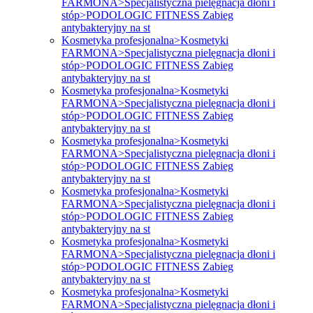
FARMONA>Specjalistyczna pielęgnacja dłoni i
stóp>PODOLOGIC FITNESS Zabieg
antybakteryjny na st
Kosmetyka profesjonalna>Kosmetyki
FARMONA>Specjalistyczna pielęgnacja dłoni i
stóp>PODOLOGIC FITNESS Zabieg
antybakteryjny na st
Kosmetyka profesjonalna>Kosmetyki
FARMONA>Specjalistyczna pielęgnacja dłoni i
stóp>PODOLOGIC FITNESS Zabieg
antybakteryjny na st
Kosmetyka profesjonalna>Kosmetyki
FARMONA>Specjalistyczna pielęgnacja dłoni i
stóp>PODOLOGIC FITNESS Zabieg
antybakteryjny na st
Kosmetyka profesjonalna>Kosmetyki
FARMONA>Specjalistyczna pielęgnacja dłoni i
stóp>PODOLOGIC FITNESS Zabieg
antybakteryjny na st
Kosmetyka profesjonalna>Kosmetyki
FARMONA>Specjalistyczna pielęgnacja dłoni i
stóp>PODOLOGIC FITNESS Zabieg
antybakteryjny na st
Kosmetyka profesjonalna>Kosmetyki
FARMONA>Specjalistyczna pielęgnacja dłoni i