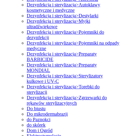
Dezynfekcja i sterylizacja>Autoklawy
kosmetyczne i medyczne
Dezynfekcja i sterylizacja>Destylarki
Dezynfekcja i sterylizacja>Myjki
ultradźwiękowe
Dezynfekcja i sterylizacja>Pojemniki do
dezynfekcji
Dezynfekcja i sterylizacja>Pojemniki na odpady
medyczne
Dezynfekcja i sterylizacja>Preparaty
BARBICIDE
Dezynfekcja i sterylizacja>Preparaty
MONDIAL
Dezynfekcja i sterylizacja>Sterylizatory
kulkowe i UV-C
Dezynfekcja i sterylizacja>Torebki do
sterylizacji
Dezynfekcja i sterylizacja>Zgrzewarki do
rękawów sterylizacyjnych
Do biustu
Do mikrodermabrazji
do Paznokci
do skórek
Dom i Ogród
Elektrostymulacje