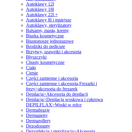
Autoklawy 12l
Autoklawy 18l
Autoklawy 22l +
Autoklawy 8l i mniejsze
Autoklawy, sterylizatory
Balsamy, masła, kremy
Biurka kosmetyczne
Biustonosze jednorazowe
Brodziki do pedicure
Brzytwy, szawetki i akcesoria
Błyszczyki
Chusty kosmetyczne
Ciało
Cienie
Części zamienne i akcesoria
Części zamienne i akcesoria,Frezarki i
frezy>akcesoria do frezarek
Depilacja>Akcesoria do depilacji
Depilacja>Depilacja woskowa i cukrowa
DEPILFLAX>Woski w rolce
Dermabrazje
Dermapeny
Dermarollery
Dezodoranty
Dezynfekcja i sterylizacja>Akcesoria