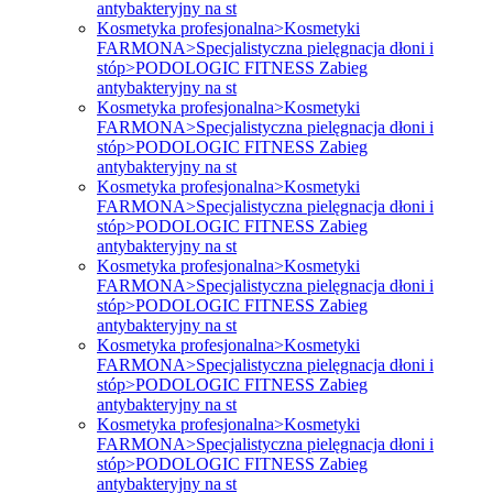
antybakteryjny na st
Kosmetyka profesjonalna>Kosmetyki
FARMONA>Specjalistyczna pielęgnacja dłoni i
stóp>PODOLOGIC FITNESS Zabieg
antybakteryjny na st
Kosmetyka profesjonalna>Kosmetyki
FARMONA>Specjalistyczna pielęgnacja dłoni i
stóp>PODOLOGIC FITNESS Zabieg
antybakteryjny na st
Kosmetyka profesjonalna>Kosmetyki
FARMONA>Specjalistyczna pielęgnacja dłoni i
stóp>PODOLOGIC FITNESS Zabieg
antybakteryjny na st
Kosmetyka profesjonalna>Kosmetyki
FARMONA>Specjalistyczna pielęgnacja dłoni i
stóp>PODOLOGIC FITNESS Zabieg
antybakteryjny na st
Kosmetyka profesjonalna>Kosmetyki
FARMONA>Specjalistyczna pielęgnacja dłoni i
stóp>PODOLOGIC FITNESS Zabieg
antybakteryjny na st
Kosmetyka profesjonalna>Kosmetyki
FARMONA>Specjalistyczna pielęgnacja dłoni i
stóp>PODOLOGIC FITNESS Zabieg
antybakteryjny na st