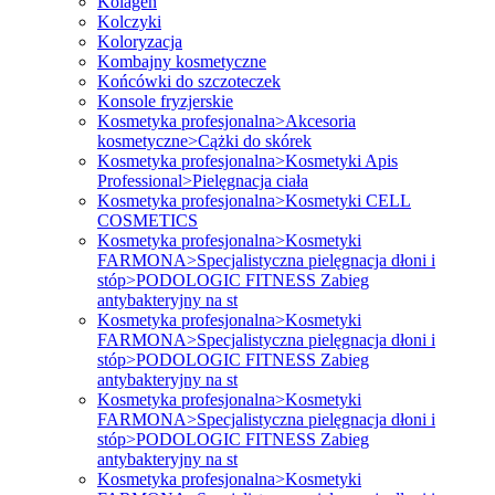
Kolagen
Kolczyki
Koloryzacja
Kombajny kosmetyczne
Końcówki do szczoteczek
Konsole fryzjerskie
Kosmetyka profesjonalna>Akcesoria
kosmetyczne>Cążki do skórek
Kosmetyka profesjonalna>Kosmetyki Apis
Professional>Pielęgnacja ciała
Kosmetyka profesjonalna>Kosmetyki CELL
COSMETICS
Kosmetyka profesjonalna>Kosmetyki
FARMONA>Specjalistyczna pielęgnacja dłoni i
stóp>PODOLOGIC FITNESS Zabieg
antybakteryjny na st
Kosmetyka profesjonalna>Kosmetyki
FARMONA>Specjalistyczna pielęgnacja dłoni i
stóp>PODOLOGIC FITNESS Zabieg
antybakteryjny na st
Kosmetyka profesjonalna>Kosmetyki
FARMONA>Specjalistyczna pielęgnacja dłoni i
stóp>PODOLOGIC FITNESS Zabieg
antybakteryjny na st
Kosmetyka profesjonalna>Kosmetyki