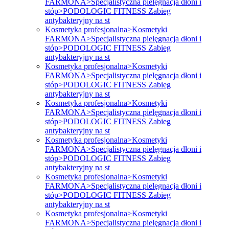
FARMONA>Specjalistyczna pielęgnacja dłoni i
stóp>PODOLOGIC FITNESS Zabieg
antybakteryjny na st
Kosmetyka profesjonalna>Kosmetyki
FARMONA>Specjalistyczna pielęgnacja dłoni i
stóp>PODOLOGIC FITNESS Zabieg
antybakteryjny na st
Kosmetyka profesjonalna>Kosmetyki
FARMONA>Specjalistyczna pielęgnacja dłoni i
stóp>PODOLOGIC FITNESS Zabieg
antybakteryjny na st
Kosmetyka profesjonalna>Kosmetyki
FARMONA>Specjalistyczna pielęgnacja dłoni i
stóp>PODOLOGIC FITNESS Zabieg
antybakteryjny na st
Kosmetyka profesjonalna>Kosmetyki
FARMONA>Specjalistyczna pielęgnacja dłoni i
stóp>PODOLOGIC FITNESS Zabieg
antybakteryjny na st
Kosmetyka profesjonalna>Kosmetyki
FARMONA>Specjalistyczna pielęgnacja dłoni i
stóp>PODOLOGIC FITNESS Zabieg
antybakteryjny na st
Kosmetyka profesjonalna>Kosmetyki
FARMONA>Specjalistyczna pielęgnacja dłoni i