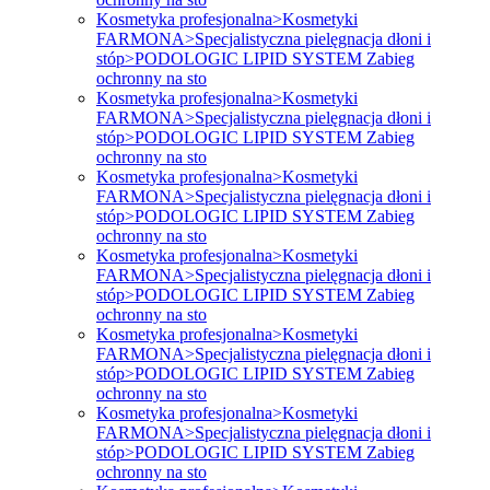
Kosmetyka profesjonalna>Kosmetyki
FARMONA>Specjalistyczna pielęgnacja dłoni i
stóp>PODOLOGIC LIPID SYSTEM Zabieg
ochronny na sto
Kosmetyka profesjonalna>Kosmetyki
FARMONA>Specjalistyczna pielęgnacja dłoni i
stóp>PODOLOGIC LIPID SYSTEM Zabieg
ochronny na sto
Kosmetyka profesjonalna>Kosmetyki
FARMONA>Specjalistyczna pielęgnacja dłoni i
stóp>PODOLOGIC LIPID SYSTEM Zabieg
ochronny na sto
Kosmetyka profesjonalna>Kosmetyki
FARMONA>Specjalistyczna pielęgnacja dłoni i
stóp>PODOLOGIC LIPID SYSTEM Zabieg
ochronny na sto
Kosmetyka profesjonalna>Kosmetyki
FARMONA>Specjalistyczna pielęgnacja dłoni i
stóp>PODOLOGIC LIPID SYSTEM Zabieg
ochronny na sto
Kosmetyka profesjonalna>Kosmetyki
FARMONA>Specjalistyczna pielęgnacja dłoni i
stóp>PODOLOGIC LIPID SYSTEM Zabieg
ochronny na sto