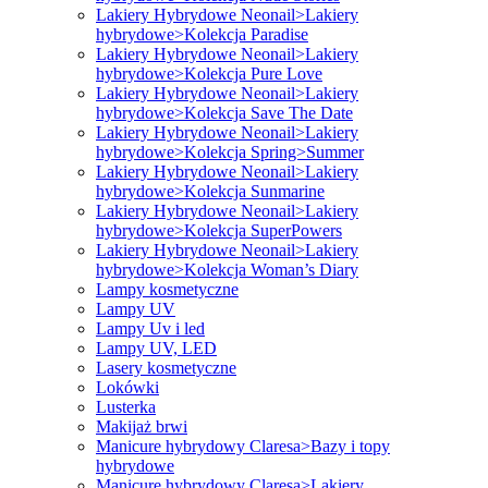
Lakiery Hybrydowe Neonail>Lakiery
hybrydowe>Kolekcja Paradise
Lakiery Hybrydowe Neonail>Lakiery
hybrydowe>Kolekcja Pure Love
Lakiery Hybrydowe Neonail>Lakiery
hybrydowe>Kolekcja Save The Date
Lakiery Hybrydowe Neonail>Lakiery
hybrydowe>Kolekcja Spring>Summer
Lakiery Hybrydowe Neonail>Lakiery
hybrydowe>Kolekcja Sunmarine
Lakiery Hybrydowe Neonail>Lakiery
hybrydowe>Kolekcja SuperPowers
Lakiery Hybrydowe Neonail>Lakiery
hybrydowe>Kolekcja Woman’s Diary
Lampy kosmetyczne
Lampy UV
Lampy Uv i led
Lampy UV, LED
Lasery kosmetyczne
Lokówki
Lusterka
Makijaż brwi
Manicure hybrydowy Claresa>Bazy i topy
hybrydowe
Manicure hybrydowy Claresa>Lakiery