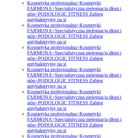
Kosmetyka profesjonalna>Kosmetyki
FARMONA>Specjalistyczna pielęgnacja dłoni i
stóp>PODOLOGIC FITNESS Zabieg
antybakteryjny na st
Kosmetyka profesjonalna>Kosmetyki
FARMONA>Specjalistyczna pielęgnacja dłoni i
stóp>PODOLOGIC FITNESS Zabieg
antybakteryjny na st
Kosmetyka profesjonalna>Kosmetyki
FARMONA>Specjalistyczna pielęgnacja dłoni i
stóp>PODOLOGIC FITNESS Zabieg
antybakteryjny na st
Kosmetyka profesjonalna>Kosmetyki
FARMONA>Specjalistyczna pielęgnacja dłoni i
stóp>PODOLOGIC FITNESS Zabieg
antybakteryjny na st
Kosmetyka profesjonalna>Kosmetyki
FARMONA>Specjalistyczna pielęgnacja dłoni i
stóp>PODOLOGIC FITNESS Zabieg
antybakteryjny na st
Kosmetyka profesjonalna>Kosmetyki
FARMONA>Specjalistyczna pielęgnacja dłoni i
stóp>PODOLOGIC FITNESS Zabieg
antybakteryjny na st
Kosmetyka profesjonalna>Kosmetyki