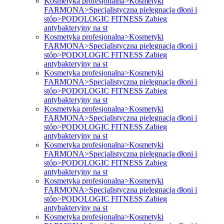
Kosmetyka profesjonalna>Kosmetyki
FARMONA>Specjalistyczna pielęgnacja dłoni i
stóp>PODOLOGIC FITNESS Zabieg
antybakteryjny na st
Kosmetyka profesjonalna>Kosmetyki
FARMONA>Specjalistyczna pielęgnacja dłoni i
stóp>PODOLOGIC FITNESS Zabieg
antybakteryjny na st
Kosmetyka profesjonalna>Kosmetyki
FARMONA>Specjalistyczna pielęgnacja dłoni i
stóp>PODOLOGIC FITNESS Zabieg
antybakteryjny na st
Kosmetyka profesjonalna>Kosmetyki
FARMONA>Specjalistyczna pielęgnacja dłoni i
stóp>PODOLOGIC FITNESS Zabieg
antybakteryjny na st
Kosmetyka profesjonalna>Kosmetyki
FARMONA>Specjalistyczna pielęgnacja dłoni i
stóp>PODOLOGIC FITNESS Zabieg
antybakteryjny na st
Kosmetyka profesjonalna>Kosmetyki
FARMONA>Specjalistyczna pielęgnacja dłoni i
stóp>PODOLOGIC FITNESS Zabieg
antybakteryjny na st
Kosmetyka profesjonalna>Kosmetyki