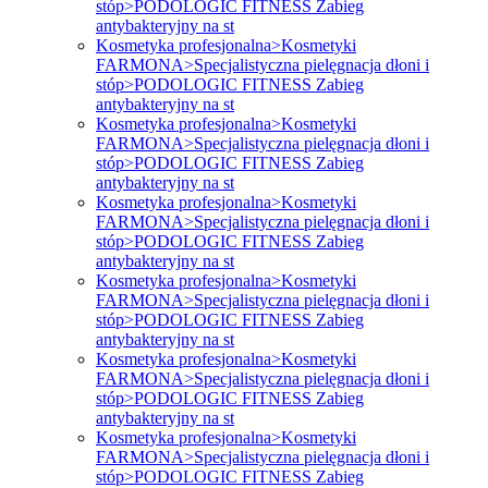
stóp>PODOLOGIC FITNESS Zabieg
antybakteryjny na st
Kosmetyka profesjonalna>Kosmetyki
FARMONA>Specjalistyczna pielęgnacja dłoni i
stóp>PODOLOGIC FITNESS Zabieg
antybakteryjny na st
Kosmetyka profesjonalna>Kosmetyki
FARMONA>Specjalistyczna pielęgnacja dłoni i
stóp>PODOLOGIC FITNESS Zabieg
antybakteryjny na st
Kosmetyka profesjonalna>Kosmetyki
FARMONA>Specjalistyczna pielęgnacja dłoni i
stóp>PODOLOGIC FITNESS Zabieg
antybakteryjny na st
Kosmetyka profesjonalna>Kosmetyki
FARMONA>Specjalistyczna pielęgnacja dłoni i
stóp>PODOLOGIC FITNESS Zabieg
antybakteryjny na st
Kosmetyka profesjonalna>Kosmetyki
FARMONA>Specjalistyczna pielęgnacja dłoni i
stóp>PODOLOGIC FITNESS Zabieg
antybakteryjny na st
Kosmetyka profesjonalna>Kosmetyki
FARMONA>Specjalistyczna pielęgnacja dłoni i
stóp>PODOLOGIC FITNESS Zabieg