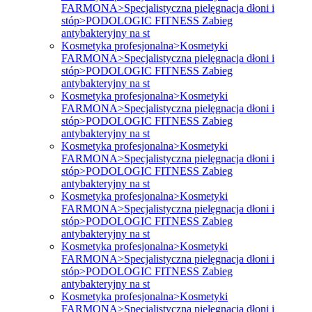
FARMONA>Specjalistyczna pielęgnacja dłoni i
stóp>PODOLOGIC FITNESS Zabieg
antybakteryjny na st
Kosmetyka profesjonalna>Kosmetyki
FARMONA>Specjalistyczna pielęgnacja dłoni i
stóp>PODOLOGIC FITNESS Zabieg
antybakteryjny na st
Kosmetyka profesjonalna>Kosmetyki
FARMONA>Specjalistyczna pielęgnacja dłoni i
stóp>PODOLOGIC FITNESS Zabieg
antybakteryjny na st
Kosmetyka profesjonalna>Kosmetyki
FARMONA>Specjalistyczna pielęgnacja dłoni i
stóp>PODOLOGIC FITNESS Zabieg
antybakteryjny na st
Kosmetyka profesjonalna>Kosmetyki
FARMONA>Specjalistyczna pielęgnacja dłoni i
stóp>PODOLOGIC FITNESS Zabieg
antybakteryjny na st
Kosmetyka profesjonalna>Kosmetyki
FARMONA>Specjalistyczna pielęgnacja dłoni i
stóp>PODOLOGIC FITNESS Zabieg
antybakteryjny na st
Kosmetyka profesjonalna>Kosmetyki
FARMONA>Specjalistyczna pielęgnacja dłoni i