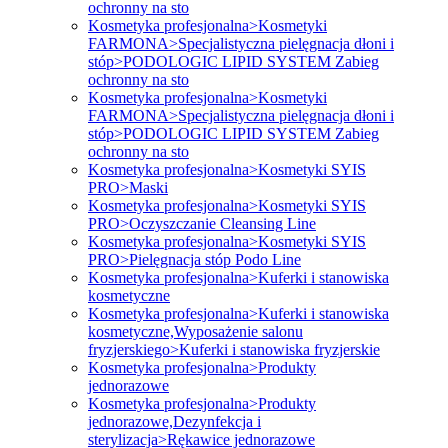
ochronny na sto
Kosmetyka profesjonalna>Kosmetyki
FARMONA>Specjalistyczna pielęgnacja dłoni i
stóp>PODOLOGIC LIPID SYSTEM Zabieg
ochronny na sto
Kosmetyka profesjonalna>Kosmetyki
FARMONA>Specjalistyczna pielęgnacja dłoni i
stóp>PODOLOGIC LIPID SYSTEM Zabieg
ochronny na sto
Kosmetyka profesjonalna>Kosmetyki SYIS
PRO>Maski
Kosmetyka profesjonalna>Kosmetyki SYIS
PRO>Oczyszczanie Cleansing Line
Kosmetyka profesjonalna>Kosmetyki SYIS
PRO>Pielęgnacja stóp Podo Line
Kosmetyka profesjonalna>Kuferki i stanowiska
kosmetyczne
Kosmetyka profesjonalna>Kuferki i stanowiska
kosmetyczne,Wyposażenie salonu
fryzjerskiego>Kuferki i stanowiska fryzjerskie
Kosmetyka profesjonalna>Produkty
jednorazowe
Kosmetyka profesjonalna>Produkty
jednorazowe,Dezynfekcja i
sterylizacja>Rękawice jednorazowe