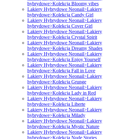
hybrydowe>Kolekcja Bloomy vibes
Lakiery Hybrydowe Neonail>Lakiery
hybrydowe>Kolekcja Candy Girl
Lakiery Hybrydowe Neonail>Lakiery
hybrydowe>Kolekcja Cover Girl
Lakiery Hybrydowe Neonail>Lakiery
hybrydowe>Kolekcja Crystal Spirit
Lakiery Hybrydowe Neonail>Lakiery
hybrydowe>Kolekcja Dreamy Shades
Lakiery Hybrydowe Neonail>Lakiery
hybrydowe>Kolekcja Enjoy Yourself
Lakiery Hybrydowe Neonail>Lakiery
hybrydowe>Kolekcja Fall in Love
Lakiery Hybrydowe Neonail>Lakiery
hybrydowe>Kolekcja Grunge
Lakiery Hybrydowe Neonail>Lakiery
hybrydowe>Kolekcja Lady in Red
Lakiery Hybrydowe Neonail>Lakiery
hybrydowe>Kolekcja Liberte
Lakiery Hybrydowe Neonail>Lakiery
hybrydowe>Kolekcja Milady
Lakiery Hybrydowe Neonail>Lakiery
hybrydowe>Kolekcja Mystic Nature
Lakiery Hybrydowe Neonail>Lakiery
hybrydowe>Kolekcja Nude Stories