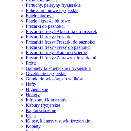
Fartuchy, peleryny fryzjerskie
Folie aluminiowe fryzjerskie
Fotele biurowe
Fotele i krzesła biurowe
Frezarki do paznokci
Frezarki i frezy>Akcesoria do frezarek
Frezarki i frezy>Frezarki
Frezarki i frezy>Frezarki do paznokci
Frezarki i frezy>Frezy do paznokci
Frezarki i frezy>Kapturki ścierne
Frezarki i frezy>Zestawy z frezarkami
Frotte
Gabinety kosmetyczne i fryzjerskie
Grzebienie fryzjerskie
Gumki do włosów, do wałków
Hafty
Higieniczne
Hokery
Infrazony i klimazony
Kabury fryzjerskie
Kapturki ścierne
Kleje
Klipsy, klamry, wsuwki fryzjerskie
Kobiety