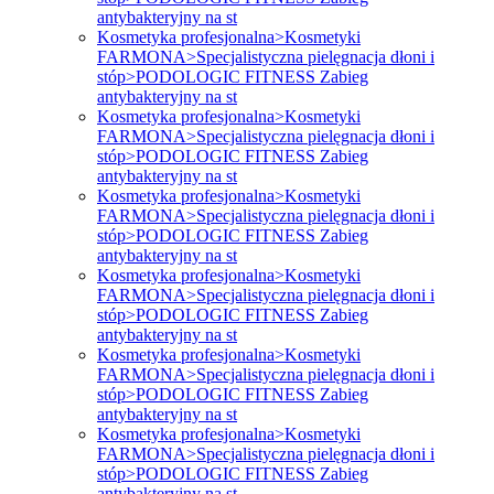
antybakteryjny na st
Kosmetyka profesjonalna>Kosmetyki
FARMONA>Specjalistyczna pielęgnacja dłoni i
stóp>PODOLOGIC FITNESS Zabieg
antybakteryjny na st
Kosmetyka profesjonalna>Kosmetyki
FARMONA>Specjalistyczna pielęgnacja dłoni i
stóp>PODOLOGIC FITNESS Zabieg
antybakteryjny na st
Kosmetyka profesjonalna>Kosmetyki
FARMONA>Specjalistyczna pielęgnacja dłoni i
stóp>PODOLOGIC FITNESS Zabieg
antybakteryjny na st
Kosmetyka profesjonalna>Kosmetyki
FARMONA>Specjalistyczna pielęgnacja dłoni i
stóp>PODOLOGIC FITNESS Zabieg
antybakteryjny na st
Kosmetyka profesjonalna>Kosmetyki
FARMONA>Specjalistyczna pielęgnacja dłoni i
stóp>PODOLOGIC FITNESS Zabieg
antybakteryjny na st
Kosmetyka profesjonalna>Kosmetyki
FARMONA>Specjalistyczna pielęgnacja dłoni i
stóp>PODOLOGIC FITNESS Zabieg
antybakteryjny na st