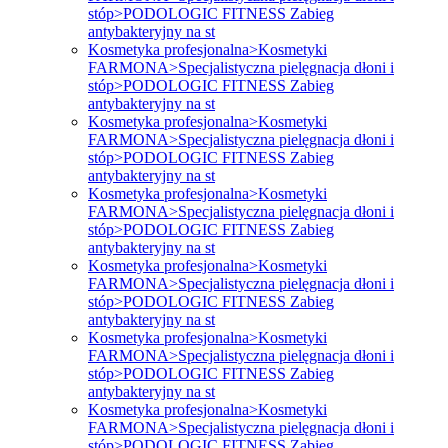
stóp>PODOLOGIC FITNESS Zabieg
antybakteryjny na st
Kosmetyka profesjonalna>Kosmetyki
FARMONA>Specjalistyczna pielęgnacja dłoni i
stóp>PODOLOGIC FITNESS Zabieg
antybakteryjny na st
Kosmetyka profesjonalna>Kosmetyki
FARMONA>Specjalistyczna pielęgnacja dłoni i
stóp>PODOLOGIC FITNESS Zabieg
antybakteryjny na st
Kosmetyka profesjonalna>Kosmetyki
FARMONA>Specjalistyczna pielęgnacja dłoni i
stóp>PODOLOGIC FITNESS Zabieg
antybakteryjny na st
Kosmetyka profesjonalna>Kosmetyki
FARMONA>Specjalistyczna pielęgnacja dłoni i
stóp>PODOLOGIC FITNESS Zabieg
antybakteryjny na st
Kosmetyka profesjonalna>Kosmetyki
FARMONA>Specjalistyczna pielęgnacja dłoni i
stóp>PODOLOGIC FITNESS Zabieg
antybakteryjny na st
Kosmetyka profesjonalna>Kosmetyki
FARMONA>Specjalistyczna pielęgnacja dłoni i
stóp>PODOLOGIC FITNESS Zabieg