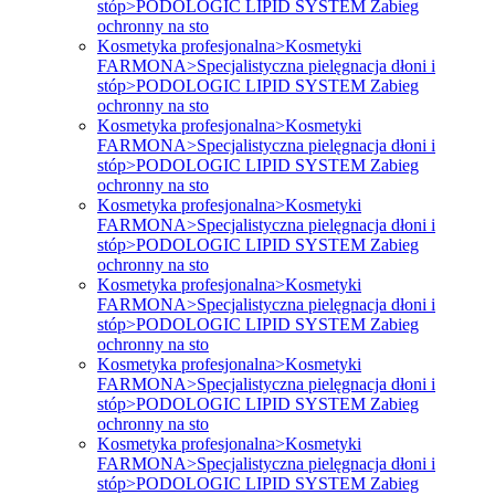
stóp>PODOLOGIC LIPID SYSTEM Zabieg
ochronny na sto
Kosmetyka profesjonalna>Kosmetyki
FARMONA>Specjalistyczna pielęgnacja dłoni i
stóp>PODOLOGIC LIPID SYSTEM Zabieg
ochronny na sto
Kosmetyka profesjonalna>Kosmetyki
FARMONA>Specjalistyczna pielęgnacja dłoni i
stóp>PODOLOGIC LIPID SYSTEM Zabieg
ochronny na sto
Kosmetyka profesjonalna>Kosmetyki
FARMONA>Specjalistyczna pielęgnacja dłoni i
stóp>PODOLOGIC LIPID SYSTEM Zabieg
ochronny na sto
Kosmetyka profesjonalna>Kosmetyki
FARMONA>Specjalistyczna pielęgnacja dłoni i
stóp>PODOLOGIC LIPID SYSTEM Zabieg
ochronny na sto
Kosmetyka profesjonalna>Kosmetyki
FARMONA>Specjalistyczna pielęgnacja dłoni i
stóp>PODOLOGIC LIPID SYSTEM Zabieg
ochronny na sto
Kosmetyka profesjonalna>Kosmetyki
FARMONA>Specjalistyczna pielęgnacja dłoni i
stóp>PODOLOGIC LIPID SYSTEM Zabieg