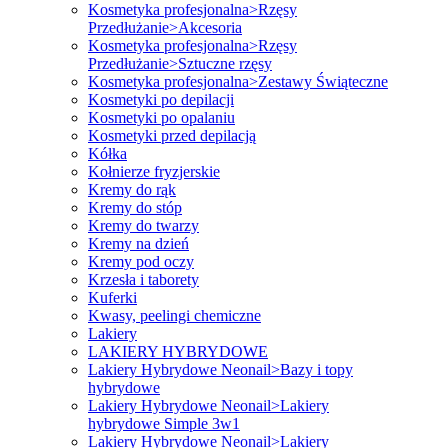
Kosmetyka profesjonalna>Rzęsy
Przedłużanie>Akcesoria
Kosmetyka profesjonalna>Rzęsy
Przedłużanie>Sztuczne rzęsy
Kosmetyka profesjonalna>Zestawy Świąteczne
Kosmetyki po depilacji
Kosmetyki po opalaniu
Kosmetyki przed depilacją
Kółka
Kołnierze fryzjerskie
Kremy do rąk
Kremy do stóp
Kremy do twarzy
Kremy na dzień
Kremy pod oczy
Krzesła i taborety
Kuferki
Kwasy, peelingi chemiczne
Lakiery
LAKIERY HYBRYDOWE
Lakiery Hybrydowe Neonail>Bazy i topy
hybrydowe
Lakiery Hybrydowe Neonail>Lakiery
hybrydowe Simple 3w1
Lakiery Hybrydowe Neonail>Lakiery