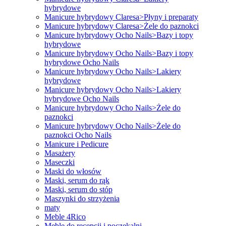
hybrydowe
Manicure hybrydowy Claresa>Płyny i preparaty
Manicure hybrydowy Claresa>Żele do paznokci
Manicure hybrydowy Ocho Nails>Bazy i topy
hybrydowe
Manicure hybrydowy Ocho Nails>Bazy i topy
hybrydowe Ocho Nails
Manicure hybrydowy Ocho Nails>Lakiery
hybrydowe
Manicure hybrydowy Ocho Nails>Lakiery
hybrydowe Ocho Nails
Manicure hybrydowy Ocho Nails>Żele do
paznokci
Manicure hybrydowy Ocho Nails>Żele do
paznokci Ocho Nails
Manicure i Pedicure
Masażery
Maseczki
Maski do włosów
Maski, serum do rąk
Maski, serum do stóp
Maszynki do strzyżenia
maty
Meble 4Rico
Meble do recepcji i poczekalni