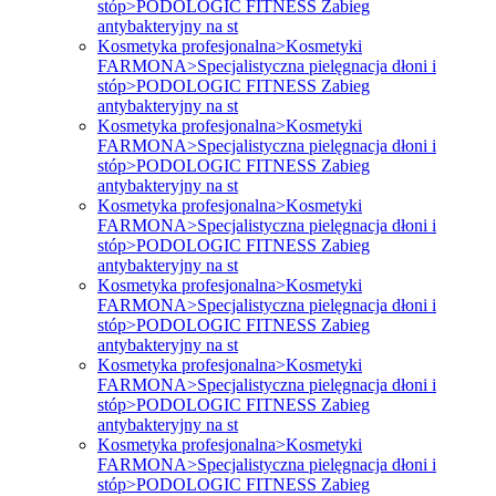
stóp>PODOLOGIC FITNESS Zabieg
antybakteryjny na st
Kosmetyka profesjonalna>Kosmetyki
FARMONA>Specjalistyczna pielęgnacja dłoni i
stóp>PODOLOGIC FITNESS Zabieg
antybakteryjny na st
Kosmetyka profesjonalna>Kosmetyki
FARMONA>Specjalistyczna pielęgnacja dłoni i
stóp>PODOLOGIC FITNESS Zabieg
antybakteryjny na st
Kosmetyka profesjonalna>Kosmetyki
FARMONA>Specjalistyczna pielęgnacja dłoni i
stóp>PODOLOGIC FITNESS Zabieg
antybakteryjny na st
Kosmetyka profesjonalna>Kosmetyki
FARMONA>Specjalistyczna pielęgnacja dłoni i
stóp>PODOLOGIC FITNESS Zabieg
antybakteryjny na st
Kosmetyka profesjonalna>Kosmetyki
FARMONA>Specjalistyczna pielęgnacja dłoni i
stóp>PODOLOGIC FITNESS Zabieg
antybakteryjny na st
Kosmetyka profesjonalna>Kosmetyki
FARMONA>Specjalistyczna pielęgnacja dłoni i
stóp>PODOLOGIC FITNESS Zabieg