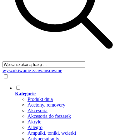
wyszukiwanie zaawansowane
Kategorie
Produkt dnia
Acetony, removery
Akcesoria
Akcesoria do frezarek
Akryle
Allegro
Ampułki, toniki, wcierki
Antyperspiranty