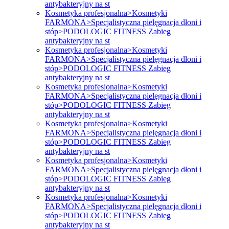
antybakteryjny na st
Kosmetyka profesjonalna>Kosmetyki
FARMONA>Specjalistyczna pielęgnacja dłoni i
stóp>PODOLOGIC FITNESS Zabieg
antybakteryjny na st
Kosmetyka profesjonalna>Kosmetyki
FARMONA>Specjalistyczna pielęgnacja dłoni i
stóp>PODOLOGIC FITNESS Zabieg
antybakteryjny na st
Kosmetyka profesjonalna>Kosmetyki
FARMONA>Specjalistyczna pielęgnacja dłoni i
stóp>PODOLOGIC FITNESS Zabieg
antybakteryjny na st
Kosmetyka profesjonalna>Kosmetyki
FARMONA>Specjalistyczna pielęgnacja dłoni i
stóp>PODOLOGIC FITNESS Zabieg
antybakteryjny na st
Kosmetyka profesjonalna>Kosmetyki
FARMONA>Specjalistyczna pielęgnacja dłoni i
stóp>PODOLOGIC FITNESS Zabieg
antybakteryjny na st
Kosmetyka profesjonalna>Kosmetyki
FARMONA>Specjalistyczna pielęgnacja dłoni i
stóp>PODOLOGIC FITNESS Zabieg
antybakteryjny na st