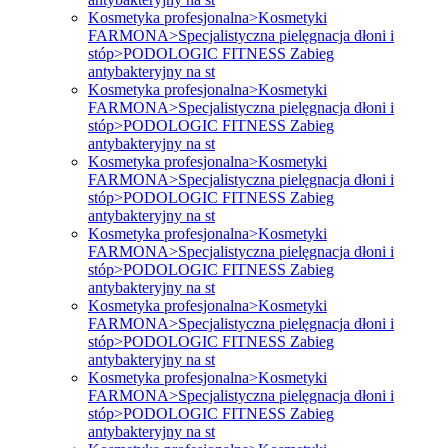
Kosmetyka profesjonalna>Kosmetyki
FARMONA>Specjalistyczna pielęgnacja dłoni i
stóp>PODOLOGIC FITNESS Zabieg
antybakteryjny na st
Kosmetyka profesjonalna>Kosmetyki
FARMONA>Specjalistyczna pielęgnacja dłoni i
stóp>PODOLOGIC FITNESS Zabieg
antybakteryjny na st
Kosmetyka profesjonalna>Kosmetyki
FARMONA>Specjalistyczna pielęgnacja dłoni i
stóp>PODOLOGIC FITNESS Zabieg
antybakteryjny na st
Kosmetyka profesjonalna>Kosmetyki
FARMONA>Specjalistyczna pielęgnacja dłoni i
stóp>PODOLOGIC FITNESS Zabieg
antybakteryjny na st
Kosmetyka profesjonalna>Kosmetyki
FARMONA>Specjalistyczna pielęgnacja dłoni i
stóp>PODOLOGIC FITNESS Zabieg
antybakteryjny na st
Kosmetyka profesjonalna>Kosmetyki
FARMONA>Specjalistyczna pielęgnacja dłoni i
stóp>PODOLOGIC FITNESS Zabieg
antybakteryjny na st