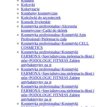
Kolagen
Kolczyki
Koloryzacja
Kombajny kosmetyczne
Końcówki do szczoteczek
Konsole fryzjerskie
Kosmetyka profesjonalna>Akcesoria
kosmetyczne>Cążki do skórek
Kosmetyka profesjonalna>Kosmetyki Apis
Professional>Pielęgnacja ciała
Kosmetyka profesjonalna>Kosmetyki CELL
COSMETICS
Kosmetyka profesjonalna>Kosmetyki
FARMONA>Specjalistyczna pielęgnacja dłoni i
stóp>PODOLOGIC FITNESS Zabieg
antybakteryjny na st
Kosmetyka profesjonalna>Kosmetyki
FARMONA>Specjalistyczna pielęgnacja dłoni i
stóp>PODOLOGIC FITNESS Zabieg
antybakteryjny na st
Kosmetyka profesjonalna>Kosmetyki
FARMONA>Specjalistyczna pielęgnacja dłoni i
stóp>PODOLOGIC FITNESS Zabieg
antybakteryjny na st
Kosmetyka profesjonalna>Kosmetyki