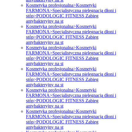
Kosmetyka profesjonalna>Kosmetyki
FARMONA>Specjalistyczna pielęgnacja dłoni i
stóp>PODOLOGIC FITNESS Zabieg
antybakteryjny na st
Kosmetyka profesjonalna>Kosmetyki
FARMONA>Specjalistyczna pielęgnacja dłoni i
stóp>PODOLOGIC FITNESS Zabieg
antybakteryjny na st
Kosmetyka profesjonalna>Kosmetyki
FARMONA>Specjalistyczna pielęgnacja dłoni i
stóp>PODOLOGIC FITNESS Zabieg
antybakteryjny na st
Kosmetyka profesjonalna>Kosmetyki
FARMONA>Specjalistyczna pielęgnacja dłoni i
stóp>PODOLOGIC FITNESS Zabieg
antybakteryjny na st
Kosmetyka profesjonalna>Kosmetyki
FARMONA>Specjalistyczna pielęgnacja dłoni i
stóp>PODOLOGIC FITNESS Zabieg
antybakteryjny na st
Kosmetyka profesjonalna>Kosmetyki
FARMONA>Specjalistyczna pielęgnacja dłoni i
stóp>PODOLOGIC FITNESS Zabieg
antybakteryjny na st