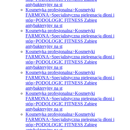
antybakteryjny na st
Kosmetyka profesjonalna>Kosmetyki
FARMONA>Specjalistyczna pielęgnacja dłoni i
stóp>PODOLOGIC FITNESS Zabieg
antybakteryjny na st
Kosmetyka profesjonalna>Kosmetyki
FARMONA>Specjalistyczna pielęgnacja dłoni i
stóp>PODOLOGIC FITNESS Zabieg
antybakteryjny na st
Kosmetyka profesjonalna>Kosmetyki
FARMONA>Specjalistyczna pielęgnacja dłoni i
stóp>PODOLOGIC FITNESS Zabieg
antybakteryjny na st
Kosmetyka profesjonalna>Kosmetyki
FARMONA>Specjalistyczna pielęgnacja dłoni i
stóp>PODOLOGIC FITNESS Zabieg
antybakteryjny na st
Kosmetyka profesjonalna>Kosmetyki
FARMONA>Specjalistyczna pielęgnacja dłoni i
stóp>PODOLOGIC FITNESS Zabieg
antybakteryjny na st
Kosmetyka profesjonalna>Kosmetyki
FARMONA>Specjalistyczna pielęgnacja dłoni i
stóp>PODOLOGIC FITNESS Zabieg
antybakteryjny na st