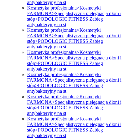
antybakteryjny na st
Kosmetyka profesjonalna>Kosmetyki
FARMONA>Specjalistyczna pielęgnacja dłoni i
stóp>PODOLOGIC FITNESS Zabieg
antybakteryjny na st
Kosmetyka profesjonalna>Kosmetyki
FARMONA>Specjalistyczna pielęgnacja dłoni i
stóp>PODOLOGIC FITNESS Zabieg
antybakteryjny na st
Kosmetyka profesjonalna>Kosmetyki
FARMONA>Specjalistyczna pielęgnacja dłoni i
stóp>PODOLOGIC FITNESS Zabieg
antybakteryjny na st
Kosmetyka profesjonalna>Kosmetyki
FARMONA>Specjalistyczna pielęgnacja dłoni i
stóp>PODOLOGIC FITNESS Zabieg
antybakteryjny na st
Kosmetyka profesjonalna>Kosmetyki
FARMONA>Specjalistyczna pielęgnacja dłoni i
stóp>PODOLOGIC FITNESS Zabieg
antybakteryjny na st
Kosmetyka profesjonalna>Kosmetyki
FARMONA>Specjalistyczna pielęgnacja dłoni i
stóp>PODOLOGIC FITNESS Zabieg
antybakteryjny na st