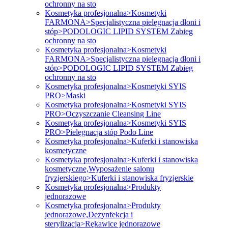
ochronny na sto
Kosmetyka profesjonalna>Kosmetyki
FARMONA>Specjalistyczna pielęgnacja dłoni i
stóp>PODOLOGIC LIPID SYSTEM Zabieg
ochronny na sto
Kosmetyka profesjonalna>Kosmetyki
FARMONA>Specjalistyczna pielęgnacja dłoni i
stóp>PODOLOGIC LIPID SYSTEM Zabieg
ochronny na sto
Kosmetyka profesjonalna>Kosmetyki SYIS
PRO>Maski
Kosmetyka profesjonalna>Kosmetyki SYIS
PRO>Oczyszczanie Cleansing Line
Kosmetyka profesjonalna>Kosmetyki SYIS
PRO>Pielęgnacja stóp Podo Line
Kosmetyka profesjonalna>Kuferki i stanowiska
kosmetyczne
Kosmetyka profesjonalna>Kuferki i stanowiska
kosmetyczne,Wyposażenie salonu
fryzjerskiego>Kuferki i stanowiska fryzjerskie
Kosmetyka profesjonalna>Produkty
jednorazowe
Kosmetyka profesjonalna>Produkty
jednorazowe,Dezynfekcja i
sterylizacja>Rękawice jednorazowe