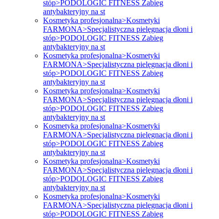
stóp>PODOLOGIC FITNESS Zabieg
antybakteryjny na st
Kosmetyka profesjonalna>Kosmetyki
FARMONA>Specjalistyczna pielęgnacja dłoni i
stóp>PODOLOGIC FITNESS Zabieg
antybakteryjny na st
Kosmetyka profesjonalna>Kosmetyki
FARMONA>Specjalistyczna pielęgnacja dłoni i
stóp>PODOLOGIC FITNESS Zabieg
antybakteryjny na st
Kosmetyka profesjonalna>Kosmetyki
FARMONA>Specjalistyczna pielęgnacja dłoni i
stóp>PODOLOGIC FITNESS Zabieg
antybakteryjny na st
Kosmetyka profesjonalna>Kosmetyki
FARMONA>Specjalistyczna pielęgnacja dłoni i
stóp>PODOLOGIC FITNESS Zabieg
antybakteryjny na st
Kosmetyka profesjonalna>Kosmetyki
FARMONA>Specjalistyczna pielęgnacja dłoni i
stóp>PODOLOGIC FITNESS Zabieg
antybakteryjny na st
Kosmetyka profesjonalna>Kosmetyki
FARMONA>Specjalistyczna pielęgnacja dłoni i
stóp>PODOLOGIC FITNESS Zabieg