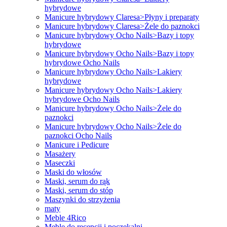
hybrydowe
Manicure hybrydowy Claresa>Płyny i preparaty
Manicure hybrydowy Claresa>Żele do paznokci
Manicure hybrydowy Ocho Nails>Bazy i topy
hybrydowe
Manicure hybrydowy Ocho Nails>Bazy i topy
hybrydowe Ocho Nails
Manicure hybrydowy Ocho Nails>Lakiery
hybrydowe
Manicure hybrydowy Ocho Nails>Lakiery
hybrydowe Ocho Nails
Manicure hybrydowy Ocho Nails>Żele do
paznokci
Manicure hybrydowy Ocho Nails>Żele do
paznokci Ocho Nails
Manicure i Pedicure
Masażery
Maseczki
Maski do włosów
Maski, serum do rąk
Maski, serum do stóp
Maszynki do strzyżenia
maty
Meble 4Rico
Meble do recepcji i poczekalni