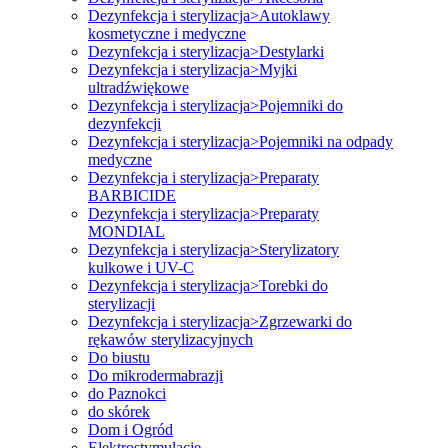
Dezynfekcja i sterylizacja>Autoklawy
kosmetyczne i medyczne
Dezynfekcja i sterylizacja>Destylarki
Dezynfekcja i sterylizacja>Myjki
ultradźwiękowe
Dezynfekcja i sterylizacja>Pojemniki do
dezynfekcji
Dezynfekcja i sterylizacja>Pojemniki na odpady
medyczne
Dezynfekcja i sterylizacja>Preparaty
BARBICIDE
Dezynfekcja i sterylizacja>Preparaty
MONDIAL
Dezynfekcja i sterylizacja>Sterylizatory
kulkowe i UV-C
Dezynfekcja i sterylizacja>Torebki do
sterylizacji
Dezynfekcja i sterylizacja>Zgrzewarki do
rękawów sterylizacyjnych
Do biustu
Do mikrodermabrazji
do Paznokci
do skórek
Dom i Ogród
Elektrostymulacje