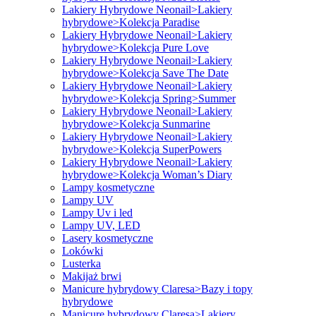
Lakiery Hybrydowe Neonail>Lakiery
hybrydowe>Kolekcja Paradise
Lakiery Hybrydowe Neonail>Lakiery
hybrydowe>Kolekcja Pure Love
Lakiery Hybrydowe Neonail>Lakiery
hybrydowe>Kolekcja Save The Date
Lakiery Hybrydowe Neonail>Lakiery
hybrydowe>Kolekcja Spring>Summer
Lakiery Hybrydowe Neonail>Lakiery
hybrydowe>Kolekcja Sunmarine
Lakiery Hybrydowe Neonail>Lakiery
hybrydowe>Kolekcja SuperPowers
Lakiery Hybrydowe Neonail>Lakiery
hybrydowe>Kolekcja Woman’s Diary
Lampy kosmetyczne
Lampy UV
Lampy Uv i led
Lampy UV, LED
Lasery kosmetyczne
Lokówki
Lusterka
Makijaż brwi
Manicure hybrydowy Claresa>Bazy i topy
hybrydowe
Manicure hybrydowy Claresa>Lakiery