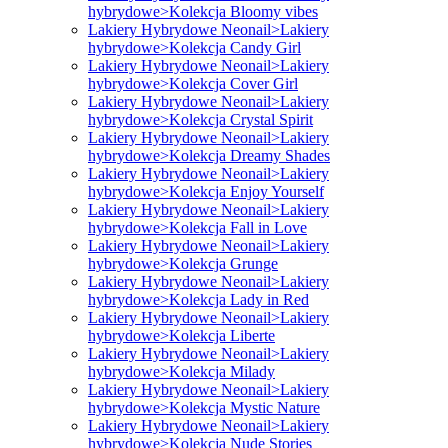
hybrydowe>Kolekcja Bloomy vibes
Lakiery Hybrydowe Neonail>Lakiery
hybrydowe>Kolekcja Candy Girl
Lakiery Hybrydowe Neonail>Lakiery
hybrydowe>Kolekcja Cover Girl
Lakiery Hybrydowe Neonail>Lakiery
hybrydowe>Kolekcja Crystal Spirit
Lakiery Hybrydowe Neonail>Lakiery
hybrydowe>Kolekcja Dreamy Shades
Lakiery Hybrydowe Neonail>Lakiery
hybrydowe>Kolekcja Enjoy Yourself
Lakiery Hybrydowe Neonail>Lakiery
hybrydowe>Kolekcja Fall in Love
Lakiery Hybrydowe Neonail>Lakiery
hybrydowe>Kolekcja Grunge
Lakiery Hybrydowe Neonail>Lakiery
hybrydowe>Kolekcja Lady in Red
Lakiery Hybrydowe Neonail>Lakiery
hybrydowe>Kolekcja Liberte
Lakiery Hybrydowe Neonail>Lakiery
hybrydowe>Kolekcja Milady
Lakiery Hybrydowe Neonail>Lakiery
hybrydowe>Kolekcja Mystic Nature
Lakiery Hybrydowe Neonail>Lakiery
hybrydowe>Kolekcja Nude Stories