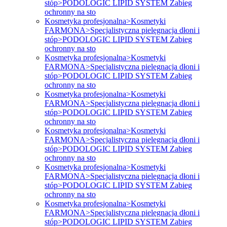
stóp>PODOLOGIC LIPID SYSTEM Zabieg
ochronny na sto
Kosmetyka profesjonalna>Kosmetyki
FARMONA>Specjalistyczna pielęgnacja dłoni i
stóp>PODOLOGIC LIPID SYSTEM Zabieg
ochronny na sto
Kosmetyka profesjonalna>Kosmetyki
FARMONA>Specjalistyczna pielęgnacja dłoni i
stóp>PODOLOGIC LIPID SYSTEM Zabieg
ochronny na sto
Kosmetyka profesjonalna>Kosmetyki
FARMONA>Specjalistyczna pielęgnacja dłoni i
stóp>PODOLOGIC LIPID SYSTEM Zabieg
ochronny na sto
Kosmetyka profesjonalna>Kosmetyki
FARMONA>Specjalistyczna pielęgnacja dłoni i
stóp>PODOLOGIC LIPID SYSTEM Zabieg
ochronny na sto
Kosmetyka profesjonalna>Kosmetyki
FARMONA>Specjalistyczna pielęgnacja dłoni i
stóp>PODOLOGIC LIPID SYSTEM Zabieg
ochronny na sto
Kosmetyka profesjonalna>Kosmetyki
FARMONA>Specjalistyczna pielęgnacja dłoni i
stóp>PODOLOGIC LIPID SYSTEM Zabieg