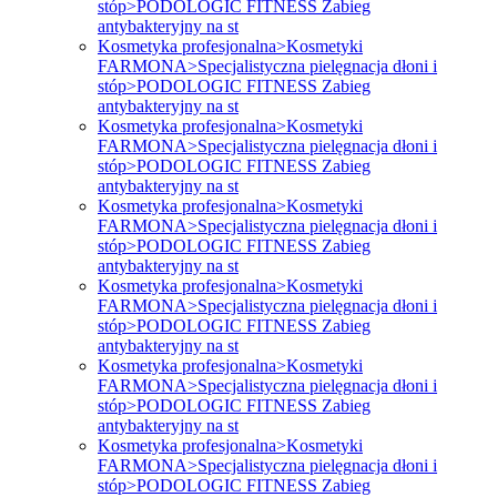
stóp>PODOLOGIC FITNESS Zabieg
antybakteryjny na st
Kosmetyka profesjonalna>Kosmetyki
FARMONA>Specjalistyczna pielęgnacja dłoni i
stóp>PODOLOGIC FITNESS Zabieg
antybakteryjny na st
Kosmetyka profesjonalna>Kosmetyki
FARMONA>Specjalistyczna pielęgnacja dłoni i
stóp>PODOLOGIC FITNESS Zabieg
antybakteryjny na st
Kosmetyka profesjonalna>Kosmetyki
FARMONA>Specjalistyczna pielęgnacja dłoni i
stóp>PODOLOGIC FITNESS Zabieg
antybakteryjny na st
Kosmetyka profesjonalna>Kosmetyki
FARMONA>Specjalistyczna pielęgnacja dłoni i
stóp>PODOLOGIC FITNESS Zabieg
antybakteryjny na st
Kosmetyka profesjonalna>Kosmetyki
FARMONA>Specjalistyczna pielęgnacja dłoni i
stóp>PODOLOGIC FITNESS Zabieg
antybakteryjny na st
Kosmetyka profesjonalna>Kosmetyki
FARMONA>Specjalistyczna pielęgnacja dłoni i
stóp>PODOLOGIC FITNESS Zabieg