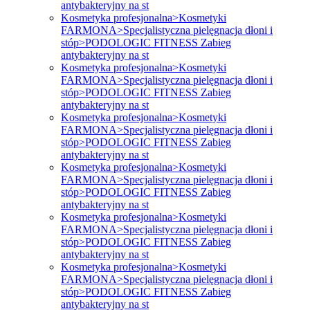
antybakteryjny na st
Kosmetyka profesjonalna>Kosmetyki
FARMONA>Specjalistyczna pielęgnacja dłoni i
stóp>PODOLOGIC FITNESS Zabieg
antybakteryjny na st
Kosmetyka profesjonalna>Kosmetyki
FARMONA>Specjalistyczna pielęgnacja dłoni i
stóp>PODOLOGIC FITNESS Zabieg
antybakteryjny na st
Kosmetyka profesjonalna>Kosmetyki
FARMONA>Specjalistyczna pielęgnacja dłoni i
stóp>PODOLOGIC FITNESS Zabieg
antybakteryjny na st
Kosmetyka profesjonalna>Kosmetyki
FARMONA>Specjalistyczna pielęgnacja dłoni i
stóp>PODOLOGIC FITNESS Zabieg
antybakteryjny na st
Kosmetyka profesjonalna>Kosmetyki
FARMONA>Specjalistyczna pielęgnacja dłoni i
stóp>PODOLOGIC FITNESS Zabieg
antybakteryjny na st
Kosmetyka profesjonalna>Kosmetyki
FARMONA>Specjalistyczna pielęgnacja dłoni i
stóp>PODOLOGIC FITNESS Zabieg
antybakteryjny na st