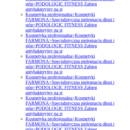
stóp>PODOLOGIC FITNESS Zabieg
antybakteryjny na st
Kosmetyka profesjonalna>Kosmetyki
FARMONA>Specjalistyczna pielęgnacja dłoni i
stóp>PODOLOGIC FITNESS Zabieg
antybakteryjny na st
Kosmetyka profesjonalna>Kosmetyki
FARMONA>Specjalistyczna pielęgnacja dłoni i
stóp>PODOLOGIC FITNESS Zabieg
antybakteryjny na st
Kosmetyka profesjonalna>Kosmetyki
FARMONA>Specjalistyczna pielęgnacja dłoni i
stóp>PODOLOGIC FITNESS Zabieg
antybakteryjny na st
Kosmetyka profesjonalna>Kosmetyki
FARMONA>Specjalistyczna pielęgnacja dłoni i
stóp>PODOLOGIC FITNESS Zabieg
antybakteryjny na st
Kosmetyka profesjonalna>Kosmetyki
FARMONA>Specjalistyczna pielęgnacja dłoni i
stóp>PODOLOGIC FITNESS Zabieg
antybakteryjny na st
Kosmetyka profesjonalna>Kosmetyki
FARMONA>Specjalistyczna pielęgnacja dłoni i
stóp>PODOLOGIC FITNESS Zabieg