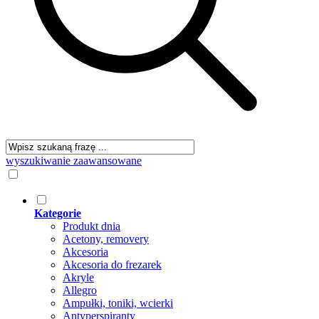
wyszukiwanie zaawansowane
Kategorie
Produkt dnia
Acetony, removery
Akcesoria
Akcesoria do frezarek
Akryle
Allegro
Ampułki, toniki, wcierki
Antyperspiranty