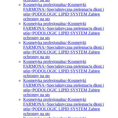
Kosmetyka profesjonalna>Kosmetyki
FARMONA>Specjalistyczna pielęgnacja dłoni i
stóp>PODOLOGIC LIPID SYSTEM Zabieg
ochronny na sto
Kosmetyka profesjonalna>Kosmetyki
FARMONA>Specjalistyczna pielęgnacja dłoni i
stóp>PODOLOGIC LIPID SYSTEM Zabieg
ochronny na sto
Kosmetyka profesjonalna>Kosmetyki
FARMONA>Specjalistyczna pielęgnacja dłoni i
stóp>PODOLOGIC LIPID SYSTEM Zabieg
ochronny na sto
Kosmetyka profesjonalna>Kosmetyki
FARMONA>Specjalistyczna pielęgnacja dłoni i
stóp>PODOLOGIC LIPID SYSTEM Zabieg
ochronny na sto
Kosmetyka profesjonalna>Kosmetyki
FARMONA>Specjalistyczna pielęgnacja dłoni i
stóp>PODOLOGIC LIPID SYSTEM Zabieg
ochronny na sto
Kosmetyka profesjonalna>Kosmetyki
FARMONA>Specjalistyczna pielęgnacja dłoni i
stóp>PODOLOGIC LIPID SYSTEM Zabieg
ochronny na sto