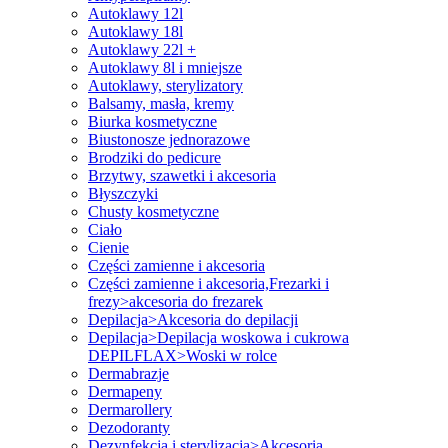
Autoklawy 12l
Autoklawy 18l
Autoklawy 22l +
Autoklawy 8l i mniejsze
Autoklawy, sterylizatory
Balsamy, masła, kremy
Biurka kosmetyczne
Biustonosze jednorazowe
Brodziki do pedicure
Brzytwy, szawetki i akcesoria
Błyszczyki
Chusty kosmetyczne
Ciało
Cienie
Części zamienne i akcesoria
Części zamienne i akcesoria,Frezarki i
frezy>akcesoria do frezarek
Depilacja>Akcesoria do depilacji
Depilacja>Depilacja woskowa i cukrowa
DEPILFLAX>Woski w rolce
Dermabrazje
Dermapeny
Dermarollery
Dezodoranty
Dezynfekcja i sterylizacja>Akcesoria