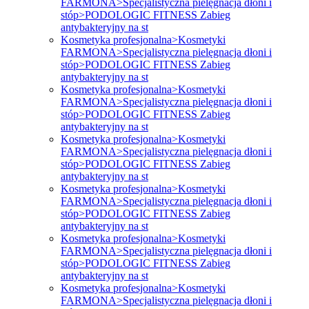
FARMONA>Specjalistyczna pielęgnacja dłoni i
stóp>PODOLOGIC FITNESS Zabieg
antybakteryjny na st
Kosmetyka profesjonalna>Kosmetyki
FARMONA>Specjalistyczna pielęgnacja dłoni i
stóp>PODOLOGIC FITNESS Zabieg
antybakteryjny na st
Kosmetyka profesjonalna>Kosmetyki
FARMONA>Specjalistyczna pielęgnacja dłoni i
stóp>PODOLOGIC FITNESS Zabieg
antybakteryjny na st
Kosmetyka profesjonalna>Kosmetyki
FARMONA>Specjalistyczna pielęgnacja dłoni i
stóp>PODOLOGIC FITNESS Zabieg
antybakteryjny na st
Kosmetyka profesjonalna>Kosmetyki
FARMONA>Specjalistyczna pielęgnacja dłoni i
stóp>PODOLOGIC FITNESS Zabieg
antybakteryjny na st
Kosmetyka profesjonalna>Kosmetyki
FARMONA>Specjalistyczna pielęgnacja dłoni i
stóp>PODOLOGIC FITNESS Zabieg
antybakteryjny na st
Kosmetyka profesjonalna>Kosmetyki
FARMONA>Specjalistyczna pielęgnacja dłoni i