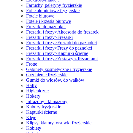
Fartuchy, peleryny fryzjerskie
Folie aluminiowe fryzjerskie
Fotele biurowe
Fotele i krzesła biurowe
Frezarki do paznokci
Frezarki i frezy>Akcesoria do frezarek
Frezarki i frezy>Frezarki
Frezarki i frezy>Frezarki do paznokci
Frezarki i frezy>Frezy do paznokci
Frezarki i frezy>Kapturki ścierne
Frezarki i frezy>Zestawy z frezarkami
Frotte
Gabinety kosmetyczne i fryzjerskie
Grzebienie fryzjerskie
Gumki do włosów, do wałków
Hafty
Higieniczne
Hokery
Infrazony i klimazony
Kabury fryzjerskie
Kapturki ścierne
Kleje
Klipsy, klamry, wsuwki fryzjerskie
Kobiety