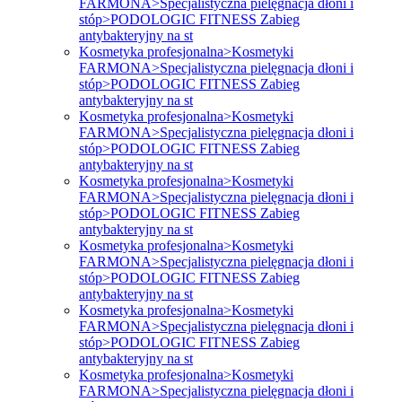
FARMONA>Specjalistyczna pielęgnacja dłoni i
stóp>PODOLOGIC FITNESS Zabieg
antybakteryjny na st
Kosmetyka profesjonalna>Kosmetyki
FARMONA>Specjalistyczna pielęgnacja dłoni i
stóp>PODOLOGIC FITNESS Zabieg
antybakteryjny na st
Kosmetyka profesjonalna>Kosmetyki
FARMONA>Specjalistyczna pielęgnacja dłoni i
stóp>PODOLOGIC FITNESS Zabieg
antybakteryjny na st
Kosmetyka profesjonalna>Kosmetyki
FARMONA>Specjalistyczna pielęgnacja dłoni i
stóp>PODOLOGIC FITNESS Zabieg
antybakteryjny na st
Kosmetyka profesjonalna>Kosmetyki
FARMONA>Specjalistyczna pielęgnacja dłoni i
stóp>PODOLOGIC FITNESS Zabieg
antybakteryjny na st
Kosmetyka profesjonalna>Kosmetyki
FARMONA>Specjalistyczna pielęgnacja dłoni i
stóp>PODOLOGIC FITNESS Zabieg
antybakteryjny na st
Kosmetyka profesjonalna>Kosmetyki
FARMONA>Specjalistyczna pielęgnacja dłoni i