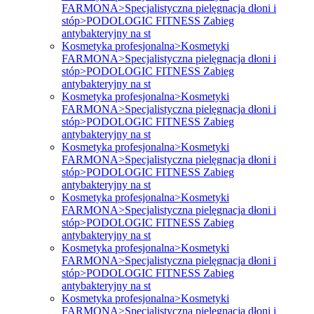
FARMONA>Specjalistyczna pielęgnacja dłoni i
stóp>PODOLOGIC FITNESS Zabieg
antybakteryjny na st
Kosmetyka profesjonalna>Kosmetyki
FARMONA>Specjalistyczna pielęgnacja dłoni i
stóp>PODOLOGIC FITNESS Zabieg
antybakteryjny na st
Kosmetyka profesjonalna>Kosmetyki
FARMONA>Specjalistyczna pielęgnacja dłoni i
stóp>PODOLOGIC FITNESS Zabieg
antybakteryjny na st
Kosmetyka profesjonalna>Kosmetyki
FARMONA>Specjalistyczna pielęgnacja dłoni i
stóp>PODOLOGIC FITNESS Zabieg
antybakteryjny na st
Kosmetyka profesjonalna>Kosmetyki
FARMONA>Specjalistyczna pielęgnacja dłoni i
stóp>PODOLOGIC FITNESS Zabieg
antybakteryjny na st
Kosmetyka profesjonalna>Kosmetyki
FARMONA>Specjalistyczna pielęgnacja dłoni i
stóp>PODOLOGIC FITNESS Zabieg
antybakteryjny na st
Kosmetyka profesjonalna>Kosmetyki
FARMONA>Specjalistyczna pielęgnacja dłoni i