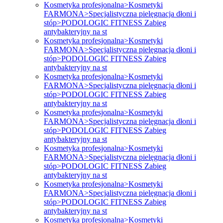
Kosmetyka profesjonalna>Kosmetyki
FARMONA>Specjalistyczna pielęgnacja dłoni i
stóp>PODOLOGIC FITNESS Zabieg
antybakteryjny na st
Kosmetyka profesjonalna>Kosmetyki
FARMONA>Specjalistyczna pielęgnacja dłoni i
stóp>PODOLOGIC FITNESS Zabieg
antybakteryjny na st
Kosmetyka profesjonalna>Kosmetyki
FARMONA>Specjalistyczna pielęgnacja dłoni i
stóp>PODOLOGIC FITNESS Zabieg
antybakteryjny na st
Kosmetyka profesjonalna>Kosmetyki
FARMONA>Specjalistyczna pielęgnacja dłoni i
stóp>PODOLOGIC FITNESS Zabieg
antybakteryjny na st
Kosmetyka profesjonalna>Kosmetyki
FARMONA>Specjalistyczna pielęgnacja dłoni i
stóp>PODOLOGIC FITNESS Zabieg
antybakteryjny na st
Kosmetyka profesjonalna>Kosmetyki
FARMONA>Specjalistyczna pielęgnacja dłoni i
stóp>PODOLOGIC FITNESS Zabieg
antybakteryjny na st
Kosmetyka profesjonalna>Kosmetyki