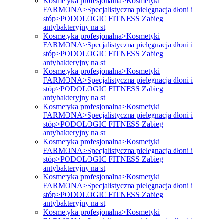
Kosmetyka profesjonalna>Kosmetyki
FARMONA>Specjalistyczna pielęgnacja dłoni i
stóp>PODOLOGIC FITNESS Zabieg
antybakteryjny na st
Kosmetyka profesjonalna>Kosmetyki
FARMONA>Specjalistyczna pielęgnacja dłoni i
stóp>PODOLOGIC FITNESS Zabieg
antybakteryjny na st
Kosmetyka profesjonalna>Kosmetyki
FARMONA>Specjalistyczna pielęgnacja dłoni i
stóp>PODOLOGIC FITNESS Zabieg
antybakteryjny na st
Kosmetyka profesjonalna>Kosmetyki
FARMONA>Specjalistyczna pielęgnacja dłoni i
stóp>PODOLOGIC FITNESS Zabieg
antybakteryjny na st
Kosmetyka profesjonalna>Kosmetyki
FARMONA>Specjalistyczna pielęgnacja dłoni i
stóp>PODOLOGIC FITNESS Zabieg
antybakteryjny na st
Kosmetyka profesjonalna>Kosmetyki
FARMONA>Specjalistyczna pielęgnacja dłoni i
stóp>PODOLOGIC FITNESS Zabieg
antybakteryjny na st
Kosmetyka profesjonalna>Kosmetyki