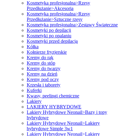
Kosmetyka profesjonalna>Rzęsy
Przedłużanie>Akcesoria
Kosmetyka profesjonalna>Rzęsy
Przedłużanie>Sztuczne rzęsy
Kosmetyka profesjonalna>Zestawy Świąteczne
Kosmetyki po depilacji
Kosmetyki po opalaniu
Kosmetyki przed depilacją
Kółka
Kołnierze fryzjerskie
Kremy do rąk
Kremy do stóp
Kremy do twarzy
Kremy na dzień
Kremy pod oczy
Krzesła i taborety
Kuferki
Kwasy, peelingi chemiczne
Lakiery
LAKIERY HYBRYDOWE
Lakiery Hybrydowe Neonail>Bazy i topy
hybrydowe
Lakiery Hybrydowe Neonail>Lakiery
hybrydowe Simple 3w1
Lakiery Hybrydowe Neonail>Lakiery