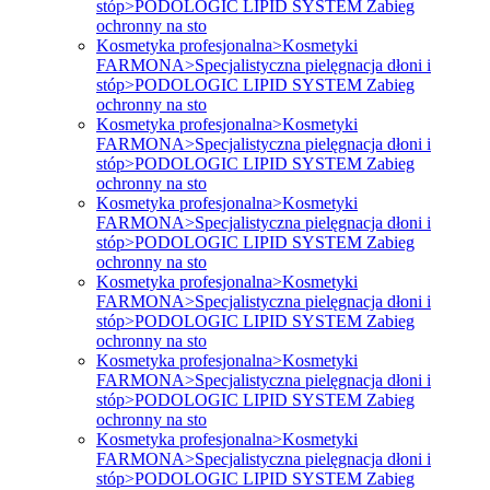
stóp>PODOLOGIC LIPID SYSTEM Zabieg
ochronny na sto
Kosmetyka profesjonalna>Kosmetyki
FARMONA>Specjalistyczna pielęgnacja dłoni i
stóp>PODOLOGIC LIPID SYSTEM Zabieg
ochronny na sto
Kosmetyka profesjonalna>Kosmetyki
FARMONA>Specjalistyczna pielęgnacja dłoni i
stóp>PODOLOGIC LIPID SYSTEM Zabieg
ochronny na sto
Kosmetyka profesjonalna>Kosmetyki
FARMONA>Specjalistyczna pielęgnacja dłoni i
stóp>PODOLOGIC LIPID SYSTEM Zabieg
ochronny na sto
Kosmetyka profesjonalna>Kosmetyki
FARMONA>Specjalistyczna pielęgnacja dłoni i
stóp>PODOLOGIC LIPID SYSTEM Zabieg
ochronny na sto
Kosmetyka profesjonalna>Kosmetyki
FARMONA>Specjalistyczna pielęgnacja dłoni i
stóp>PODOLOGIC LIPID SYSTEM Zabieg
ochronny na sto
Kosmetyka profesjonalna>Kosmetyki
FARMONA>Specjalistyczna pielęgnacja dłoni i
stóp>PODOLOGIC LIPID SYSTEM Zabieg