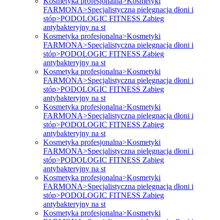
Kosmetyka profesjonalna>Kosmetyki
FARMONA>Specjalistyczna pielęgnacja dłoni i
stóp>PODOLOGIC FITNESS Zabieg
antybakteryjny na st
Kosmetyka profesjonalna>Kosmetyki
FARMONA>Specjalistyczna pielęgnacja dłoni i
stóp>PODOLOGIC FITNESS Zabieg
antybakteryjny na st
Kosmetyka profesjonalna>Kosmetyki
FARMONA>Specjalistyczna pielęgnacja dłoni i
stóp>PODOLOGIC FITNESS Zabieg
antybakteryjny na st
Kosmetyka profesjonalna>Kosmetyki
FARMONA>Specjalistyczna pielęgnacja dłoni i
stóp>PODOLOGIC FITNESS Zabieg
antybakteryjny na st
Kosmetyka profesjonalna>Kosmetyki
FARMONA>Specjalistyczna pielęgnacja dłoni i
stóp>PODOLOGIC FITNESS Zabieg
antybakteryjny na st
Kosmetyka profesjonalna>Kosmetyki
FARMONA>Specjalistyczna pielęgnacja dłoni i
stóp>PODOLOGIC FITNESS Zabieg
antybakteryjny na st
Kosmetyka profesjonalna>Kosmetyki