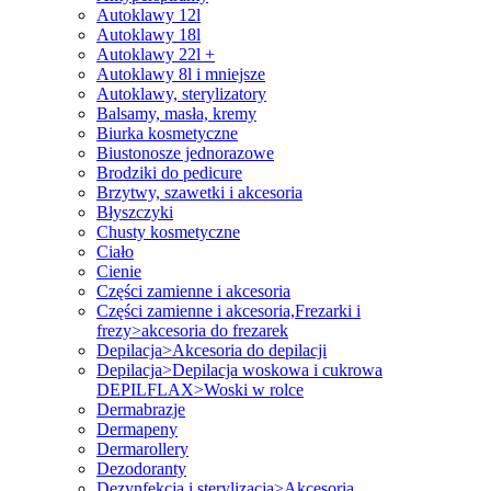
Autoklawy 12l
Autoklawy 18l
Autoklawy 22l +
Autoklawy 8l i mniejsze
Autoklawy, sterylizatory
Balsamy, masła, kremy
Biurka kosmetyczne
Biustonosze jednorazowe
Brodziki do pedicure
Brzytwy, szawetki i akcesoria
Błyszczyki
Chusty kosmetyczne
Ciało
Cienie
Części zamienne i akcesoria
Części zamienne i akcesoria,Frezarki i
frezy>akcesoria do frezarek
Depilacja>Akcesoria do depilacji
Depilacja>Depilacja woskowa i cukrowa
DEPILFLAX>Woski w rolce
Dermabrazje
Dermapeny
Dermarollery
Dezodoranty
Dezynfekcja i sterylizacja>Akcesoria