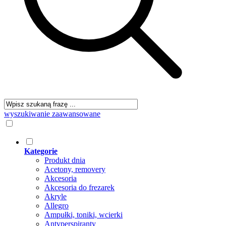
wyszukiwanie zaawansowane
Kategorie
Produkt dnia
Acetony, removery
Akcesoria
Akcesoria do frezarek
Akryle
Allegro
Ampułki, toniki, wcierki
Antyperspiranty