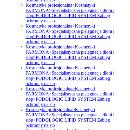
Kosmetyka profesjonalna>Kosmetyki
FARMONA>Specjalistyczna pielęgnacja dłoni i
stóp>PODOLOGIC LIPID SYSTEM Zabieg
ochronny na sto
Kosmetyka profesjonalna>Kosmetyki
FARMONA>Specjalistyczna pielęgnacja dłoni i
stóp>PODOLOGIC LIPID SYSTEM Zabieg
ochronny na sto
Kosmetyka profesjonalna>Kosmetyki
FARMONA>Specjalistyczna pielęgnacja dłoni i
stóp>PODOLOGIC LIPID SYSTEM Zabieg
ochronny na sto
Kosmetyka profesjonalna>Kosmetyki
FARMONA>Specjalistyczna pielęgnacja dłoni i
stóp>PODOLOGIC LIPID SYSTEM Zabieg
ochronny na sto
Kosmetyka profesjonalna>Kosmetyki
FARMONA>Specjalistyczna pielęgnacja dłoni i
stóp>PODOLOGIC LIPID SYSTEM Zabieg
ochronny na sto
Kosmetyka profesjonalna>Kosmetyki
FARMONA>Specjalistyczna pielęgnacja dłoni i
stóp>PODOLOGIC LIPID SYSTEM Zabieg
ochronny na sto