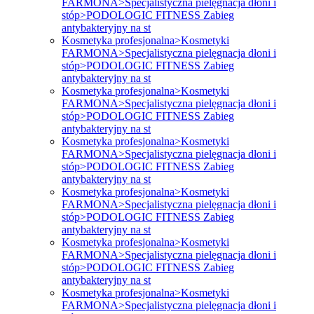
FARMONA>Specjalistyczna pielęgnacja dłoni i
stóp>PODOLOGIC FITNESS Zabieg
antybakteryjny na st
Kosmetyka profesjonalna>Kosmetyki
FARMONA>Specjalistyczna pielęgnacja dłoni i
stóp>PODOLOGIC FITNESS Zabieg
antybakteryjny na st
Kosmetyka profesjonalna>Kosmetyki
FARMONA>Specjalistyczna pielęgnacja dłoni i
stóp>PODOLOGIC FITNESS Zabieg
antybakteryjny na st
Kosmetyka profesjonalna>Kosmetyki
FARMONA>Specjalistyczna pielęgnacja dłoni i
stóp>PODOLOGIC FITNESS Zabieg
antybakteryjny na st
Kosmetyka profesjonalna>Kosmetyki
FARMONA>Specjalistyczna pielęgnacja dłoni i
stóp>PODOLOGIC FITNESS Zabieg
antybakteryjny na st
Kosmetyka profesjonalna>Kosmetyki
FARMONA>Specjalistyczna pielęgnacja dłoni i
stóp>PODOLOGIC FITNESS Zabieg
antybakteryjny na st
Kosmetyka profesjonalna>Kosmetyki
FARMONA>Specjalistyczna pielęgnacja dłoni i