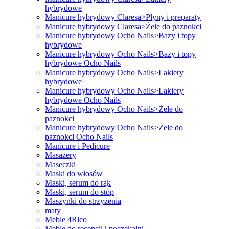
hybrydowe
Manicure hybrydowy Claresa>Płyny i preparaty
Manicure hybrydowy Claresa>Żele do paznokci
Manicure hybrydowy Ocho Nails>Bazy i topy
hybrydowe
Manicure hybrydowy Ocho Nails>Bazy i topy
hybrydowe Ocho Nails
Manicure hybrydowy Ocho Nails>Lakiery
hybrydowe
Manicure hybrydowy Ocho Nails>Lakiery
hybrydowe Ocho Nails
Manicure hybrydowy Ocho Nails>Żele do
paznokci
Manicure hybrydowy Ocho Nails>Żele do
paznokci Ocho Nails
Manicure i Pedicure
Masażery
Maseczki
Maski do włosów
Maski, serum do rąk
Maski, serum do stóp
Maszynki do strzyżenia
maty
Meble 4Rico
Meble do recepcji i poczekalni