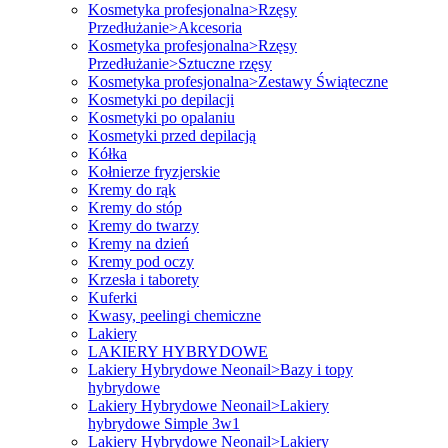
Kosmetyka profesjonalna>Rzęsy
Przedłużanie>Akcesoria
Kosmetyka profesjonalna>Rzęsy
Przedłużanie>Sztuczne rzęsy
Kosmetyka profesjonalna>Zestawy Świąteczne
Kosmetyki po depilacji
Kosmetyki po opalaniu
Kosmetyki przed depilacją
Kółka
Kołnierze fryzjerskie
Kremy do rąk
Kremy do stóp
Kremy do twarzy
Kremy na dzień
Kremy pod oczy
Krzesła i taborety
Kuferki
Kwasy, peelingi chemiczne
Lakiery
LAKIERY HYBRYDOWE
Lakiery Hybrydowe Neonail>Bazy i topy
hybrydowe
Lakiery Hybrydowe Neonail>Lakiery
hybrydowe Simple 3w1
Lakiery Hybrydowe Neonail>Lakiery