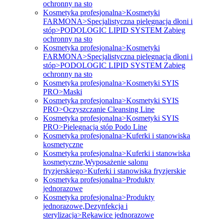
ochronny na sto
Kosmetyka profesjonalna>Kosmetyki
FARMONA>Specjalistyczna pielęgnacja dłoni i
stóp>PODOLOGIC LIPID SYSTEM Zabieg
ochronny na sto
Kosmetyka profesjonalna>Kosmetyki
FARMONA>Specjalistyczna pielęgnacja dłoni i
stóp>PODOLOGIC LIPID SYSTEM Zabieg
ochronny na sto
Kosmetyka profesjonalna>Kosmetyki SYIS
PRO>Maski
Kosmetyka profesjonalna>Kosmetyki SYIS
PRO>Oczyszczanie Cleansing Line
Kosmetyka profesjonalna>Kosmetyki SYIS
PRO>Pielęgnacja stóp Podo Line
Kosmetyka profesjonalna>Kuferki i stanowiska
kosmetyczne
Kosmetyka profesjonalna>Kuferki i stanowiska
kosmetyczne,Wyposażenie salonu
fryzjerskiego>Kuferki i stanowiska fryzjerskie
Kosmetyka profesjonalna>Produkty
jednorazowe
Kosmetyka profesjonalna>Produkty
jednorazowe,Dezynfekcja i
sterylizacja>Rękawice jednorazowe