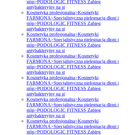
stóp>PODOLOGIC FITNESS Zabieg
antybakteryjny na st
Kosmetyka profesjonalna>Kosmetyki
FARMONA>Specjalistyczna pielęgnacja dłoni i
stóp>PODOLOGIC FITNESS Zabieg
antybakteryjny na st
Kosmetyka profesjonalna>Kosmetyki
FARMONA>Specjalistyczna pielęgnacja dłoni i
stóp>PODOLOGIC FITNESS Zabieg
antybakteryjny na st
Kosmetyka profesjonalna>Kosmetyki
FARMONA>Specjalistyczna pielęgnacja dłoni i
stóp>PODOLOGIC FITNESS Zabieg
antybakteryjny na st
Kosmetyka profesjonalna>Kosmetyki
FARMONA>Specjalistyczna pielęgnacja dłoni i
stóp>PODOLOGIC FITNESS Zabieg
antybakteryjny na st
Kosmetyka profesjonalna>Kosmetyki
FARMONA>Specjalistyczna pielęgnacja dłoni i
stóp>PODOLOGIC FITNESS Zabieg
antybakteryjny na st
Kosmetyka profesjonalna>Kosmetyki
FARMONA>Specjalistyczna pielęgnacja dłoni i
stóp>PODOLOGIC FITNESS Zabieg