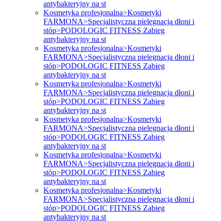
antybakteryjny na st
Kosmetyka profesjonalna>Kosmetyki
FARMONA>Specjalistyczna pielęgnacja dłoni i
stóp>PODOLOGIC FITNESS Zabieg
antybakteryjny na st
Kosmetyka profesjonalna>Kosmetyki
FARMONA>Specjalistyczna pielęgnacja dłoni i
stóp>PODOLOGIC FITNESS Zabieg
antybakteryjny na st
Kosmetyka profesjonalna>Kosmetyki
FARMONA>Specjalistyczna pielęgnacja dłoni i
stóp>PODOLOGIC FITNESS Zabieg
antybakteryjny na st
Kosmetyka profesjonalna>Kosmetyki
FARMONA>Specjalistyczna pielęgnacja dłoni i
stóp>PODOLOGIC FITNESS Zabieg
antybakteryjny na st
Kosmetyka profesjonalna>Kosmetyki
FARMONA>Specjalistyczna pielęgnacja dłoni i
stóp>PODOLOGIC FITNESS Zabieg
antybakteryjny na st
Kosmetyka profesjonalna>Kosmetyki
FARMONA>Specjalistyczna pielęgnacja dłoni i
stóp>PODOLOGIC FITNESS Zabieg
antybakteryjny na st