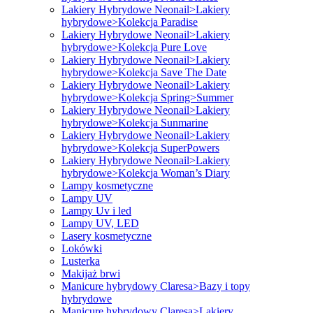
Lakiery Hybrydowe Neonail>Lakiery
hybrydowe>Kolekcja Paradise
Lakiery Hybrydowe Neonail>Lakiery
hybrydowe>Kolekcja Pure Love
Lakiery Hybrydowe Neonail>Lakiery
hybrydowe>Kolekcja Save The Date
Lakiery Hybrydowe Neonail>Lakiery
hybrydowe>Kolekcja Spring>Summer
Lakiery Hybrydowe Neonail>Lakiery
hybrydowe>Kolekcja Sunmarine
Lakiery Hybrydowe Neonail>Lakiery
hybrydowe>Kolekcja SuperPowers
Lakiery Hybrydowe Neonail>Lakiery
hybrydowe>Kolekcja Woman’s Diary
Lampy kosmetyczne
Lampy UV
Lampy Uv i led
Lampy UV, LED
Lasery kosmetyczne
Lokówki
Lusterka
Makijaż brwi
Manicure hybrydowy Claresa>Bazy i topy
hybrydowe
Manicure hybrydowy Claresa>Lakiery