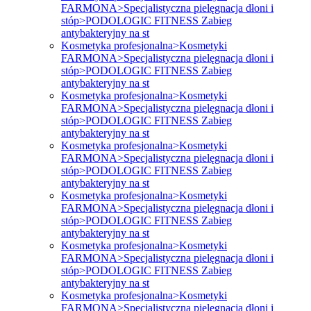
FARMONA>Specjalistyczna pielęgnacja dłoni i
stóp>PODOLOGIC FITNESS Zabieg
antybakteryjny na st
Kosmetyka profesjonalna>Kosmetyki
FARMONA>Specjalistyczna pielęgnacja dłoni i
stóp>PODOLOGIC FITNESS Zabieg
antybakteryjny na st
Kosmetyka profesjonalna>Kosmetyki
FARMONA>Specjalistyczna pielęgnacja dłoni i
stóp>PODOLOGIC FITNESS Zabieg
antybakteryjny na st
Kosmetyka profesjonalna>Kosmetyki
FARMONA>Specjalistyczna pielęgnacja dłoni i
stóp>PODOLOGIC FITNESS Zabieg
antybakteryjny na st
Kosmetyka profesjonalna>Kosmetyki
FARMONA>Specjalistyczna pielęgnacja dłoni i
stóp>PODOLOGIC FITNESS Zabieg
antybakteryjny na st
Kosmetyka profesjonalna>Kosmetyki
FARMONA>Specjalistyczna pielęgnacja dłoni i
stóp>PODOLOGIC FITNESS Zabieg
antybakteryjny na st
Kosmetyka profesjonalna>Kosmetyki
FARMONA>Specjalistyczna pielęgnacja dłoni i