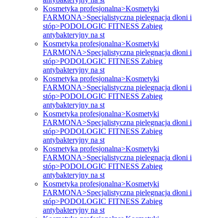
Kosmetyka profesjonalna>Kosmetyki
FARMONA>Specjalistyczna pielęgnacja dłoni i
stóp>PODOLOGIC FITNESS Zabieg
antybakteryjny na st
Kosmetyka profesjonalna>Kosmetyki
FARMONA>Specjalistyczna pielęgnacja dłoni i
stóp>PODOLOGIC FITNESS Zabieg
antybakteryjny na st
Kosmetyka profesjonalna>Kosmetyki
FARMONA>Specjalistyczna pielęgnacja dłoni i
stóp>PODOLOGIC FITNESS Zabieg
antybakteryjny na st
Kosmetyka profesjonalna>Kosmetyki
FARMONA>Specjalistyczna pielęgnacja dłoni i
stóp>PODOLOGIC FITNESS Zabieg
antybakteryjny na st
Kosmetyka profesjonalna>Kosmetyki
FARMONA>Specjalistyczna pielęgnacja dłoni i
stóp>PODOLOGIC FITNESS Zabieg
antybakteryjny na st
Kosmetyka profesjonalna>Kosmetyki
FARMONA>Specjalistyczna pielęgnacja dłoni i
stóp>PODOLOGIC FITNESS Zabieg
antybakteryjny na st