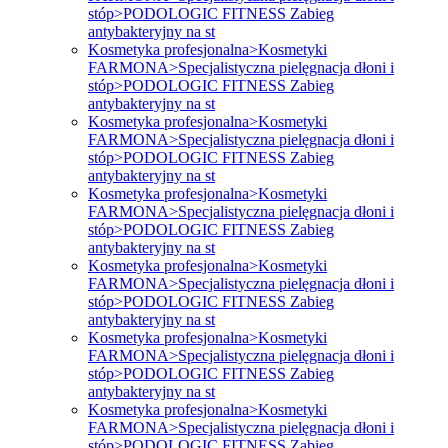
stóp>PODOLOGIC FITNESS Zabieg
antybakteryjny na st
Kosmetyka profesjonalna>Kosmetyki
FARMONA>Specjalistyczna pielęgnacja dłoni i
stóp>PODOLOGIC FITNESS Zabieg
antybakteryjny na st
Kosmetyka profesjonalna>Kosmetyki
FARMONA>Specjalistyczna pielęgnacja dłoni i
stóp>PODOLOGIC FITNESS Zabieg
antybakteryjny na st
Kosmetyka profesjonalna>Kosmetyki
FARMONA>Specjalistyczna pielęgnacja dłoni i
stóp>PODOLOGIC FITNESS Zabieg
antybakteryjny na st
Kosmetyka profesjonalna>Kosmetyki
FARMONA>Specjalistyczna pielęgnacja dłoni i
stóp>PODOLOGIC FITNESS Zabieg
antybakteryjny na st
Kosmetyka profesjonalna>Kosmetyki
FARMONA>Specjalistyczna pielęgnacja dłoni i
stóp>PODOLOGIC FITNESS Zabieg
antybakteryjny na st
Kosmetyka profesjonalna>Kosmetyki
FARMONA>Specjalistyczna pielęgnacja dłoni i
stóp>PODOLOGIC FITNESS Zabieg