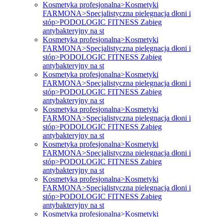
Kosmetyka profesjonalna>Kosmetyki
FARMONA>Specjalistyczna pielęgnacja dłoni i
stóp>PODOLOGIC FITNESS Zabieg
antybakteryjny na st
Kosmetyka profesjonalna>Kosmetyki
FARMONA>Specjalistyczna pielęgnacja dłoni i
stóp>PODOLOGIC FITNESS Zabieg
antybakteryjny na st
Kosmetyka profesjonalna>Kosmetyki
FARMONA>Specjalistyczna pielęgnacja dłoni i
stóp>PODOLOGIC FITNESS Zabieg
antybakteryjny na st
Kosmetyka profesjonalna>Kosmetyki
FARMONA>Specjalistyczna pielęgnacja dłoni i
stóp>PODOLOGIC FITNESS Zabieg
antybakteryjny na st
Kosmetyka profesjonalna>Kosmetyki
FARMONA>Specjalistyczna pielęgnacja dłoni i
stóp>PODOLOGIC FITNESS Zabieg
antybakteryjny na st
Kosmetyka profesjonalna>Kosmetyki
FARMONA>Specjalistyczna pielęgnacja dłoni i
stóp>PODOLOGIC FITNESS Zabieg
antybakteryjny na st
Kosmetyka profesjonalna>Kosmetyki