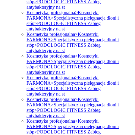
stóp>PODOLOGIC FITNESS Zabieg
antybakteryjny na st
Kosmetyka profesjonalna>Kosmetyki
FARMONA>Specjalistyczna pielęgnacja dłoni i
stóp>PODOLOGIC FITNESS Zabieg
antybakteryjny na st
Kosmetyka profesjonalna>Kosmetyki
FARMONA>Specjalistyczna pielęgnacja dłoni i
stóp>PODOLOGIC FITNESS Zabieg
antybakteryjny na st
Kosmetyka profesjonalna>Kosmetyki
FARMONA>Specjalistyczna pielęgnacja dłoni i
stóp>PODOLOGIC FITNESS Zabieg
antybakteryjny na st
Kosmetyka profesjonalna>Kosmetyki
FARMONA>Specjalistyczna pielęgnacja dłoni i
stóp>PODOLOGIC FITNESS Zabieg
antybakteryjny na st
Kosmetyka profesjonalna>Kosmetyki
FARMONA>Specjalistyczna pielęgnacja dłoni i
stóp>PODOLOGIC FITNESS Zabieg
antybakteryjny na st
Kosmetyka profesjonalna>Kosmetyki
FARMONA>Specjalistyczna pielęgnacja dłoni i
stóp>PODOLOGIC FITNESS Zabieg