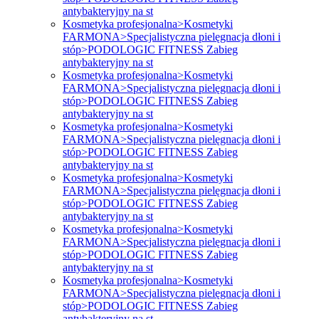
antybakteryjny na st
Kosmetyka profesjonalna>Kosmetyki
FARMONA>Specjalistyczna pielęgnacja dłoni i
stóp>PODOLOGIC FITNESS Zabieg
antybakteryjny na st
Kosmetyka profesjonalna>Kosmetyki
FARMONA>Specjalistyczna pielęgnacja dłoni i
stóp>PODOLOGIC FITNESS Zabieg
antybakteryjny na st
Kosmetyka profesjonalna>Kosmetyki
FARMONA>Specjalistyczna pielęgnacja dłoni i
stóp>PODOLOGIC FITNESS Zabieg
antybakteryjny na st
Kosmetyka profesjonalna>Kosmetyki
FARMONA>Specjalistyczna pielęgnacja dłoni i
stóp>PODOLOGIC FITNESS Zabieg
antybakteryjny na st
Kosmetyka profesjonalna>Kosmetyki
FARMONA>Specjalistyczna pielęgnacja dłoni i
stóp>PODOLOGIC FITNESS Zabieg
antybakteryjny na st
Kosmetyka profesjonalna>Kosmetyki
FARMONA>Specjalistyczna pielęgnacja dłoni i
stóp>PODOLOGIC FITNESS Zabieg
antybakteryjny na st