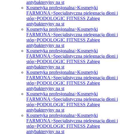
antybakteryjny na st
Kosmetyka profesjonalna>Kosmetyki
FARMONA>Specjalistyczna pielęgnacja dłoni i
stóp>PODOLOGIC FITNESS Zabieg
antybakteryjny na st
Kosmetyka profesjonalna>Kosmetyki
FARMONA>Specjalistyczna pielęgnacja dłoni i
stóp>PODOLOGIC FITNESS Zabieg
antybakteryjny na st
Kosmetyka profesjonalna>Kosmetyki
FARMONA>Specjalistyczna pielęgnacja dłoni i
stóp>PODOLOGIC FITNESS Zabieg
antybakteryjny na st
Kosmetyka profesjonalna>Kosmetyki
FARMONA>Specjalistyczna pielęgnacja dłoni i
stóp>PODOLOGIC FITNESS Zabieg
antybakteryjny na st
Kosmetyka profesjonalna>Kosmetyki
FARMONA>Specjalistyczna pielęgnacja dłoni i
stóp>PODOLOGIC FITNESS Zabieg
antybakteryjny na st
Kosmetyka profesjonalna>Kosmetyki
FARMONA>Specjalistyczna pielęgnacja dłoni i
stóp>PODOLOGIC FITNESS Zabieg
antybakteryjny na st