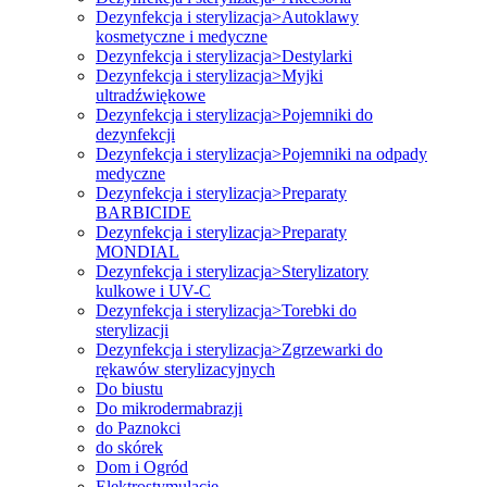
Dezynfekcja i sterylizacja>Autoklawy
kosmetyczne i medyczne
Dezynfekcja i sterylizacja>Destylarki
Dezynfekcja i sterylizacja>Myjki
ultradźwiękowe
Dezynfekcja i sterylizacja>Pojemniki do
dezynfekcji
Dezynfekcja i sterylizacja>Pojemniki na odpady
medyczne
Dezynfekcja i sterylizacja>Preparaty
BARBICIDE
Dezynfekcja i sterylizacja>Preparaty
MONDIAL
Dezynfekcja i sterylizacja>Sterylizatory
kulkowe i UV-C
Dezynfekcja i sterylizacja>Torebki do
sterylizacji
Dezynfekcja i sterylizacja>Zgrzewarki do
rękawów sterylizacyjnych
Do biustu
Do mikrodermabrazji
do Paznokci
do skórek
Dom i Ogród
Elektrostymulacje