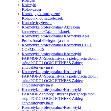
Kolagen
Kolczyki
Koloryzacja
Kombajny kosmetyczne
Końcówki do szczoteczek
Konsole fryzjerskie
Kosmetyka profesjonalna>Akcesoria
kosmetyczne>Cążki do skórek
Kosmetyka profesjonalna>Kosmetyki Apis
Professional>Pielęgnacja ciała
Kosmetyka profesjonalna>Kosmetyki CELL
COSMETICS
Kosmetyka profesjonalna>Kosmetyki
FARMONA>Specjalistyczna pielęgnacja dłoni i
stóp>PODOLOGIC FITNESS Zabieg
antybakteryjny na st
Kosmetyka profesjonalna>Kosmetyki
FARMONA>Specjalistyczna pielęgnacja dłoni i
stóp>PODOLOGIC FITNESS Zabieg
antybakteryjny na st
Kosmetyka profesjonalna>Kosmetyki
FARMONA>Specjalistyczna pielęgnacja dłoni i
stóp>PODOLOGIC FITNESS Zabieg
antybakteryjny na st
Kosmetyka profesjonalna>Kosmetyki