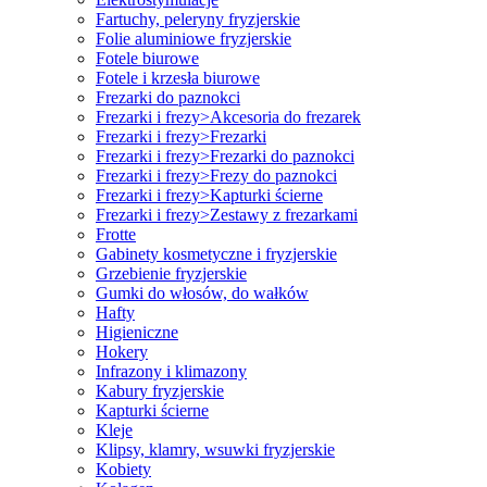
Fartuchy, peleryny fryzjerskie
Folie aluminiowe fryzjerskie
Fotele biurowe
Fotele i krzesła biurowe
Frezarki do paznokci
Frezarki i frezy>Akcesoria do frezarek
Frezarki i frezy>Frezarki
Frezarki i frezy>Frezarki do paznokci
Frezarki i frezy>Frezy do paznokci
Frezarki i frezy>Kapturki ścierne
Frezarki i frezy>Zestawy z frezarkami
Frotte
Gabinety kosmetyczne i fryzjerskie
Grzebienie fryzjerskie
Gumki do włosów, do wałków
Hafty
Higieniczne
Hokery
Infrazony i klimazony
Kabury fryzjerskie
Kapturki ścierne
Kleje
Klipsy, klamry, wsuwki fryzjerskie
Kobiety