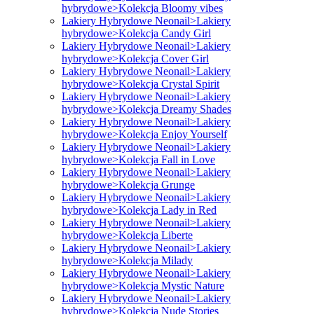
hybrydowe>Kolekcja Bloomy vibes
Lakiery Hybrydowe Neonail>Lakiery
hybrydowe>Kolekcja Candy Girl
Lakiery Hybrydowe Neonail>Lakiery
hybrydowe>Kolekcja Cover Girl
Lakiery Hybrydowe Neonail>Lakiery
hybrydowe>Kolekcja Crystal Spirit
Lakiery Hybrydowe Neonail>Lakiery
hybrydowe>Kolekcja Dreamy Shades
Lakiery Hybrydowe Neonail>Lakiery
hybrydowe>Kolekcja Enjoy Yourself
Lakiery Hybrydowe Neonail>Lakiery
hybrydowe>Kolekcja Fall in Love
Lakiery Hybrydowe Neonail>Lakiery
hybrydowe>Kolekcja Grunge
Lakiery Hybrydowe Neonail>Lakiery
hybrydowe>Kolekcja Lady in Red
Lakiery Hybrydowe Neonail>Lakiery
hybrydowe>Kolekcja Liberte
Lakiery Hybrydowe Neonail>Lakiery
hybrydowe>Kolekcja Milady
Lakiery Hybrydowe Neonail>Lakiery
hybrydowe>Kolekcja Mystic Nature
Lakiery Hybrydowe Neonail>Lakiery
hybrydowe>Kolekcja Nude Stories