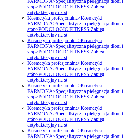
FARMONA>Specjalistyczna pielęgnacja dłoni i
stóp>PODOLOGIC FITNESS Zabieg
antybakteryjny na st
Kosmetyka profesjonalna>Kosmetyki
FARMONA>Specjalistyczna pielęgnacja dłoni i
stóp>PODOLOGIC FITNESS Zabieg
antybakteryjny na st
Kosmetyka profesjonalna>Kosmetyki
FARMONA>Specjalistyczna pielęgnacja dłoni i
stóp>PODOLOGIC FITNESS Zabieg
antybakteryjny na st
Kosmetyka profesjonalna>Kosmetyki
FARMONA>Specjalistyczna pielęgnacja dłoni i
stóp>PODOLOGIC FITNESS Zabieg
antybakteryjny na st
Kosmetyka profesjonalna>Kosmetyki
FARMONA>Specjalistyczna pielęgnacja dłoni i
stóp>PODOLOGIC FITNESS Zabieg
antybakteryjny na st
Kosmetyka profesjonalna>Kosmetyki
FARMONA>Specjalistyczna pielęgnacja dłoni i
stóp>PODOLOGIC FITNESS Zabieg
antybakteryjny na st
Kosmetyka profesjonalna>Kosmetyki
FARMONA>Specjalistyczna pielęgnacja dłoni i