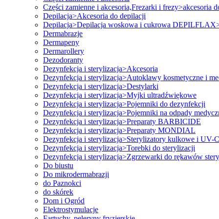
Części zamienne i akcesoria,Frezarki i frezy>akcesoria d
Depilacja>Akcesoria do depilacji
Depilacja>Depilacja woskowa i cukrowa DEPILFLAX>
Dermabrazje
Dermapeny
Dermarollery
Dezodoranty
Dezynfekcja i sterylizacja>Akcesoria
Dezynfekcja i sterylizacja>Autoklawy kosmetyczne i m
Dezynfekcja i sterylizacja>Destylarki
Dezynfekcja i sterylizacja>Myjki ultradźwiękowe
Dezynfekcja i sterylizacja>Pojemniki do dezynfekcji
Dezynfekcja i sterylizacja>Pojemniki na odpady medycz
Dezynfekcja i sterylizacja>Preparaty BARBICIDE
Dezynfekcja i sterylizacja>Preparaty MONDIAL
Dezynfekcja i sterylizacja>Sterylizatory kulkowe i UV-
Dezynfekcja i sterylizacja>Torebki do sterylizacji
Dezynfekcja i sterylizacja>Zgrzewarki do rękawów stery
Do biustu
Do mikrodermabrazji
do Paznokci
do skórek
Dom i Ogród
Elektrostymulacje
Fartuchy, peleryny fryzjerskie