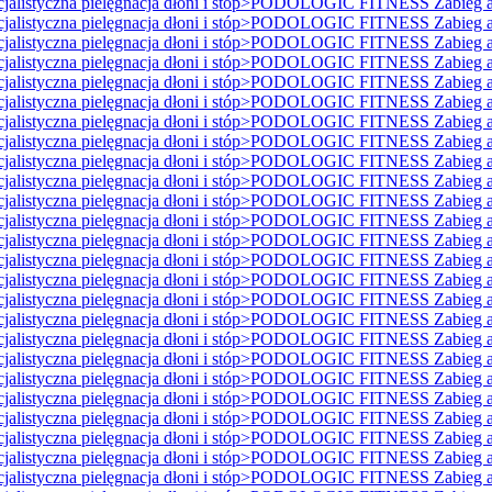
istyczna pielęgnacja dłoni i stóp>PODOLOGIC FITNESS Zabieg ant
istyczna pielęgnacja dłoni i stóp>PODOLOGIC FITNESS Zabieg ant
istyczna pielęgnacja dłoni i stóp>PODOLOGIC FITNESS Zabieg ant
istyczna pielęgnacja dłoni i stóp>PODOLOGIC FITNESS Zabieg ant
istyczna pielęgnacja dłoni i stóp>PODOLOGIC FITNESS Zabieg ant
istyczna pielęgnacja dłoni i stóp>PODOLOGIC FITNESS Zabieg ant
istyczna pielęgnacja dłoni i stóp>PODOLOGIC FITNESS Zabieg ant
istyczna pielęgnacja dłoni i stóp>PODOLOGIC FITNESS Zabieg ant
istyczna pielęgnacja dłoni i stóp>PODOLOGIC FITNESS Zabieg ant
istyczna pielęgnacja dłoni i stóp>PODOLOGIC FITNESS Zabieg ant
istyczna pielęgnacja dłoni i stóp>PODOLOGIC FITNESS Zabieg ant
istyczna pielęgnacja dłoni i stóp>PODOLOGIC FITNESS Zabieg ant
istyczna pielęgnacja dłoni i stóp>PODOLOGIC FITNESS Zabieg ant
istyczna pielęgnacja dłoni i stóp>PODOLOGIC FITNESS Zabieg ant
istyczna pielęgnacja dłoni i stóp>PODOLOGIC FITNESS Zabieg ant
istyczna pielęgnacja dłoni i stóp>PODOLOGIC FITNESS Zabieg ant
istyczna pielęgnacja dłoni i stóp>PODOLOGIC FITNESS Zabieg ant
istyczna pielęgnacja dłoni i stóp>PODOLOGIC FITNESS Zabieg ant
istyczna pielęgnacja dłoni i stóp>PODOLOGIC FITNESS Zabieg ant
istyczna pielęgnacja dłoni i stóp>PODOLOGIC FITNESS Zabieg ant
istyczna pielęgnacja dłoni i stóp>PODOLOGIC FITNESS Zabieg ant
istyczna pielęgnacja dłoni i stóp>PODOLOGIC FITNESS Zabieg ant
istyczna pielęgnacja dłoni i stóp>PODOLOGIC FITNESS Zabieg ant
istyczna pielęgnacja dłoni i stóp>PODOLOGIC FITNESS Zabieg ant
istyczna pielęgnacja dłoni i stóp>PODOLOGIC FITNESS Zabieg ant