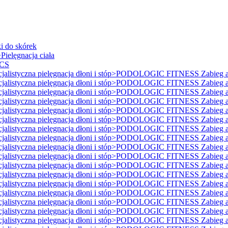
i do skórek
ielęgnacja ciała
ICS
istyczna pielęgnacja dłoni i stóp>PODOLOGIC FITNESS Zabieg ant
istyczna pielęgnacja dłoni i stóp>PODOLOGIC FITNESS Zabieg ant
istyczna pielęgnacja dłoni i stóp>PODOLOGIC FITNESS Zabieg ant
istyczna pielęgnacja dłoni i stóp>PODOLOGIC FITNESS Zabieg ant
istyczna pielęgnacja dłoni i stóp>PODOLOGIC FITNESS Zabieg ant
istyczna pielęgnacja dłoni i stóp>PODOLOGIC FITNESS Zabieg ant
istyczna pielęgnacja dłoni i stóp>PODOLOGIC FITNESS Zabieg ant
istyczna pielęgnacja dłoni i stóp>PODOLOGIC FITNESS Zabieg ant
istyczna pielęgnacja dłoni i stóp>PODOLOGIC FITNESS Zabieg ant
istyczna pielęgnacja dłoni i stóp>PODOLOGIC FITNESS Zabieg ant
istyczna pielęgnacja dłoni i stóp>PODOLOGIC FITNESS Zabieg ant
istyczna pielęgnacja dłoni i stóp>PODOLOGIC FITNESS Zabieg ant
istyczna pielęgnacja dłoni i stóp>PODOLOGIC FITNESS Zabieg ant
istyczna pielęgnacja dłoni i stóp>PODOLOGIC FITNESS Zabieg ant
istyczna pielęgnacja dłoni i stóp>PODOLOGIC FITNESS Zabieg ant
istyczna pielęgnacja dłoni i stóp>PODOLOGIC FITNESS Zabieg ant
istyczna pielęgnacja dłoni i stóp>PODOLOGIC FITNESS Zabieg ant