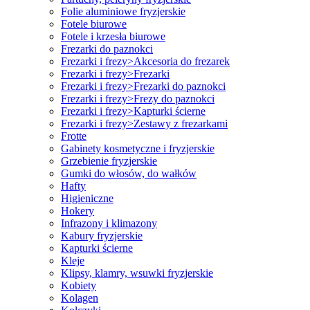
Folie aluminiowe fryzjerskie
Fotele biurowe
Fotele i krzesła biurowe
Frezarki do paznokci
Frezarki i frezy>Akcesoria do frezarek
Frezarki i frezy>Frezarki
Frezarki i frezy>Frezarki do paznokci
Frezarki i frezy>Frezy do paznokci
Frezarki i frezy>Kapturki ścierne
Frezarki i frezy>Zestawy z frezarkami
Frotte
Gabinety kosmetyczne i fryzjerskie
Grzebienie fryzjerskie
Gumki do włosów, do wałków
Hafty
Higieniczne
Hokery
Infrazony i klimazony
Kabury fryzjerskie
Kapturki ścierne
Kleje
Klipsy, klamry, wsuwki fryzjerskie
Kobiety
Kolagen