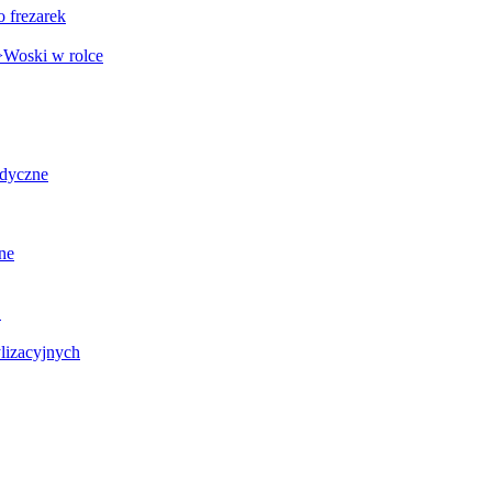
o frezarek
Woski w rolce
edyczne
ne
C
lizacyjnych