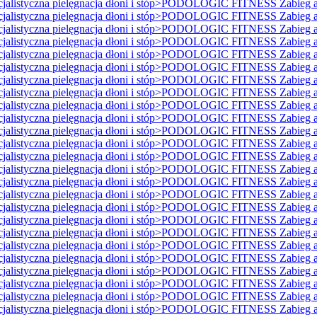
istyczna pielęgnacja dłoni i stóp>PODOLOGIC FITNESS Zabieg ant
istyczna pielęgnacja dłoni i stóp>PODOLOGIC FITNESS Zabieg ant
istyczna pielęgnacja dłoni i stóp>PODOLOGIC FITNESS Zabieg ant
istyczna pielęgnacja dłoni i stóp>PODOLOGIC FITNESS Zabieg ant
istyczna pielęgnacja dłoni i stóp>PODOLOGIC FITNESS Zabieg ant
istyczna pielęgnacja dłoni i stóp>PODOLOGIC FITNESS Zabieg ant
istyczna pielęgnacja dłoni i stóp>PODOLOGIC FITNESS Zabieg ant
istyczna pielęgnacja dłoni i stóp>PODOLOGIC FITNESS Zabieg ant
istyczna pielęgnacja dłoni i stóp>PODOLOGIC FITNESS Zabieg ant
istyczna pielęgnacja dłoni i stóp>PODOLOGIC FITNESS Zabieg ant
istyczna pielęgnacja dłoni i stóp>PODOLOGIC FITNESS Zabieg ant
istyczna pielęgnacja dłoni i stóp>PODOLOGIC FITNESS Zabieg ant
istyczna pielęgnacja dłoni i stóp>PODOLOGIC FITNESS Zabieg ant
istyczna pielęgnacja dłoni i stóp>PODOLOGIC FITNESS Zabieg ant
istyczna pielęgnacja dłoni i stóp>PODOLOGIC FITNESS Zabieg ant
istyczna pielęgnacja dłoni i stóp>PODOLOGIC FITNESS Zabieg ant
istyczna pielęgnacja dłoni i stóp>PODOLOGIC FITNESS Zabieg ant
istyczna pielęgnacja dłoni i stóp>PODOLOGIC FITNESS Zabieg ant
istyczna pielęgnacja dłoni i stóp>PODOLOGIC FITNESS Zabieg ant
istyczna pielęgnacja dłoni i stóp>PODOLOGIC FITNESS Zabieg ant
istyczna pielęgnacja dłoni i stóp>PODOLOGIC FITNESS Zabieg ant
istyczna pielęgnacja dłoni i stóp>PODOLOGIC FITNESS Zabieg ant
istyczna pielęgnacja dłoni i stóp>PODOLOGIC FITNESS Zabieg ant
istyczna pielęgnacja dłoni i stóp>PODOLOGIC FITNESS Zabieg ant
istyczna pielęgnacja dłoni i stóp>PODOLOGIC FITNESS Zabieg ant