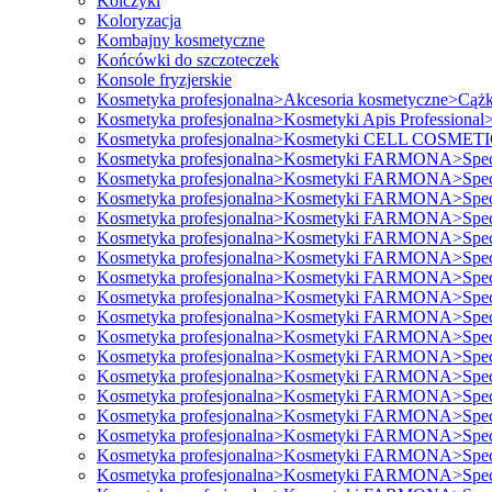
Kolczyki
Koloryzacja
Kombajny kosmetyczne
Końcówki do szczoteczek
Konsole fryzjerskie
Kosmetyka profesjonalna>Akcesoria kosmetyczne>Cążk
Kosmetyka profesjonalna>Kosmetyki Apis Professional>P
Kosmetyka profesjonalna>Kosmetyki CELL COSMET
Kosmetyka profesjonalna>Kosmetyki FARMONA>Specjal
Kosmetyka profesjonalna>Kosmetyki FARMONA>Specjal
Kosmetyka profesjonalna>Kosmetyki FARMONA>Specjal
Kosmetyka profesjonalna>Kosmetyki FARMONA>Specjal
Kosmetyka profesjonalna>Kosmetyki FARMONA>Specjal
Kosmetyka profesjonalna>Kosmetyki FARMONA>Specjal
Kosmetyka profesjonalna>Kosmetyki FARMONA>Specjal
Kosmetyka profesjonalna>Kosmetyki FARMONA>Specjal
Kosmetyka profesjonalna>Kosmetyki FARMONA>Specjal
Kosmetyka profesjonalna>Kosmetyki FARMONA>Specjal
Kosmetyka profesjonalna>Kosmetyki FARMONA>Specjal
Kosmetyka profesjonalna>Kosmetyki FARMONA>Specjal
Kosmetyka profesjonalna>Kosmetyki FARMONA>Specjal
Kosmetyka profesjonalna>Kosmetyki FARMONA>Specjal
Kosmetyka profesjonalna>Kosmetyki FARMONA>Specjal
Kosmetyka profesjonalna>Kosmetyki FARMONA>Specjal
Kosmetyka profesjonalna>Kosmetyki FARMONA>Specjal