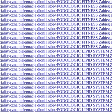
istyczna pielęgnacja dłoni i stóp>PODOLOGIC FITNESS Zabieg ant
istyczna pielęgnacja dłoni i stóp>PODOLOGIC FITNESS Zabieg ant
istyczna pielęgnacja dłoni i stóp>PODOLOGIC FITNESS Zabieg ant
istyczna pielęgnacja dłoni i stóp>PODOLOGIC FITNESS Zabieg ant
istyczna pielęgnacja dłoni i stóp>PODOLOGIC FITNESS Zabieg ant
istyczna pielęgnacja dłoni i stóp>PODOLOGIC FITNESS Zabieg ant
istyczna pielęgnacja dłoni i stóp>PODOLOGIC FITNESS Zabieg ant
istyczna pielęgnacja dłoni i stóp>PODOLOGIC FITNESS Zabieg ant
istyczna pielęgnacja dłoni i stóp>PODOLOGIC FITNESS Zabieg ant
istyczna pielęgnacja dłoni i stóp>PODOLOGIC FITNESS Zabieg ant
istyczna pielęgnacja dłoni i stóp>PODOLOGIC FITNESS Zabieg ant
listyczna pielęgnacja dłoni i stóp>PODOLOGIC LIPID SYSTEM Za
listyczna pielęgnacja dłoni i stóp>PODOLOGIC LIPID SYSTEM Za
listyczna pielęgnacja dłoni i stóp>PODOLOGIC LIPID SYSTEM Za
listyczna pielęgnacja dłoni i stóp>PODOLOGIC LIPID SYSTEM Za
listyczna pielęgnacja dłoni i stóp>PODOLOGIC LIPID SYSTEM Za
listyczna pielęgnacja dłoni i stóp>PODOLOGIC LIPID SYSTEM Za
listyczna pielęgnacja dłoni i stóp>PODOLOGIC LIPID SYSTEM Za
listyczna pielęgnacja dłoni i stóp>PODOLOGIC LIPID SYSTEM Za
listyczna pielęgnacja dłoni i stóp>PODOLOGIC LIPID SYSTEM Za
listyczna pielęgnacja dłoni i stóp>PODOLOGIC LIPID SYSTEM Za
listyczna pielęgnacja dłoni i stóp>PODOLOGIC LIPID SYSTEM Za
listyczna pielęgnacja dłoni i stóp>PODOLOGIC LIPID SYSTEM Za
listyczna pielęgnacja dłoni i stóp>PODOLOGIC LIPID SYSTEM Za
listyczna pielęgnacja dłoni i stóp>PODOLOGIC LIPID SYSTEM Za