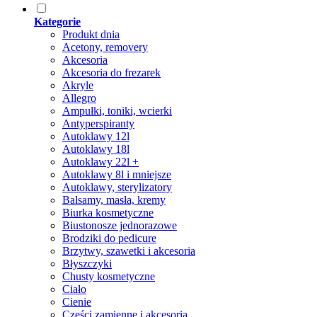
Kategorie
Produkt dnia
Acetony, removery
Akcesoria
Akcesoria do frezarek
Akryle
Allegro
Ampułki, toniki, wcierki
Antyperspiranty
Autoklawy 12l
Autoklawy 18l
Autoklawy 22l +
Autoklawy 8l i mniejsze
Autoklawy, sterylizatory
Balsamy, masła, kremy
Biurka kosmetyczne
Biustonosze jednorazowe
Brodziki do pedicure
Brzytwy, szawetki i akcesoria
Błyszczyki
Chusty kosmetyczne
Ciało
Cienie
Części zamienne i akcesoria