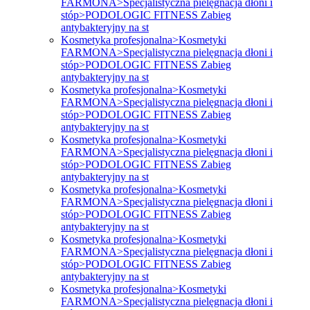
FARMONA>Specjalistyczna pielęgnacja dłoni i
stóp>PODOLOGIC FITNESS Zabieg
antybakteryjny na st
Kosmetyka profesjonalna>Kosmetyki
FARMONA>Specjalistyczna pielęgnacja dłoni i
stóp>PODOLOGIC FITNESS Zabieg
antybakteryjny na st
Kosmetyka profesjonalna>Kosmetyki
FARMONA>Specjalistyczna pielęgnacja dłoni i
stóp>PODOLOGIC FITNESS Zabieg
antybakteryjny na st
Kosmetyka profesjonalna>Kosmetyki
FARMONA>Specjalistyczna pielęgnacja dłoni i
stóp>PODOLOGIC FITNESS Zabieg
antybakteryjny na st
Kosmetyka profesjonalna>Kosmetyki
FARMONA>Specjalistyczna pielęgnacja dłoni i
stóp>PODOLOGIC FITNESS Zabieg
antybakteryjny na st
Kosmetyka profesjonalna>Kosmetyki
FARMONA>Specjalistyczna pielęgnacja dłoni i
stóp>PODOLOGIC FITNESS Zabieg
antybakteryjny na st
Kosmetyka profesjonalna>Kosmetyki
FARMONA>Specjalistyczna pielęgnacja dłoni i