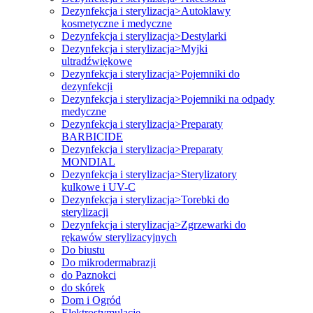
Dezynfekcja i sterylizacja>Autoklawy
kosmetyczne i medyczne
Dezynfekcja i sterylizacja>Destylarki
Dezynfekcja i sterylizacja>Myjki
ultradźwiękowe
Dezynfekcja i sterylizacja>Pojemniki do
dezynfekcji
Dezynfekcja i sterylizacja>Pojemniki na odpady
medyczne
Dezynfekcja i sterylizacja>Preparaty
BARBICIDE
Dezynfekcja i sterylizacja>Preparaty
MONDIAL
Dezynfekcja i sterylizacja>Sterylizatory
kulkowe i UV-C
Dezynfekcja i sterylizacja>Torebki do
sterylizacji
Dezynfekcja i sterylizacja>Zgrzewarki do
rękawów sterylizacyjnych
Do biustu
Do mikrodermabrazji
do Paznokci
do skórek
Dom i Ogród
Elektrostymulacje