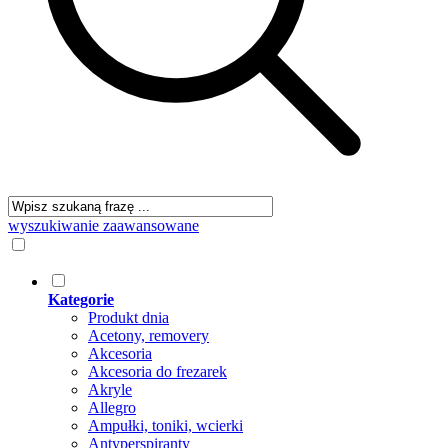
wyszukiwanie zaawansowane
Kategorie
Produkt dnia
Acetony, removery
Akcesoria
Akcesoria do frezarek
Akryle
Allegro
Ampułki, toniki, wcierki
Antyperspiranty