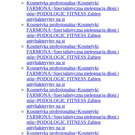
Kosmetyka profesjonalna>Kosmetyki
FARMONA>Specjalistyczna pielęgnacja dłoni i
stóp>PODOLOGIC FITNESS Zabieg
antybakteryjny na st
Kosmetyka profesjonalna>Kosmetyki
FARMONA>Specjalistyczna pielęgnacja dłoni i
stóp>PODOLOGIC FITNESS Zabieg
antybakteryjny na st
Kosmetyka profesjonalna>Kosmetyki
FARMONA>Specjalistyczna pielęgnacja dłoni i
stóp>PODOLOGIC FITNESS Zabieg
antybakteryjny na st
Kosmetyka profesjonalna>Kosmetyki
FARMONA>Specjalistyczna pielęgnacja dłoni i
stóp>PODOLOGIC FITNESS Zabieg
antybakteryjny na st
Kosmetyka profesjonalna>Kosmetyki
FARMONA>Specjalistyczna pielęgnacja dłoni i
stóp>PODOLOGIC FITNESS Zabieg
antybakteryjny na st
Kosmetyka profesjonalna>Kosmetyki
FARMONA>Specjalistyczna pielęgnacja dłoni i
stóp>PODOLOGIC FITNESS Zabieg
antybakteryjny na st
Kosmetyka profesjonalna>Kosmetyki