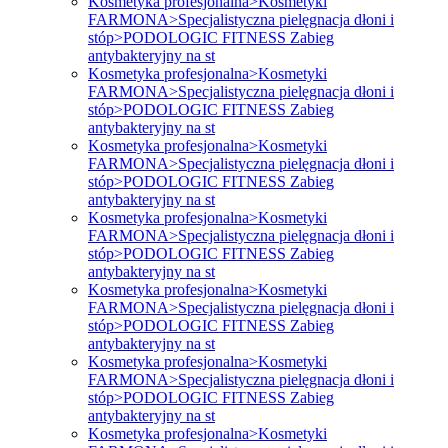
Kosmetyka profesjonalna>Kosmetyki
FARMONA>Specjalistyczna pielęgnacja dłoni i
stóp>PODOLOGIC FITNESS Zabieg
antybakteryjny na st
Kosmetyka profesjonalna>Kosmetyki
FARMONA>Specjalistyczna pielęgnacja dłoni i
stóp>PODOLOGIC FITNESS Zabieg
antybakteryjny na st
Kosmetyka profesjonalna>Kosmetyki
FARMONA>Specjalistyczna pielęgnacja dłoni i
stóp>PODOLOGIC FITNESS Zabieg
antybakteryjny na st
Kosmetyka profesjonalna>Kosmetyki
FARMONA>Specjalistyczna pielęgnacja dłoni i
stóp>PODOLOGIC FITNESS Zabieg
antybakteryjny na st
Kosmetyka profesjonalna>Kosmetyki
FARMONA>Specjalistyczna pielęgnacja dłoni i
stóp>PODOLOGIC FITNESS Zabieg
antybakteryjny na st
Kosmetyka profesjonalna>Kosmetyki
FARMONA>Specjalistyczna pielęgnacja dłoni i
stóp>PODOLOGIC FITNESS Zabieg
antybakteryjny na st
Kosmetyka profesjonalna>Kosmetyki