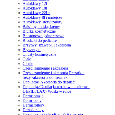
Autoklawy 12l
Autoklawy 18l
Autoklawy 22l +
Autoklawy 8l i mniejsze
Autoklawy, sterylizatory
Balsamy, masła, kremy
Biurka kosmetyczne
Biustonosze jednorazowe
Brodziki do pedicure
Brzytwy, szawetki i akcesoria
Błyszczyki
Chusty kosmetyczne
Ciało
Cienie
Części zamienne i akcesoria
Części zamienne i akcesoria,Frezarki i
frezy>akcesoria do frezarek
Depilacja>Akcesoria do depilacji
Depilacja>Depilacja woskowa i cukrowa
DEPILFLAX>Woski w rolce
Dermabrazje
Dermapeny
Dermarollery
Dezodoranty
Dezynfekcja i sterylizacja>Akcesoria