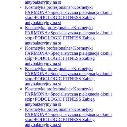
antybakteryjny na st
Kosmetyka profesjonalna>Kosmetyki
FARMONA>Specjalistyczna pielęgnacja dłoni i
stóp>PODOLOGIC FITNESS Zabieg
antybakteryjny na st
Kosmetyka profesjonalna>Kosmetyki
FARMONA>Specjalistyczna pielęgnacja dłoni i
stóp>PODOLOGIC FITNESS Zabieg
antybakteryjny na st
Kosmetyka profesjonalna>Kosmetyki
FARMONA>Specjalistyczna pielęgnacja dłoni i
stóp>PODOLOGIC FITNESS Zabieg
antybakteryjny na st
Kosmetyka profesjonalna>Kosmetyki
FARMONA>Specjalistyczna pielęgnacja dłoni i
stóp>PODOLOGIC FITNESS Zabieg
antybakteryjny na st
Kosmetyka profesjonalna>Kosmetyki
FARMONA>Specjalistyczna pielęgnacja dłoni i
stóp>PODOLOGIC FITNESS Zabieg
antybakteryjny na st
Kosmetyka profesjonalna>Kosmetyki
FARMONA>Specjalistyczna pielęgnacja dłoni i
stóp>PODOLOGIC FITNESS Zabieg
antybakteryjny na st