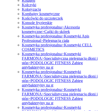
Kolagen
Kolczyki
Koloryzacja
Kombajny kosmetyczne
Końcówki do szczoteczek
Konsole fryzjerskie
Kosmetyka profesjonalna>Akcesoria
kosmetyczne>Cążki do skórek
Kosmetyka profesjonalna>Kosmetyki Apis
Professional>Pielęgnacja ciała
Kosmetyka profesjonalna>Kosmetyki CELL
COSMETICS
Kosmetyka profesjonalna>Kosmetyki
FARMONA>Specjalistyczna pielęgnacja dłoni i
stóp>PODOLOGIC FITNESS Zabieg
antybakteryjny na st
Kosmetyka profesjonalna>Kosmetyki
FARMONA>Specjalistyczna pielęgnacja dłoni i
stóp>PODOLOGIC FITNESS Zabieg
antybakteryjny na st
Kosmetyka profesjonalna>Kosmetyki
FARMONA>Specjalistyczna pielęgnacja dłoni i
stóp>PODOLOGIC FITNESS Zabieg
antybakteryjny na st
Kosmetyka profesjonalna>Kosmetyki