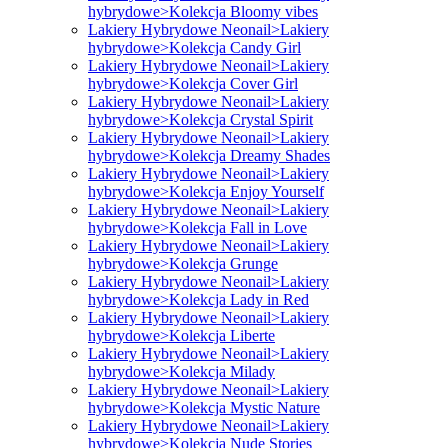
hybrydowe>Kolekcja Bloomy vibes
Lakiery Hybrydowe Neonail>Lakiery
hybrydowe>Kolekcja Candy Girl
Lakiery Hybrydowe Neonail>Lakiery
hybrydowe>Kolekcja Cover Girl
Lakiery Hybrydowe Neonail>Lakiery
hybrydowe>Kolekcja Crystal Spirit
Lakiery Hybrydowe Neonail>Lakiery
hybrydowe>Kolekcja Dreamy Shades
Lakiery Hybrydowe Neonail>Lakiery
hybrydowe>Kolekcja Enjoy Yourself
Lakiery Hybrydowe Neonail>Lakiery
hybrydowe>Kolekcja Fall in Love
Lakiery Hybrydowe Neonail>Lakiery
hybrydowe>Kolekcja Grunge
Lakiery Hybrydowe Neonail>Lakiery
hybrydowe>Kolekcja Lady in Red
Lakiery Hybrydowe Neonail>Lakiery
hybrydowe>Kolekcja Liberte
Lakiery Hybrydowe Neonail>Lakiery
hybrydowe>Kolekcja Milady
Lakiery Hybrydowe Neonail>Lakiery
hybrydowe>Kolekcja Mystic Nature
Lakiery Hybrydowe Neonail>Lakiery
hybrydowe>Kolekcja Nude Stories