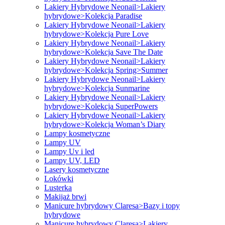
Lakiery Hybrydowe Neonail>Lakiery
hybrydowe>Kolekcja Paradise
Lakiery Hybrydowe Neonail>Lakiery
hybrydowe>Kolekcja Pure Love
Lakiery Hybrydowe Neonail>Lakiery
hybrydowe>Kolekcja Save The Date
Lakiery Hybrydowe Neonail>Lakiery
hybrydowe>Kolekcja Spring>Summer
Lakiery Hybrydowe Neonail>Lakiery
hybrydowe>Kolekcja Sunmarine
Lakiery Hybrydowe Neonail>Lakiery
hybrydowe>Kolekcja SuperPowers
Lakiery Hybrydowe Neonail>Lakiery
hybrydowe>Kolekcja Woman’s Diary
Lampy kosmetyczne
Lampy UV
Lampy Uv i led
Lampy UV, LED
Lasery kosmetyczne
Lokówki
Lusterka
Makijaż brwi
Manicure hybrydowy Claresa>Bazy i topy
hybrydowe
Manicure hybrydowy Claresa>Lakiery