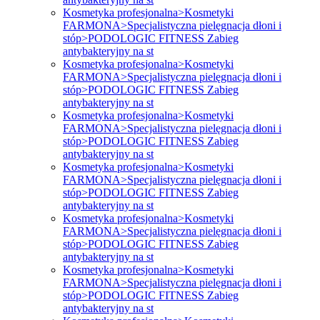
Kosmetyka profesjonalna>Kosmetyki
FARMONA>Specjalistyczna pielęgnacja dłoni i
stóp>PODOLOGIC FITNESS Zabieg
antybakteryjny na st
Kosmetyka profesjonalna>Kosmetyki
FARMONA>Specjalistyczna pielęgnacja dłoni i
stóp>PODOLOGIC FITNESS Zabieg
antybakteryjny na st
Kosmetyka profesjonalna>Kosmetyki
FARMONA>Specjalistyczna pielęgnacja dłoni i
stóp>PODOLOGIC FITNESS Zabieg
antybakteryjny na st
Kosmetyka profesjonalna>Kosmetyki
FARMONA>Specjalistyczna pielęgnacja dłoni i
stóp>PODOLOGIC FITNESS Zabieg
antybakteryjny na st
Kosmetyka profesjonalna>Kosmetyki
FARMONA>Specjalistyczna pielęgnacja dłoni i
stóp>PODOLOGIC FITNESS Zabieg
antybakteryjny na st
Kosmetyka profesjonalna>Kosmetyki
FARMONA>Specjalistyczna pielęgnacja dłoni i
stóp>PODOLOGIC FITNESS Zabieg
antybakteryjny na st