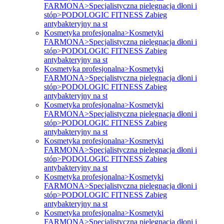
FARMONA>Specjalistyczna pielęgnacja dłoni i
stóp>PODOLOGIC FITNESS Zabieg
antybakteryjny na st
Kosmetyka profesjonalna>Kosmetyki
FARMONA>Specjalistyczna pielęgnacja dłoni i
stóp>PODOLOGIC FITNESS Zabieg
antybakteryjny na st
Kosmetyka profesjonalna>Kosmetyki
FARMONA>Specjalistyczna pielęgnacja dłoni i
stóp>PODOLOGIC FITNESS Zabieg
antybakteryjny na st
Kosmetyka profesjonalna>Kosmetyki
FARMONA>Specjalistyczna pielęgnacja dłoni i
stóp>PODOLOGIC FITNESS Zabieg
antybakteryjny na st
Kosmetyka profesjonalna>Kosmetyki
FARMONA>Specjalistyczna pielęgnacja dłoni i
stóp>PODOLOGIC FITNESS Zabieg
antybakteryjny na st
Kosmetyka profesjonalna>Kosmetyki
FARMONA>Specjalistyczna pielęgnacja dłoni i
stóp>PODOLOGIC FITNESS Zabieg
antybakteryjny na st
Kosmetyka profesjonalna>Kosmetyki
FARMONA>Specjalistyczna pielęgnacja dłoni i