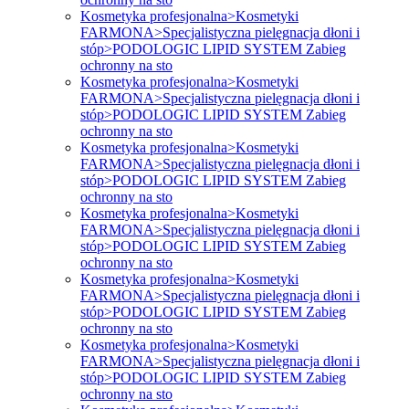
Kosmetyka profesjonalna>Kosmetyki
FARMONA>Specjalistyczna pielęgnacja dłoni i
stóp>PODOLOGIC LIPID SYSTEM Zabieg
ochronny na sto
Kosmetyka profesjonalna>Kosmetyki
FARMONA>Specjalistyczna pielęgnacja dłoni i
stóp>PODOLOGIC LIPID SYSTEM Zabieg
ochronny na sto
Kosmetyka profesjonalna>Kosmetyki
FARMONA>Specjalistyczna pielęgnacja dłoni i
stóp>PODOLOGIC LIPID SYSTEM Zabieg
ochronny na sto
Kosmetyka profesjonalna>Kosmetyki
FARMONA>Specjalistyczna pielęgnacja dłoni i
stóp>PODOLOGIC LIPID SYSTEM Zabieg
ochronny na sto
Kosmetyka profesjonalna>Kosmetyki
FARMONA>Specjalistyczna pielęgnacja dłoni i
stóp>PODOLOGIC LIPID SYSTEM Zabieg
ochronny na sto
Kosmetyka profesjonalna>Kosmetyki
FARMONA>Specjalistyczna pielęgnacja dłoni i
stóp>PODOLOGIC LIPID SYSTEM Zabieg
ochronny na sto