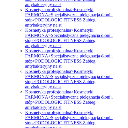
antybakteryjny na st
Kosmetyka profesjonalna>Kosmetyki
FARMONA>Specjalistyczna pielęgnacja dłoni i
stóp>PODOLOGIC FITNESS Zabieg
antybakteryjny na st
Kosmetyka profesjonalna>Kosmetyki
FARMONA>Specjalistyczna pielęgnacja dłoni i
stóp>PODOLOGIC FITNESS Zabieg
antybakteryjny na st
Kosmetyka profesjonalna>Kosmetyki
FARMONA>Specjalistyczna pielęgnacja dłoni i
stóp>PODOLOGIC FITNESS Zabieg
antybakteryjny na st
Kosmetyka profesjonalna>Kosmetyki
FARMONA>Specjalistyczna pielęgnacja dłoni i
stóp>PODOLOGIC FITNESS Zabieg
antybakteryjny na st
Kosmetyka profesjonalna>Kosmetyki
FARMONA>Specjalistyczna pielęgnacja dłoni i
stóp>PODOLOGIC FITNESS Zabieg
antybakteryjny na st
Kosmetyka profesjonalna>Kosmetyki
FARMONA>Specjalistyczna pielęgnacja dłoni i
stóp>PODOLOGIC FITNESS Zabieg
antybakteryjny na st