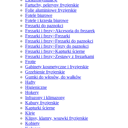
Fartuchy, peleryny fryzjerskie
Folie aluminiowe fryzjerskie
Fotele biurowe
Fotele i krzesła biurowe
Frezarki do paznokci
Frezarki i frezy>Akcesoria do frezarek
Frezarki i frezy>Frezarki
Frezarki i frezy>Frezarki do paznokci
Frezarki i frezy>Frezy do paznokci
Frezarki i frezy>Kapturki ścierne
Frezarki i frezy>Zestawy z frezarkami
Frotte
Gabinety kosmetyczne i fryzjerskie
Grzebienie fryzjerskie
Gumki do włosów, do wałków
Hafty
Higieniczne
Hokery
Infrazony i klimazony
Kabury fryzjerskie
Kapturki ścierne
Kleje
Klipsy, klamry, wsuwki fryzjerskie
Kobiety