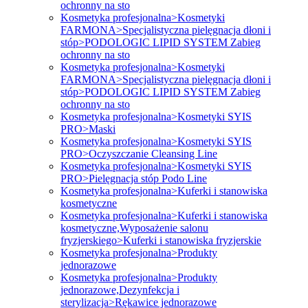
ochronny na sto
Kosmetyka profesjonalna>Kosmetyki
FARMONA>Specjalistyczna pielęgnacja dłoni i
stóp>PODOLOGIC LIPID SYSTEM Zabieg
ochronny na sto
Kosmetyka profesjonalna>Kosmetyki
FARMONA>Specjalistyczna pielęgnacja dłoni i
stóp>PODOLOGIC LIPID SYSTEM Zabieg
ochronny na sto
Kosmetyka profesjonalna>Kosmetyki SYIS
PRO>Maski
Kosmetyka profesjonalna>Kosmetyki SYIS
PRO>Oczyszczanie Cleansing Line
Kosmetyka profesjonalna>Kosmetyki SYIS
PRO>Pielęgnacja stóp Podo Line
Kosmetyka profesjonalna>Kuferki i stanowiska
kosmetyczne
Kosmetyka profesjonalna>Kuferki i stanowiska
kosmetyczne,Wyposażenie salonu
fryzjerskiego>Kuferki i stanowiska fryzjerskie
Kosmetyka profesjonalna>Produkty
jednorazowe
Kosmetyka profesjonalna>Produkty
jednorazowe,Dezynfekcja i
sterylizacja>Rękawice jednorazowe