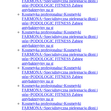
FARMONA>Specjalistyczna pielęgnacja dłoni i
stóp>PODOLOGIC FITNESS Zabieg
antybakteryjny na st
Kosmetyka profesjonalna>Kosmetyki
FARMONA>Specjalistyczna pielęgnacja dłoni i
stóp>PODOLOGIC FITNESS Zabieg
antybakteryjny na st
Kosmetyka profesjonalna>Kosmetyki
FARMONA>Specjalistyczna pielęgnacja dłoni i
stóp>PODOLOGIC FITNESS Zabieg
antybakteryjny na st
Kosmetyka profesjonalna>Kosmetyki
FARMONA>Specjalistyczna pielęgnacja dłoni i
stóp>PODOLOGIC FITNESS Zabieg
antybakteryjny na st
Kosmetyka profesjonalna>Kosmetyki
FARMONA>Specjalistyczna pielęgnacja dłoni i
stóp>PODOLOGIC FITNESS Zabieg
antybakteryjny na st
Kosmetyka profesjonalna>Kosmetyki
FARMONA>Specjalistyczna pielęgnacja dłoni i
stóp>PODOLOGIC FITNESS Zabieg
antybakteryjny na st
Kosmetyka profesjonalna>Kosmetyki
FARMONA>Specjalistyczna pielęgnacja dłoni i