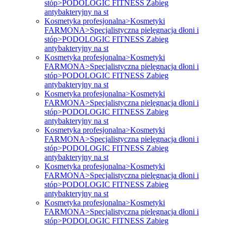
stóp>PODOLOGIC FITNESS Zabieg
antybakteryjny na st
Kosmetyka profesjonalna>Kosmetyki
FARMONA>Specjalistyczna pielęgnacja dłoni i
stóp>PODOLOGIC FITNESS Zabieg
antybakteryjny na st
Kosmetyka profesjonalna>Kosmetyki
FARMONA>Specjalistyczna pielęgnacja dłoni i
stóp>PODOLOGIC FITNESS Zabieg
antybakteryjny na st
Kosmetyka profesjonalna>Kosmetyki
FARMONA>Specjalistyczna pielęgnacja dłoni i
stóp>PODOLOGIC FITNESS Zabieg
antybakteryjny na st
Kosmetyka profesjonalna>Kosmetyki
FARMONA>Specjalistyczna pielęgnacja dłoni i
stóp>PODOLOGIC FITNESS Zabieg
antybakteryjny na st
Kosmetyka profesjonalna>Kosmetyki
FARMONA>Specjalistyczna pielęgnacja dłoni i
stóp>PODOLOGIC FITNESS Zabieg
antybakteryjny na st
Kosmetyka profesjonalna>Kosmetyki
FARMONA>Specjalistyczna pielęgnacja dłoni i
stóp>PODOLOGIC FITNESS Zabieg