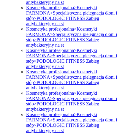
antybakteryjny na st
Kosmetyka profesjonalna>Kosmetyki
FARMONA>Specjalistyczna pielęgnacja dłoni i
stóp>PODOLOGIC FITNESS Zabieg
antybakteryjny na st
Kosmetyka profesjonalna>Kosmetyki
FARMONA>Specjalistyczna pielęgnacja dłoni i
stóp>PODOLOGIC FITNESS Zabieg
antybakteryjny na st
Kosmetyka profesjonalna>Kosmetyki
FARMONA>Specjalistyczna pielęgnacja dłoni i
stóp>PODOLOGIC FITNESS Zabieg
antybakteryjny na st
Kosmetyka profesjonalna>Kosmetyki
FARMONA>Specjalistyczna pielęgnacja dłoni i
stóp>PODOLOGIC FITNESS Zabieg
antybakteryjny na st
Kosmetyka profesjonalna>Kosmetyki
FARMONA>Specjalistyczna pielęgnacja dłoni i
stóp>PODOLOGIC FITNESS Zabieg
antybakteryjny na st
Kosmetyka profesjonalna>Kosmetyki
FARMONA>Specjalistyczna pielęgnacja dłoni i
stóp>PODOLOGIC FITNESS Zabieg
antybakteryjny na st