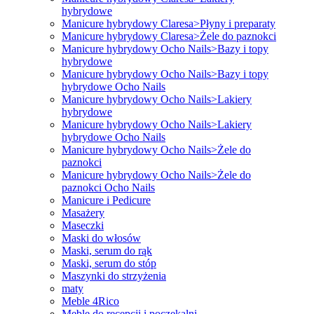
hybrydowe
Manicure hybrydowy Claresa>Płyny i preparaty
Manicure hybrydowy Claresa>Żele do paznokci
Manicure hybrydowy Ocho Nails>Bazy i topy
hybrydowe
Manicure hybrydowy Ocho Nails>Bazy i topy
hybrydowe Ocho Nails
Manicure hybrydowy Ocho Nails>Lakiery
hybrydowe
Manicure hybrydowy Ocho Nails>Lakiery
hybrydowe Ocho Nails
Manicure hybrydowy Ocho Nails>Żele do
paznokci
Manicure hybrydowy Ocho Nails>Żele do
paznokci Ocho Nails
Manicure i Pedicure
Masażery
Maseczki
Maski do włosów
Maski, serum do rąk
Maski, serum do stóp
Maszynki do strzyżenia
maty
Meble 4Rico
Meble do recepcji i poczekalni