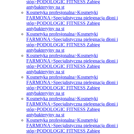
stóp>PODOLOGIC FITNESS Zabieg
antybakteryjny na st
Kosmetyka profesjonalna>Kosmetyki
FARMONA>Specjalistyczna pielęgnacja dłoni i
stóp>PODOLOGIC FITNESS Zabieg
antybakteryjny na st
Kosmetyka profesjonalna>Kosmetyki
FARMONA>Specjalistyczna pielęgnacja dłoni i
stóp>PODOLOGIC FITNESS Zabieg
antybakteryjny na st
Kosmetyka profesjonalna>Kosmetyki
FARMONA>Specjalistyczna pielęgnacja dłoni i
stóp>PODOLOGIC FITNESS Zabieg
antybakteryjny na st
Kosmetyka profesjonalna>Kosmetyki
FARMONA>Specjalistyczna pielęgnacja dłoni i
stóp>PODOLOGIC FITNESS Zabieg
antybakteryjny na st
Kosmetyka profesjonalna>Kosmetyki
FARMONA>Specjalistyczna pielęgnacja dłoni i
stóp>PODOLOGIC FITNESS Zabieg
antybakteryjny na st
Kosmetyka profesjonalna>Kosmetyki
FARMONA>Specjalistyczna pielęgnacja dłoni i
stóp>PODOLOGIC FITNESS Zabieg