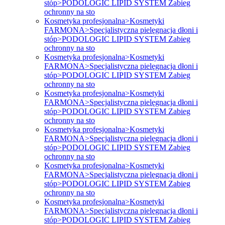
stóp>PODOLOGIC LIPID SYSTEM Zabieg
ochronny na sto
Kosmetyka profesjonalna>Kosmetyki
FARMONA>Specjalistyczna pielęgnacja dłoni i
stóp>PODOLOGIC LIPID SYSTEM Zabieg
ochronny na sto
Kosmetyka profesjonalna>Kosmetyki
FARMONA>Specjalistyczna pielęgnacja dłoni i
stóp>PODOLOGIC LIPID SYSTEM Zabieg
ochronny na sto
Kosmetyka profesjonalna>Kosmetyki
FARMONA>Specjalistyczna pielęgnacja dłoni i
stóp>PODOLOGIC LIPID SYSTEM Zabieg
ochronny na sto
Kosmetyka profesjonalna>Kosmetyki
FARMONA>Specjalistyczna pielęgnacja dłoni i
stóp>PODOLOGIC LIPID SYSTEM Zabieg
ochronny na sto
Kosmetyka profesjonalna>Kosmetyki
FARMONA>Specjalistyczna pielęgnacja dłoni i
stóp>PODOLOGIC LIPID SYSTEM Zabieg
ochronny na sto
Kosmetyka profesjonalna>Kosmetyki
FARMONA>Specjalistyczna pielęgnacja dłoni i
stóp>PODOLOGIC LIPID SYSTEM Zabieg