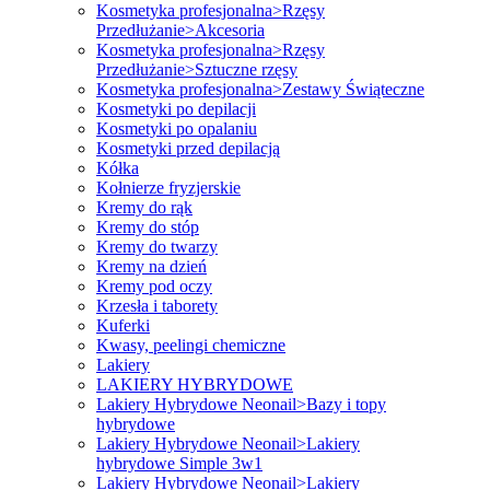
Kosmetyka profesjonalna>Rzęsy
Przedłużanie>Akcesoria
Kosmetyka profesjonalna>Rzęsy
Przedłużanie>Sztuczne rzęsy
Kosmetyka profesjonalna>Zestawy Świąteczne
Kosmetyki po depilacji
Kosmetyki po opalaniu
Kosmetyki przed depilacją
Kółka
Kołnierze fryzjerskie
Kremy do rąk
Kremy do stóp
Kremy do twarzy
Kremy na dzień
Kremy pod oczy
Krzesła i taborety
Kuferki
Kwasy, peelingi chemiczne
Lakiery
LAKIERY HYBRYDOWE
Lakiery Hybrydowe Neonail>Bazy i topy
hybrydowe
Lakiery Hybrydowe Neonail>Lakiery
hybrydowe Simple 3w1
Lakiery Hybrydowe Neonail>Lakiery