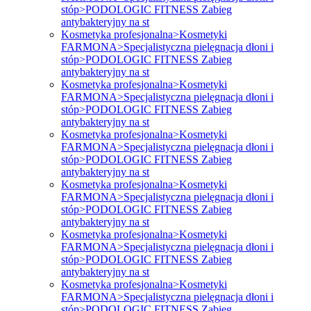
stóp>PODOLOGIC FITNESS Zabieg
antybakteryjny na st
Kosmetyka profesjonalna>Kosmetyki
FARMONA>Specjalistyczna pielęgnacja dłoni i
stóp>PODOLOGIC FITNESS Zabieg
antybakteryjny na st
Kosmetyka profesjonalna>Kosmetyki
FARMONA>Specjalistyczna pielęgnacja dłoni i
stóp>PODOLOGIC FITNESS Zabieg
antybakteryjny na st
Kosmetyka profesjonalna>Kosmetyki
FARMONA>Specjalistyczna pielęgnacja dłoni i
stóp>PODOLOGIC FITNESS Zabieg
antybakteryjny na st
Kosmetyka profesjonalna>Kosmetyki
FARMONA>Specjalistyczna pielęgnacja dłoni i
stóp>PODOLOGIC FITNESS Zabieg
antybakteryjny na st
Kosmetyka profesjonalna>Kosmetyki
FARMONA>Specjalistyczna pielęgnacja dłoni i
stóp>PODOLOGIC FITNESS Zabieg
antybakteryjny na st
Kosmetyka profesjonalna>Kosmetyki
FARMONA>Specjalistyczna pielęgnacja dłoni i
stóp>PODOLOGIC FITNESS Zabieg